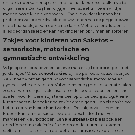
om de kinderkamer op te ruimen of het kleuterschoolkluisje te
organiseren. Dankzij hen krijg je meer speelruimte en vind je
moeiteloos elk klein voorwerp. Bijna alle ouders kennen het
probleem van de verdwaalde bouwstenen van de jonge bouwer
of de haarspeldjes van de kleine dame. Met onze producten is
alles georganiseerd en kan het kind leren opruimen en sorteren!
Zakjes voor kinderen van Saketos –
sensorische, motorische en
gymnastische ontwikkeling
Wil je op een creatieve en actieve manier tijd doorbrengen met
je kleintjes? Onze
schoolzakjes
zijn de perfecte keuze voor jou!
Ze kunnen worden gebruikt voor sensorische, motorische en
gymnastische activiteiten. Vul ze eenvoudig met losse materialen
zoals erwten of rijst – vele inspirerende ideeën voor sensorische
spellen voor kinderen zijn te vinden op onze bedrijfsblog. Kleine
kunstenaars zullen zeker de zakjes graag gebruiken als basis voor
het maken van kleine kunstwerken. De zakjes van linnen en
katoen kunnen met succes worden beschilderd met verf,
markers en kleurpotloden. Een
kleurplaat-zakje
is ook een
goed idee om je kleintje af te leren op de muren te tekenen. Dit
stelt hem in staat om zijn behoefte aan artistieke expressie te