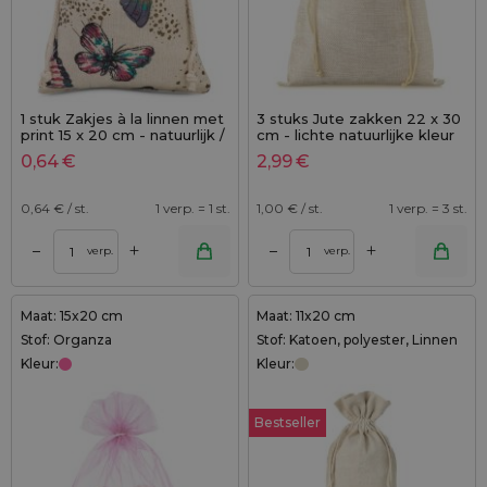
1 stuk Zakjes à la linnen met
3 stuks Jute zakken 22 x 30
print 15 x 20 cm - natuurlijk /
cm - lichte natuurlijke kleur
vlinder
0,64
€
2,99
€
0,64
€ / st.
1 verp. = 1 st.
1,00
€ / st.
1 verp. = 3 st.
+
+
–
–
verp.
verp.
Maat: 15x20 cm
Maat: 11x20 cm
Stof: Organza
Stof: Katoen, polyester, Linnen
Kleur:
Kleur:
Bestseller