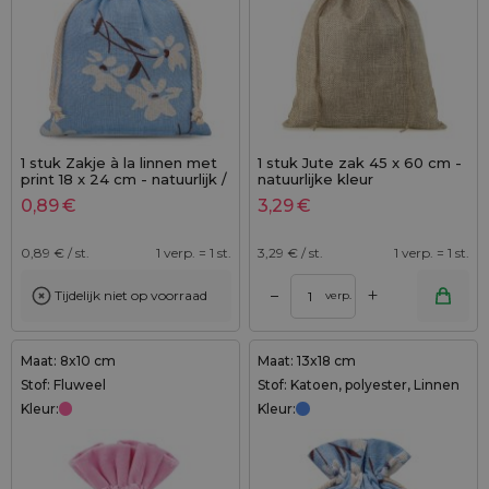
1 stuk Zakje à la linnen met
1 stuk Jute zak 45 x 60 cm -
print 18 x 24 cm - natuurlijk /
natuurlijke kleur
blauwe bloemen
0,89
€
3,29
€
0,89
€ / st.
1 verp. = 1 st.
3,29
€ / st.
1 verp. = 1 st.
+
–
Tijdelijk niet op voorraad
verp.
Maat: 8x10 cm
Maat: 13x18 cm
Stof: Fluweel
Stof: Katoen, polyester, Linnen
Kleur:
Kleur: