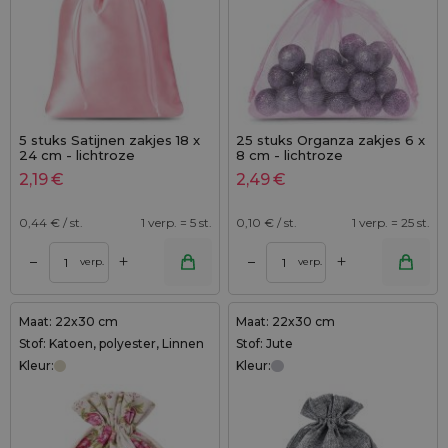
5 stuks Satijnen zakjes 18 x
25 stuks Organza zakjes 6 x
24 cm - lichtroze
8 cm - lichtroze
2,19
€
2,49
€
0,44
€ / st.
1 verp. = 5 st.
0,10
€ / st.
1 verp. = 25 st.
+
+
–
–
verp.
verp.
Maat: 22x30 cm
Maat: 22x30 cm
Stof: Katoen, polyester, Linnen
Stof: Jute
Kleur:
Kleur: