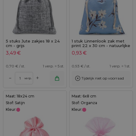
5 stuks Jute zakjes 18 x 24
1 stuk Linnenlook zak met
cm - grijs
print 22 x 30 cm - natuurlijke
kleur / blauwe bloemen
3,49
€
0,93
€
0,70
€ / st.
1 verp. = 5 st.
0,93
€ / st.
1 verp. = 1 st.
+
–
Tijdelijk niet op voorraad
verp.
Maat: 18x24 cm
Maat: 6x8 cm
Stof: Satijn
Stof: Organza
Kleur:
Kleur: