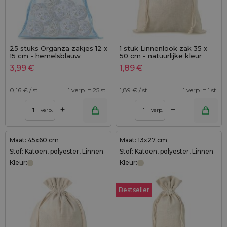
25 stuks Organza zakjes 12 x
1 stuk Linnenlook zak 35 x
15 cm - hemelsblauw
50 cm - natuurlijke kleur
3,99
€
1,89
€
0,16
€ / st.
1 verp. = 25 st.
1,89
€ / st.
1 verp. = 1 st.
+
+
–
–
verp.
verp.
Maat: 45x60 cm
Maat: 13x27 cm
Stof: Katoen, polyester, Linnen
Stof: Katoen, polyester, Linnen
Kleur:
Kleur:
Bestseller