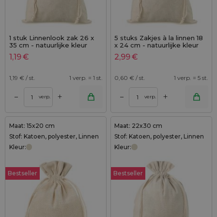
1 stuk Linnenlook zak 26 x
5 stuks Zakjes à la linnen 18
35 cm - natuurlijke kleur
x 24 cm - natuurlijke kleur
1,19
€
2,99
€
1,19
€ / st.
1 verp. = 1 st.
0,60
€ / st.
1 verp. = 5 st.
+
+
–
–
verp.
verp.
Maat: 15x20 cm
Maat: 22x30 cm
Stof: Katoen, polyester, Linnen
Stof: Katoen, polyester, Linnen
Kleur:
Kleur:
Bestseller
Bestseller