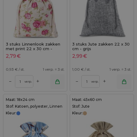
3 stuks Linnenlook zakken
3 stuks Jute zakken 22 x 30
met print 22 x 30 cm -
cm - grijs
natuurlijke kleur / rozen
2,79
€
2,99
€
0,93
€ / st.
1 verp. = 3 st.
1,00
€ / st.
1 verp. = 3 st.
+
+
–
–
verp.
verp.
Maat: 18x24 cm
Maat: 45x60 cm
Stof: Katoen, polyester, Linnen
Stof: Jute
Kleur:
Kleur: