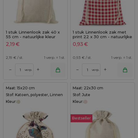
1 stuk Linnenlook zak 40 x
1 stuk Linnenlook zak met
55 cm - natuurlijke kleur
print 22 x 30 cm - natuurlijke
kleur / rood ruit
2,19
€
0,93
€
2,19
€ / st.
1 verp. = 1 st.
0,93
€ / st.
1 verp. = 1 st.
+
+
–
–
verp.
verp.
Maat: 15x20 cm
Maat: 22x30 cm
Stof: Katoen, polyester, Linnen
Stof: Jute
Kleur:
Kleur:
Bestseller