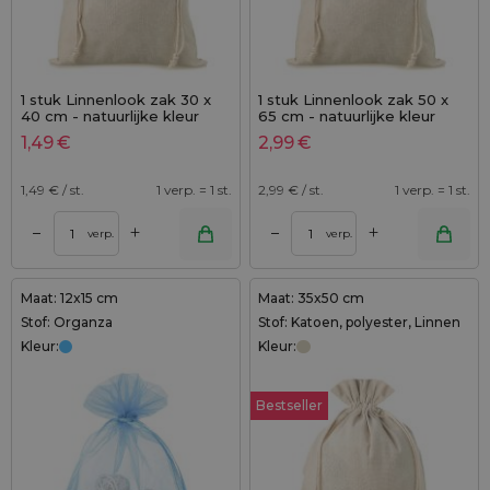
1 stuk Linnenlook zak 30 x
1 stuk Linnenlook zak 50 x
40 cm - natuurlijke kleur
65 cm - natuurlijke kleur
1,49
€
2,99
€
1,49
€ / st.
1 verp. = 1 st.
2,99
€ / st.
1 verp. = 1 st.
+
+
–
–
verp.
verp.
Maat: 12x15 cm
Maat: 35x50 cm
Stof: Organza
Stof: Katoen, polyester, Linnen
Kleur:
Kleur:
Bestseller