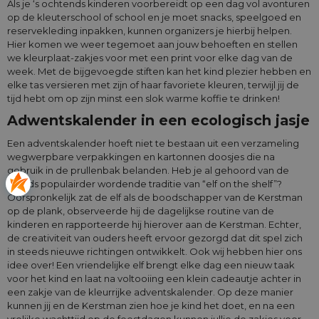
Als je ‘s ochtends kinderen voorbereidt op een dag vol avonturen
op de kleuterschool of school en je moet snacks, speelgoed en
reservekleding inpakken, kunnen organizers je hierbij helpen.
Hier komen we weer tegemoet aan jouw behoeften en stellen
we kleurplaat-zakjes voor met een print voor elke dag van de
week. Met de bijgevoegde stiften kan het kind plezier hebben en
elke tas versieren met zijn of haar favoriete kleuren, terwijl jij de
tijd hebt om op zijn minst een slok warme koffie te drinken!
Adwentskalender in een ecologisch jasje
Een adventskalender hoeft niet te bestaan uit een verzameling
wegwerpbare verpakkingen en kartonnen doosjes die na
gebruik in de prullenbak belanden. Heb je al gehoord van de
steeds populairder wordende traditie van “elf on the shelf”?
Oorspronkelijk zat de elf als de boodschapper van de Kerstman
op de plank, observeerde hij de dagelijkse routine van de
kinderen en rapporteerde hij hierover aan de Kerstman. Echter,
de creativiteit van ouders heeft ervoor gezorgd dat dit spel zich
in steeds nieuwe richtingen ontwikkelt. Ook wij hebben hier ons
idee over! Een vriendelijke elf brengt elke dag een nieuw taak
voor het kind en laat na voltooiing een klein cadeautje achter in
een zakje van de kleurrijke adventskalender. Op deze manier
kunnen jij en de Kerstman zien hoe je kind het doet, en na een
vrolijke wachttijd op de feestdagen kunnen jullie de zakjes voor