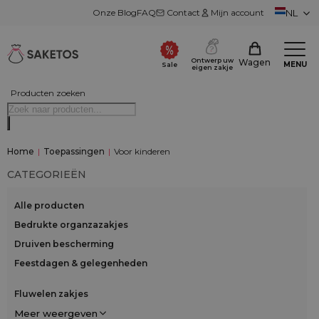
Onze Blog
FAQ
Contact
Mijn account
NL
Ontwerp uw
Wagen
MENU
Sale
eigen zakje
Producten zoeken
Home
|
Toepassingen
|
Voor kinderen
CATEGORIEËN
Alle producten
Bedrukte organzazakjes
Druiven bescherming
Feestdagen & gelegenheden
Fluwelen zakjes
Meer weergeven