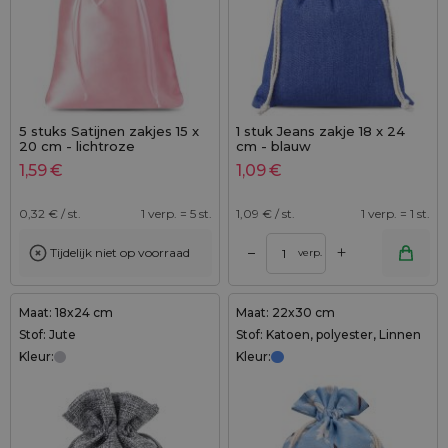
5 stuks Satijnen zakjes 15 x
1 stuk Jeans zakje 18 x 24
20 cm - lichtroze
cm - blauw
1,59
€
1,09
€
0,32
€ / st.
1 verp. = 5 st.
1,09
€ / st.
1 verp. = 1 st.
+
–
Tijdelijk niet op voorraad
verp.
Maat: 18x24 cm
Maat: 22x30 cm
Stof: Jute
Stof: Katoen, polyester, Linnen
Kleur:
Kleur: