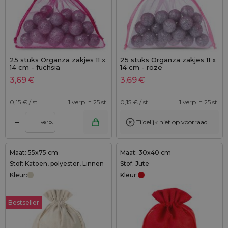
25 stuks Organza zakjes 11 x
25 stuks Organza zakjes 11 x
14 cm - fuchsia
14 cm - roze
3,69
€
3,69
€
0,15
€ / st.
1 verp. = 25 st.
0,15
€ / st.
1 verp. = 25 st.
+
–
Tijdelijk niet op voorraad
verp.
Maat: 55x75 cm
Maat: 30x40 cm
Stof: Katoen, polyester, Linnen
Stof: Jute
Kleur:
Kleur:
Bestseller