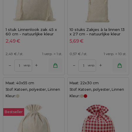
1 stuk Linnenlook zak 45 x
10 stuks Zakjes à la linnen 13
60 cm - natuurlijke kleur
x 27 cm - natuurlijke kleur
2,49
€
5,69
€
2,49
€ / st.
1 verp. = 1 st.
0,57
€ / st.
1 verp. = 10 st.
+
+
–
–
verp.
verp.
Maat: 40x55 cm
Maat: 22x30 cm
Stof: Katoen, polyester, Linnen
Stof: Katoen, polyester, Linnen
Kleur:
Kleur:
Bestseller