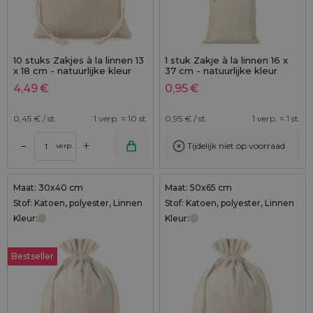
10 stuks Zakjes à la linnen 13
1 stuk Zakje à la linnen 16 x
x 18 cm - natuurlijke kleur
37 cm - natuurlijke kleur
4,49
€
0,95
€
0,45
€ / st.
1 verp. = 10 st.
0,95
€ / st.
1 verp. = 1 st.
+
–
Tijdelijk niet op voorraad
verp.
Maat: 30x40 cm
Maat: 50x65 cm
Stof: Katoen, polyester, Linnen
Stof: Katoen, polyester, Linnen
Kleur:
Kleur:
Bestseller