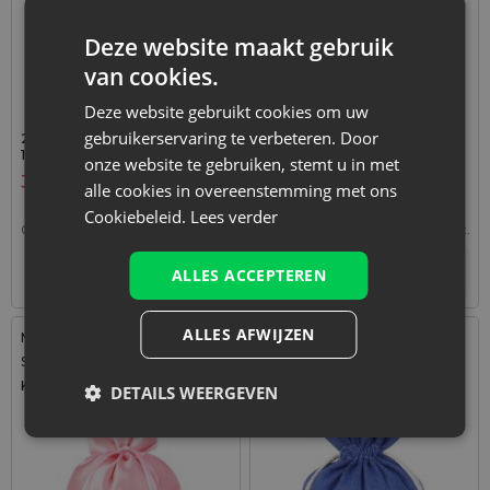
Deze website maakt gebruik
van cookies.
Deze website gebruikt cookies om uw
gebruikerservaring te verbeteren. Door
25 stuks Organza zakjes 12 x
25 stuks Organza zakjes 7 x
15 cm - lichtroze
9 cm (SDB) - hemelsblauw
onze website te gebruiken, stemt u in met
3,99
€
2,49
€
alle cookies in overeenstemming met ons
Cookiebeleid.
Lees verder
0,16
€ / st.
1 verp. = 25 st.
0,10
€ / st.
1 verp. = 25 st.
+
+
–
–
ALLES ACCEPTEREN
verp.
verp.
ALLES AFWIJZEN
Maat: 15x20 cm
Maat: 18x24 cm
Stof: Satijn
Stof: Katoen
Kleur:
Kleur:
DETAILS WEERGEVEN