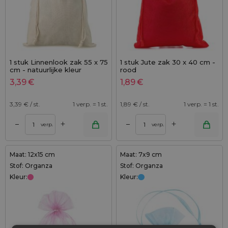
1 stuk Linnenlook zak 55 x 75
1 stuk Jute zak 30 x 40 cm -
cm - natuurlijke kleur
rood
3,39
€
1,89
€
3,39
€ / st.
1 verp. = 1 st.
1,89
€ / st.
1 verp. = 1 st.
+
+
–
–
verp.
verp.
Maat: 12x15 cm
Maat: 7x9 cm
Stof: Organza
Stof: Organza
Kleur:
Kleur: