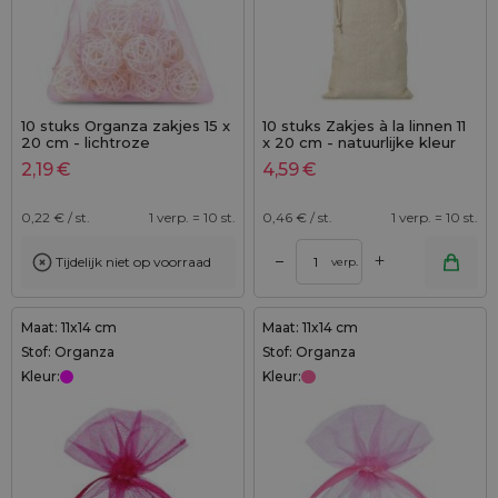
10 stuks Organza zakjes 15 x
10 stuks Zakjes à la linnen 11
20 cm - lichtroze
x 20 cm - natuurlijke kleur
2,19
€
4,59
€
0,22
€ / st.
1 verp. = 10 st.
0,46
€ / st.
1 verp. = 10 st.
+
–
Tijdelijk niet op voorraad
verp.
Maat: 11x14 cm
Maat: 11x14 cm
Stof: Organza
Stof: Organza
Kleur:
Kleur: