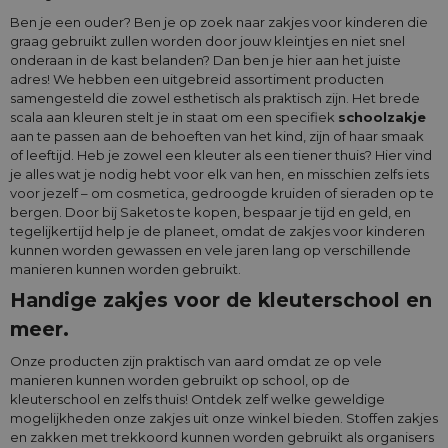
Ben je een ouder? Ben je op zoek naar zakjes voor kinderen die
graag gebruikt zullen worden door jouw kleintjes en niet snel
onderaan in de kast belanden? Dan ben je hier aan het juiste
adres! We hebben een uitgebreid assortiment producten
samengesteld die zowel esthetisch als praktisch zijn. Het brede
scala aan kleuren stelt je in staat om een specifiek
schoolzakje
aan te passen aan de behoeften van het kind, zijn of haar smaak
of leeftijd. Heb je zowel een kleuter als een tiener thuis? Hier vind
je alles wat je nodig hebt voor elk van hen, en misschien zelfs iets
voor jezelf – om cosmetica, gedroogde kruiden of sieraden op te
bergen. Door bij Saketos te kopen, bespaar je tijd en geld, en
tegelijkertijd help je de planeet, omdat de zakjes voor kinderen
kunnen worden gewassen en vele jaren lang op verschillende
manieren kunnen worden gebruikt.
Handige zakjes voor de kleuterschool en
meer.
Onze producten zijn praktisch van aard omdat ze op vele
manieren kunnen worden gebruikt op school, op de
kleuterschool en zelfs thuis! Ontdek zelf welke geweldige
mogelijkheden onze zakjes uit onze winkel bieden. Stoffen zakjes
en zakken met trekkoord kunnen worden gebruikt als organisers