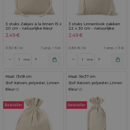
5 stuks Zakjes à la linnen 15 x
3 stuks Linnenlook zakken
20 cm - natuurlijke kleur
22 x 30 cm - natuurlijke
kleur
2,49
€
2,49
€
0,50
€ / st.
1 verp. = 5 st.
0,83
€ / st.
1 verp. = 3 st.
+
+
–
–
verp.
verp.
Maat: 13x18 cm
Maat: 16x37 cm
Stof: Katoen, polyester, Linnen
Stof: Katoen, polyester, Linnen
Kleur:
Kleur:
Bestseller
Bestseller