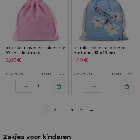
10 stuks Fluwelen zakjes 8 x
3 stuks Zakjes à la linnen
10 cm - lichtroze
met print 13 x 18 cm -
natuurlijk / blauwe bloemen
2,69
€
1,49
€
0,27
€ / st.
1 verp. = 10 st.
0,50
€ / st.
1 verp. = 3 st.
+
+
–
–
verp.
verp.
1
2
…
4
5
→
Zakjes voor kinderen