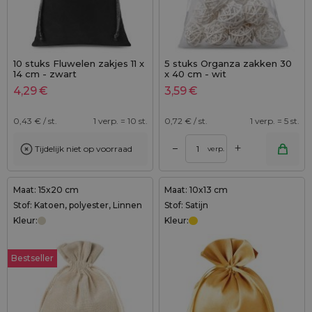
10 stuks Fluwelen zakjes 11 x
5 stuks Organza zakken 30
14 cm - zwart
x 40 cm - wit
4,29
€
3,59
€
0,43
€ / st.
1 verp. = 10 st.
0,72
€ / st.
1 verp. = 5 st.
+
–
Tijdelijk niet op voorraad
verp.
Maat: 15x20 cm
Maat: 10x13 cm
Stof: Katoen, polyester, Linnen
Stof: Satijn
Kleur:
Kleur:
Bestseller