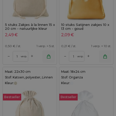
5 stuks Zakjes à la linnen 15 x
10 stuks Satijnen zakjes 10 x
20 cm - natuurlijke kleur
13 cm - goud
2,49
€
2,09
€
0,50
€ / st.
1 verp. = 5 st.
0,21
€ / st.
1 verp. = 10 st.
+
+
–
–
verp.
verp.
Maat: 22x30 cm
Maat: 18x24 cm
Stof: Katoen, polyester, Linnen
Stof: Organza
Kleur:
Kleur:
Bestseller
Bestseller