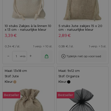
10 stuks Zakjes à la linnen 10
5 stuks Jute zakjes 15 x 20
x 13 cm - natuurlijke kleur
cm - natuurlijke kleur
3,39
€
2,89
€
0,34
€ / st.
1 verp. = 10 st.
0,58
€ / st.
1 verp. = 5 st.
+
–
Tijdelijk niet op voorraad
verp.
Maat: 13x18 cm
Maat: 9x12 cm
Stof: Jute
Stof: Organza
Kleur:
Kleur:
Bestseller
Bestseller