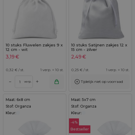
10 stuks Fluwelen zakjes 9 x
10 stuks Satijnen zakjes 12 x
12 cm - wit
15 cm - zilver
3,19
€
2,49
€
0,32
€ / st.
1 verp. = 10 st.
0,25
€ / st.
1 verp. = 10 st.
+
–
Tijdelijk niet op voorraad
verp.
Maat: 6x8 cm
Maat: 5x7 cm
Stof: Organza
Stof: Organza
Kleur:
Kleur:
-4%
Bestseller