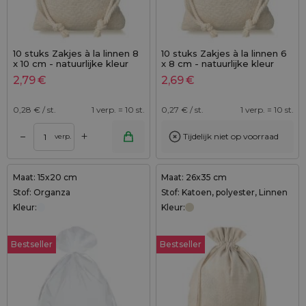
10 stuks Zakjes à la linnen 8
10 stuks Zakjes à la linnen 6
x 10 cm - natuurlijke kleur
x 8 cm - natuurlijke kleur
met dubbele katoenen
2,79
€
2,69
€
koord
0,28
€ / st.
1 verp. = 10 st.
0,27
€ / st.
1 verp. = 10 st.
+
–
Tijdelijk niet op voorraad
verp.
Maat: 15x20 cm
Maat: 26x35 cm
Stof: Organza
Stof: Katoen, polyester, Linnen
Kleur:
Kleur:
Bestseller
Bestseller