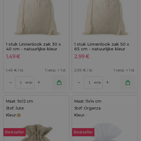
1 stuk Linnenlook zak 30 x
1 stuk Linnenlook zak 50 x
40 cm - natuurlijke kleur
65 cm - natuurlijke kleur
1,49
€
2,99
€
1,49
€ / st.
1 verp. = 1 st.
2,99
€ / st.
1 verp. = 1 st.
+
+
–
–
verp.
verp.
Maat: 9x12 cm
Maat: 11x14 cm
Stof: Jute
Stof: Organza
Kleur:
Kleur:
Bestseller
Bestseller