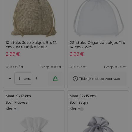
10 stuks Jute zakjes 9 x 12
25 stuks Organza zakjes 11 x
cm - natuurlijke kleur
14 cm - wit
2,99
€
3,69
€
0,30
€ / st.
1 verp. = 10 st.
0,15
€ / st.
1 verp. = 25 st.
+
–
Tijdelijk niet op voorraad
verp.
Maat: 9x12 cm
Maat: 12x15 cm
Stof: Fluweel
Stof: Satijn
Kleur:
Kleur: