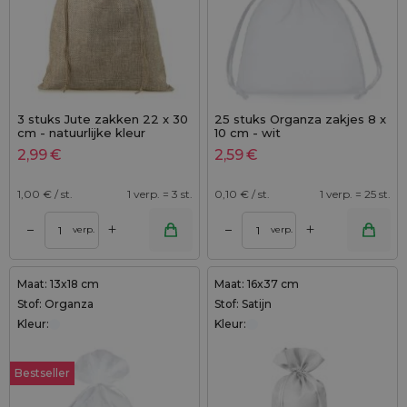
3 stuks Jute zakken 22 x 30
25 stuks Organza zakjes 8 x
cm - natuurlijke kleur
10 cm - wit
2,99
€
2,59
€
1,00
€ / st.
1 verp. = 3 st.
0,10
€ / st.
1 verp. = 25 st.
+
+
–
–
verp.
verp.
Maat: 13x18 cm
Maat: 16x37 cm
Stof: Organza
Stof: Satijn
Kleur:
Kleur:
Bestseller