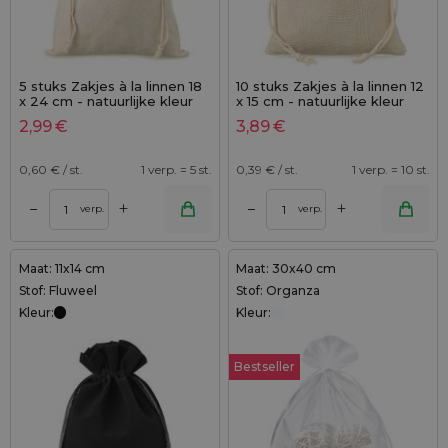
5 stuks Zakjes à la linnen 18
10 stuks Zakjes à la linnen 12
x 24 cm - natuurlijke kleur
x 15 cm - natuurlijke kleur
2,99
€
3,89
€
0,60
€ / st.
1 verp. = 5 st.
0,39
€ / st.
1 verp. = 10 st.
+
+
–
–
verp.
verp.
Maat: 11x14 cm
Maat: 30x40 cm
Stof: Fluweel
Stof: Organza
Kleur:
Kleur:
Bestseller