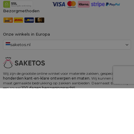
Bezorgmethoden
Onze winkels in Europa
saketos.nl
Wij zijn de grootste online winkel voor materiële zakken, gespecialiseerd in
honderden kant-en-klare ontwerpen en maten.
Wij kunnen ook op
maat gemaakte bedrukking op zakken aanbieden. Daarnaast bieden wij
een royaal
100 dagen herroepingsrecht!
Saketos
- Zet je ideeën in onze zakjes
© 2006 - 2026 SAKETOS