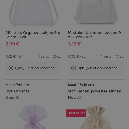
25 stuks Organza zakjes 9 x
10 stuks Katoenen zakjes 9
12 cm - wit
x 12 cm - wit
2,99
€
3,19
€
0,12
€ / st.
1 verp. = 25 st.
0,32
€ / st.
1 verp. = 10 st.
Tijdelijk niet op voorraad
Tijdelijk niet op voorraad
Maat: 7x9 cm
Maat: 13x18 cm
Stof: Organza
Stof: Katoen, polyester, Linnen
Kleur:
Kleur:
Bestseller