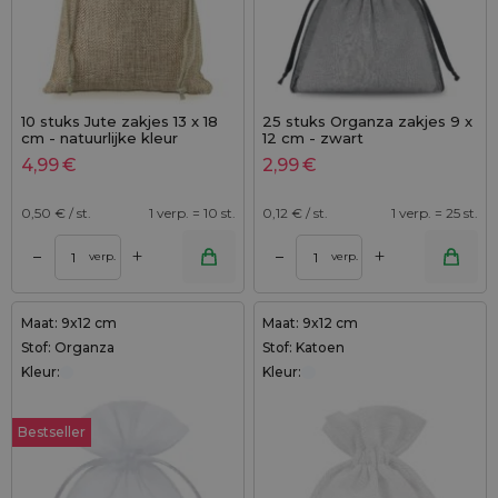
10 stuks Jute zakjes 13 x 18
25 stuks Organza zakjes 9 x
cm - natuurlijke kleur
12 cm - zwart
4,99
€
2,99
€
0,50
€ / st.
1 verp. = 10 st.
0,12
€ / st.
1 verp. = 25 st.
+
+
–
–
verp.
verp.
Maat: 9x12 cm
Maat: 9x12 cm
Stof: Organza
Stof: Katoen
Kleur:
Kleur:
Bestseller