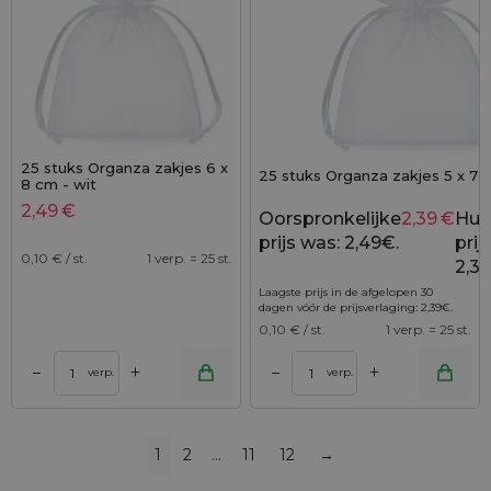
25 stuks Organza zakjes 6 x
25 stuks Organza zakjes 5 x 7 
8 cm - wit
2,49
€
Oorspronkelijke
2,39
€
Hui
prijs was: 2,49€.
prijs
0,10
€ / st.
1 verp. = 25 st.
2,39
Laagste prijs in de afgelopen 30
dagen vóór de prijsverlaging:
2,39
€
.
0,10
€ / st.
1 verp. = 25 st.
+
+
–
–
verp.
verp.
1
2
…
11
12
→