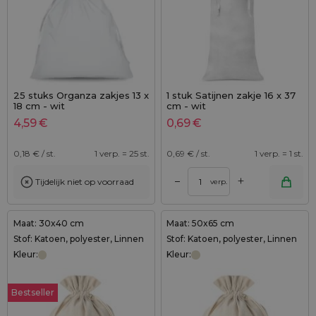
25 stuks Organza zakjes 13 x
1 stuk Satijnen zakje 16 x 37
18 cm - wit
cm - wit
4,59
€
0,69
€
0,18
€ / st.
1 verp. = 25 st.
0,69
€ / st.
1 verp. = 1 st.
+
–
Tijdelijk niet op voorraad
verp.
Maat: 30x40 cm
Maat: 50x65 cm
Stof: Katoen, polyester, Linnen
Stof: Katoen, polyester, Linnen
Kleur:
Kleur:
Bestseller