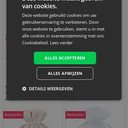
van cookies.
Deze website gebruikt cookies om uw
gebruikerservaring te verbeteren. Door
onze website te gebruiken, stemt u in met
25 stuks Organza zakjes 12 x
1 stuk Zakje à la linnen 16 x
alle cookies in overeenstemming met ons
15 cm - wit
37 cm - natuurlijke kleur
Cookiebeleid.
Lees verder
3,99
€
0,95
€
ALLES ACCEPTEREN
0,16
€ / st.
1 verp. = 25 st.
0,95
€ / st.
1 verp. = 1 st.
+
–
Tijdelijk niet op voorraad
verp.
ALLES AFWIJZEN
Maat: 8x10 cm
Maat: 10x13 cm
DETAILS WEERGEVEN
Stof: Katoen
Stof: Organza
Kleur:
Kleur:
Bestseller
Bestseller