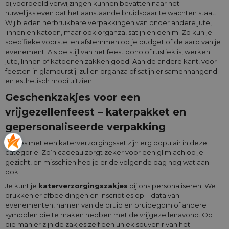
bijvoorbeeld verwijzingen kunnen bevatten naar het
huwelijksleven dat het aanstaande bruidspaar te wachten staat.
Wij bieden herbruikbare verpakkingen van onder andere jute,
linnen en katoen, maar ook organza, satijn en denim. Zo kun je
specifieke voorstellen afstemmen op je budget of de aard van je
evenement. Als de stijl van het feest boho of rustiek is, werken
jute, linnen of katoenen zakken goed. Aan de andere kant, voor
feesten in glamourstijl zullen organza of satijn er samenhangend
en esthetisch mooi uitzien.
Geschenkzakjes voor een
vrijgezellenfeest – katerpakket en
gepersonaliseerde verpakking
Zakjes met een katerverzorgingsset zijn erg populair in deze
categorie. Zo’n cadeau zorgt zeker voor een glimlach op je
gezicht, en misschien heb je er de volgende dag nog wat aan
ook!
Je kunt je
katerverzorgingszakjes
bij ons personaliseren. We
drukken er afbeeldingen en inscripties op – data van
evenementen, namen van de bruid en bruidegom of andere
symbolen die te maken hebben met de vrijgezellenavond. Op
die manier zijn de zakjes zelf een uniek souvenir van het