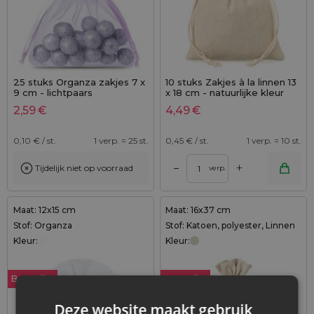
25 stuks Organza zakjes 7 x
10 stuks Zakjes à la linnen 13
9 cm - lichtpaars
x 18 cm - natuurlijke kleur
2,59
€
4,49
€
0,10
€ / st.
1 verp. = 25 st.
0,45
€ / st.
1 verp. = 10 st.
+
–
Tijdelijk niet op voorraad
verp.
Maat: 12x15 cm
Maat: 16x37 cm
Stof: Organza
Stof: Katoen, polyester, Linnen
Kleur:
Kleur:
Bestseller
Bestseller
Deze website maakt gebruik