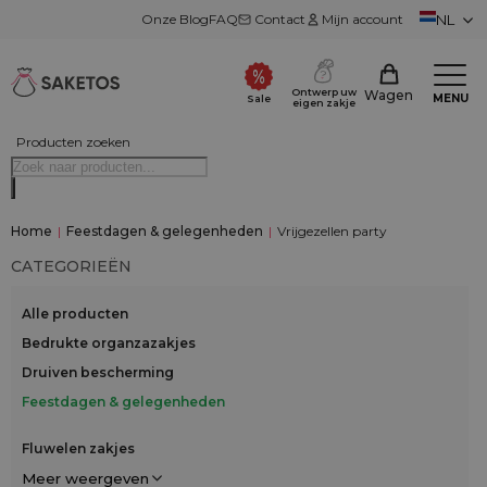
Onze Blog
FAQ
Contact
Mijn account
NL
Ontwerp uw
Wagen
MENU
Sale
eigen zakje
Producten zoeken
Home
|
Feestdagen & gelegenheden
|
Vrijgezellen party
CATEGORIEËN
Alle producten
Bedrukte organzazakjes
Druiven bescherming
Feestdagen & gelegenheden
Fluwelen zakjes
Meer weergeven