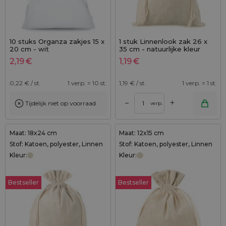
10 stuks Organza zakjes 15 x
1 stuk Linnenlook zak 26 x
20 cm - wit
35 cm - natuurlijke kleur
2,19
€
1,19
€
0,22
€ / st.
1 verp. = 10 st.
1,19
€ / st.
1 verp. = 1 st.
+
–
Tijdelijk niet op voorraad
verp.
Maat: 18x24 cm
Maat: 12x15 cm
Stof: Katoen, polyester, Linnen
Stof: Katoen, polyester, Linnen
Kleur:
Kleur:
Bestseller
Bestseller