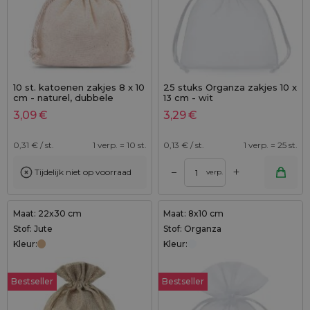
10 st. katoenen zakjes 8 x 10
25 stuks Organza zakjes 10 x
cm - naturel, dubbele
13 cm - wit
trekkoord
3,09
€
3,29
€
0,31
€ / st.
1 verp. = 10 st.
0,13
€ / st.
1 verp. = 25 st.
+
–
Tijdelijk niet op voorraad
verp.
Maat: 22x30 cm
Maat: 8x10 cm
Stof: Jute
Stof: Organza
Kleur:
Kleur:
Bestseller
Bestseller