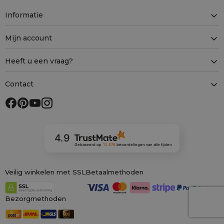
Informatie
Mijn account
Heeft u een vraag?
Contact
4.9
Gebaseerd op
12 876
beoordelingen
van alle tijden
Veilig winkelen met SSL
Betaalmethoden
Bezorgmethoden