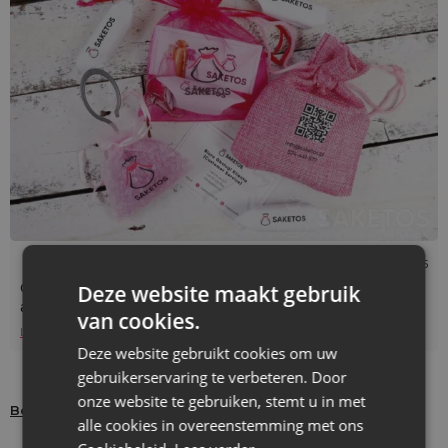
Leestijd: 4 min
05/05/2025
Opvallen op evenementen? Kies voor bedrukte zakjes
Deze website maakt gebruik
als slimme merkdragers!
van cookies.
Lees verder
Deze website gebruikt cookies om uw
gebruikerservaring te verbeteren. Door
onze website te gebruiken, stemt u in met
Bekijk alles uit deze categorie
alle cookies in overeenstemming met ons