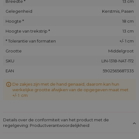
Breedte *
13 cm
Gelegenheid
Kerstmis, Pasen
Hoogte *
18 cm
Hoogte van trekstrip *
13 cm
* Tolerantie van formaten
+/- 1 cm
Grootte
Middelgroot
SKU
LIN-1318-NAT-172
EAN
5902565687335
De zakjes zijn met de hand genaaid, daarom kan hun
werkelijke grootte afwijken van de opgegeven maat met
+/- 1 cm
Details over de conformiteit van het product met de
regelgeving: Productverantwoordelijkheid