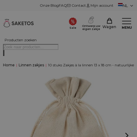
Onze Blog
FAQ
Contact
Mijn account
NL
Ontwerp uw
Wagen
MENU
Sale
eigen zakje
Producten zoeken
Home
|
Linnen zakjes
|
10 stuks Zakjes à la linnen 13 x 18 cm - natuurlijke 