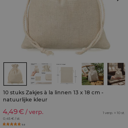
10 stuks Zakjes à la linnen 13 x 18 cm -
natuurlijke kleur
4,49
€
/ verp.
1 verp. = 10 st.
0,45
€ / st.
5.0