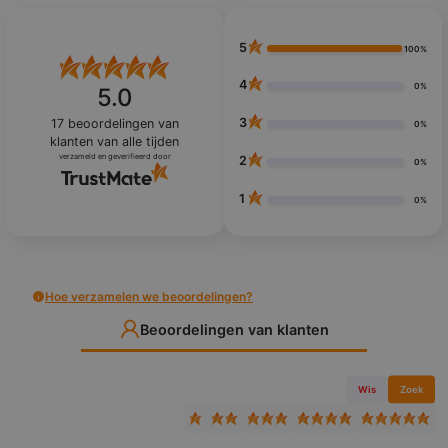
5
100%
4
0%
5.0
3
17
beoordelingen van
0%
klanten
van alle tijden
verzameld en geverifieerd door
2
0%
1
0%
Hoe verzamelen we beoordelingen?
Beoordelingen van klanten
Wis
Zoek