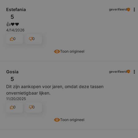
Estefania
geverifieerd
5
👍️❤️❤️
4/14/2026
0
0
Toon origineel
Gosia
geverifieerd
5
Dit zijn aankopen voor jaren, omdat deze tassen
onvernietigbaar lijken.
11/20/2025
0
0
Toon origineel