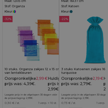
Maat: 12x15 cm
Maat: 16x37 cm
Stof: Organza
Stof: Katoen
Kleur:
Kleur:
-32%
-22%
10 stuks. Organza zakjes 12 x 15 cm - mix
3 stuks Katoenen zakjes 16 x
van lentekleuren
turquoise
Oorspronkelijke
2,99
€
Huidige
Oorspronkelijke
2,19
€
Hu
4,39
€
prijs was: 4,39€.
prijs is:
prijs was: 2,79€.
pri
2,99€.
2,
Laagste prijs in de afgelopen 30 dagen vóór
Laagste prijs in de afgelopen 30 dagen
de prijsverlaging:
2,99
€
.
de prijsverlaging:
2,19
€
.
0,30
€ / st.
1 verp. = 10 st.
0,73
€ / st.
1 verp. =