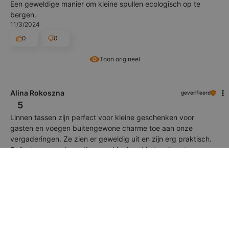
Een geweldige manier om kleine spullen ecologisch op te
bergen.
11/3/2024
0
0
Toon origineel
Alina Rokoszna
geverifieerd
5
Linnen tassen zijn perfect voor kleine geschenken voor
gasten en voegen buitengewone charme toe aan onze
vergaderingen. Ze zien er geweldig uit en zijn erg praktisch.
Delicatesse en elegantie gaan hier hand in hand, wat
buitengewoon charmant is. Het materiaal is extreem
duurzaam, maar tegelijkertijd delicaat.
10/8/2024
0
0
Toon origineel