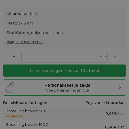
Kleur:
Natuurlijk
Maat:
13x18 cm
Stof:
Katoen, polyester, Linnen
Bekijk alle parameters
+
–
verp.
In winkelwagen
1
verp.
(
10
stuks)
Personaliseer je zakje
Voeg markeringen toe
Beschikbare kortingen
Prijs voor dit product
Bestelling boven: 50€
0,43€ / st
KORTING 5%
Bestelling boven: 100€
0,40€ / st