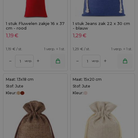
1 stuk Fluwelen zakje 16 x 37
1 stuk Jeans zak 22 x 30 cm
cm - rood
- blauw
1,19
€
1,29
€
1,19
€ / st.
1 verp. = 1 st.
1,29
€ / st.
1 verp. = 1 st.
+
+
–
–
verp.
verp.
Maat: 13x18 cm
Maat: 15x20 cm
Stof: Jute
Stof: Jute
Kleur:
Kleur: