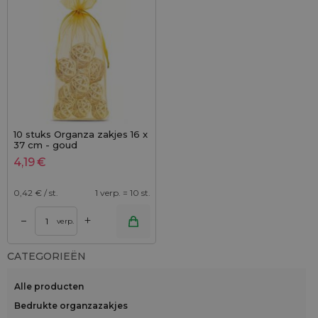
10 stuks Organza zakjes 16 x
37 cm - goud
4,19
€
0,42
€ / st.
1 verp. = 10 st.
+
–
verp.
CATEGORIEËN
Alle producten
Bedrukte organzazakjes