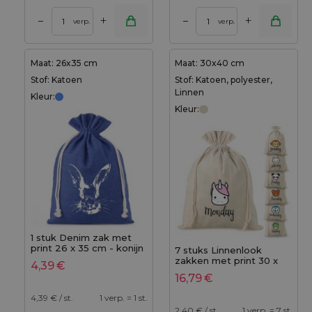
+
+
–
–
verp.
verp.
Maat: 26x35 cm
Maat: 30x40 cm
Stof: Katoen
Stof: Katoen, polyester,
Linnen
Kleur:
Kleur:
1 stuk Denim zak met
print 26 x 35 cm - konijn
7 stuks Linnenlook
zakken met print 30 x
4,39
€
40 cm - 7 dagen van de
16,79
€
week
4,39
€ / st.
1 verp. = 1 st.
2,40
€ / st.
1 verp. = 7 st.