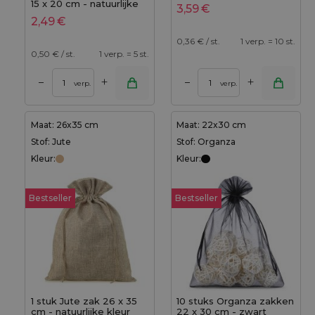
15 x 20 cm - natuurlijke
3,59
€
kleur
2,49
€
0,36
€ / st.
1 verp. = 10 st.
0,50
€ / st.
1 verp. = 5 st.
+
+
–
–
verp.
verp.
Maat: 26x35 cm
Maat: 22x30 cm
Stof: Jute
Stof: Organza
Kleur:
Kleur:
Bestseller
Bestseller
1 stuk Jute zak 26 x 35
10 stuks Organza zakken
cm - natuurlijke kleur
22 x 30 cm - zwart