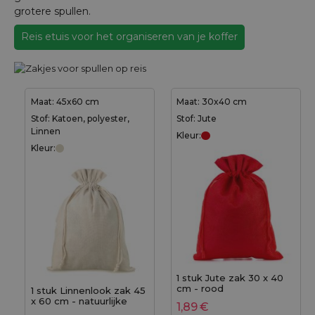
grotere spullen.
Reis etuis voor het organiseren van je koffer
Maat: 45x60 cm
Maat: 30x40 cm
Stof: Katoen, polyester,
Stof: Jute
Linnen
Kleur:
Kleur:
1 stuk Jute zak 30 x 40
cm - rood
1 stuk Linnenlook zak 45
x 60 cm - natuurlijke
1,89
€
kleur