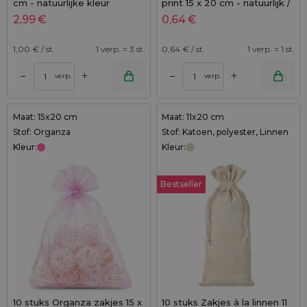
cm - natuurlijke kleur
print 15 x 20 cm - natuurlijk /
vlinder
2,99
€
0,64
€
1,00
€ / st.
1 verp. = 3 st.
0,64
€ / st.
1 verp. = 1 st.
+
+
–
–
verp.
verp.
Maat: 15x20 cm
Maat: 11x20 cm
Stof: Organza
Stof: Katoen, polyester, Linnen
Kleur:
Kleur:
Bestseller
10 stuks Organza zakjes 15 x
10 stuks Zakjes à la linnen 11