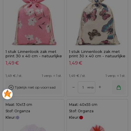
1 stuk Linnenlook zak met
1 stuk Linnenlook zak met
print 30 x 40 cm - natuurlijke
print 30 x 40 cm - natuurlijke
kleur / roze bloemen
kleur / vlinder
1,49
€
1,49
€
1,49
€ / st.
1 verp. = 1 st.
1,49
€ / st.
1 verp. = 1 st.
+
–
Tijdelijk niet op voorraad
verp.
Maat: 10x13 cm
Maat: 40x55 cm
Stof: Organza
Stof: Organza
Kleur:
Kleur: