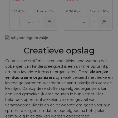
1,43
€ / st.
1 verp. = 3 st.
0,36
€ / st.
1 verp. = 10 st.
+
+
–
–
verp.
verp.
Creatieve opslag
Gebruik van stoffen zakken voor kleine voorwerpen het
opbergen van kinderspeelgoed is een slimme opruimtip
om hun favoriete items te organiseren. Deze
kleurrijke
en duurzame organizers
zijn vaak versierd met leuke en
levendige patronen, waardoor ze aantrekkelijk zijn voor de
kleintjes. Dankzij deze stoffen speelgoedorganizers kan
een kind gemakkelijk orde houden in hun kamer. Het
helpt ook bij het ontwikkelen van een gevoel van
verantwoordelijkheid en de gewoonte om goed voor hun
spullen te zorgen, omdat het speelgoed na het spelen
eenvoudig in de zak kan worden opgeborgen.