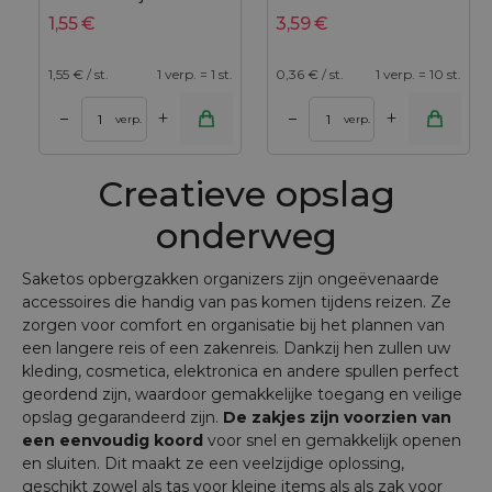
1,55
€
3,59
€
1,55
€ / st.
1 verp. = 1 st.
0,36
€ / st.
1 verp. = 10 st.
+
+
–
–
verp.
verp.
Creatieve opslag
onderweg
Saketos opbergzakken organizers zijn ongeëvenaarde
accessoires die handig van pas komen tijdens reizen. Ze
zorgen voor comfort en organisatie bij het plannen van
een langere reis of een zakenreis. Dankzij hen zullen uw
kleding, cosmetica, elektronica en andere spullen perfect
geordend zijn, waardoor gemakkelijke toegang en veilige
opslag gegarandeerd zijn.
De zakjes zijn voorzien van
een eenvoudig koord
voor snel en gemakkelijk openen
en sluiten. Dit maakt ze een veelzijdige oplossing,
geschikt zowel als tas voor kleine items als als zak voor