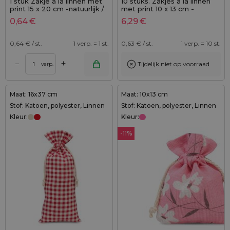
1 stuk Zakje à la linnen met
10 stuks. Zakjes à la linnen
print 15 x 20 cm -natuurlijk /
met print 10 x 13 cm -
roze bloemen
natuurlijke kleur / van
0,64
€
6,29
€
lavendel
0,64
€ / st.
1 verp. = 1 st.
0,63
€ / st.
1 verp. = 10 st.
+
–
Tijdelijk niet op voorraad
verp.
Maat: 16x37 cm
Maat: 10x13 cm
Stof: Katoen, polyester, Linnen
Stof: Katoen, polyester, Linnen
Kleur:
Kleur:
-11%