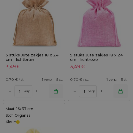
5 stuks Jute zakjes 18 x 24
5 stuks Jute zakjes 18 x 24
cm - lichtbruin
cm - lichtroze
3,49
€
3,49
€
0,70
€ / st.
1 verp. = 5 st.
0,70
€ / st.
1 verp. = 5 st.
+
+
–
–
verp.
verp.
Maat: 16x37 cm
Stof: Organza
Kleur: