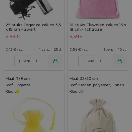
25 stuks Organza zakjes 3,5
10 stuks Fluwelen zakjes 13 x
x 19 cm - zwart
18 cm - lichtroze
2,99
€
5,39
€
0,12
€ / st.
1 verp. = 25 st.
0,54
€ / st.
1 verp. = 10 st.
+
+
–
–
verp.
verp.
Maat: 7x9 cm
Maat: 35x50 cm
Stof: Organza
Stof: Katoen, polyester, Linnen
Kleur:
Kleur: