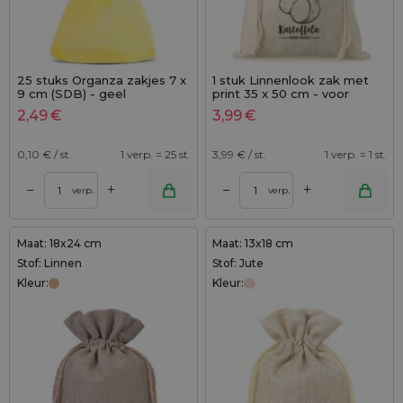
25 stuks Organza zakjes 7 x
1 stuk Linnenlook zak met
9 cm (SDB) - geel
print 35 x 50 cm - voor
aardappelen (DE)
2,49
€
3,99
€
0,10
€ / st.
1 verp. = 25 st.
3,99
€ / st.
1 verp. = 1 st.
+
+
–
–
verp.
verp.
Maat: 18x24 cm
Maat: 13x18 cm
Stof: Linnen
Stof: Jute
Kleur:
Kleur: