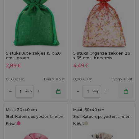
5 stuks Jute zakjes 15 x 20
5 stuks Organza zakken 26
cm - groen
x 35 cm - Kerstmis
2,89
€
4,49
€
0,58
€ / st.
1 verp. = 5 st.
0,90
€ / st.
1 verp. = 5 st.
+
+
–
–
verp.
verp.
Maat: 30x40 cm
Maat: 30x40 cm
Stof: Katoen, polyester, Linnen
Stof: Katoen, polyester, Linnen
Kleur:
Kleur: