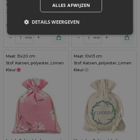
cm - grijs
cm - lichtroze
ALLES AFWIJZEN
2,99
€
0,69
€
DETAILS WEERGEVEN
1,00
€ / st.
1 verp. = 3 st.
0,69
€ / st.
1 verp. = 1 st.
+
+
–
–
verp.
verp.
Maat: 15x20 cm
Maat: 10x13 cm
Stof: Katoen, polyester, Linnen
Stof: Katoen, polyester, Linnen
Kleur:
Kleur: