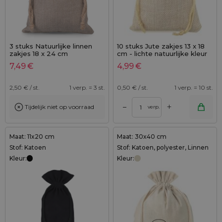
3 stuks Natuurlijke linnen
10 stuks Jute zakjes 13 x 18
zakjes 18 x 24 cm
cm - lichte natuurlijke kleur
7,49
€
4,99
€
2,50
€ / st.
1 verp. = 3 st.
0,50
€ / st.
1 verp. = 10 st.
+
–
Tijdelijk niet op voorraad
verp.
Maat: 11x20 cm
Maat: 30x40 cm
Stof: Katoen
Stof: Katoen, polyester, Linnen
Kleur:
Kleur: