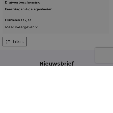
Druiven bescherming
Feestdagen & gelegenheden
Fluwelen zakjes
Meer weergeven
Filters
Nieuwsbrief
Schrijf je in voor de nieuwsbrief en blijf op de
hoogte van het laatste nieuws en aanbiedingen
Wij informeren en tonen nieuws - zonder
onnodige spam. Blijf regelmatig bij ons!