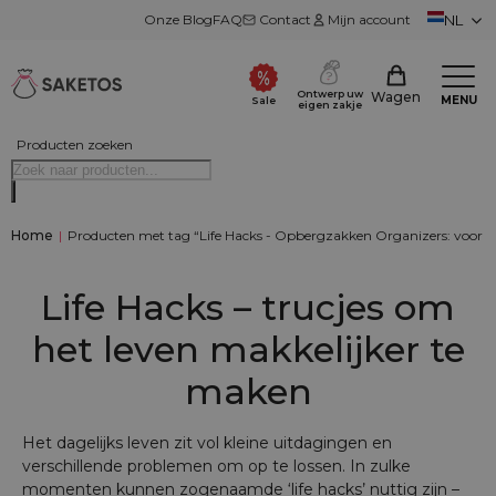
Onze Blog
FAQ
Contact
Mijn account
NL
Ontwerp uw
Wagen
MENU
Sale
eigen zakje
Producten zoeken
Home
|
Producten met tag “Life Hacks - Opbergzakken Organizers: voor op
Life Hacks – trucjes om
het leven makkelijker te
maken
Het dagelijks leven zit vol kleine uitdagingen en
verschillende problemen om op te lossen. In zulke
momenten kunnen zogenaamde ‘life hacks’ nuttig zijn –