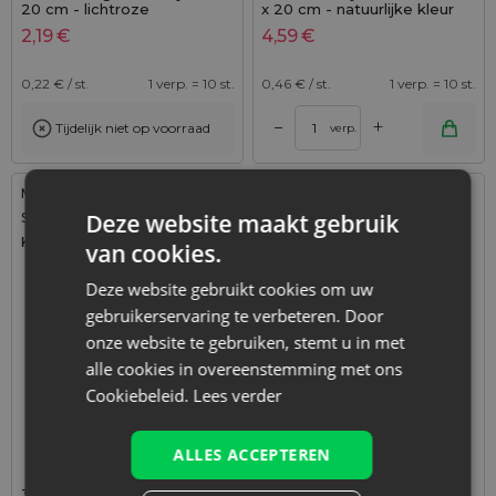
20 cm - lichtroze
x 20 cm - natuurlijke kleur
2,19
€
4,59
€
0,22
€ / st.
1 verp. = 10 st.
0,46
€ / st.
1 verp. = 10 st.
+
–
Tijdelijk niet op voorraad
verp.
Maat: 22x30 cm
Maat: 16x37 cm
Deze website maakt gebruik
Stof: Jute
Stof: Satijn
Kleur:
Kleur:
van cookies.
Deze website gebruikt cookies om uw
gebruikerservaring te verbeteren. Door
onze website te gebruiken, stemt u in met
alle cookies in overeenstemming met ons
Cookiebeleid.
Lees verder
ALLES ACCEPTEREN
3 stuks Jute zakken 22 x 30
1 stuk Satijnen zakje 16 x 37