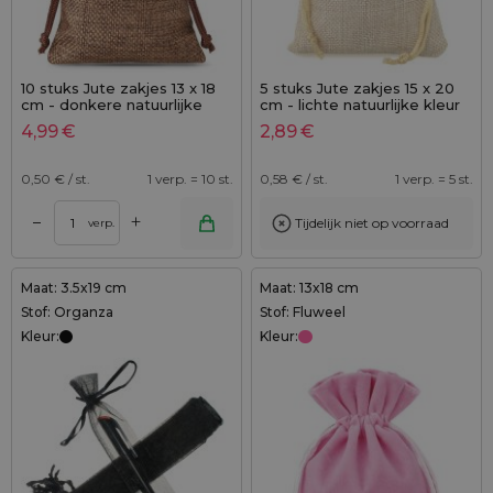
10 stuks Jute zakjes 13 x 18
5 stuks Jute zakjes 15 x 20
cm - donkere natuurlijke
cm - lichte natuurlijke kleur
kleur
4,99
€
2,89
€
0,50
€ / st.
1 verp. = 10 st.
0,58
€ / st.
1 verp. = 5 st.
+
–
Tijdelijk niet op voorraad
verp.
Maat: 3.5x19 cm
Maat: 13x18 cm
Stof: Organza
Stof: Fluweel
Kleur:
Kleur: