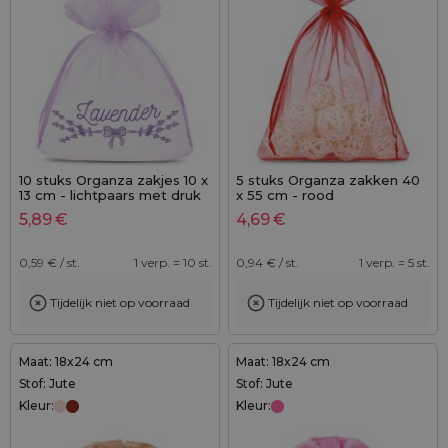
10 stuks Organza zakjes 10 x
5 stuks Organza zakken 40
13 cm - lichtpaars met druk
x 55 cm - rood
(lavendel)
5,89
€
4,69
€
0,59
€ / st.
1 verp. = 10 st.
0,94
€ / st.
1 verp. = 5 st.
Tijdelijk niet op voorraad
Tijdelijk niet op voorraad
Maat: 18x24 cm
Maat: 18x24 cm
Stof: Jute
Stof: Jute
Kleur:
Kleur: