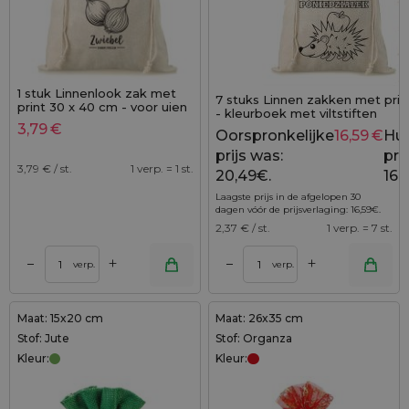
1 stuk Linnenlook zak met
7 stuks Linnen zakken met prin
print 30 x 40 cm - voor uien
- kleurboek met viltstiften
(DE)
3,79
€
Oorspronkelijke
16,59
€
Hui
prijs was:
prij
3,79
€ / st.
1 verp. = 1 st.
20,49€.
16,
Laagste prijs in de afgelopen 30
dagen vóór de prijsverlaging:
16,59
€
.
2,37
€ / st.
1 verp. = 7 st.
+
+
–
–
verp.
verp.
Maat: 15x20 cm
Maat: 26x35 cm
Stof: Jute
Stof: Organza
Kleur:
Kleur: