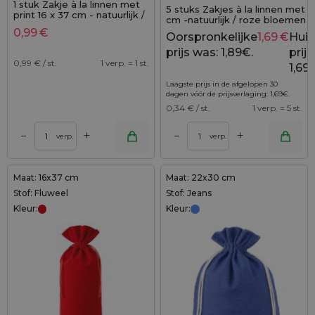
1 stuk Zakje à la linnen met
5 stuks Zakjes à la linnen met pr
print 16 x 37 cm - natuurlijk /
cm -natuurlijk / roze bloemen
rode trellis
0,99
€
Oorspronkelijke
1,69
€
Huid
prijs was: 1,89€.
prijs 
0,99
€ / st.
1 verp. = 1 st.
1,69
Laagste prijs in de afgelopen 30
dagen vóór de prijsverlaging:
1,69
€
.
0,34
€ / st.
1 verp. = 5 st.
+
+
–
–
verp.
verp.
Maat: 16x37 cm
Maat: 22x30 cm
Stof: Fluweel
Stof: Jeans
Kleur:
Kleur: