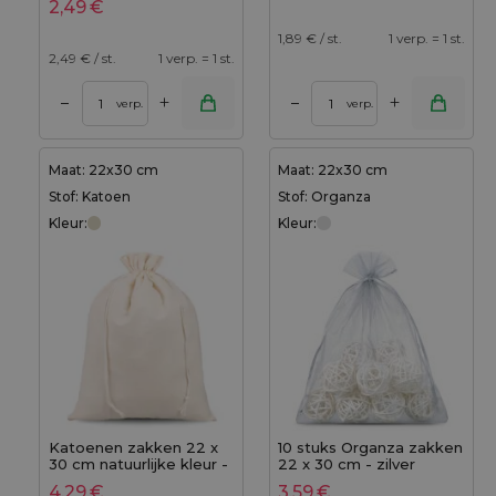
2,49
€
1,89
€ / st.
1 verp. = 1 st.
2,49
€ / st.
1 verp. = 1 st.
+
+
–
–
verp.
verp.
Maat: 22x30 cm
Maat: 22x30 cm
Stof: Katoen
Stof: Organza
Kleur:
Kleur:
Katoenen zakken 22 x
10 stuks Organza zakken
30 cm natuurlijke kleur -
22 x 30 cm - zilver
set van 3 - 100% katoen
4,29
€
3,59
€