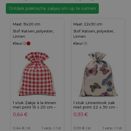
Ontdek praktische zakjes om op te ruimen
Maat: 15x20 cm
Maat: 22x30 cm
Stof: Katoen, polyester,
Stof: Katoen, polyester,
Linnen
Linnen
Kleur:
Kleur:
1 stuk Zakje à la linnen
1 stuk Linnenlook zak
met print 15 x 20 cm -
met print 22 x 30 cm -
natuurlijk / rode trellis
natuurlijke kleur / vlinder
0,64
€
0,93
€
0,64
€ / st.
1 verp. = 1 st.
0,93
€ / st.
1 verp. = 1 st.