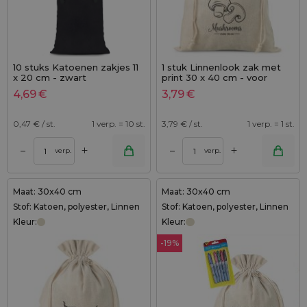
10 stuks Katoenen zakjes 11
1 stuk Linnenlook zak met
x 20 cm - zwart
print 30 x 40 cm - voor
paddenstoelen (PL)
4,69
€
3,79
€
0,47
€ / st.
1 verp. = 10 st.
3,79
€ / st.
1 verp. = 1 st.
+
+
–
–
verp.
verp.
Maat: 30x40 cm
Maat: 30x40 cm
Stof: Katoen, polyester, Linnen
Stof: Katoen, polyester, Linnen
Kleur:
Kleur:
-19%