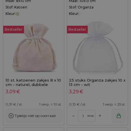
Maat: 8x10 cm
Maat: 10x13 cm
Stof: Katoen
Stof: Organza
Kleur:
Kleur:
Bestseller
Bestseller
10 st. katoenen zakjes 8 x 10
25 stuks Organza zakjes 10 x
cm - naturel, dubbele
13 cm - wit
trekkoord
3,09
€
3,29
€
0,31
€ / st.
1 verp. = 10 st.
0,13
€ / st.
1 verp. = 25 st.
+
–
Tijdelijk niet op voorraad
verp.