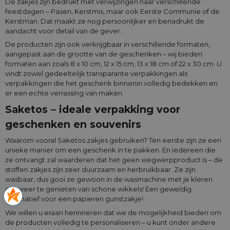
De zakjes zijn bedrukt met verwijzingen naar verschillende
feestdagen – Pasen, Kerstmis, maar ook Eerste Communie of de
Kerstman. Dat maakt ze nog persoonlijker en benadrukt de
aandacht voor detail van de gever.
De producten zijn ook verkrijgbaar in verschillende formaten,
aangepast aan de grootte van de geschenken – wij bieden
formaten aan zoals 8 x 10 cm, 12 x 15 cm, 13 x 18 cm of 22 x 30 cm. U
vindt zowel gedeeltelijk transparante verpakkingen als
verpakkingen die het geschenk binnenin volledig bedekken en
er een echte verrassing van maken.
Saketos – ideale verpakking voor
geschenken en souvenirs
Waarom vooral Saketos zakjes gebruiken? Ten eerste zijn ze een
unieke manier om een geschenk in te pakken. En iedereen die
ze ontvangt zal waarderen dat het geen wegwerpproduct is – de
stoffen zakjes zijn zeer duurzaam en herbruikbaar. Ze zijn
wasbaar, dus gooi ze gewoon in de wasmachine met je kleren
om weer te genieten van schone wikkels! Een geweldig
alternatief voor een papieren gunstzakje!
We willen u eraan herinneren dat we de mogelijkheid bieden om
de producten volledig te personaliseren – u kunt onder andere