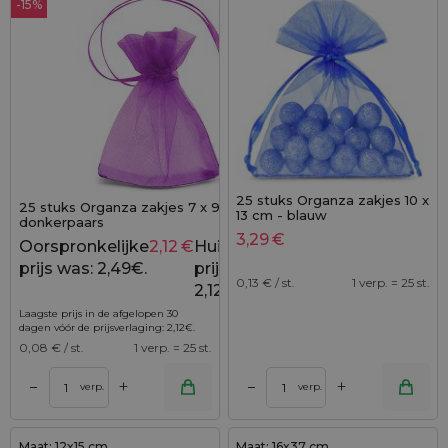
-15%
25 stuks Organza zakjes 10 x
25 stuks Organza zakjes 7 x 9 cm (SDB) -
13 cm - blauw
donkerpaars
3,29
€
Oorspronkelijke
2,12
€
Huidige
2,49
€
prijs was: 2,49€.
prijs is:
0,13
€ / st.
1 verp. = 25 st.
2,12€.
Laagste prijs in de afgelopen 30
dagen vóór de prijsverlaging:
2,12
€
.
0,08
€ / st.
1 verp. = 25 st.
+
+
–
–
verp.
verp.
Maat: 12x15 cm
Maat: 16x37 cm