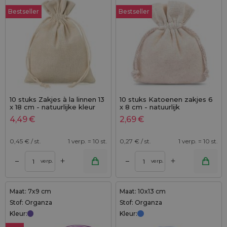
Bestseller
Bestseller
10 stuks Zakjes à la linnen 13
10 stuks Katoenen zakjes 6
x 18 cm - natuurlijke kleur
x 8 cm - natuurlijk
4,49
€
2,69
€
0,45
€ / st.
1 verp. = 10 st.
0,27
€ / st.
1 verp. = 10 st.
+
+
–
–
verp.
verp.
Maat: 7x9 cm
Maat: 10x13 cm
Stof: Organza
Stof: Organza
Kleur:
Kleur: