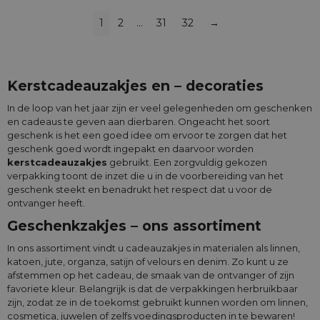
1
2
…
31
32
→
Kerstcadeauzakjes en – decoraties
In de loop van het jaar zijn er veel gelegenheden om geschenken
en cadeaus te geven aan dierbaren. Ongeacht het soort
geschenk is het een goed idee om ervoor te zorgen dat het
geschenk goed wordt ingepakt en daarvoor worden
kerstcadeauzakjes
gebruikt. Een zorgvuldig gekozen
verpakking toont de inzet die u in de voorbereiding van het
geschenk steekt en benadrukt het respect dat u voor de
ontvanger heeft.
Geschenkzakjes – ons assortiment
In ons assortiment vindt u cadeauzakjes in materialen als linnen,
katoen, jute, organza, satijn of velours en denim. Zo kunt u ze
afstemmen op het cadeau, de smaak van de ontvanger of zijn
favoriete kleur. Belangrijk is dat de verpakkingen herbruikbaar
zijn, zodat ze in de toekomst gebruikt kunnen worden om linnen,
cosmetica, juwelen of zelfs voedingsproducten in te bewaren!