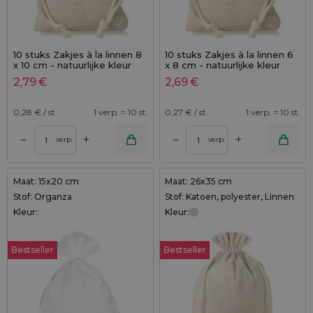
10 stuks Zakjes à la linnen 8
10 stuks Zakjes à la linnen 6
x 10 cm - natuurlijke kleur
x 8 cm - natuurlijke kleur
met dubbele katoenen
2,79
€
2,69
€
koord
0,28
€ / st.
1 verp. = 10 st.
0,27
€ / st.
1 verp. = 10 st.
+
+
–
–
verp.
verp.
Maat: 15x20 cm
Maat: 26x35 cm
Stof: Organza
Stof: Katoen, polyester, Linnen
Kleur:
Kleur:
Bestseller
Bestseller