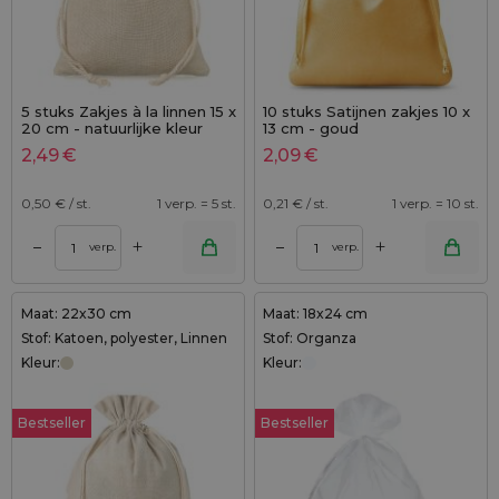
5 stuks Zakjes à la linnen 15 x
10 stuks Satijnen zakjes 10 x
20 cm - natuurlijke kleur
13 cm - goud
2,49
€
2,09
€
0,50
€ / st.
1 verp. = 5 st.
0,21
€ / st.
1 verp. = 10 st.
+
+
–
–
verp.
verp.
Maat: 22x30 cm
Maat: 18x24 cm
Stof: Katoen, polyester, Linnen
Stof: Organza
Kleur:
Kleur:
Bestseller
Bestseller