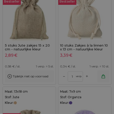
Bestseller
Bestseller
5 stuks Jute zakjes 15 x 20
10 stuks Zakjes à la linnen 10
cm - natuurlijke kleur
x 13 cm - natuurlijke kleur
2,89
€
3,39
€
0,58
€ / st.
1 verp. = 5 st.
0,34
€ / st.
1 verp. = 10 st.
+
–
Tijdelijk niet op voorraad
verp.
Maat: 13x18 cm
Maat: 7x9 cm
Stof: Jute
Stof: Organza
Kleur:
Kleur: