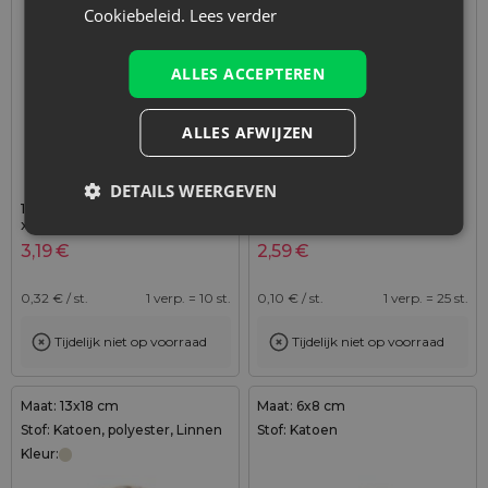
Cookiebeleid.
Lees verder
ALLES ACCEPTEREN
ALLES AFWIJZEN
DETAILS WEERGEVEN
10 stuks Katoenen zakjes 9
25 stuks Organza zakjes 7 x
x 12 cm - wit
9 cm - lichtpaars
3,19
€
2,59
€
0,32
€ / st.
1 verp. = 10 st.
0,10
€ / st.
1 verp. = 25 st.
Tijdelijk niet op voorraad
Tijdelijk niet op voorraad
Maat: 13x18 cm
Maat: 6x8 cm
Stof: Katoen, polyester, Linnen
Stof: Katoen
Kleur: