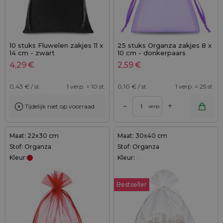
10 stuks Fluwelen zakjes 11 x
25 stuks Organza zakjes 8 x
14 cm - zwart
10 cm - donkerpaars
4,29
€
2,59
€
0,43
€ / st.
1 verp. = 10 st.
0,10
€ / st.
1 verp. = 25 st.
+
–
Tijdelijk niet op voorraad
verp.
Maat: 22x30 cm
Maat: 30x40 cm
Stof: Organza
Stof: Organza
Kleur:
Kleur:
Bestseller