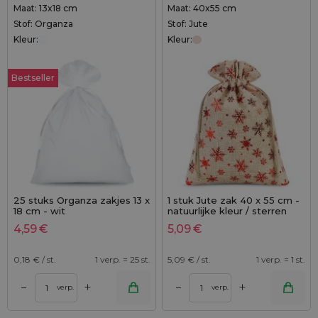
Maat: 13x18 cm
Maat: 40x55 cm
Stof: Organza
Stof: Jute
Kleur:
Kleur:
Bestseller
25 stuks Organza zakjes 13 x
1 stuk Jute zak 40 x 55 cm -
18 cm - wit
natuurlijke kleur / sterren
4,59
€
5,09
€
0,18
€ / st.
1 verp. = 25 st.
5,09
€ / st.
1 verp. = 1 st.
+
+
–
–
verp.
verp.