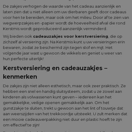
De zakjes verhogen de waarde van het cadeau aanzienlijk en
laten zien dat u niet alleen om uw dierbaren geeft door cadeaus
voor hen te bereiden, maar ook om het milieu. Door af te zien van
wegwerpzakjes en -papier wordt de hoeveelheid afval die rond
Kerstmis wordt geproduceerd aanzienlijk verminderd.
Wij bieden ook
cadeauzakjes voor kerstversiering
, die op
zichzelf al versiering zijn. Na Kerstmis kunt u uw versieringen erin
bewaren, zodat ze beschermd zijn tegen stof en mijt. Het
volgende jaar wast u gewoon de wikkels en geniet u weer van
hun perfecte uiterlijk!
Kerstversiering en cadeauzakjes –
kenmerken
De zakjes zijn niet alleen esthetisch, maar ook zeer praktisch. Ze
hebben een snel en handig sluitsysteem, zodat u ze zowel aan
kinderen als volwassenen kunt geven – iedereen kan het
gemakkelijke, veilige openen gemakkelijk aan. Om het
gunstzakje te sluiten, trekt u gewoon aan het lint of touwtje dat
aan weerszijden van het trekkoordje uitsteekt. U zult merken dat
een mooie cadeauverpakking niet duur en plastic hoeft te zijn
om effectief te zijn!