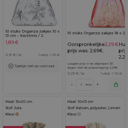
10 stuks Organza zakjes 10 x
10 stuks Organza zakjes 18 x 2
13 cm - Kerstmis / 2
1,89
€
Oorspronkelijke
2,29
€
Hui
prijs was: 2,69€.
prijs
0,19
€ / st.
1 verp. = 10 st.
2,29
Laagste prijs in de afgelopen 30
Tijdelijk niet op voorraad
dagen vóór de prijsverlaging:
2,29
€
.
0,23
€ / st.
1 verp. = 10 st.
+
–
verp.
Maat: 15x20 cm
Maat: 10x13 cm
Stof: Jute
Stof: Katoen, polyester, Linnen
Kleur:
Kleur: