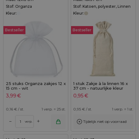
Stof: Organza
Stof: Katoen, polyester, Linnen
Kleur:
Kleur:
Bestseller
Bestseller
25 stuks Organza zakjes 12 x
1 stuk Zakje à la linnen 16 x
15 cm - wit
37 cm - natuurlijke kleur
3,99
€
0,95
€
0,16
€ / st.
1 verp. = 25 st.
0,95
€ / st.
1 verp. = 1 st.
+
–
Tijdelijk niet op voorraad
verp.