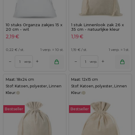
10 stuks Organza zakjes 15 x
1 stuk Linnenlook zak 26 x
20 cm - wit
35 cm - natuurlijke kleur
2,19
€
1,19
€
0,22
€ / st.
1 verp. = 10 st.
1,19
€ / st.
1 verp. = 1 st.
+
+
–
–
verp.
verp.
Maat: 18x24 cm
Maat: 12x15 cm
Stof: Katoen, polyester, Linnen
Stof: Katoen, polyester, Linnen
Kleur:
Kleur:
Bestseller
Bestseller