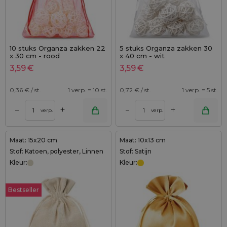
10 stuks Organza zakken 22
5 stuks Organza zakken 30
x 30 cm - rood
x 40 cm - wit
3,59
€
3,59
€
0,36
€ / st.
1 verp. = 10 st.
0,72
€ / st.
1 verp. = 5 st.
+
+
–
–
verp.
verp.
Maat: 15x20 cm
Maat: 10x13 cm
Stof: Katoen, polyester, Linnen
Stof: Satijn
Kleur:
Kleur:
Bestseller