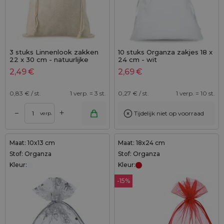
3 stuks Linnenlook zakken
10 stuks Organza zakjes 18 x
22 x 30 cm - natuurlijke
24 cm - wit
kleur
2,49
€
2,69
€
0,83
€ / st.
1 verp. = 3 st.
0,27
€ / st.
1 verp. = 10 st.
+
–
Tijdelijk niet op voorraad
verp.
Maat: 10x13 cm
Maat: 18x24 cm
Stof: Organza
Stof: Organza
Kleur:
Kleur:
-15%