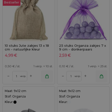
Bestseller
10 stuks Jute zakjes 13 x 18
25 stuks Organza zakjes 7 x
cm - natuurlijke kleur
9 cm - donkerpaars
4,99
€
2,59
€
0,50
€ / st.
1 verp. = 10 st.
0,10
€ / st.
1 verp. = 25 st.
+
+
–
–
verp.
verp.
Maat: 9x12 cm
Maat: 9x12 cm
Stof: Organza
Stof: Organza
Kleur:
Kleur: