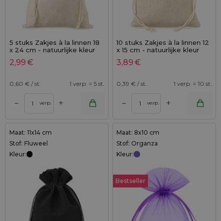
5 stuks Zakjes à la linnen 18
10 stuks Zakjes à la linnen 12
x 24 cm - natuurlijke kleur
x 15 cm - natuurlijke kleur
2,99
€
3,89
€
0,60
€ / st.
1 verp. = 5 st.
0,39
€ / st.
1 verp. = 10 st.
+
+
–
–
verp.
verp.
Maat: 11x14 cm
Maat: 8x10 cm
Stof: Fluweel
Stof: Organza
Kleur:
Kleur:
Bestseller