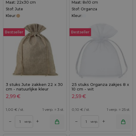
Maat: 22x30 cm
Maat: 8x10 cm
Stof: Jute
Stof: Organza
Kleur:
Kleur:
Bestseller
Bestseller
3 stuks Jute zakken 22 x 30
25 stuks Organza zakjes 8 x
cm - natuurlijke kleur
10 cm - wit
2,99
€
2,59
€
1,00
€ / st.
1 verp. = 3 st.
0,10
€ / st.
1 verp. = 25 st.
+
+
–
–
verp.
verp.