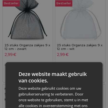
Bestseller
Bestseller
25 stuks Organza zakjes 9 x
25 stuks Organza zakjes 9 x
12 cm - zwart
12 cm - wit
2,99
€
2,99
€
0,12
€ / st.
1 verp. = 25 st.
0,12
€ / st.
1 verp. = 25 st.
Deze website maakt gebruik
+
–
Tijdelijk niet op voorraad
verp.
van cookies.
Deze website gebruikt cookies om uw
Maat: 9x12 cm
Maat: 7x9 cm
gebruikerservaring te verbeteren. Door
Stof: Katoen
Stof: Organza
onze website te gebruiken, stemt u in met
Kleur:
Kleur:
alle cookies in overeenstemming met ons