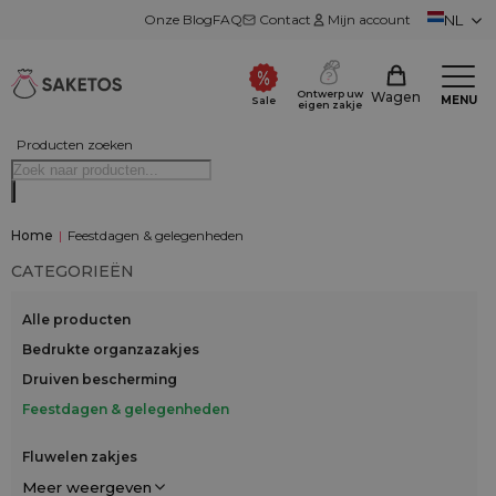
Onze Blog
FAQ
Contact
Mijn account
NL
Ontwerp uw
Wagen
MENU
Sale
eigen zakje
Producten zoeken
Home
|
Feestdagen & gelegenheden
CATEGORIEËN
Alle producten
Bedrukte organzazakjes
Druiven bescherming
Feestdagen & gelegenheden
Fluwelen zakjes
Meer weergeven