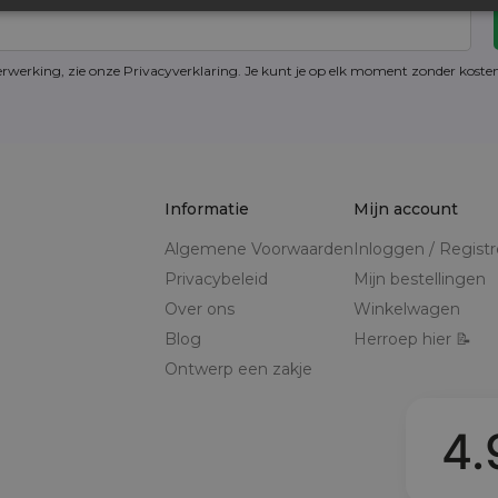
erwerking, zie onze Privacyverklaring. Je kunt je op elk moment zonder kost
Informatie
Mijn account
Algemene Voorwaarden
Inloggen / Regist
Privacybeleid
Mijn bestellingen
Over ons
Winkelwagen
Blog
Herroep hier 📝
Ontwerp een zakje
4.