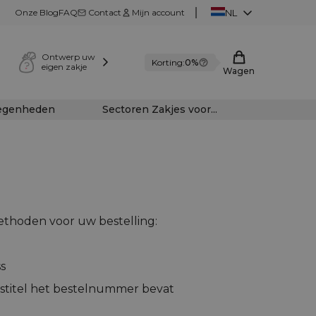
Onze Blog
FAQ
Contact
Mijn account
NL
Ontwerp uw
Korting:
0%
eigen zakje
Wagen
legenheden
Sectoren Zakjes voor...
methoden voor uw bestelling:
s
stitel het bestelnummer bevat