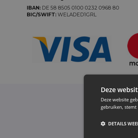
IBAN:
DE 58 8505 0100 0232 0968 80
BIC/SWIFT:
WELADED1GRL
Deze websit
Deze website geb
gebruiken, stemt
Schrijf je in v
DETAILS WE
Wij informeren e