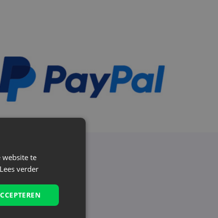
 website te
Lees verder
aatste nieuws en
ACCEPTEREN
gelmatig bij ons!