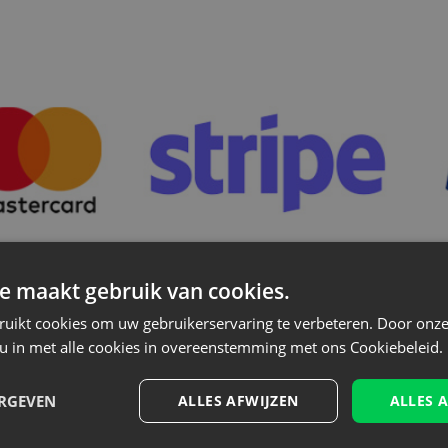
e maakt gebruik van cookies.
ruikt cookies om uw gebruikerservaring te verbeteren. Door onze
Nieuwsbrief
 u in met alle cookies in overeenstemming met ons Cookiebeleid.
oor de nieuwsbrief en blijf op de hoogte van het l
aanbiedingen
ERGEVEN
ALLES AFWIJZEN
ALLES 
n tonen nieuws - zonder onnodige spam. Blijf re