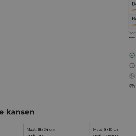
B
KO
B
KO
*
Kort
een 
ge kansen
Maat: 18x24 cm
Maat: 8x10 cm