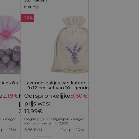
Stof: Katoen
Kleur:
-20%
kjes 8 x 10 cm - roze
Lavendel zakjes van katoen met borduursel
- 9x12 cm, set van 10 - geurige charme in een
natuurlijk jasje
e
2,19
€
Huidige
Oorspronkelijke
9,60
€
Huidige
2,59
€
11,99
€
.
prijs is:
prijs was:
prijs is:
2,19€.
11,99€.
9,60€.
en 30 dagen
Laagste prijs in de afgelopen 30 dagen
vóór de prijsverlaging:
9,60
€
.
rp. = 25 st.
0,96
€ / st.
1 verp. = 10 st.