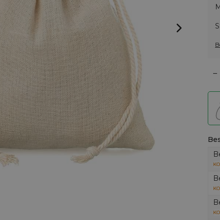
M
S
B
–
Bes
B
KO
B
KO
B
KO