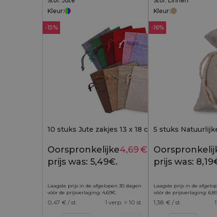
Stof: Jute
Stof: Linnen
Kleur:
Kleur:
-15%
-16%
10 stuks Jute zakjes 13 x 18 cm - kleurenmix
5 stuks Natuurlijk
Oorspronkelijke
4,69
€
Huidige
Oorspronkelij
5,49
€
prijs was: 5,49€.
prijs is:
prijs was: 8,19
4,69€.
Laagste prijs in de afgelopen 30 dagen
Laagste prijs in de afgel
vóór de prijsverlaging:
4,69
€
.
vóór de prijsverlaging:
6,8
0,47
€ / st.
1 verp. = 10 st.
1,38
€ / st.
1