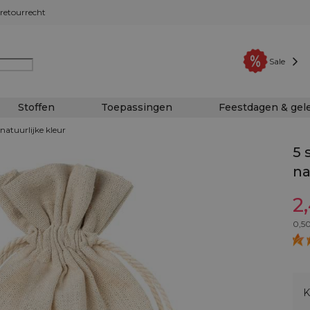
retourrecht
Sale
Stoffen
Toepassingen
Feestdagen & ge
 natuurlijke kleur
5 
na
2
0,5
K