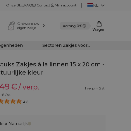
Onze Blog
FAQ
Contact
Mijn account
NL
Ontwerp uw
Korting:
0%
eigen zakje
Wagen
legenheden
Sectoren Zakjes voor...
stuks Zakjes à la linnen 15 x 20 cm -
tuurlijke kleur
,49
€
/ verp.
1 verp. = 5 st.
0
€ / st.
4.8
leur:
Natuurlijk