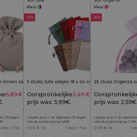
Stof: Jute
Stof: Organza
Kleur:
Kleur:
-13%
-15%
e linnen zakjes 12 x 15 cm
5 stuks Jute zakjes 18 x 24 cm - kleurenmix
25 stuks Organza za
ke
6,89
€
Huidige
Oorspronkelijke
3,49
€
Huidige
Oorspronkelijk
8,19
€
3,99
€
€.
prijs is:
prijs was: 3,99€.
prijs is:
prijs was: 2,59€
6,89€.
3,49€.
open 30 dagen
Laagste prijs in de afgelopen 30 dagen
Laagste prijs in de afgelop
9
€
.
vóór de prijsverlaging:
3,49
€
.
vóór de prijsverlaging:
2,19
€
.
 verp. = 5 st.
0,70
€ / st.
1 verp. = 5 st.
0,09
€ / st.
1 ve