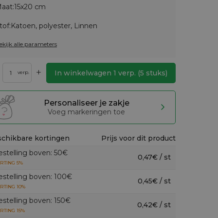
aat:
15x20 cm
tof:
Katoen, polyester, Linnen
ekijk alle parameters
+
In winkelwagen
1
verp.
(
5
stuks)
verp.
Personaliseer je zakje
Voeg markeringen toe
chikbare kortingen
Prijs voor dit product
estelling boven: 50€
0,47€ / st
RTING 5%
estelling boven: 100€
0,45€ / st
RTING 10%
estelling boven: 150€
0,42€ / st
RTING 15%