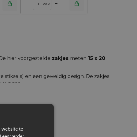
+
–
verp.
 De hier voorgestelde
zakjes
meten
15 x 20
 stiksels) en een geweldig design. De zakjes
e weving.
oeging van synthetische vezels. Deze stof
 is de bovengemiddelde duurzaamheid ervan
te keuze!
als voor zakken voor reclamegadgets (wij
iginele cadeauverpakking en als decoratie-
 website te
mbachtswerk, lavendel, kaarsen en
Lees verder