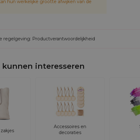
an hun werkelijke grootte afwijken van de
 dan de personalisatieoptie. U kunt klanten productmon
rpverpakkingen belanden zakjes met logo niet in de pr
an 100% natuurlijk linnen uit Poolse productie.
de regelgeving: Productverantwoordelijkheid
 kunnen interesseren
Accessoires en
zakjes
decoraties