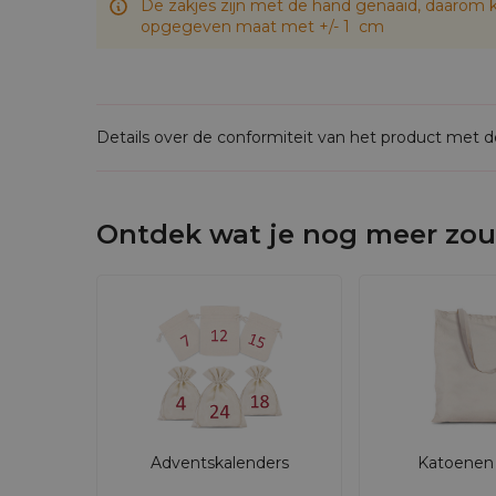
De zakjes zijn met de hand genaaid, daarom k
uw bedrijfslogo op de zakjes bedrukken, kies
opgegeven maat met +/- 1 cm
zakje verpakken. In tegenstelling tot wegwe
We bieden ook
15 x 20 linnen zakjes
gemaakt v
Details over de conformiteit van het product met 
Ontdek wat je nog meer zou
Adventskalenders
Katoenen 