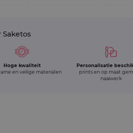
r Saketos
Hoge kwaliteit
Personalisatie beschi
ame en veilige materialen
prints en op maat gem
naaiwerk
x 20 cm - natuurlijke kleur