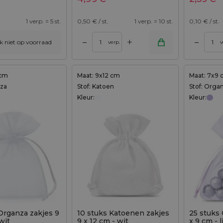
1 verp. = 5 st.
0,50
€ / st.
1 verp. = 10 st.
0,10
€ / st.
+
–
–
ijk niet op voorraad
egen aan winkelwagen
Toevoegen aan winkelwagen
verp.
v
 cm
Maat: 9x12 cm
Maat: 7x9
nza
Stof: Katoen
Stof: Orga
Kleur:
Kleur:
Organza zakjes 9
10 stuks Katoenen zakjes
25 stuks
wit
9 x 12 cm - wit
x 9 cm - 