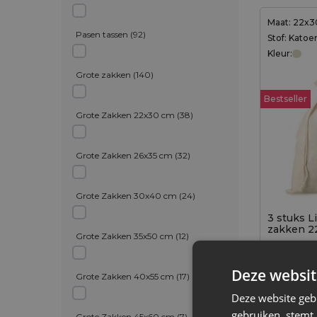
Maat: 22x
Pasen tassen
(
92
)
Stof: Katoe
Kleur:
Grote zakken
(
140
)
Bestseller
Grote Zakken 22x30 cm
(
38
)
Grote Zakken 26x35 cm
(
32
)
Grote Zakken 30x40 cm
(
24
)
3 stuks L
zakken 22
Grote Zakken 35x50 cm
(
12
)
natuurlijk
2,49
€
Deze websit
Grote Zakken 40x55 cm
(
17
)
0,83
€ / st.
Deze website geb
gebruiken, stemt
Grote Zakken 45x60 cm
(
7
)