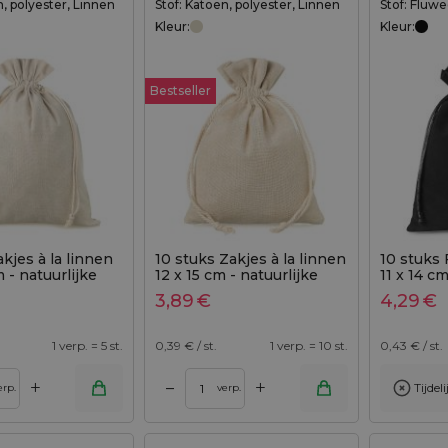
n, polyester, Linnen
Stof: Katoen, polyester, Linnen
Stof: Fluwe
Kleur:
Kleur:
Bestseller
akjes à la linnen
10 stuks Zakjes à la linnen
10 stuks 
 - natuurlijke
12 x 15 cm - natuurlijke
11 x 14 c
kleur
3,89
€
4,29
€
1 verp. = 5 st.
0,39
€ / st.
1 verp. = 10 st.
0,43
€ / st.
+
+
–
Tijdel
Toevoegen aan winkelwagen
erp.
verp.