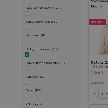
Stof: Katoe
Kleur:
Dank aan de gasten
(
375
)
Eerste communie
(
389
)
Bestseller
Halloween
(
113
)
Heilige communie
(
315
)
5 stuks Z
Huwelijken en bruiloften
(
635
)
18 x 24 cm
kleur
2,99
€
Kerstmis
(
252
)
0,60
€ / st.
Pasen
(
192
)
–
gen aan winkelwagen
Toevoegen aan winkelwagen
v
Valentijn
(
200
)