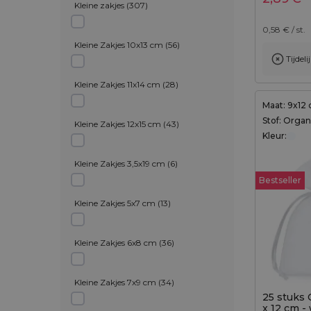
Kleine zakjes
(
307
)
0,58
€ / st.
Kleine Zakjes 10x13 cm
(
56
)
Tijdel
Toevoegen aan winkelwagen
Toevo
Kleine Zakjes 11x14 cm
(
28
)
Maat: 9x12
Stof: Orga
Kleine Zakjes 12x15 cm
(
43
)
Kleur:
Kleine Zakjes 3,5x19 cm
(
6
)
Bestseller
Kleine Zakjes 5x7 cm
(
13
)
Kleine Zakjes 6x8 cm
(
36
)
Kleine Zakjes 7x9 cm
(
34
)
25 stuks 
x 12 cm - 