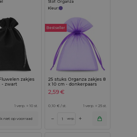
el
Stof: Organza
Kleur:
Bestseller
Fluwelen zakjes
25 stuks Organza zakjes 8
m - zwart
x 10 cm - donkerpaars
2,59
€
1 verp. = 10 st.
0,10
€ / st.
1 verp. = 25 st.
+
–
ijk niet op voorraad
verp.