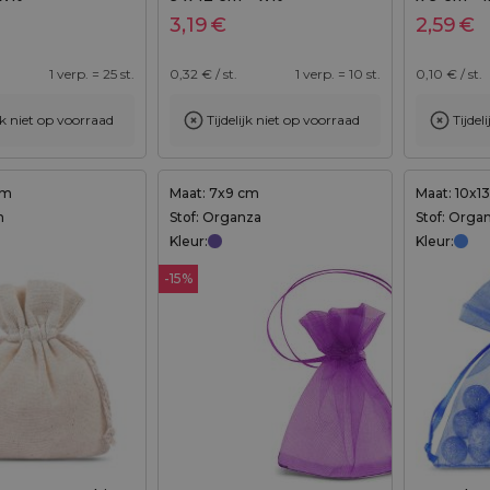
3,19
€
2,59
€
1 verp. = 25 st.
0,32
€ / st.
1 verp. = 10 st.
0,10
€ / st.
ijk niet op voorraad
Tijdelijk niet op voorraad
Tijdel
Toevoegen aan winkelwagen
cm
Maat: 7x9 cm
Maat: 10x1
n
Stof: Organza
Stof: Orga
Kleur:
Kleur:
-15%