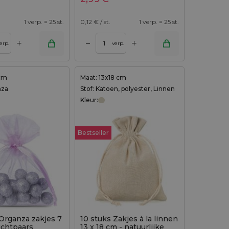
1 verp. = 25 st.
0,12
€ / st.
1 verp. = 25 st.
+
+
–
erp.
verp.
 cm
Maat: 13x18 cm
nza
Stof: Katoen, polyester, Linnen
Kleur:
Bestseller
 Organza zakjes 7
10 stuks Zakjes à la linnen
lichtpaars
13 x 18 cm - natuurlijke