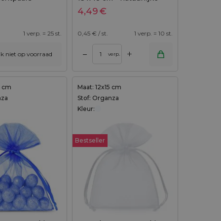
kleur
4,49
€
1 verp. = 25 st.
0,45
€ / st.
1 verp. = 10 st.
+
–
ijk niet op voorraad
verp.
3 cm
Maat: 12x15 cm
nza
Stof: Organza
Kleur:
Bestseller