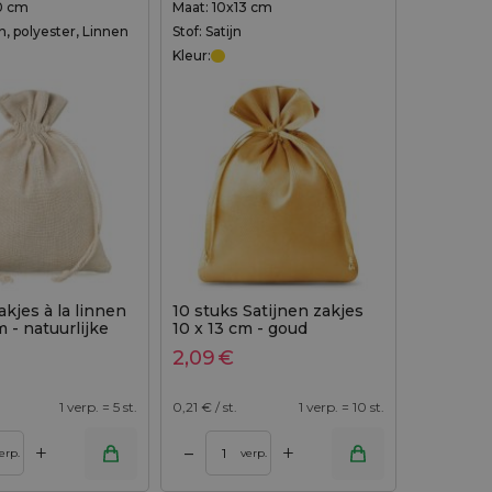
0 cm
Maat: 10x13 cm
n, polyester, Linnen
Stof: Satijn
Kleur:
akjes à la linnen
10 stuks Satijnen zakjes
m - natuurlijke
10 x 13 cm - goud
2,09
€
1 verp. = 5 st.
0,21
€ / st.
1 verp. = 10 st.
+
+
–
erp.
verp.