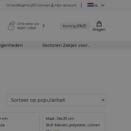
Onze Blog
FAQ
Contact
Mijn account
NL
Ontwerp uw
Korting:
0%
eigen zakje
Wagen
legenheden
Sectoren Zakjes voor...
0 cm
Maat: 26x35 cm
nza
Stof: Katoen, polyester, Linnen