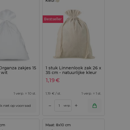
Kleur:
Bestseller
Organza zakjes 15
1 stuk Linnenlook zak 26 x
 wit
35 cm - natuurlijke kleur
1,19
€
1 verp. = 10 st.
1,19
€ / st.
1 verp. = 1 st.
+
–
ijk niet op voorraad
verp.
 cm
Maat: 8x10 cm