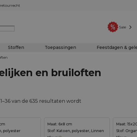
retourrecht
Sale
Stoffen
Toepassingen
Feestdagen & ge
often
lijken en bruiloften
 1–36 van de 635 resultaten wordt
 cm
Maat: 6x8 cm
Maat: 15x2
n, polyester
Stof: Katoen, polyester, Linnen
Stof: Orga