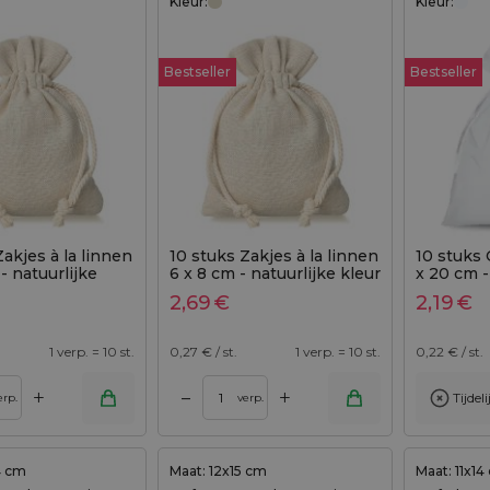
Kleur:
Kleur:
Bestseller
Bestseller
Zakjes à la linnen
10 stuks Zakjes à la linnen
10 stuks 
- natuurlijke
6 x 8 cm - natuurlijke kleur
x 20 cm -
met dubbele katoenen
2,69
€
2,19
€
koord
1 verp. = 10 st.
0,27
€ / st.
1 verp. = 10 st.
0,22
€ / st.
+
+
–
Tijdel
Toevoegen aan winkelwagen
erp.
verp.
4 cm
Maat: 12x15 cm
Maat: 11x14