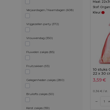
Maat: 22x
Stof: Orga
Verjaardagen / Naamdagen
(
608
)
Kleur:
Vrijgezellen party
(
372
)
Vrouwendag
(
350
)
Fluwelen zakjes
(
85
)
Fruitzakken
(
93
)
10 stuks
22 x 30 c
3,59
€
Gelegenheden zakjes
(
280
)
0,36
€ / st.
Bruilofts zakjes
(
50
)
–
gen aan winkelwagen
Toevoegen aan winkelwagen
Toevo
v
Kerst zakjes
(
159
)