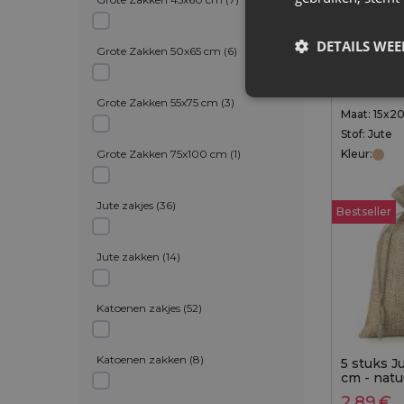
DETAILS WE
Grote Zakken 50x65 cm
(
6
)
–
gen aan winkelwagen
Toevo
v
Grote Zakken 55x75 cm
(
3
)
Maat: 15x2
Stof: Jute
Grote Zakken 75x100 cm
(
1
)
Kleur:
Jute zakjes
(
36
)
Bestseller
Jute zakken
(
14
)
Katoenen zakjes
(
52
)
Katoenen zakken
(
8
)
5 stuks J
cm - natu
2,89
€