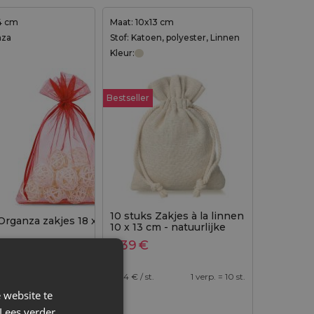
4 cm
Maat: 10x13 cm
nza
Stof: Katoen, polyester, Linnen
Kleur:
Bestseller
10 stuks Zakjes à la linnen
Organza zakjes 18 x 24 cm - rood
10 x 13 cm - natuurlijke
kleur
3,39
€
onkelijke
2,29
€
Huidige
2,69
€
s: 2,69€.
prijs is:
0,34
€ / st.
1 verp. = 10 st.
2,29€.
 website te
 in de afgelopen 30
Lees verder
 prijsverlaging:
2,29
€
.