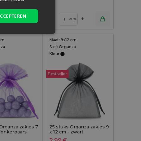
1 verp. = 10 st.
ACCEPTEREN
+
+
–
erp.
verp.
 cm
Maat: 9x12 cm
nza
Stof: Organza
Kleur:
Bestseller
 Organza zakjes 7
25 stuks Organza zakjes 9
 donkerpaars
x 12 cm - zwart
2,99
€