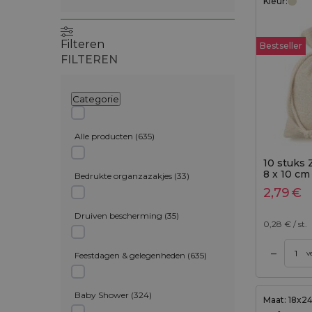
Kleur:
Filteren
Bestseller
FILTEREN
Categorie
Alle producten
(
635
)
10 stuks 
8 x 10 cm 
Bedrukte organzazakjes
(
33
)
kleur
2,79
€
Druiven bescherming
(
35
)
0,28
€ / st.
–
gen aan winkelwagen
Toevoegen aan winkelwagen
v
Feestdagen & gelegenheden
(
635
)
Baby Shower
(
324
)
Maat: 18x2