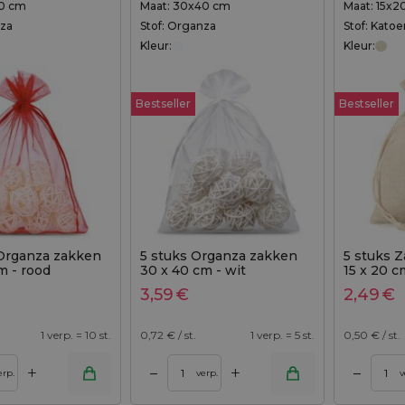
30 cm
Maat: 30x40 cm
Maat: 15x2
nza
Stof: Organza
Stof: Katoe
Kleur:
Kleur:
Bestseller
Bestseller
 Organza zakken
5 stuks Organza zakken
5 stuks Z
m - rood
30 x 40 cm - wit
15 x 20 c
kleur
3,59
€
2,49
€
1 verp. = 10 st.
0,72
€ / st.
1 verp. = 5 st.
0,50
€ / st.
+
+
–
–
egen aan winkelwagen
Toevoegen aan winkelwagen
erp.
verp.
v