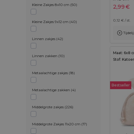
Kleine Zakjes 8x10 cm
(
50
)
2,99
€
0,12
€ / st.
Kleine Zakjes 9x12 cm
(
40
)
Tijdel
Linnen zakjes
(
42
)
Maat: 6x8 
Linnen zakken
(
10
)
Stof: Katoe
Metaalachtige zakjes
(
18
)
Bestseller
Metaalachtige zakken
(
4
)
Middelgrote zakjes
(
226
)
Middelgrote Zakjes 11x20 cm
(
17
)