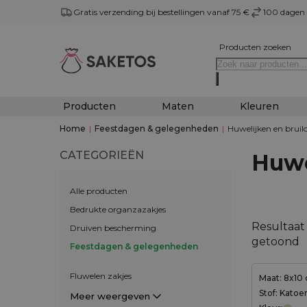
Gratis verzending bij bestellingen vanaf 75 €
100 dagen 
Producten zoeken
Producten
Maten
Kleuren
Home
|
Feestdagen & gelegenheden
|
Huwelijken en bruil
CATEGORIEËN
Huwe
Alle producten
Bedrukte organzazakjes
Resultaat
Druiven bescherming
getoond
Feestdagen & gelegenheden
Fluwelen zakjes
Maat: 8x10
Stof: Katoe
Meer weergeven