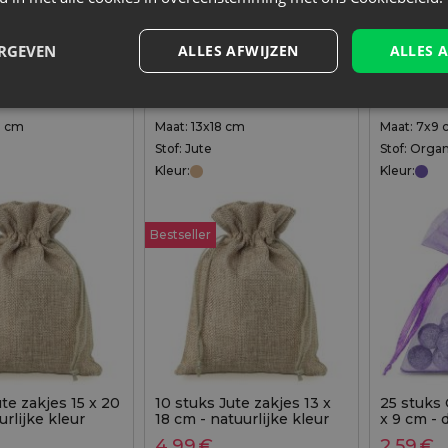
0,23
€ / st.
ERGEVEN
ALLES AFWIJZEN
ALLES 
+
–
egen aan winkelwagen
Toevoegen aan winkelwagen
erp.
v
0 cm
Maat: 13x18 cm
Maat: 7x9
Stof: Jute
Stof: Orga
Kleur:
Kleur:
Bestseller
ute zakjes 15 x 20
10 stuks Jute zakjes 13 x
25 stuks
urlijke kleur
18 cm - natuurlijke kleur
x 9 cm -
4,99
€
2,59
€