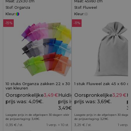
Maat: 22x30 cm
Maat: 45x60 cm
Stof: Organza
Stof: Fluweel
Kleur:
Kleur:
-15%
-11%
10 stuks Organza zakken 22 x 30 cm - mix
1 stuk Fluweel zak 45 x 60 cm
van kleuren
Oorspronkelijke
3,49
€
Huidige
Oorspronkelijke
3,29
€
H
4,09
€
prijs was: 4,09€.
prijs is:
prijs was: 3,69€.
pr
3,49€.
3
Laagste prijs in de afgelopen 30 dagen vóór
Laagste prijs in de afgelopen 30 dagen
de prijsverlaging:
3,49
€
.
de prijsverlaging:
3,29
€
.
0,35
€ / st.
1 verp. = 10 st.
3,29
€ / st.
1 verp. =