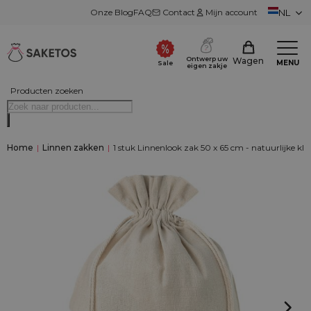
Onze Blog
FAQ
Contact
Mijn account
NL
Ontwerp uw
Wagen
MENU
Sale
eigen zakje
Producten zoeken
Home
|
Linnen zakken
|
1 stuk Linnenlook zak 50 x 65 cm - natuurlijke kle