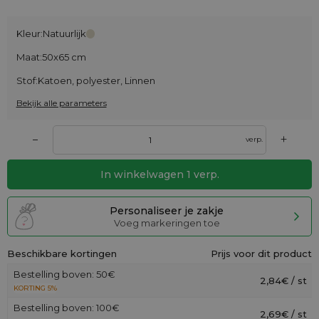
Kleur:
Natuurlijk
Maat:
50x65 cm
Stof:
Katoen, polyester, Linnen
Bekijk alle parameters
+
–
verp.
In winkelwagen
1
verp.
Personaliseer je zakje
Voeg markeringen toe
Beschikbare kortingen
Prijs voor dit product
Bestelling boven: 50€
2,84€ / st
KORTING 5%
Bestelling boven: 100€
2,69€ / st