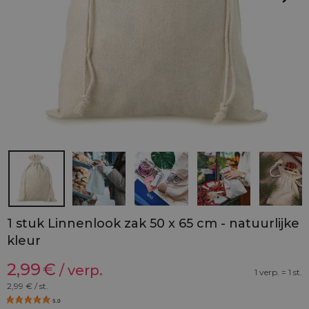
1 stuk Linnenlook zak 50 x 65 cm - natuurlijke
kleur
2,99
€
/ verp.
1 verp. = 1 st.
2,99
€ / st.
5.0