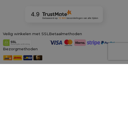
4.9
Gebaseerd op
12 905
beoordelingen
van alle tijden
Veilig winkelen met SSL
Betaalmethoden
Bezorgmethoden
Onze winkels in Europa
saketos.nl
Wij zijn de grootste online winkel voor materiële zakken, gespecialiseerd in
honderden kant-en-klare ontwerpen en maten.
Wij kunnen ook op
maat gemaakte bedrukking op zakken aanbieden. Daarnaast bieden wij
een royaal
100 dagen herroepingsrecht!