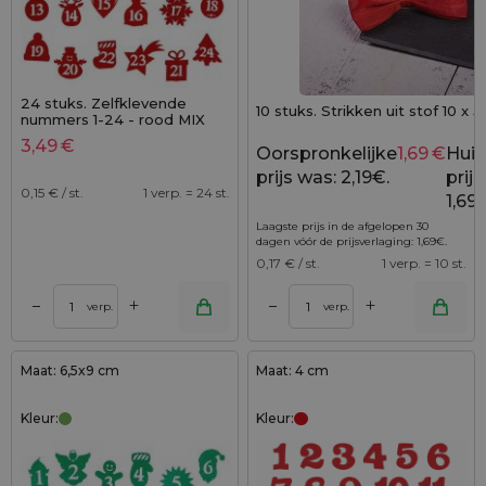
24 stuks. Zelfklevende
10 stuks. Strikken uit stof 10 x 
nummers 1-24 - rood MIX
3,49
€
Oorspronkelijke
1,69
€
Huid
prijs was: 2,19€.
prijs 
0,15
€ / st.
1 verp. = 24 st.
1,69
Laagste prijs in de afgelopen 30
dagen vóór de prijsverlaging:
1,69
€
.
0,17
€ / st.
1 verp. = 10 st.
+
+
–
–
verp.
verp.
Maat: 6,5x9 cm
Maat: 4 cm
Kleur:
Kleur: