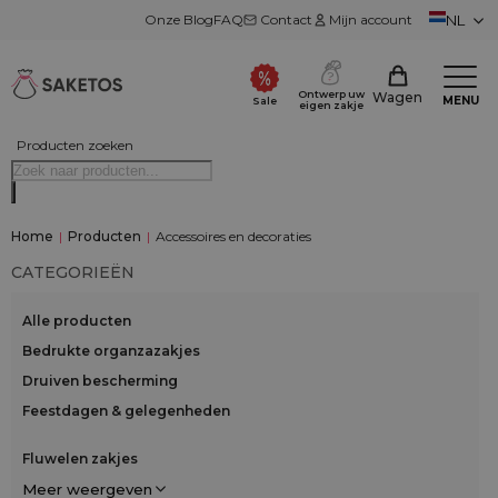
Onze Blog
FAQ
Contact
Mijn account
NL
Ontwerp uw
Wagen
MENU
Sale
eigen zakje
Producten zoeken
Home
|
Producten
|
Accessoires en decoraties
CATEGORIEËN
Alle producten
Bedrukte organzazakjes
Druiven bescherming
Feestdagen & gelegenheden
Fluwelen zakjes
Meer weergeven