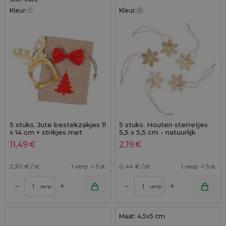
Kleur:
Kleur:
5 stuks. Jute bestekzakjes 11
5 stuks. Houten sterretjes
x 14 cm + strikjes met
5,5 x 5,5 cm - natuurlijk
veiligheidsspeld +
11,49
€
2,19
€
servetringen
2,30
€ / st.
1 verp. = 5 st.
0,44
€ / st.
1 verp. = 5 st.
+
+
–
–
verp.
verp.
Maat: 4,5x5 cm