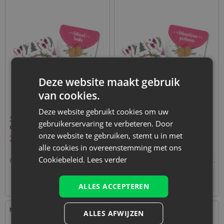
Deze website maakt gebruik
van cookies.
Deze website gebruikt cookies om uw
33 stuks Taakkaarten voor
33 stuks Taakkaarten voor
gebruikerservaring te verbeteren. Door
de adventskalender (EN)
de adventskalender (PL)
onze website te gebruiken, stemt u in met
2,89
€
2,89
€
alle cookies in overeenstemming met ons
Cookiebeleid.
Lees verder
0,09
€ / st.
1 verp. = 33 st.
0,09
€ / st.
1 verp. = 33 st.
+
+
–
–
verp.
verp.
ALLES ACCEPTEREN
Maat: 6,3x8,9 cm
ALLES AFWIJZEN