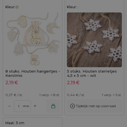
Kleur:
Kleur:
8 stuks. Houten hangertjes -
5 stuks. Houten sterretjes
Kerstmis
4,5 x 5 cm - wit
2,19
€
2,19
€
0,27
€ / st.
1 verp. = 8 st.
0,44
€ / st.
1 verp. = 5 st.
+
–
Tijdelijk niet op voorraad
verp.
Maat: 3 cm