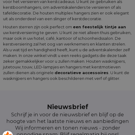
voor het versieren van kerstcadeaus. U kunt ze gebruiken als
kerstboomhangers, om adventskalenders te versieren of als
tafeldecoratie. De houten multiplex hangers zien er ook elegant
uit als onderdeel van een slinger of kerstdecoratie.
Houten sterren zijn ook perfect om
een feestelijk tintje aan
uw kerstversiering te geven. U kunt ze niet alleen thuis gebruiken,
maar ook in uw hotel, café, kantoor of schoonheidssalon. De
kerstversiering zal het oog van werknemers en klanten strelen.
Als u wat tijd en handigheid heeft, kunt u de adventskalender zelf
maken. In onze winkel vindt u een reeks gadgets die deze taak
zeker gemakkelijker voor u zullen maken. Houten wasknijpers,
jutetouw, touw, LED-lampjes en hangers met kerstmotieven
zullen dienen als originele
decoratieve accessoires
. U kunt de
wasknijpers en hangers ook beschilderen met verf of glitter.
Nieuwsbrief
Schrijf je in voor de nieuwsbrief en blijf op de
hoogte van het laatste nieuws en aanbiedingen
Wij informeren en tonen nieuws - zonder
onnodige spam. Blijf regelmatig bij ons!