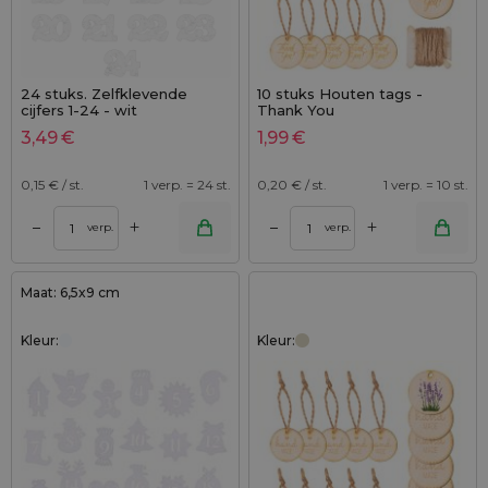
24 stuks. Zelfklevende
10 stuks Houten tags -
cijfers 1-24 - wit
Thank You
3,49
€
1,99
€
0,15
€ / st.
1 verp. = 24 st.
0,20
€ / st.
1 verp. = 10 st.
+
+
–
–
verp.
verp.
Maat: 6,5x9 cm
Kleur:
Kleur: