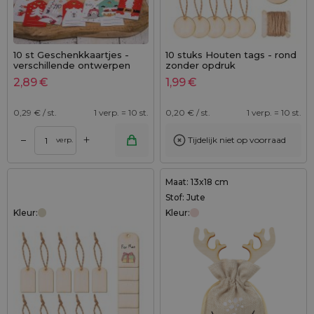
10 st Geschenkkaartjes -
10 stuks Houten tags - rond
verschillende ontwerpen
zonder opdruk
2,89
€
1,99
€
0,29
€ / st.
1 verp. = 10 st.
0,20
€ / st.
1 verp. = 10 st.
+
–
Tijdelijk niet op voorraad
verp.
Maat: 13x18 cm
Stof: Jute
Kleur:
Kleur: