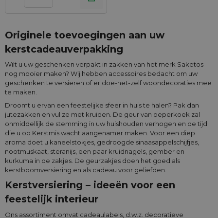
Originele toevoegingen aan uw
kerstcadeauverpakking
Wilt u uw geschenken verpakt in zakken van het merk Saketos
nog mooier maken? Wij hebben accessoires bedacht om uw
geschenken te versieren of er doe-het-zelf woondecoraties mee
te maken.
Droomt u ervan een feestelijke sfeer in huis te halen? Pak dan
jutezakken en vul ze met kruiden. De geur van peperkoek zal
onmiddellijk de stemming in uw huishouden verhogen en de tijd
die u op Kerstmis wacht aangenamer maken. Voor een diep
aroma doet u kaneelstokjes, gedroogde sinaasappelschijfjes,
nootmuskaat, steranijs, een paar kruidnagels, gember en
kurkuma in de zakjes. De geurzakjes doen het goed als
kerstboomversiering en als cadeau voor geliefden.
Kerstversiering – ideeën voor een
feestelijk interieur
Ons assortiment omvat cadeaulabels, d.w.z. decoratieve