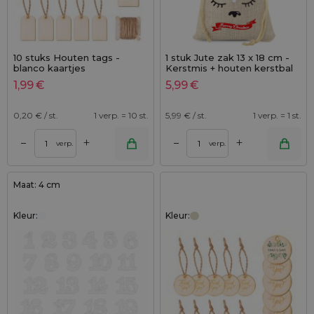
10 stuks Houten tags -
1 stuk Jute zak 13 x 18 cm -
blanco kaartjes
Kerstmis + houten kerstbal
met hoorns
1,99
€
5,99
€
0,20
€ / st.
1 verp. = 10 st.
5,99
€ / st.
1 verp. = 1 st.
+
+
–
–
verp.
verp.
Maat: 4 cm
Kleur:
Kleur: