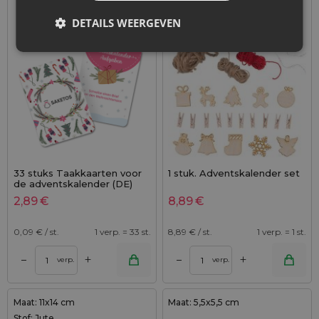
DETAILS WEERGEVEN
33 stuks Taakkaarten voor
1 stuk. Adventskalender set
de adventskalender (DE)
2,89
€
8,89
€
0,09
€ / st.
1 verp. = 33 st.
8,89
€ / st.
1 verp. = 1 st.
+
+
–
–
verp.
verp.
Maat: 11x14 cm
Maat: 5,5x5,5 cm
Stof: Jute