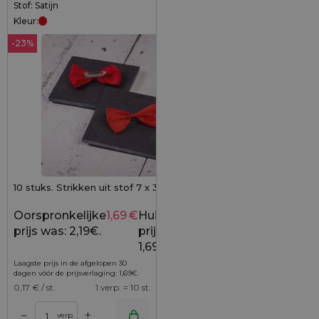
Stof: Satijn
Kleur:
-23%
10 stuks. Strikken uit stof 7 x 3 cm - rood
Oorspronkelijke
1,69
€
Huidige
2,19
€
prijs was: 2,19€.
prijs is:
1,69€.
Laagste prijs in de afgelopen 30
dagen vóór de prijsverlaging:
1,69
€
.
0,17
€ / st.
1 verp. = 10 st.
+
–
verp.