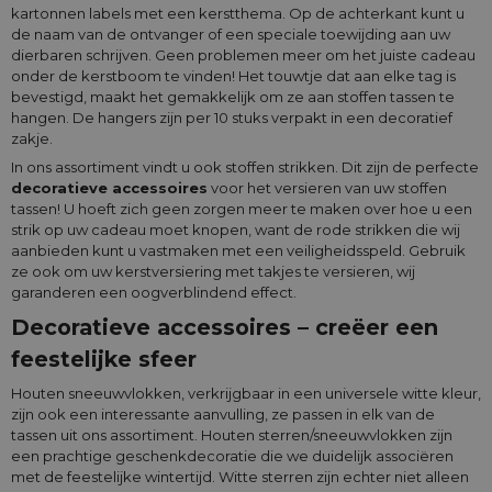
kartonnen labels met een kerstthema. Op de achterkant kunt u
de naam van de ontvanger of een speciale toewijding aan uw
dierbaren schrijven. Geen problemen meer om het juiste cadeau
onder de kerstboom te vinden! Het touwtje dat aan elke tag is
bevestigd, maakt het gemakkelijk om ze aan stoffen tassen te
hangen. De hangers zijn per 10 stuks verpakt in een decoratief
zakje.
In ons assortiment vindt u ook stoffen strikken. Dit zijn de perfecte
decoratieve accessoires
voor het versieren van uw stoffen
tassen! U hoeft zich geen zorgen meer te maken over hoe u een
strik op uw cadeau moet knopen, want de rode strikken die wij
aanbieden kunt u vastmaken met een veiligheidsspeld. Gebruik
ze ook om uw kerstversiering met takjes te versieren, wij
garanderen een oogverblindend effect.
Decoratieve accessoires – creëer een
feestelijke sfeer
Houten sneeuwvlokken, verkrijgbaar in een universele witte kleur,
zijn ook een interessante aanvulling, ze passen in elk van de
tassen uit ons assortiment. Houten sterren/sneeuwvlokken zijn
een prachtige geschenkdecoratie die we duidelijk associëren
met de feestelijke wintertijd. Witte sterren zijn echter niet alleen