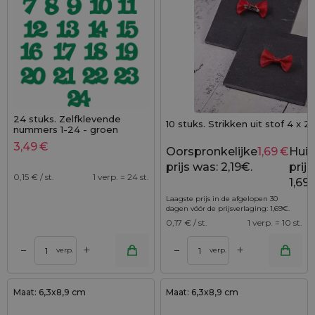
24 stuks. Zelfklevende
10 stuks. Strikken uit stof 4 x 
nummers 1-24 - groen
3,49
€
Oorspronkelijke
1,69
€
Huid
prijs was: 2,19€.
prijs 
0,15
€ / st.
1 verp. = 24 st.
1,69
Laagste prijs in de afgelopen 30
dagen vóór de prijsverlaging:
1,69
€
.
0,17
€ / st.
1 verp. = 10 st.
+
+
–
–
verp.
verp.
Maat: 6,3x8,9 cm
Maat: 6,3x8,9 cm