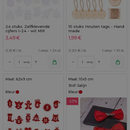
24 stuks. Zelfklevende
10 stuks Houten tags - Hand
cijfers 1-24 - wit MIX
made
3,49
€
1,99
€
0,15
€ / st.
1 verp. = 24 st.
0,20
€ / st.
1 verp. = 10 st.
+
+
–
–
verp.
verp.
Maat: 6,5x9 cm
Maat: 10x5 cm
Stof: Satijn
Kleur:
Kleur:
-23%