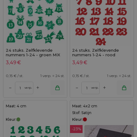
24 stuks. Zelfklevende
24 stuks. Zelfklevende
nummers 1-24 - groen MIX
nummers 1-24 - rood
3,49
€
3,49
€
0,15
€ / st.
1 verp. = 24 st.
0,15
€ / st.
1 verp. = 24 st.
+
+
–
–
verp.
verp.
Maat: 4 cm
Maat: 4x2 cm
Stof: Satijn
Kleur:
Kleur:
-23%