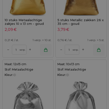
10 stuks Metaalachtige
5 stuks Metallic zakken 26 x
zakjes 10 x 13 cm - goud
35 cm - goud
metallic
2,09
€
3,79
€
0,21
€ / st.
1 verp. = 10 st.
0,76
€ / st.
1 verp. = 5 st.
+
+
–
–
verp.
verp.
Maat: 12x15 cm
Maat: 10x13 cm
Stof: Metaalachtige
Stof: Metaalachtige
Kleur:
Kleur: