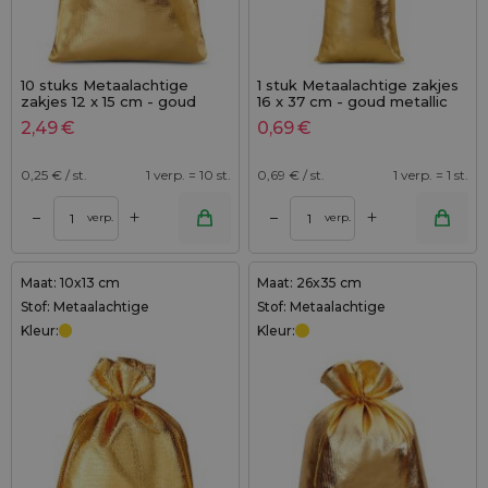
10 stuks Metaalachtige
1 stuk Metaalachtige zakjes
zakjes 12 x 15 cm - goud
16 x 37 cm - goud metallic
metallic
2,49
€
0,69
€
0,25
€ / st.
1 verp. = 10 st.
0,69
€ / st.
1 verp. = 1 st.
+
+
–
–
verp.
verp.
Maat: 10x13 cm
Maat: 26x35 cm
Stof: Metaalachtige
Stof: Metaalachtige
Kleur:
Kleur: