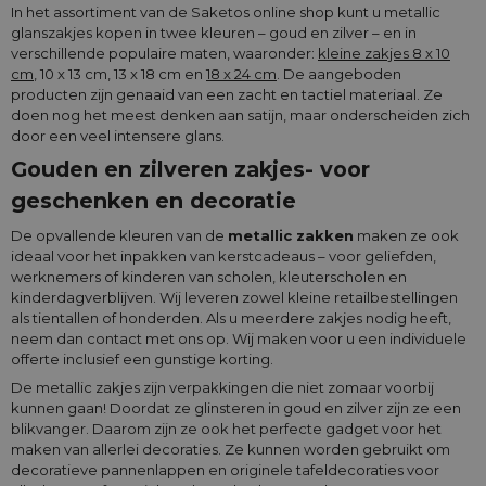
In het assortiment van de Saketos online shop kunt u metallic
glanszakjes kopen in twee kleuren – goud en zilver – en in
verschillende populaire maten, waaronder:
kleine zakjes 8 x 10
cm
, 10 x 13 cm, 13 x 18 cm en
18 x 24 cm
. De aangeboden
producten zijn genaaid van een zacht en tactiel materiaal. Ze
doen nog het meest denken aan satijn, maar onderscheiden zich
door een veel intensere glans.
Gouden en zilveren zakjes- voor
geschenken en decoratie
De opvallende kleuren van de
metallic zakken
maken ze ook
ideaal voor het inpakken van kerstcadeaus – voor geliefden,
werknemers of kinderen van scholen, kleuterscholen en
kinderdagverblijven. Wij leveren zowel kleine retailbestellingen
als tientallen of honderden. Als u meerdere zakjes nodig heeft,
neem dan contact met ons op. Wij maken voor u een individuele
offerte inclusief een gunstige korting.
De metallic zakjes zijn verpakkingen die niet zomaar voorbij
kunnen gaan! Doordat ze glinsteren in goud en zilver zijn ze een
blikvanger. Daarom zijn ze ook het perfecte gadget voor het
maken van allerlei decoraties. Ze kunnen worden gebruikt om
decoratieve pannenlappen en originele tafeldecoraties voor