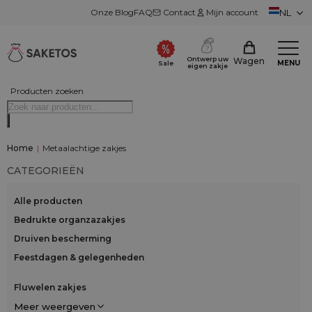
Onze Blog
FAQ
Contact
Mijn account
NL
Ontwerp uw
Wagen
MENU
Sale
eigen zakje
Producten zoeken
Home
|
Metaalachtige zakjes
CATEGORIEËN
Alle producten
Bedrukte organzazakjes
Druiven bescherming
Feestdagen & gelegenheden
Fluwelen zakjes
Meer weergeven