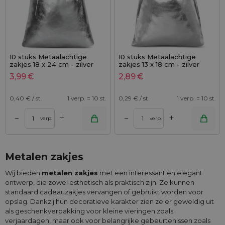
10 stuks Metaalachtige
10 stuks Metaalachtige
zakjes 18 x 24 cm - zilver
zakjes 13 x 18 cm - zilver
metallic
metallic
3,99
€
2,89
€
0,40
€ / st.
1 verp. = 10 st.
0,29
€ / st.
1 verp. = 10 st.
+
+
–
–
verp.
verp.
Metalen zakjes
Wij bieden
metalen zakjes
met een interessant en elegant
ontwerp, die zowel esthetisch als praktisch zijn. Ze kunnen
standaard cadeauzakjes vervangen of gebruikt worden voor
opslag. Dankzij hun decoratieve karakter zien ze er geweldig uit
als geschenkverpakking voor kleine vieringen zoals
verjaardagen, maar ook voor belangrijke gebeurtenissen zoals