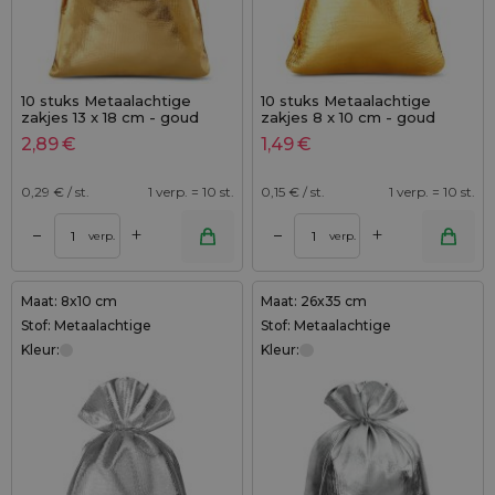
10 stuks Metaalachtige
10 stuks Metaalachtige
zakjes 13 x 18 cm - goud
zakjes 8 x 10 cm - goud
metallic
metallic
2,89
€
1,49
€
0,29
€ / st.
1 verp. = 10 st.
0,15
€ / st.
1 verp. = 10 st.
+
+
–
–
verp.
verp.
Maat: 8x10 cm
Maat: 26x35 cm
Stof: Metaalachtige
Stof: Metaalachtige
Kleur:
Kleur: