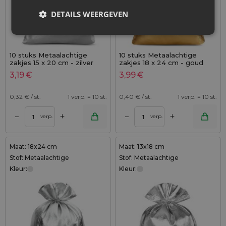
DETAILS WEERGEVEN
10 stuks Metaalachtige
10 stuks Metaalachtige
zakjes 15 x 20 cm - zilver
zakjes 18 x 24 cm - goud
metallic
metallic
3,19
€
3,99
€
0,32
€ / st.
1 verp. = 10 st.
0,40
€ / st.
1 verp. = 10 st.
+
+
–
–
verp.
verp.
Maat: 18x24 cm
Maat: 13x18 cm
Stof: Metaalachtige
Stof: Metaalachtige
Kleur:
Kleur: