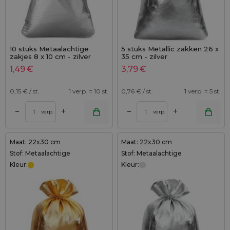
10 stuks Metaalachtige
5 stuks Metallic zakken 26 x
zakjes 8 x 10 cm - zilver
35 cm - zilver
metallic
1,49
€
3,79
€
0,15
€ / st.
1 verp. = 10 st.
0,76
€ / st.
1 verp. = 5 st.
+
+
–
–
verp.
verp.
Maat: 22x30 cm
Maat: 22x30 cm
Stof: Metaalachtige
Stof: Metaalachtige
Kleur:
Kleur: