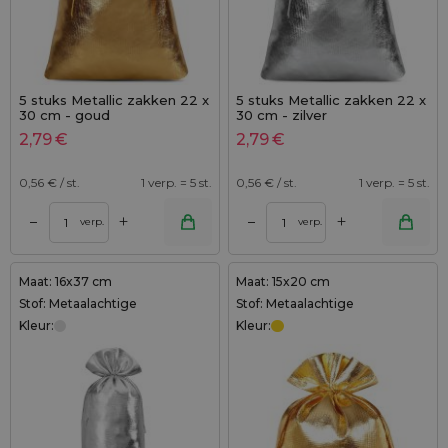
5 stuks Metallic zakken 22 x
5 stuks Metallic zakken 22 x
30 cm - goud
30 cm - zilver
2,79
€
2,79
€
0,56
€ / st.
1 verp. = 5 st.
0,56
€ / st.
1 verp. = 5 st.
+
+
–
–
verp.
verp.
Maat: 16x37 cm
Maat: 15x20 cm
Stof: Metaalachtige
Stof: Metaalachtige
Kleur:
Kleur: