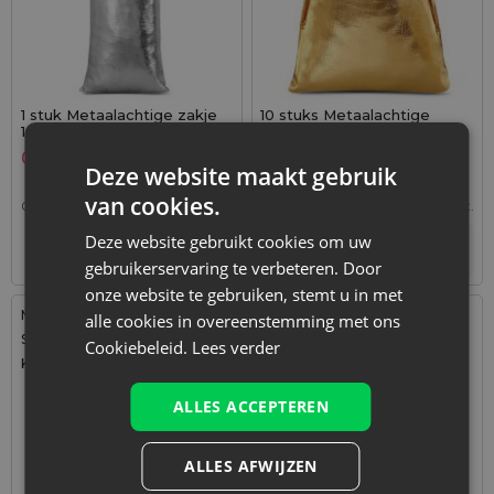
1 stuk Metaalachtige zakje
10 stuks Metaalachtige
16 x 37 cm - zilver metallic
zakjes 15 x 20 cm - goud
metallic
0,69
€
3,19
€
Deze website maakt gebruik
van cookies.
0,69
€ / st.
1 verp. = 1 st.
0,32
€ / st.
1 verp. = 10 st.
Deze website gebruikt cookies om uw
+
+
–
–
verp.
verp.
gebruikerservaring te verbeteren. Door
onze website te gebruiken, stemt u in met
Maat: 15x20 cm
Maat: 18x24 cm
alle cookies in overeenstemming met ons
Stof: Metaalachtige
Stof: Metaalachtige
Cookiebeleid.
Lees verder
Kleur:
Kleur:
ALLES ACCEPTEREN
ALLES AFWIJZEN