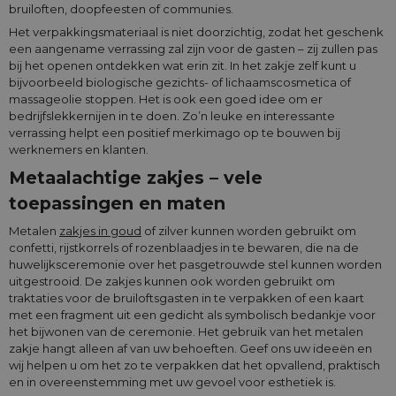
bruiloften, doopfeesten of communies.
Het verpakkingsmateriaal is niet doorzichtig, zodat het geschenk
een aangename verrassing zal zijn voor de gasten – zij zullen pas
bij het openen ontdekken wat erin zit. In het zakje zelf kunt u
bijvoorbeeld biologische gezichts- of lichaamscosmetica of
massageolie stoppen. Het is ook een goed idee om er
bedrijfslekkernijen in te doen. Zo’n leuke en interessante
verrassing helpt een positief merkimago op te bouwen bij
werknemers en klanten.
Metaalachtige zakjes – vele
toepassingen en maten
Metalen
zakjes in goud
of zilver kunnen worden gebruikt om
confetti, rijstkorrels of rozenblaadjes in te bewaren, die na de
huwelijksceremonie over het pasgetrouwde stel kunnen worden
uitgestrooid. De zakjes kunnen ook worden gebruikt om
traktaties voor de bruiloftsgasten in te verpakken of een kaart
met een fragment uit een gedicht als symbolisch bedankje voor
het bijwonen van de ceremonie. Het gebruik van het metalen
zakje hangt alleen af van uw behoeften. Geef ons uw ideeën en
wij helpen u om het zo te verpakken dat het opvallend, praktisch
en in overeenstemming met uw gevoel voor esthetiek is.