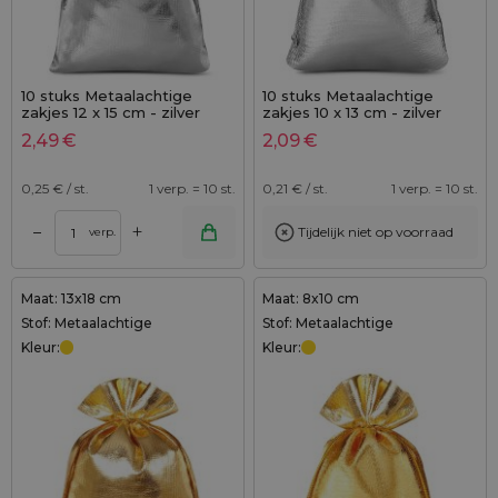
10 stuks Metaalachtige
10 stuks Metaalachtige
zakjes 12 x 15 cm - zilver
zakjes 10 x 13 cm - zilver
metallic
metallic
2,49
€
2,09
€
0,25
€ / st.
1 verp. = 10 st.
0,21
€ / st.
1 verp. = 10 st.
+
–
Tijdelijk niet op voorraad
verp.
Maat: 13x18 cm
Maat: 8x10 cm
Stof: Metaalachtige
Stof: Metaalachtige
Kleur:
Kleur: