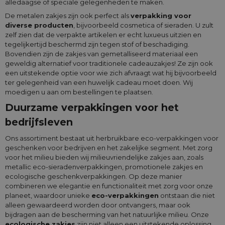
alledaagse of speciale gelegenheden te maken.
De metalen zakjes zijn ook perfect als
verpakking voor
diverse producten
, bijvoorbeeld cosmetica of sieraden. U zult
zelf zien dat de verpakte artikelen er echt luxueus uitzien en
tegelijkertijd beschermd zijn tegen stof of beschadiging.
Bovendien zijn de zakjes van gemetalliseerd materiaal een
geweldig alternatief voor traditionele cadeauzakjes! Ze zijn ook
een uitstekende optie voor wie zich afvraagt wat hij bijvoorbeeld
ter gelegenheid van een huwelijk cadeau moet doen. Wij
moedigen u aan om bestellingen te plaatsen.
Duurzame verpakkingen voor het
bedrijfsleven
Ons assortiment bestaat uit herbruikbare eco-verpakkingen voor
geschenken voor bedrijven en het zakelijke segment. Met zorg
voor het milieu bieden wij milieuvriendelijke zakjes aan, zoals
metallic eco-sieradenverpakkingen, promotionele zakjes en
ecologische geschenkverpakkingen. Op deze manier
combineren we elegantie en functionaliteit met zorg voor onze
planeet, waardoor unieke
eco-verpakkingen
ontstaan die niet
alleen gewaardeerd worden door ontvangers, maar ook
bijdragen aan de bescherming van het natuurlijke milieu. Onze
ecologische zakjes
zijn niet alleen een uitstekende oplossing