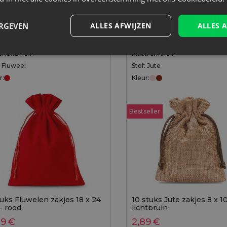
ERGEVEN
ALLES AFWIJZEN
ALLES 
: 18x24 cm
Maat: 8x10 cm
: Fluweel
Stof: Jute
r:
Kleur:
Bestseller
tuks Fluwelen zakjes 18 x 24
10 stuks Jute zakjes 8 x 1
- rood
lichtbruin
29
€
2,89
€