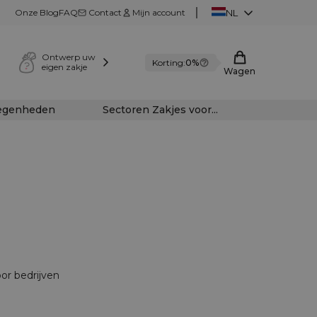
Onze Blog
FAQ
Contact
Mijn account
NL
Ontwerp uw
Korting:
0%
eigen zakje
Wagen
legenheden
Sectoren Zakjes voor...