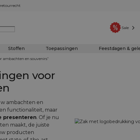
retourrecht
Sale
Stoffen
Toepassingen
Feestdagen & ge
r ambachten en souvenirs”
ingen voor
en
ouw ambachten en
 functionaliteit, maar
e presenteren
. Of je nu
ten maakt, de juiste
ouw producten
et state-of-the-art