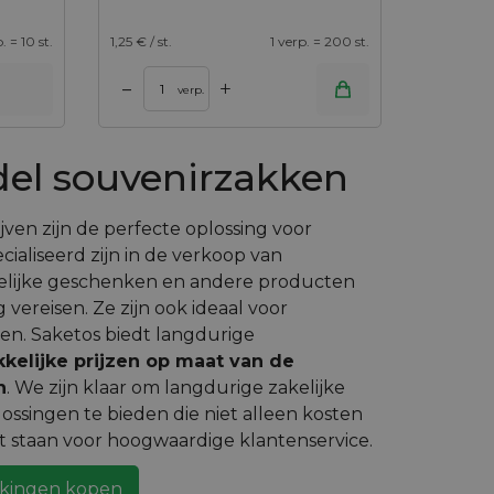
. = 10 st.
1,25
€ / st.
1 verp. = 200 st.
+
–
verp.
el souvenirzakken
jven zijn de perfecte oplossing voor
aliseerd zijn in de verkoop van
akelijke geschenken en andere producten
 vereisen. Ze zijn ook ideaal voor
en. Saketos biedt langdurige
kkelijke prijzen op maat van de
n
. We zijn klaar om langdurige zakelijke
lossingen te bieden die niet alleen kosten
t staan voor hoogwaardige klantenservice.
akkingen kopen