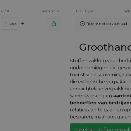
€ / st.
1 verp. = 5 st.
0,29
€ / st.
1 verp
+
Tijdelijk niet op voorraad
Toevoegen aan winkelwagen
verp.
Groothand
Stoffen zakken voor bedri
ondernemingen die gespeci
toeristische souvenirs, z
die esthetische verpakking
ambachtelijke verpakking
samenwerking en
aantre
behoeften van bedrijve
relaties aan te gaan en op
besparen, maar ook garan
Zakelijke stoffen verp