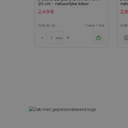
20 cm - natuurlijke kleur
nat
2,49
€
2,
0,50
€ / st.
1 verp. = 5 st.
0,58
+
–
verp.