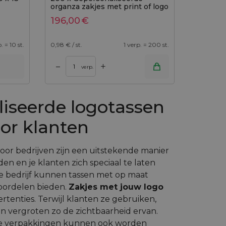
organza zakjes met print of logo
196,00
€
. = 10 st.
0,98
€ / st.
1 verp. = 200 st.
+
–
verp.
iseerde logotassen
or klanten
oor bedrijven zijn een uitstekende manier
en en je klanten zich speciaal te laten
e bedrijf kunnen tassen met op maat
voordelen bieden.
Zakjes met jouw logo
rtenties. Terwijl klanten ze gebruiken,
 vergroten zo de zichtbaarheid ervan.
ke verpakkingen kunnen ook worden