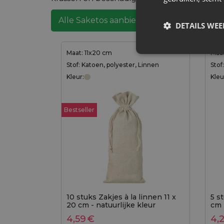
Alle Saketos aanbiedingen bekijken
DETAILS WE
Maat: 11x20 cm
Maat
Stof: Katoen, polyester, Linnen
Stof
Kleur:
Kleu
Bestseller
10 stuks Zakjes à la linnen 11 x
5 s
20 cm - natuurlijke kleur
cm 
4,59
€
4,