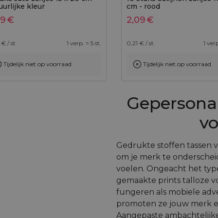
uurlijke kleur
cm - rood
89
€
2,09
€
€ / st.
1 verp. = 5 st.
0,21
€ / st.
1 verp
Tijdelijk niet op voorraad
Tijdelijk niet op voorraad
Toevoegen aan winkelwagen
Gepersonal
vo
Gedrukte stoffen tassen v
om je merk te onderscheid
voelen. Ongeacht het typ
gemaakte prints talloze 
fungeren als mobiele adve
promoten ze jouw merk en
Aangepaste ambachtelij