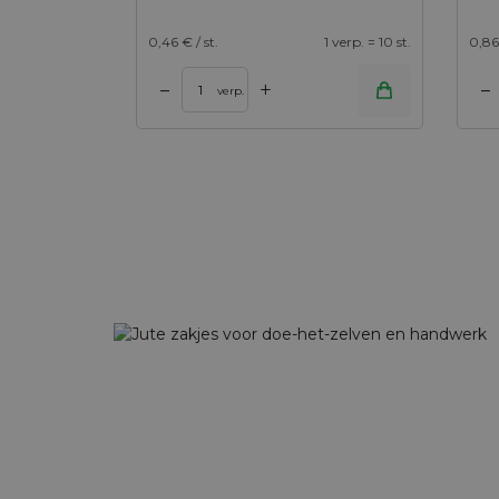
0,46
€ / st.
1 verp. = 10 st.
0,86
+
–
–
Toevoegen aan winkelwagen
verp.