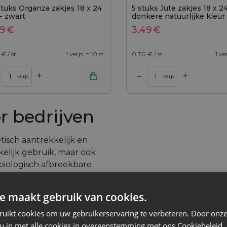
stuks Organza zakjes 18 x 24
5 stuks Jute zakjes 18 x 2
- zwart
donkere natuurlijke kleur
69
€
3,49
€
€ / st.
1 verp. = 10 st.
0,70
€ / st.
1 ve
+
+
–
nkelwagen
Toevoegen aan winkelwagen
verp.
verp.
r bedrijven
tisch aantrekkelijk en
elijk gebruik, maar ook
biologisch afbreekbare
jking met traditionele
iterlijk trekt de
e maakt gebruik van cookies.
legantie van de
ruikt cookies om uw gebruikerservaring te verbeteren. Door onze
f bescherming tegen
 u in met alle cookies in overeenstemming met ons Cookiebeleid.