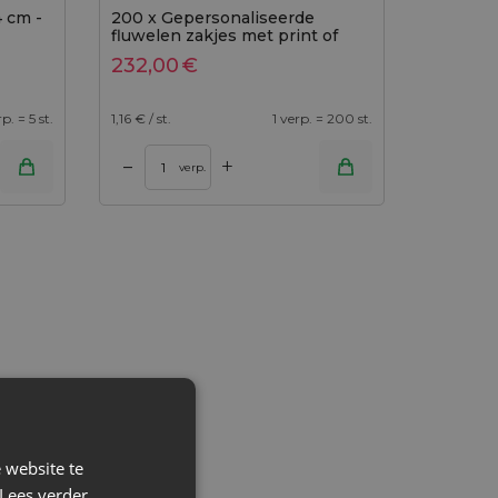
4 cm -
200 x Gepersonaliseerde
fluwelen zakjes met print of
logo
232,00
€
rp. = 5 st.
1,16
€ / st.
1 verp. = 200 st.
+
–
verp.
 website te
Lees verder