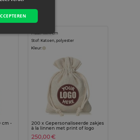
ACCEPTEREN
Maat: 11x14 cm
Stof: Katoen, polyester
Kleur:
0 cm -
200 x Gepersonaliseerde zakjes
à la linnen met print of logo
250,00
€