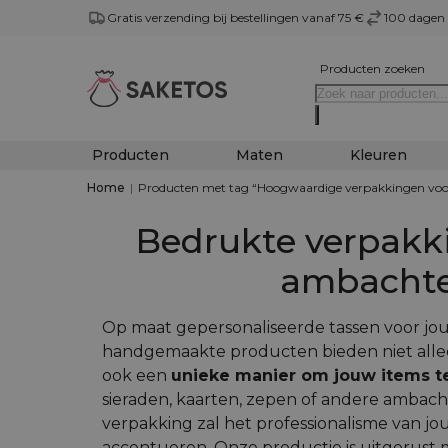
Gratis verzending bij bestellingen vanaf 75 €
100 dagen 
Producten zoeken
Producten
Maten
Kleuren
Home
|
Producten met tag “Hoogwaardige verpakkingen voo
Bedrukte verpakk
ambacht
Op maat gepersonaliseerde tassen voor j
handgemaakte producten bieden niet alleen
ook een
unieke manier om jouw items t
sieraden, kaarten, zepen of andere ambach
verpakking zal het professionalisme van j
accentueren. Onze productie is uitgerust m