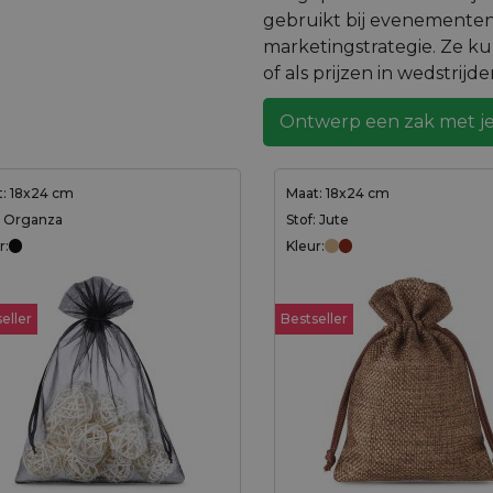
gebruikt bij evenementen
marketingstrategie. Ze k
of als prijzen in wedstrijde
Ontwerp een zak met je
: 18x24 cm
Maat: 18x24 cm
: Organza
Stof: Jute
r:
Kleur:
eller
Bestseller