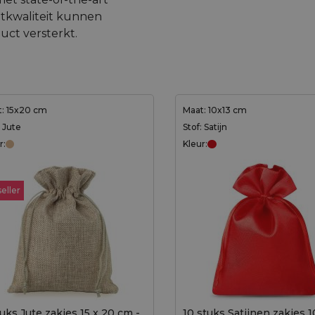
ntkwaliteit kunnen
uct versterkt.
: 15x20 cm
Maat: 10x13 cm
: Jute
Stof: Satijn
r:
Kleur:
eller
tuks Jute zakjes 15 x 20 cm -
10 stuks Satijnen zakjes 1