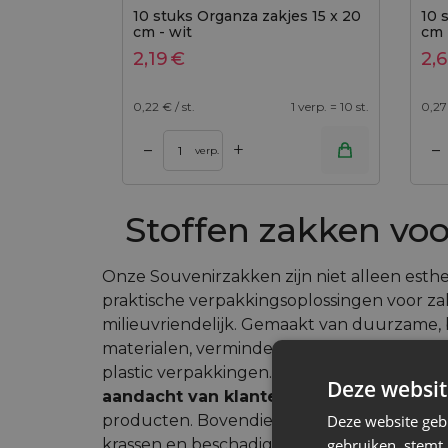
10 stuks Organza zakjes 15 x 20
10 
cm - wit
cm 
2,19
€
2,
0,22
€ / st.
1 verp. = 10 st.
0,27
+
–
–
Toevoegen aan winkelwagen
Toevoegen aan wi
verp.
Stoffen zakken voo
Onze Souvenirzakken zijn niet alleen esthe
praktische verpakkingsoplossingen voor zak
milieuvriendelijk. Gemaakt van duurzame, 
materialen, verminderen ze afval in vergeli
plastic verpakkingen. Hun
aantrekkelijke u
Deze websit
aandacht van klanten en benadrukt
de e
Deze website geb
producten. Bovendien biedt de zachte sto
gebruiken, stemt
krassen en beschadigingen.