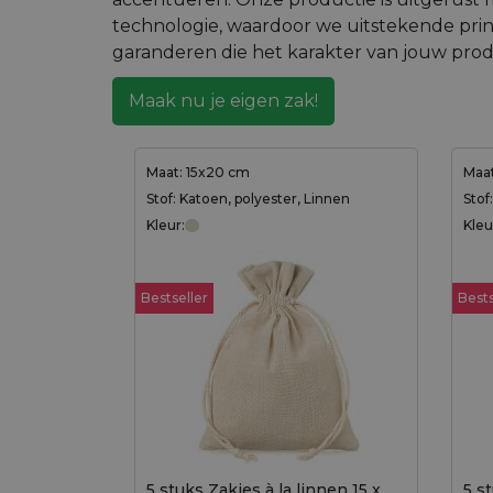
technologie, waardoor we uitstekende pri
garanderen die het karakter van jouw prod
Maak nu je eigen zak!
Maat: 15x20 cm
Maat
Stof: Katoen, polyester, Linnen
Stof
Kleur:
Kleu
Bestseller
Bests
5 stuks Zakjes à la linnen 15 x
5 s