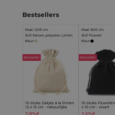
Bestsellers
Maat: 12x15 cm
Maat: 8x10 cm
Stof: Katoen, polyester, Linnen
Stof: Fluweel
Kleur:
Kleur:
Bestseller
Bestseller
10 stuks Zakjes à la linnen
10 stuks Fluwelen
12 x 15 cm - natuurlijke
x 10 cm - zwart
kleur
3,89
€
2,69
€