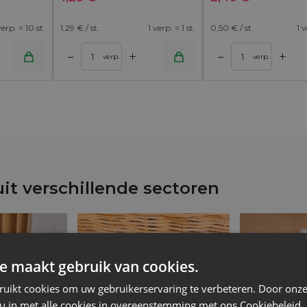
verp. = 10 st.
1,29
€ / st.
1 verp. = 1 st.
0,50
€ / st.
1 v
+
+
–
–
inkelwagen
Toevoegen aan winkelwagen
verp.
verp.
t verschillende sectoren
e maakt gebruik van cookies.
ruikt cookies om uw gebruikerservaring te verbeteren. Door onze
 u in met alle cookies in overeenstemming met ons Cookiebeleid.