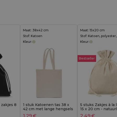
Maat: 38x42 cm
Maat: 15x20 cm
Stof: Katoen
Stof: Katoen, polyester
Kleur:
Kleur:
Bestseller
 zakjes 8
1 stuk Katoenen tas 38 x
5 stuks Zakjes à la 
42 cm met lange hengsels
15 x 20 cm - natuurl
- natuurlijke kleur
kleur
1,29
€
2,49
€