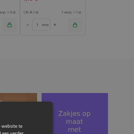
erp. = 5 st.
1,19
€ / st.
1 verp. = 1 st.
+
–
verp.
 website te
Lees verder