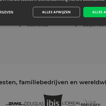
ERGEVEN
ALLES AFWIJZEN
ALLES 
Cosmetica
Zakjes voor
iesten, familiebedrijven en wereld