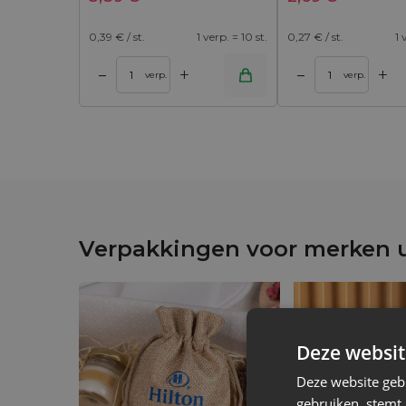
0,39
€ / st.
1 verp. = 10 st.
0,27
€ / st.
1 
+
+
–
–
 winkelwagen
Toevoegen aan winkelwagen
Toevoegen aan w
verp.
verp.
Verpakkingen voor merken ui
Deze websit
Deze website geb
gebruiken, stemt