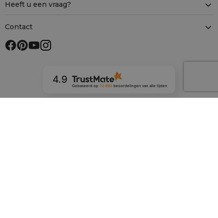
Heeft u een vraag?
Contact
4.9
Gebaseerd op
12 892
beoordelingen
van alle tijden
Veilig winkelen met SSL
Betaalmethoden
Bezorgmethoden
Onze winkels in Europa
saketos.nl