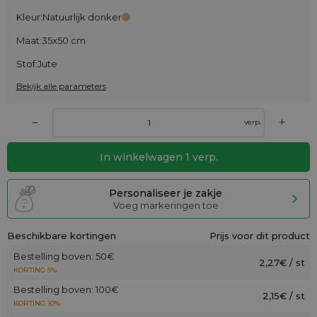
Kleur:
Natuurlijk donker
Maat:
35x50 cm
Stof:
Jute
Bekijk alle parameters
+
–
verp.
In winkelwagen
1
verp.
Personaliseer je zakje
Voeg markeringen toe
Beschikbare kortingen
Prijs voor dit product
Bestelling boven: 50€
2,27€ / st
KORTING 5%
Bestelling boven: 100€
2,15€ / st
KORTING 10%