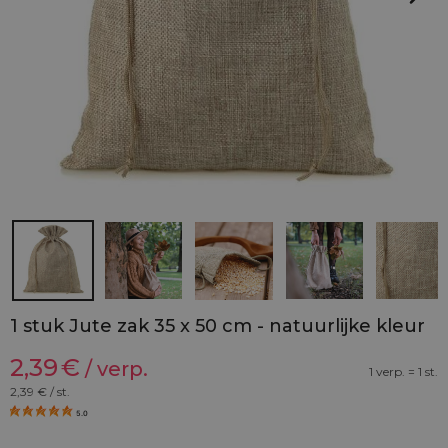
1 stuk Jute zak 35 x 50 cm - natuurlijke kleur
2,39
€
/ verp.
1 verp. = 1 st.
2,39
€ / st.
5.0