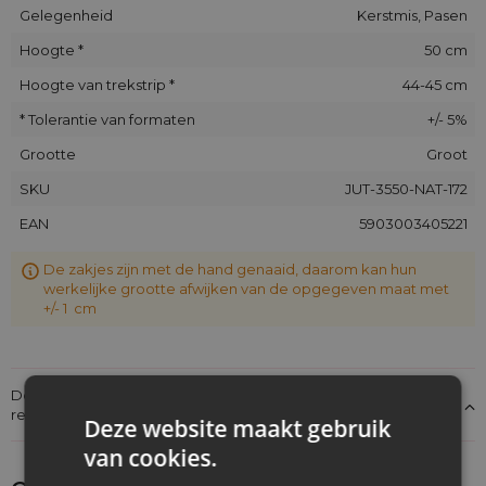
Gelegenheid
Kerstmis, Pasen
Hoogte *
50 cm
Hoogte van trekstrip *
44-45 cm
* Tolerantie van formaten
+/- 5%
Grootte
Groot
SKU
JUT-3550-NAT-172
EAN
5903003405221
De zakjes zijn met de hand genaaid, daarom kan hun
werkelijke grootte afwijken van de opgegeven maat met
+/- 1 cm
Details over de conformiteit van het product met de
regelgeving: Productverantwoordelijkheid
Deze website maakt gebruik
van cookies.