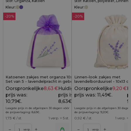
Stof: Organza, Katoen
Stof: Katoen, polyester, Linnen
Kleur:
Kleur:
-20%
-20%
Katoenen zakjes met organza 10x13 cm -
Linnen-look zakjes met
Set van 5 - lavendelpracht in geborduurde
lavendelborduursel - 10x13 cm
elegantie
natuurlijke charme met een 
Oorspronkelijke
8,63
€
Huidige
Oorspronkelijke
9,20
€
H
10,79
€
prijs was:
prijs is:
prijs was: 11,49€.
pr
10,79€.
8,63€.
9
Laagste prijs in de afgelopen 30 dagen vóór
Laagste prijs in de afgelopen 30 dagen
de prijsverlaging:
8,63
€
.
de prijsverlaging:
9,20
€
.
1,73
€ / st.
1 verp. = 5 st.
0,92
€ / st.
1 verp. = 1
+
+
–
–
lwagen
Toevoegen aan winkelwagen
Toevoegen aan wi
verp.
verp.