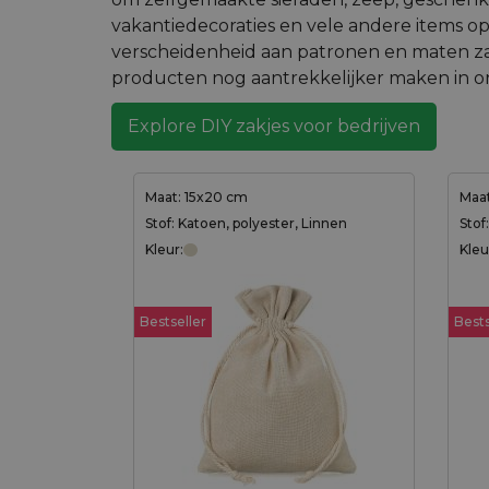
vakantiedecoraties en vele andere items o
verscheidenheid aan patronen en maten za
producten nog aantrekkelijker maken in on
Explore DIY zakjes voor bedrijven
Maat: 15x20 cm
Maat
Stof: Katoen, polyester, Linnen
Stof
Kleur:
Kleu
Bestseller
Bests