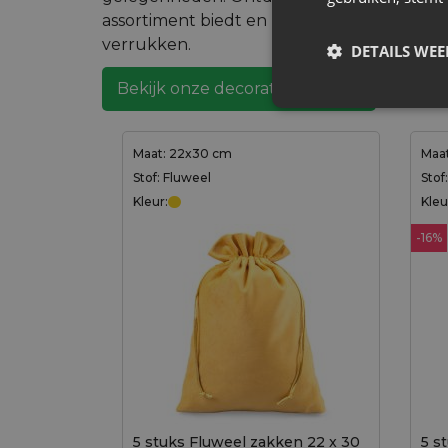
assortiment biedt en maak unieke ornamen
verrukken.
DETAILS WE
Bekijk onze decoratieve zakjes
Maat: 22x30 cm
Maat
Stof: Fluweel
Stof
Kleur:
Kleu
-16%
5 stuks Fluweel zakken 22 x 30
5 s