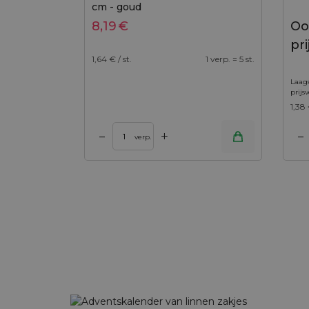
cm - goud
8,19
€
Oo
pri
1,64
€ / st.
1 verp. = 5 st.
Laags
prijs
1,38
+
–
–
Toevoegen aan winkelwagen
Toevoegen aan wi
verp.