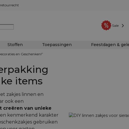
retourrecht
Sale
Stoffen
Toepassingen
Feestdagen & ge
ecoraties en Geschenken!”
erpakking
jke items
t zakjes linnen en
aar ook een
t creëren van unieke
 een kenmerkend karakter
geschenkzakjes gebruiken
en voor gasten,