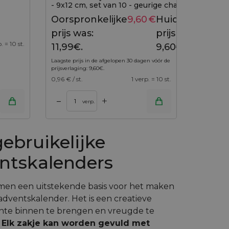
- 9x12 cm, set van 10 - geurige charme in een
natuurlijk jasje
Oorspronkelijke
9,60
€
Huidige
11,99
€
prijs was:
prijs is:
. = 10 st.
11,99€.
9,60€.
Laagste prijs in de afgelopen 30 dagen vóór de
prijsverlaging:
9,60
€
.
0,96
€ / st.
1 verp. = 10 st.
+
–
verp.
ebruikelijke
ntskalenders
men een uitstekende basis voor het maken
adventskalender. Het is een creatieve
hte binnen te brengen en vreugde te
.
Elk zakje kan worden gevuld met