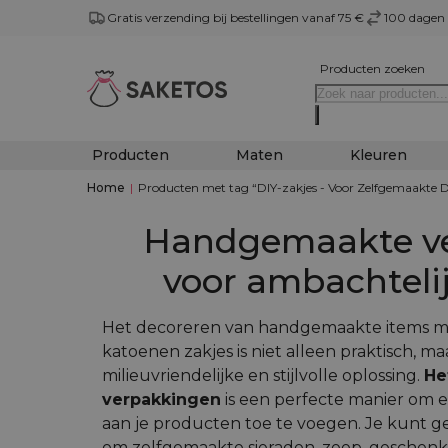
Gratis verzending bij bestellingen vanaf 75 €
100 dagen 
Producten zoeken
Producten
Maten
Kleuren
Home
|
Producten met tag “DIY-zakjes - Voor Zelfgemaakte D
Handgemaakte v
voor ambachteli
Het decoreren van handgemaakte items me
katoenen zakjes is niet alleen praktisch, m
milieuvriendelijke en stijlvolle oplossing.
He
verpakkingen
is een perfecte manier om
aan je producten toe te voegen. Je kunt 
om zelfgemaakte sieraden, zeep, geschenk