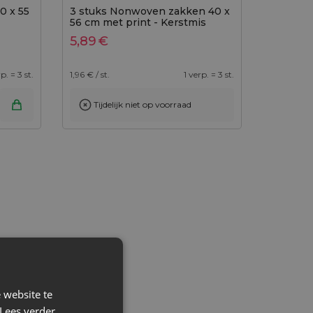
0 x 55
3 stuks Nonwoven zakken 40 x
56 cm met print - Kerstmis
5,89
€
p. = 3 st.
1,96
€ / st.
1 verp. = 3 st.
Tijdelijk niet op voorraad
 website te
Lees verder