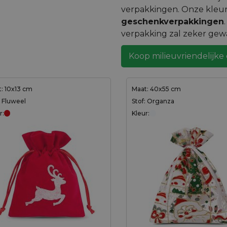
verpakkingen. Onze kleurr
geschenkverpakkingen
verpakking zal zeker ge
Koop milieuvriendelijk
: 10x13 cm
Maat: 40x55 cm
: Fluweel
Stof: Organza
r:
Kleur: