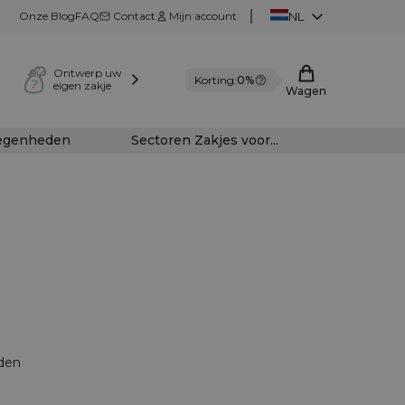
Onze Blog
FAQ
Contact
Mijn account
NL
Ontwerp uw
Korting:
0%
eigen zakje
Wagen
legenheden
Sectoren Zakjes voor...