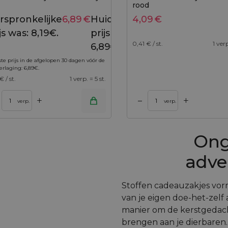
rood
rspronkelijke
6,89
€
Huidige
4,09
€
8,19
€
js was: 8,19€.
prijs is:
0,41
€ / st.
1 verp
6,89€.
te prijs in de afgelopen 30 dagen vóór de
verlaging:
6,89
€
.
€ / st.
1 verp. = 5 st.
+
+
–
nkelwagen
Toevoegen aan winkelwagen
verp.
verp.
Ong
adve
Stoffen cadeauzakjes vor
van je eigen doe-het-zelf 
manier om de kerstgedac
brengen aan je dierbaren