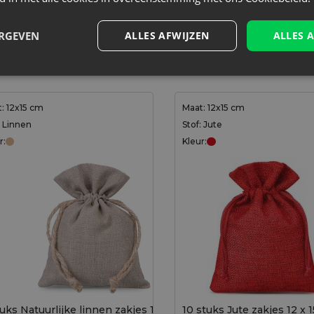
ten die iedereen zullen
ERGEVEN
ALLES AFWIJZEN
ALLES 
: 12x15 cm
Maat: 12x15 cm
: Linnen
Stof: Jute
r:
Kleur:
tuks Natuurlijke linnen zakjes 12 x 15 cm
10 stuks Jute zakjes 12 x 