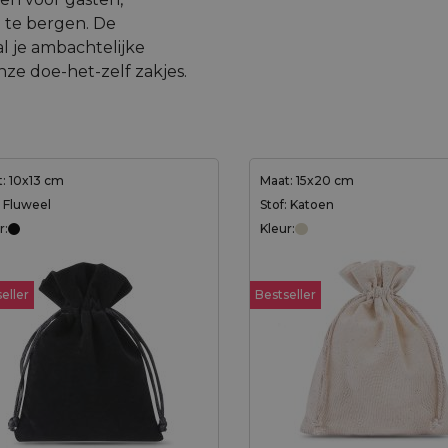
p te bergen. De
l je ambachtelijke
ze doe-het-zelf zakjes.
: 10x13 cm
Maat: 15x20 cm
: Fluweel
Stof: Katoen
r:
Kleur:
eller
Bestseller