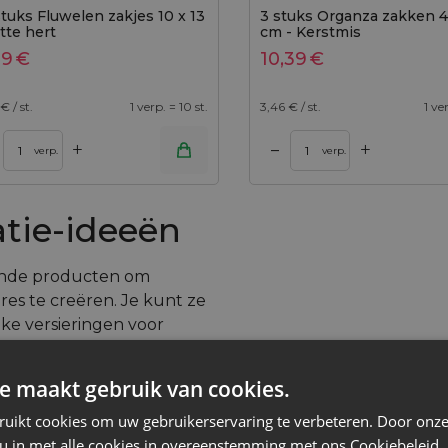
stuks Fluwelen zakjes 10 x 13
3 stuks Organza zakken 4
itte hert
cm - Kerstmis
09
€
10,39
€
€ / st.
1 verp. = 10 st.
3,46
€ / st.
1 ver
+
+
–
nkelwagen
verp.
verp.
atie-ideeën
kende producten om
res te creëren. Je kunt ze
ke versieringen voor
sen, charmante
coraties.
Stoffen zakken
e maakt gebruik van cookies.
n en gepersonaliseerde
ruikt cookies om uw gebruikerservaring te verbeteren. Door onze
k of speciale
 u in met alle cookies in overeenstemming met ons Cookiebeleid.
e dit veelzijdige