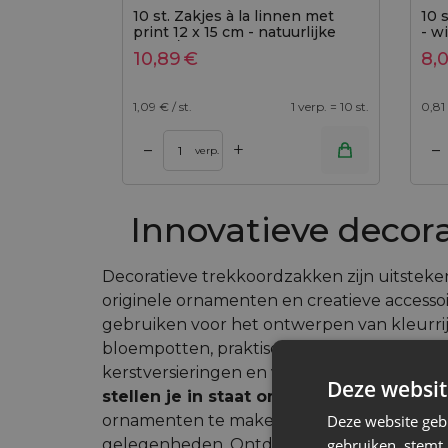
10 st. Zakjes à la linnen met
10 
print 12 x 15 cm - natuurlijke
- w
kleur / Kerstman
10,89
€
8,
1,09
€ / st.
1 verp. = 10 st.
0,81
+
–
–
Toevoegen aan winkelwagen
Toevoegen aan wi
verp.
Innovatieve decor
Decoratieve trekkoordzakken zijn uitste
originele ornamenten en creatieve accessoi
gebruiken voor het ontwerpen van kleurrij
bloempotten, praktische boodschappentas
kerstversieringen en vele andere unieke de
Deze websit
stellen je in staat om creativiteit
te uite
Deze website geb
ornamenten te maken voor dagelijks gebrui
gebruiken, stemt
gelegenheden. Ontdek de mogelijkheden di