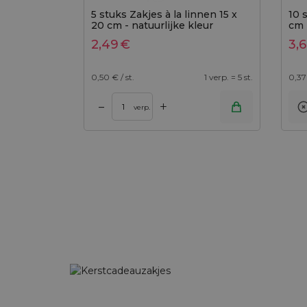
5 stuks Zakjes à la linnen 15 x
10 
20 cm - natuurlijke kleur
cm 
2,49
€
3,
0,50
€ / st.
1 verp. = 5 st.
0,37
+
–
Toevoegen aan wi
verp.