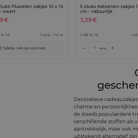
stuks Fluwelen zakjes 10 x 13
5 stuks Katoenen zakjes 1
- zwart
cm - natuurlijk
69
€
3,39
€
€ / st.
1 verp. = 10 st.
0,68
€ / st.
1 ve
+
–
Tijdelijk niet op voorraad
nkelwagen
Toevoegen aan winkelwagen
verp.
gesche
Decoratieve cadeauzakjes 
charme en persoonlijkhei
de steeds populairdere tr
verschillende stoffen als v
aantrekkelijk, maar ook mi
uitstekend alternatief zijn