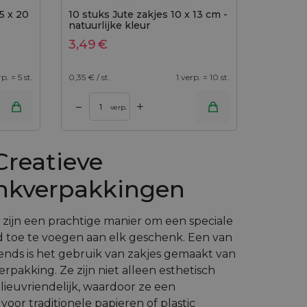
5 x 20
10 stuks Jute zakjes 10 x 13 cm -
natuurlijke kleur
3,49
€
rp. = 5 st.
0,35
€ / st.
1 verp. = 10 st.
+
–
verp.
Creatieve
nkverpakkingen
zijn een prachtige manier om een speciale
d toe te voegen aan elk geschenk. Een van
ends is het gebruik van zakjes gemaakt van
erpakking. Ze zijn niet alleen esthetisch
lieuvriendelijk, waardoor ze een
 voor traditionele papieren of plastic