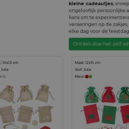
kleine cadeautjes
, snoep
ongelooflijk persoonlijke 
kans om te experimentere
versieringen op de zakjes
elke dag voor de feestdag
Ontdek doe-het-zelf ad
: 10x13 cm
Maat: 12x15 cm
: Jute
Stof: Jute
r:
Kleur: