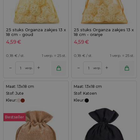
25 stuks Organza zakjes 13 x
25 stuks Organza zakjes 13 x
18 cm - goud
18 cm - oranje
4,59
€
4,59
€
0,18
€ / st.
1 verp. = 25 st.
0,18
€ / st.
1 verp. = 25 st.
+
+
–
–
verp.
verp.
Maat: 13x18 cm
Maat: 13x18 cm
Stof: Jute
Stof: Katoen
Kleur:
Kleur:
Bestseller