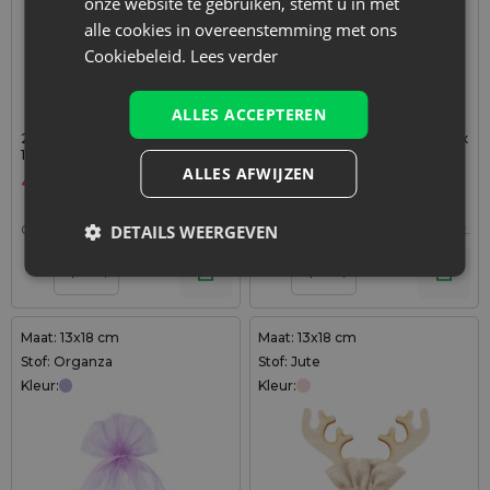
onze website te gebruiken, stemt u in met
alle cookies in overeenstemming met ons
Cookiebeleid.
Lees verder
ALLES ACCEPTEREN
25 stuks Organza zakjes 13 x
10 stuks Fluwelen zakjes 13 x
18 cm - bruin
18 cm - lichtroze
ALLES AFWIJZEN
4,59
€
5,39
€
0,18
€ / st.
1 verp. = 25 st.
0,54
€ / st.
1 verp. = 10 st.
DETAILS WEERGEVEN
+
+
–
–
verp.
verp.
Maat: 13x18 cm
Maat: 13x18 cm
Stof: Organza
Stof: Jute
Kleur:
Kleur: