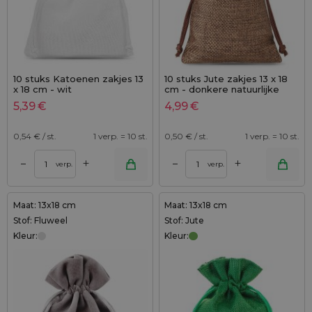
10 stuks Katoenen zakjes 13
10 stuks Jute zakjes 13 x 18
x 18 cm - wit
cm - donkere natuurlijke
kleur
5,39
€
4,99
€
0,54
€ / st.
1 verp. = 10 st.
0,50
€ / st.
1 verp. = 10 st.
+
+
–
–
verp.
verp.
Maat: 13x18 cm
Maat: 13x18 cm
Stof: Fluweel
Stof: Jute
Kleur:
Kleur: