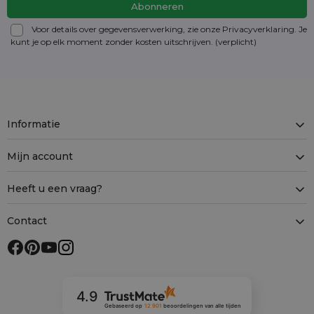
Voor details over gegevensverwerking, zie onze Privacyverklaring. Je
kunt je op elk moment zonder kosten
uitschrijven
. (verplicht)
Informatie
Mijn account
Heeft u een vraag?
Contact
4.9
Gebaseerd op
12 901
beoordelingen
van alle tijden