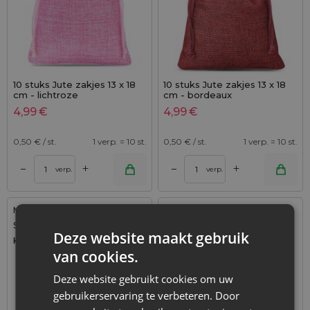
10 stuks Jute zakjes 13 x 18
10 stuks Jute zakjes 13 x 18
cm - lichtroze
cm - bordeaux
4,99
€
4,99
€
0,50
€ / st.
1 verp. = 10 st.
0,50
€ / st.
1 verp. = 10 st.
+
+
–
–
verp.
verp.
Maat: 13x18 cm
Maat: 13x18 cm
Stof: Organza
Stof: Fluweel
Deze website maakt gebruik
Kleur:
Kleur:
van cookies.
Deze website gebruikt cookies om uw
gebruikerservaring te verbeteren. Door