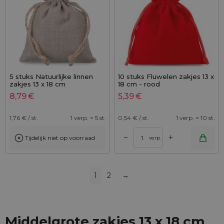
5 stuks Natuurlijke linnen
10 stuks Fluwelen zakjes 13 x
zakjes 13 x 18 cm
18 cm - rood
8,79
€
5,39
€
1,76
€ / st.
1 verp. = 5 st.
0,54
€ / st.
1 verp. = 10 st.
+
–
Tijdelijk niet op voorraad
verp.
1
2
→
Middelgrote zakjes 13 x 18 cm