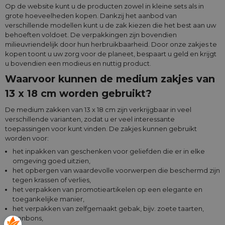
Op de website kunt u de producten zowel in kleine sets als in
grote hoeveelheden kopen. Dankzij het aanbod van
verschillende modellen kunt u de zak kiezen die het best aan uw
behoeften voldoet. De verpakkingen zijn bovendien
milieuvriendelijk door hun herbruikbaarheid. Door onze zakjes te
kopen toont u uw zorg voor de planeet, bespaart u geld en krijgt
u bovendien een modieus en nuttig product.
Waarvoor kunnen de medium zakjes van
13 x 18 cm worden gebruikt?
De medium zakken van 13 x 18 cm zijn verkrijgbaar in veel
verschillende varianten, zodat u er veel interessante
toepassingen voor kunt vinden. De zakjes kunnen gebruikt
worden voor:
het inpakken van geschenken voor geliefden die er in elke
omgeving goed uitzien,
het opbergen van waardevolle voorwerpen die beschermd zijn
tegen krassen of verlies,
het verpakken van promotieartikelen op een elegante en
toegankelijke manier,
het verpakken van zelfgemaakt gebak, bijv. zoete taarten,
bonbons,