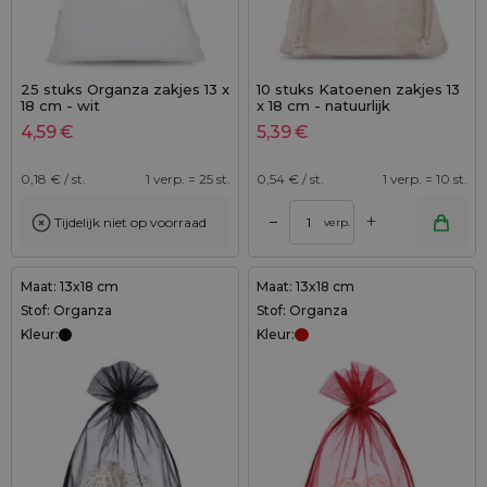
25 stuks Organza zakjes 13 x
10 stuks Katoenen zakjes 13
18 cm - wit
x 18 cm - natuurlijk
4,59
€
5,39
€
0,18
€ / st.
1 verp. = 25 st.
0,54
€ / st.
1 verp. = 10 st.
+
–
Tijdelijk niet op voorraad
verp.
Maat: 13x18 cm
Maat: 13x18 cm
Stof: Organza
Stof: Organza
Kleur:
Kleur: