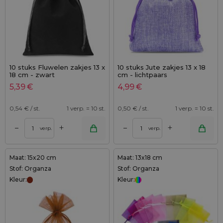
10 stuks Fluwelen zakjes 13 x
10 stuks Jute zakjes 13 x 18
18 cm - zwart
cm - lichtpaars
5,39
€
4,99
€
0,54
€ / st.
1 verp. = 10 st.
0,50
€ / st.
1 verp. = 10 st.
+
+
–
–
verp.
verp.
Maat: 15x20 cm
Maat: 13x18 cm
Stof: Organza
Stof: Organza
Kleur:
Kleur: