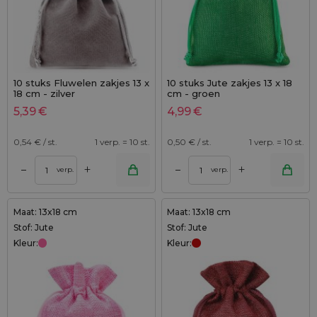
10 stuks Fluwelen zakjes 13 x
10 stuks Jute zakjes 13 x 18
18 cm - zilver
cm - groen
5,39
€
4,99
€
0,54
€ / st.
1 verp. = 10 st.
0,50
€ / st.
1 verp. = 10 st.
+
+
–
–
verp.
verp.
Maat: 13x18 cm
Maat: 13x18 cm
Stof: Jute
Stof: Jute
Kleur:
Kleur: