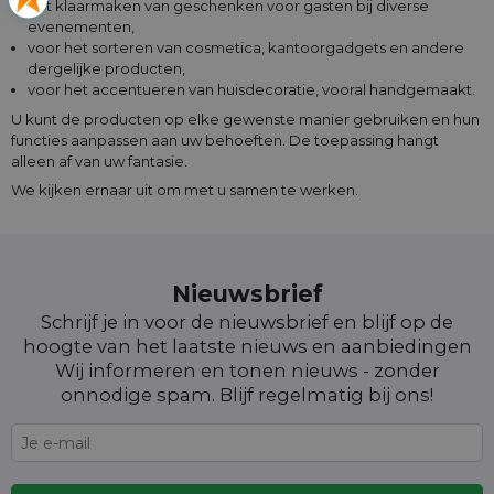
het klaarmaken van geschenken voor gasten bij diverse
evenementen,
voor het sorteren van cosmetica, kantoorgadgets en andere
dergelijke producten,
voor het accentueren van huisdecoratie, vooral handgemaakt.
U kunt de producten op elke gewenste manier gebruiken en hun
functies aanpassen aan uw behoeften. De toepassing hangt
alleen af van uw fantasie.
We kijken ernaar uit om met u samen te werken.
Nieuwsbrief
Schrijf je in voor de nieuwsbrief en blijf op de
hoogte van het laatste nieuws en aanbiedingen
Wij informeren en tonen nieuws - zonder
onnodige spam. Blijf regelmatig bij ons!