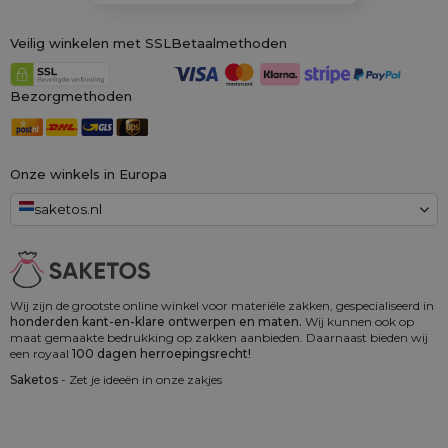
Veilig winkelen met SSL
Betaalmethoden
Bezorgmethoden
Onze winkels in Europa
saketos.nl
Wij zijn de grootste online winkel voor materiële zakken, gespecialiseerd in
honderden kant-en-klare ontwerpen en maten.
Wij kunnen ook op
maat gemaakte bedrukking op zakken aanbieden. Daarnaast bieden wij
een royaal
100 dagen herroepingsrecht!
Saketos
- Zet je ideeën in onze zakjes