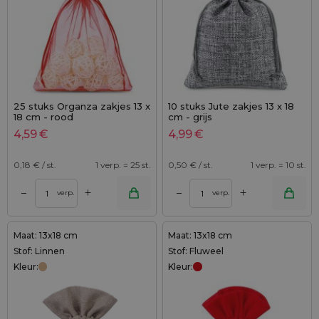
25 stuks Organza zakjes 13 x
10 stuks Jute zakjes 13 x 18
18 cm - rood
cm - grijs
4,59
€
4,99
€
0,18
€ / st.
1 verp. = 25 st.
0,50
€ / st.
1 verp. = 10 st.
+
+
–
–
verp.
verp.
Maat: 13x18 cm
Maat: 13x18 cm
Stof: Linnen
Stof: Fluweel
Kleur:
Kleur: