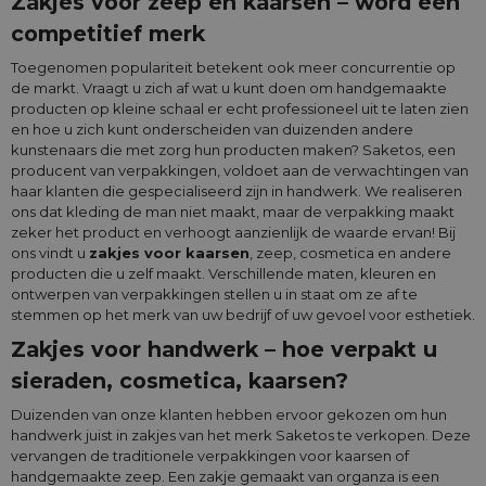
Zakjes voor zeep en kaarsen – word een
competitief merk
Toegenomen populariteit betekent ook meer concurrentie op
de markt. Vraagt u zich af wat u kunt doen om handgemaakte
producten op kleine schaal er echt professioneel uit te laten zien
en hoe u zich kunt onderscheiden van duizenden andere
kunstenaars die met zorg hun producten maken? Saketos, een
producent van verpakkingen, voldoet aan de verwachtingen van
haar klanten die gespecialiseerd zijn in handwerk. We realiseren
ons dat kleding de man niet maakt, maar de verpakking maakt
zeker het product en verhoogt aanzienlijk de waarde ervan! Bij
ons vindt u
zakjes voor kaarsen
, zeep, cosmetica en andere
producten die u zelf maakt. Verschillende maten, kleuren en
ontwerpen van verpakkingen stellen u in staat om ze af te
stemmen op het merk van uw bedrijf of uw gevoel voor esthetiek.
Zakjes voor handwerk – hoe verpakt u
sieraden, cosmetica, kaarsen?
Duizenden van onze klanten hebben ervoor gekozen om hun
handwerk juist in zakjes van het merk Saketos te verkopen. Deze
vervangen de traditionele verpakkingen voor kaarsen of
handgemaakte zeep. Een zakje gemaakt van organza is een