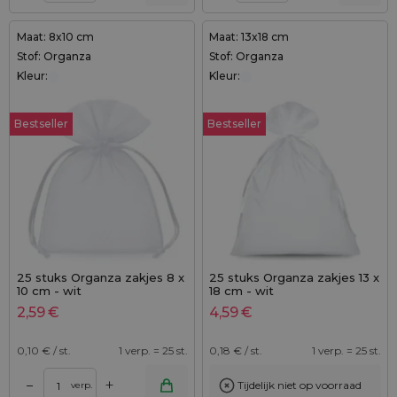
Maat: 8x10 cm
Maat: 13x18 cm
Stof: Organza
Stof: Organza
Kleur:
Kleur:
Bestseller
Bestseller
25 stuks Organza zakjes 8 x
25 stuks Organza zakjes 13 x
10 cm - wit
18 cm - wit
2,59
€
4,59
€
0,10
€ / st.
1 verp. = 25 st.
0,18
€ / st.
1 verp. = 25 st.
+
–
Tijdelijk niet op voorraad
verp.