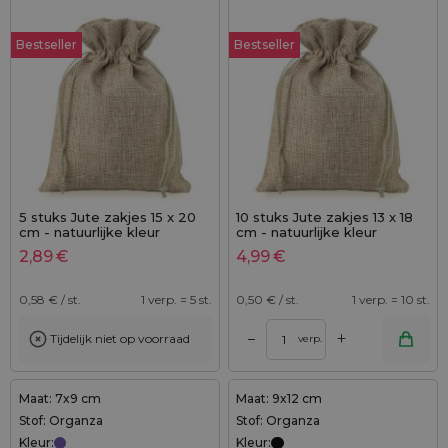
Bestseller
Bestseller
5 stuks Jute zakjes 15 x 20
10 stuks Jute zakjes 13 x 18
cm - natuurlijke kleur
cm - natuurlijke kleur
2,89
€
4,99
€
0,58
€ / st.
1 verp. = 5 st.
0,50
€ / st.
1 verp. = 10 st.
+
–
Tijdelijk niet op voorraad
verp.
Maat: 7x9 cm
Maat: 9x12 cm
Stof: Organza
Stof: Organza
Kleur:
Kleur: