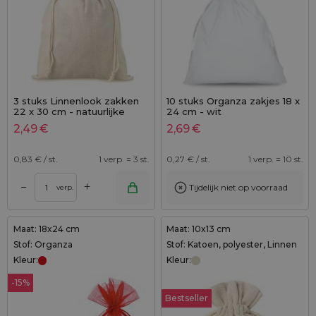
3 stuks Linnenlook zakken
10 stuks Organza zakjes 18 x
22 x 30 cm - natuurlijke
24 cm - wit
kleur
2,49
€
2,69
€
0,83
€ / st.
1 verp. = 3 st.
0,27
€ / st.
1 verp. = 10 st.
+
–
Tijdelijk niet op voorraad
verp.
Maat: 18x24 cm
Maat: 10x13 cm
Stof: Organza
Stof: Katoen, polyester, Linnen
Kleur:
Kleur:
-15%
Bestseller