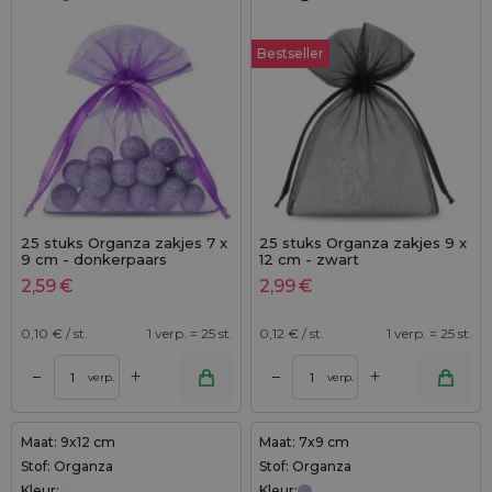
Bestseller
25 stuks Organza zakjes 7 x
25 stuks Organza zakjes 9 x
9 cm - donkerpaars
12 cm - zwart
2,59
€
2,99
€
0,10
€ / st.
1 verp. = 25 st.
0,12
€ / st.
1 verp. = 25 st.
+
+
–
–
verp.
verp.
Maat: 9x12 cm
Maat: 7x9 cm
Stof: Organza
Stof: Organza
Kleur:
Kleur: