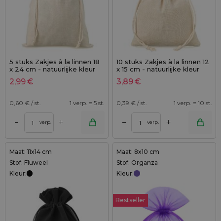
5 stuks Zakjes à la linnen 18
10 stuks Zakjes à la linnen 12
x 24 cm - natuurlijke kleur
x 15 cm - natuurlijke kleur
2,99
€
3,89
€
0,60
€ / st.
1 verp. = 5 st.
0,39
€ / st.
1 verp. = 10 st.
+
+
–
–
verp.
verp.
Maat: 11x14 cm
Maat: 8x10 cm
Stof: Fluweel
Stof: Organza
Kleur:
Kleur:
Bestseller