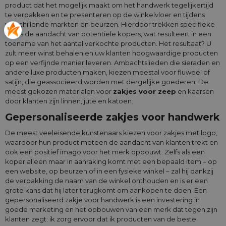
product dat het mogelijk maakt om het handwerk tegelijkertijd
te verpakken en te presenteren op de winkelvloer en tijdens
verschillende markten en beurzen. Hierdoor trekken specifieke
items de aandacht van potentiële kopers, wat resulteert in een
toename van het aantal verkochte producten. Het resultaat? U
zult meer winst behalen en uw klanten hoogwaardige producten
op een verfijnde manier leveren. Ambachtslieden die sieraden en
andere luxe producten maken, kiezen meestal voor fluweel of
satijn, die geassocieerd worden met dergelijke goederen. De
meest gekozen materialen voor
zakjes voor zeep
en kaarsen
door klanten zijn linnen, jute en katoen.
Gepersonaliseerde zakjes voor handwerk
De meest veeleisende kunstenaars kiezen voor zakjes met logo,
waardoor hun product meteen de aandacht van klanten trekt en
ook een positief imago voor het merk opbouwt. Zelfs als een
koper alleen maar in aanraking komt met een bepaald item – op
een website, op beurzen of in een fysieke winkel – zal hij dankzij
de verpakking de naam van de winkel onthouden en is er een
grote kans dat hij later terugkomt om aankopen te doen. Een
gepersonaliseerd zakje voor handwerk is een investering in
goede marketing en het opbouwen van een merk dat tegen zijn
klanten zegt: ik zorg ervoor dat ik producten van de beste