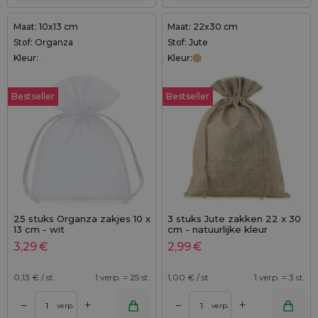
Maat: 10x13 cm
Maat: 22x30 cm
Stof: Organza
Stof: Jute
Kleur:
Kleur:
Bestseller
Bestseller
25 stuks Organza zakjes 10 x
3 stuks Jute zakken 22 x 30
13 cm - wit
cm - natuurlijke kleur
3,29
€
2,99
€
0,13
€ / st.
1 verp. = 25 st.
1,00
€ / st.
1 verp. = 3 st.
+
+
–
–
verp.
verp.