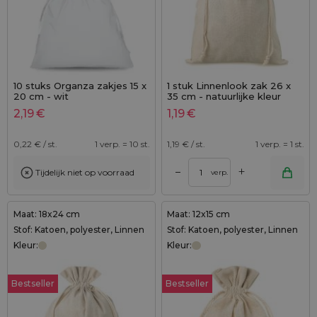
10 stuks Organza zakjes 15 x
1 stuk Linnenlook zak 26 x
20 cm - wit
35 cm - natuurlijke kleur
2,19
€
1,19
€
0,22
€ / st.
1 verp. = 10 st.
1,19
€ / st.
1 verp. = 1 st.
+
–
Tijdelijk niet op voorraad
verp.
Maat: 18x24 cm
Maat: 12x15 cm
Stof: Katoen, polyester, Linnen
Stof: Katoen, polyester, Linnen
Kleur:
Kleur:
Bestseller
Bestseller