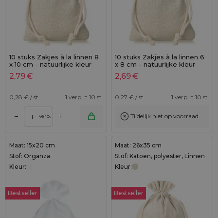
10 stuks Zakjes à la linnen 8
10 stuks Zakjes à la linnen 6
x 10 cm - natuurlijke kleur
x 8 cm - natuurlijke kleur
met dubbele katoenen
2,79
€
2,69
€
koord
0,28
€ / st.
1 verp. = 10 st.
0,27
€ / st.
1 verp. = 10 st.
+
–
Tijdelijk niet op voorraad
verp.
Maat: 15x20 cm
Maat: 26x35 cm
Stof: Organza
Stof: Katoen, polyester, Linnen
Kleur:
Kleur:
Bestseller
Bestseller