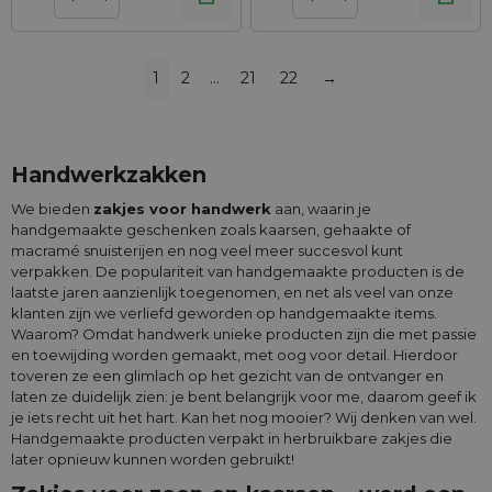
1
2
…
21
22
→
Handwerkzakken
We bieden
zakjes voor handwerk
aan, waarin je
handgemaakte geschenken zoals kaarsen, gehaakte of
macramé snuisterijen en nog veel meer succesvol kunt
verpakken. De populariteit van handgemaakte producten is de
laatste jaren aanzienlijk toegenomen, en net als veel van onze
klanten zijn we verliefd geworden op handgemaakte items.
Waarom? Omdat handwerk unieke producten zijn die met passie
en toewijding worden gemaakt, met oog voor detail. Hierdoor
toveren ze een glimlach op het gezicht van de ontvanger en
laten ze duidelijk zien: je bent belangrijk voor me, daarom geef ik
je iets recht uit het hart. Kan het nog mooier? Wij denken van wel.
Handgemaakte producten verpakt in herbruikbare zakjes die
later opnieuw kunnen worden gebruikt!