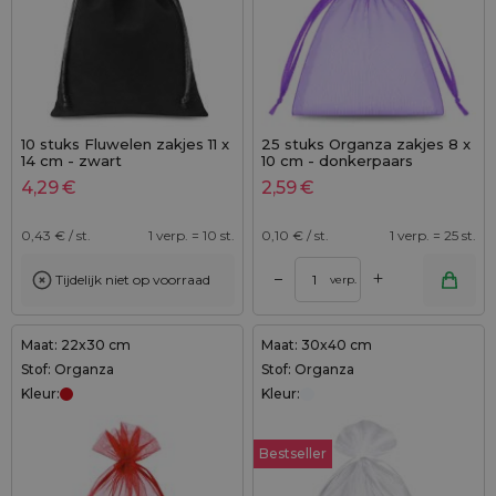
10 stuks Fluwelen zakjes 11 x
25 stuks Organza zakjes 8 x
14 cm - zwart
10 cm - donkerpaars
4,29
€
2,59
€
0,43
€ / st.
1 verp. = 10 st.
0,10
€ / st.
1 verp. = 25 st.
+
–
Tijdelijk niet op voorraad
verp.
Maat: 22x30 cm
Maat: 30x40 cm
Stof: Organza
Stof: Organza
Kleur:
Kleur:
Bestseller