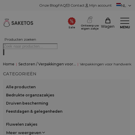
Onze Blog
FAQ
Contact
Mijn account
NL
Ontwerp uw
Wagen
MENU
Sale
eigen zakje
Producten zoeken
Home
|
Sectoren / Verpakkingen voor…
|
Verpakkingen voor handwerk
CATEGORIEËN
Alle producten
Bedrukte organzazakjes
Druiven bescherming
Feestdagen & gelegenheden
Fluwelen zakjes
Meer weergeven