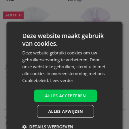
Bestseller
Deze website maakt gebruik
van cookies.
Deze website gebruikt cookies om uw
gebruikerservaring te verbeteren. Door
25 stuks Organza zakjes 9 x
25 stuks Organza zakjes 7 x
onze website te gebruiken, stemt u in met
12 cm - wit
9 cm - lichtpaars
alle cookies in overeenstemming met ons
2,99
€
2,59
€
Cookiebeleid.
Lees verder
0,12
€ / st.
1 verp. = 25 st.
0,10
€ / st.
1 verp. = 25 st.
ALLES ACCEPTEREN
Tijdelijk niet op voorraad
Tijdelijk niet op voorraad
ALLES AFWIJZEN
Maat: 13x18 cm
Maat: 7x9 cm
Stof: Katoen, polyester, Linnen
Stof: Organza
DETAILS WEERGEVEN