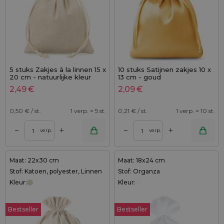
5 stuks Zakjes à la linnen 15 x
10 stuks Satijnen zakjes 10 x
20 cm - natuurlijke kleur
13 cm - goud
2,49
€
2,09
€
0,50
€ / st.
1 verp. = 5 st.
0,21
€ / st.
1 verp. = 10 st.
+
+
–
–
verp.
verp.
Maat: 22x30 cm
Maat: 18x24 cm
Stof: Katoen, polyester, Linnen
Stof: Organza
Kleur:
Kleur:
Bestseller
Bestseller