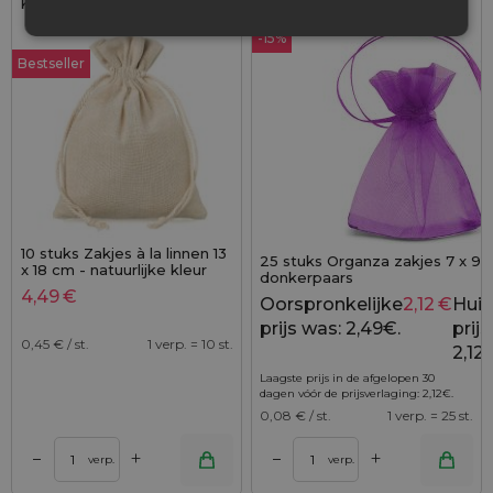
Kleur:
Kleur:
-15%
Bestseller
10 stuks Zakjes à la linnen 13
25 stuks Organza zakjes 7 x 9 
x 18 cm - natuurlijke kleur
donkerpaars
4,49
€
Oorspronkelijke
2,12
€
Huid
prijs was: 2,49€.
prijs 
0,45
€ / st.
1 verp. = 10 st.
2,12
Laagste prijs in de afgelopen 30
dagen vóór de prijsverlaging:
2,12
€
.
0,08
€ / st.
1 verp. = 25 st.
+
+
–
–
verp.
verp.