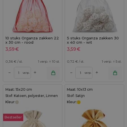
10 stuks Organza zakken 22
5 stuks Organza zakken 30
x 30 cm - rood
x 40 cm - wit
3,59
€
3,59
€
0,36
€ / st.
1 verp. = 10 st.
0,72
€ / st.
1 verp. = 5 st.
+
+
–
–
verp.
verp.
Maat: 15x20 cm
Maat: 10x13 cm
Stof: Katoen, polyester, Linnen
Stof: Satijn
Kleur:
Kleur:
Bestseller