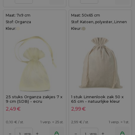
Maat: 7x9 cm
Maat: 50x65 cm
Stof: Organza
Stof: Katoen, polyester, Linnen
Kleur:
Kleur:
25 stuks Organza zakjes 7 x
1 stuk Linnenlook zak 50 x
9 cm (SDB) - ecru
65 cm - natuurlijke kleur
2,49
€
2,99
€
0,10
€ / st.
1 verp. = 25 st.
2,99
€ / st.
1 verp. = 1 st.
+
+
–
–
verp.
verp.