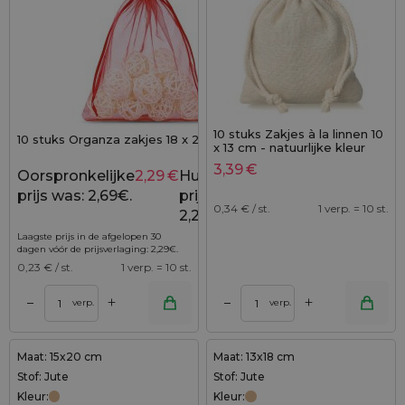
10 stuks Zakjes à la linnen 10
10 stuks Organza zakjes 18 x 24 cm - rood
x 13 cm - natuurlijke kleur
3,39
€
Oorspronkelijke
2,29
€
Huidige
2,69
€
prijs was: 2,69€.
prijs is:
0,34
€ / st.
1 verp. = 10 st.
2,29€.
Laagste prijs in de afgelopen 30
dagen vóór de prijsverlaging:
2,29
€
.
0,23
€ / st.
1 verp. = 10 st.
+
+
–
–
verp.
verp.
Maat: 15x20 cm
Maat: 13x18 cm
Stof: Jute
Stof: Jute
Kleur:
Kleur: