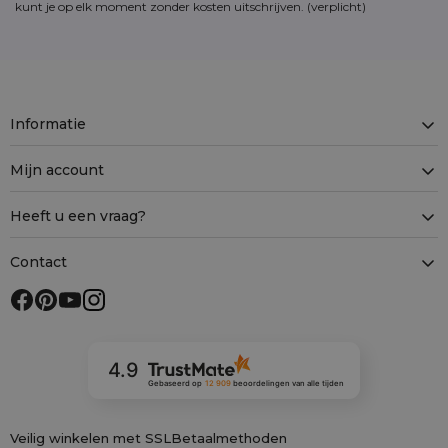
kunt je op elk moment zonder kosten
uitschrijven
. (verplicht)
Informatie
Mijn account
Heeft u een vraag?
Contact
4.9
Gebaseerd op
12 909
beoordelingen
van alle tijden
Veilig winkelen met SSL
Betaalmethoden