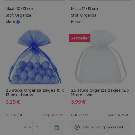
Maat: 10x13 cm
Maat: 12x15 cm
Stof: Organza
Stof: Organza
Kleur:
Kleur:
Bestseller
25 stuks Organza zakjes 10 x
25 stuks Organza zakjes 12 x
13 cm - blauw
15 cm - wit
3,29
€
3,99
€
0,13
€ / st.
1 verp. = 25 st.
0,16
€ / st.
1 verp. = 25 st.
+
–
Tijdelijk niet op voorraad
verp.