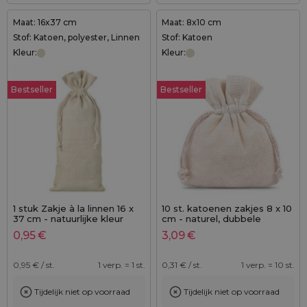
Maat: 16x37 cm
Maat: 8x10 cm
Stof: Katoen, polyester, Linnen
Stof: Katoen
Kleur:
Kleur:
Bestseller
Bestseller
1 stuk Zakje à la linnen 16 x
10 st. katoenen zakjes 8 x 10
37 cm - natuurlijke kleur
cm - naturel, dubbele
trekkoord
0,95
€
3,09
€
0,95
€ / st.
1 verp. = 1 st.
0,31
€ / st.
1 verp. = 10 st.
Tijdelijk niet op voorraad
Tijdelijk niet op voorraad