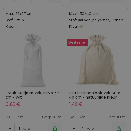
Maat: 16x37 cm
Maat: 30x40 cm
Stof: Satijn
Stof: Katoen, polyester, Linnen
Kleur:
Kleur:
Bestseller
1 stuk Satijnen zakje 16 x 37
1 stuk Linnenlook zak 30 x
cm - wit
40 cm - natuurlijke kleur
0,69
€
1,49
€
0,69
€ / st.
1 verp. = 1 st.
1,49
€ / st.
1 verp. = 1 st.
+
+
–
–
verp.
verp.