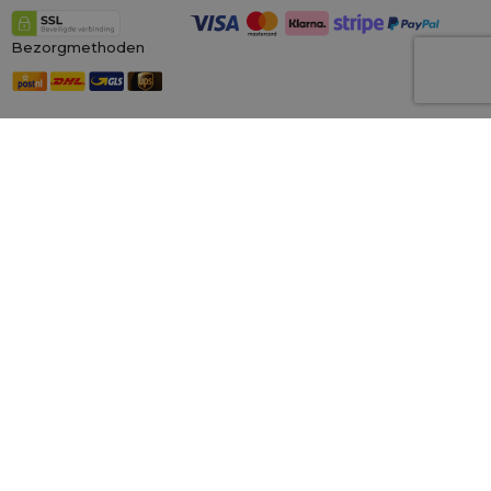
Bezorgmethoden
Onze winkels in Europa
saketos.nl
Wij zijn de grootste online winkel voor materiële zakken, gespecialiseerd in
honderden kant-en-klare ontwerpen en maten.
Wij kunnen ook op
maat gemaakte bedrukking op zakken aanbieden. Daarnaast bieden wij
een royaal
100 dagen herroepingsrecht!
Saketos
- Zet je ideeën in onze zakjes
© 2006 - 2026 SAKETOS