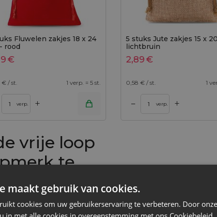
tuks Fluwelen zakjes 18 x 24
5 stuks Jute zakjes 15 x 2
- rood
lichtbruin
29
€
2,89
€
€ / st.
1 verp. = 5 st.
0,58
€ / st.
1 ve
+
+
–
nkelwagen
Toevoegen aan winkelwagen
verp.
verp.
de vrije loop
epmerk te
e maakt gebruik van cookies.
ruikt cookies om uw gebruikerservaring te verbeteren. Door onze
en logo op maat! Zeg
 u in met alle cookies in overeenstemming met ons Cookiebeleid.
 voor duurzame