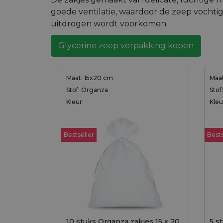
goede ventilatie, waardoor de zeep vochtig 
uitdrogen wordt voorkomen.
Glycerine zeep verpakking kopen
Maat: 15x20 cm
Maat
Stof: Organza
Stof
Kleur:
Kleu
Bestseller
Bests
10 stuks Organza zakjes 15 x 20
5 st