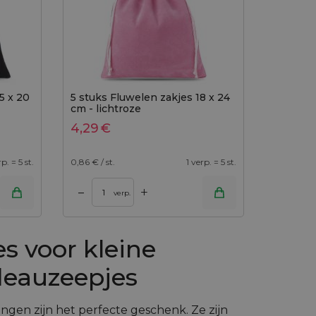
5 x 20
5 stuks Fluwelen zakjes 18 x 24
cm - lichtroze
4,29
€
rp. = 5 st.
0,86
€ / st.
1 verp. = 5 st.
+
–
verp.
es voor kleine
deauzeepjes
gen zijn het perfecte geschenk. Ze zijn