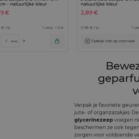
cm - natuurlijke kleur
natuurlijke kleur
49
€
2,89
€
€ / st.
1 verp. = 5 st.
0,58
€ / st.
1 ve
+
Tijdelijk niet op voorraad
Toevoegen aan winkelwagen
verp.
Bewez
geparf
v
Verpak je favoriete geuren
jute- of organzazakjes. D
glycerinezeep
voegen nie
beschermen ze ook tegen 
zorgen voor voldoende ven