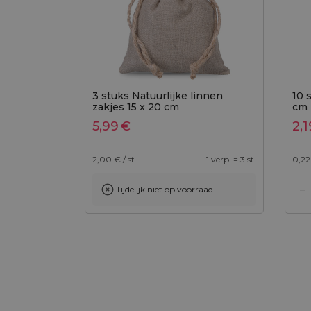
3 stuks Natuurlijke linnen
10 
zakjes 15 x 20 cm
cm -
5,99
€
2,1
2,00
€ / st.
1 verp. = 3 st.
0,22
–
Tijdelijk niet op voorraad
Toevoegen aan winkelwagen
Toevoegen aan wi