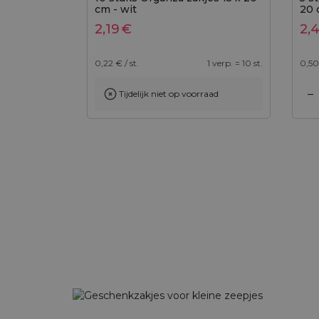
cm - wit
20 
2,19
€
2,
0,22
€ / st.
1 verp. = 10 st.
0,50
–
Tijdelijk niet op voorraad
Toevoegen aan winkelwagen