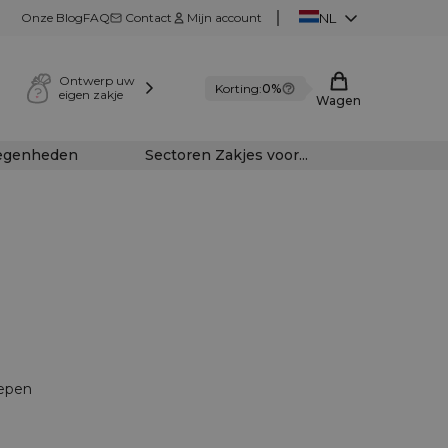
Onze Blog
FAQ
Contact
Mijn account
NL
Ontwerp uw
Korting:
0%
eigen zakje
Wagen
legenheden
Sectoren Zakjes voor...