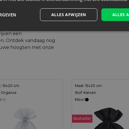
jes als
val effectief
ERGEVEN
ALLES AFWIJZEN
ALLES 
kenning vergroten. Bij
zeepzakjes versierd met
ijven een
gen. Ontdek vandaag nog
nieuwe hoogten met onze
: 15x20 cm
Maat: 15x20 cm
: Organza
Stof: Katoen
r:
Kleur:
Bestseller