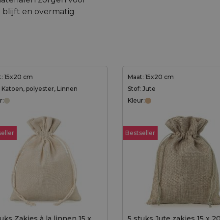
blijft en overmatig
: 15x20 cm
Maat: 15x20 cm
: Katoen, polyester, Linnen
Stof: Jute
r:
Kleur:
eller
Bestseller
uks Zakjes à la linnen 15 x
5 stuks Jute zakjes 15 x 2