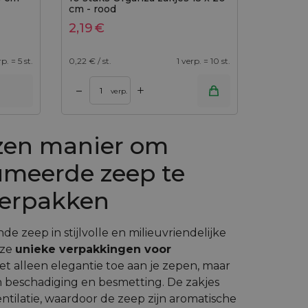
cm - rood
2,19
€
rp. = 5 st.
0,22
€ / st.
1 verp. = 10 st.
+
–
verp.
en manier om
umeerde zeep te
erpakken
de zeep in stijlvolle en milieuvriendelijke
eze
unieke verpakkingen voor
t alleen elegantie toe aan je zepen, maar
beschadiging en besmetting. De zakjes
tilatie, waardoor de zeep zijn aromatische