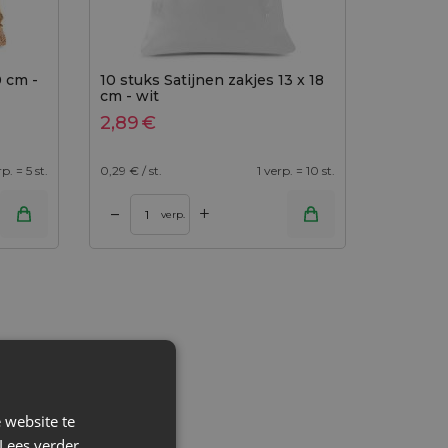
0 cm -
10 stuks Satijnen zakjes 13 x 18
cm - wit
2,89
€
rp. = 5 st.
0,29
€ / st.
1 verp. = 10 st.
+
–
verp.
 website te
Lees verder