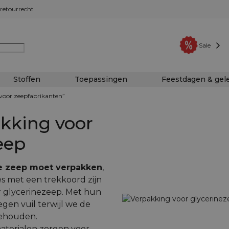
retourrecht
Sale
Stoffen
Toepassingen
Feestdagen & ge
voor zeepfabrikanten”
akking voor
eep
e zeep moet verpakken
,
es met een trekkoord zijn
r glycerinezeep. Met hun
en vuil terwijl we de
behouden.
materialen zorgen voor