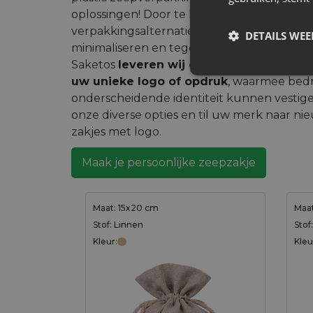
oplossingen! Door te kiezen voor stoffen zak
verpakkingsalternatief kunnen we plastic af
DETAILS WE
minimaliseren en tegelijkertijd de merkher
Saketos
leveren wij op maat gemaakte 
uw unieke logo of opdruk
, waarmee bedr
onderscheidende identiteit kunnen vesti
onze diverse opties en til uw merk naar 
zakjes met logo.
Maak je persoonlijke zeepzakje
Maat: 15x20 cm
Maat
Stof: Linnen
Stof
Kleur:
Kleu