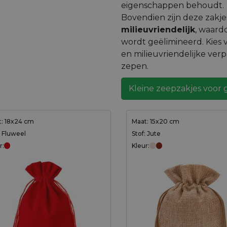
eigenschappen behoudt.
Bovendien zijn deze zakj
milieuvriendelijk
, waard
wordt geëlimineerd. Kies 
en milieuvriendelijke ver
zepen.
Kleine zeepzakjes voor
: 18x24 cm
Maat: 15x20 cm
: Fluweel
Stof: Jute
r:
Kleur: