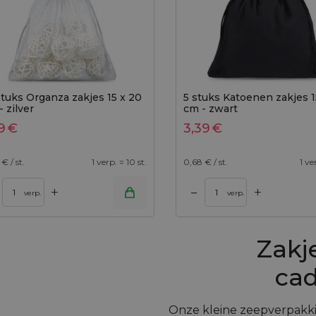
stuks Organza zakjes 15 x 20
5 stuks Katoenen zakjes 1
 zilver
cm - zwart
9
€
3,39
€
€ / st.
1 verp. = 10 st.
0,68
€ / st.
1 ve
+
+
–
nkelwagen
Toevoegen aan winkelwagen
verp.
verp.
Zakj
ca
Onze kleine zeepverpakkin