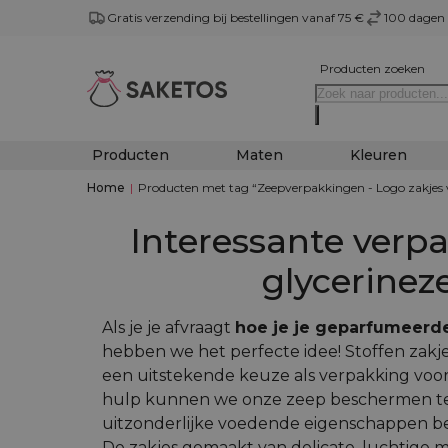
Gratis verzending bij bestellingen vanaf 75 €
100 dagen 
Producten zoeken
Producten
Maten
Kleuren
Home
|
Producten met tag “Zeepverpakkingen - Logo zakjes 
Interessante verp
glycerinez
Als je je afvraagt
hoe je je geparfumeerd
hebben we het perfecte idee! Stoffen zakj
een uitstekende keuze als verpakking voo
hulp kunnen we onze zeep beschermen teg
uitzonderlijke voedende eigenschappen 
De zakjes gemaakt van delicate, luchtige 