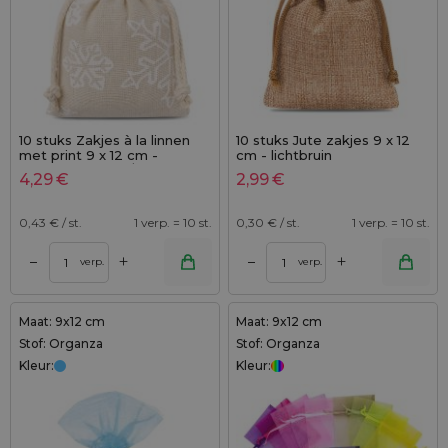
10 stuks Zakjes à la linnen
10 stuks Jute zakjes 9 x 12
met print 9 x 12 cm -
cm - lichtbruin
natuurlijke kleur / sneeuw
4,29
€
2,99
€
0,43
€ / st.
1 verp. = 10 st.
0,30
€ / st.
1 verp. = 10 st.
+
+
–
–
verp.
verp.
Maat: 9x12 cm
Maat: 9x12 cm
Stof: Organza
Stof: Organza
Kleur:
Kleur: