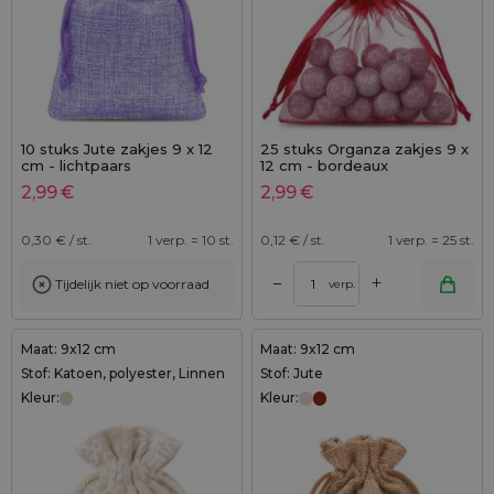
10 stuks Jute zakjes 9 x 12
25 stuks Organza zakjes 9 x
cm - lichtpaars
12 cm - bordeaux
2,99
€
2,99
€
0,30
€ / st.
1 verp. = 10 st.
0,12
€ / st.
1 verp. = 25 st.
+
–
Tijdelijk niet op voorraad
verp.
Maat: 9x12 cm
Maat: 9x12 cm
Stof: Katoen, polyester, Linnen
Stof: Jute
Kleur:
Kleur: