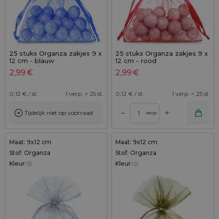
25 stuks Organza zakjes 9 x
25 stuks Organza zakjes 9 x
12 cm - blauw
12 cm - rood
2,99
€
2,99
€
0,12
€ / st.
1 verp. = 25 st.
0,12
€ / st.
1 verp. = 25 st.
+
–
Tijdelijk niet op voorraad
verp.
Maat: 9x12 cm
Maat: 9x12 cm
Stof: Organza
Stof: Organza
Kleur:
Kleur: