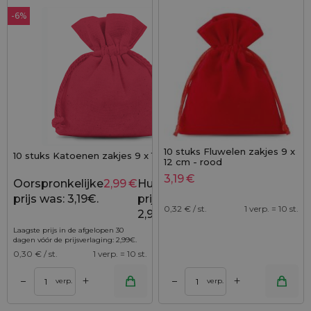
-6%
10 stuks Fluwelen zakjes 9 x
10 stuks Katoenen zakjes 9 x 12 cm - rood
12 cm - rood
3,19
€
Oorspronkelijke
2,99
€
Huidige
3,19
€
prijs was: 3,19€.
prijs is:
0,32
€ / st.
1 verp. = 10 st.
2,99€.
Laagste prijs in de afgelopen 30
dagen vóór de prijsverlaging:
2,99
€
.
0,30
€ / st.
1 verp. = 10 st.
+
+
–
–
verp.
verp.