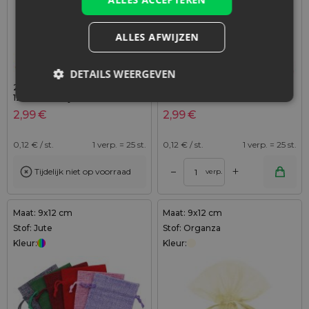
ALLES AFWIJZEN
DETAILS WEERGEVEN
25 stuks Organza zakjes 9 x
25 stuks Organza zakjes 9 x
12 cm - oranje
12 cm - roze
2,99
€
2,99
€
0,12
€ / st.
1 verp. = 25 st.
0,12
€ / st.
1 verp. = 25 st.
+
–
Tijdelijk niet op voorraad
verp.
Maat: 9x12 cm
Maat: 9x12 cm
Stof: Jute
Stof: Organza
Kleur:
Kleur: