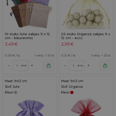
10 stuks Jute zakjes 9 x 12
25 stuks Organza zakjes 9 x
cm - kleurenmix
12 cm - ecru
3,49
€
2,99
€
0,35
€ / st.
1 verp. = 10 st.
0,12
€ / st.
1 verp. = 25 st.
+
+
–
–
verp.
verp.
Maat: 9x12 cm
Maat: 9x12 cm
Stof: Jute
Stof: Organza
Kleur:
Kleur: