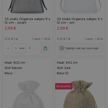
25 stuks Organza zakjes 9 x
25 stuks Organza zakjes 9 x
12 cm - zwart
12 cm - wit
2,99
€
2,99
€
0,12
€ / st.
1 verp. = 25 st.
0,12
€ / st.
1 verp. = 25 st.
+
–
Tijdelijk niet op voorraad
verp.
Maat: 9x12 cm
Maat: 9x12 cm
Stof: Katoen
Stof: Jute
Kleur:
Kleur:
Bestseller