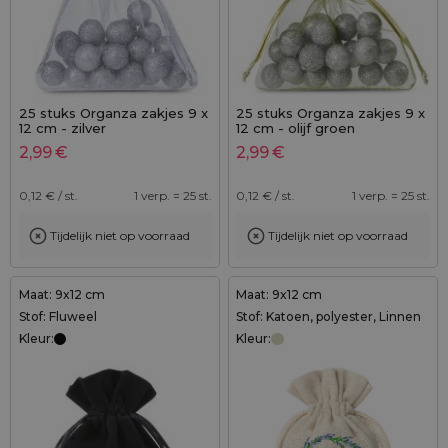
25 stuks Organza zakjes 9 x
25 stuks Organza zakjes 9 x
12 cm - zilver
12 cm - olijf groen
2,99
€
2,99
€
0,12
€ / st.
1 verp. = 25 st.
0,12
€ / st.
1 verp. = 25 st.
Tijdelijk niet op voorraad
Tijdelijk niet op voorraad
Maat: 9x12 cm
Maat: 9x12 cm
Stof: Fluweel
Stof: Katoen, polyester, Linnen
Kleur:
Kleur: