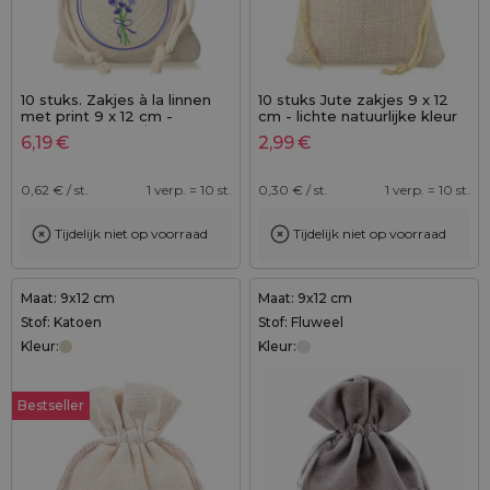
10 stuks. Zakjes à la linnen
10 stuks Jute zakjes 9 x 12
met print 9 x 12 cm -
cm - lichte natuurlijke kleur
natuurlijke kleur / van
6,19
€
2,99
€
lavendel
0,62
€ / st.
1 verp. = 10 st.
0,30
€ / st.
1 verp. = 10 st.
Tijdelijk niet op voorraad
Tijdelijk niet op voorraad
Maat: 9x12 cm
Maat: 9x12 cm
Stof: Katoen
Stof: Fluweel
Kleur:
Kleur:
Bestseller