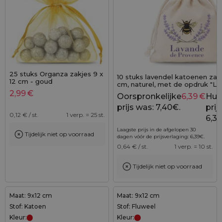
25 stuks Organza zakjes 9 x
10 stuks lavendel katoenen zakj
12 cm - goud
cm, naturel, met de opdruk "L
Provence"
2,99
€
Oorspronkelijke
6,39
€
Hui
prijs was: 7,40€.
prijs
0,12
€ / st.
1 verp. = 25 st.
6,39
Laagste prijs in de afgelopen 30
Tijdelijk niet op voorraad
dagen vóór de prijsverlaging:
6,39
€
.
0,64
€ / st.
1 verp. = 10 st.
Tijdelijk niet op voorraad
Maat: 9x12 cm
Maat: 9x12 cm
Stof: Katoen
Stof: Fluweel
Kleur:
Kleur: