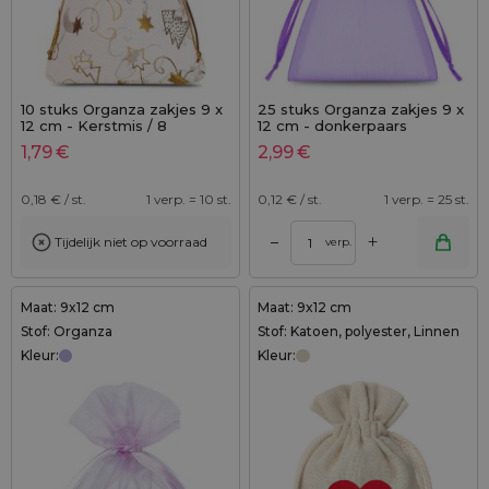
10 stuks Organza zakjes 9 x
25 stuks Organza zakjes 9 x
12 cm - Kerstmis / 8
12 cm - donkerpaars
1,79
€
2,99
€
0,18
€ / st.
1 verp. = 10 st.
0,12
€ / st.
1 verp. = 25 st.
+
–
Tijdelijk niet op voorraad
verp.
Maat: 9x12 cm
Maat: 9x12 cm
Stof: Organza
Stof: Katoen, polyester, Linnen
Kleur:
Kleur: