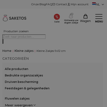
Onze Blog
FAQ
Contact
Mijn account
NL
Ontwerp uw
Wagen
MENU
Sale
eigen zakje
Producten zoeken
Home
|
Kleine zakjes
|
Kleine Zakjes 9x12 cm
CATEGORIEËN
Alle producten
Bedrukte organzazakjes
Druiven bescherming
Feestdagen & gelegenheden
Fluwelen zakjes
Meer weergeven