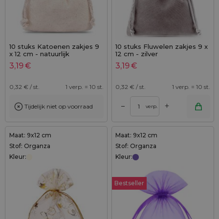
10 stuks Katoenen zakjes 9
10 stuks Fluwelen zakjes 9 x
x 12 cm - natuurlijk
12 cm - zilver
3,19
€
3,19
€
0,32
€ / st.
1 verp. = 10 st.
0,32
€ / st.
1 verp. = 10 st.
+
–
Tijdelijk niet op voorraad
verp.
Maat: 9x12 cm
Maat: 9x12 cm
Stof: Organza
Stof: Organza
Kleur:
Kleur:
Bestseller