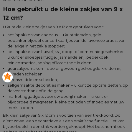
Hoe gebruikt u de kleine zakjes van 9 x
12 cm?
U kunt de kleine zakjes van 9 x 12 cm gebruiken voor:
het inpakken van cadeaus – u kunt sieraden, geld,
bedankbriefjes of concertkaartjes van de favoriete artiest van
de jarige in het zakje stoppen;
het inpakken van huwelijks-, doop- of communiegeschenken –
u kunt er snoepjes (fudge, ijsamandelen), peperkoek,
minicosmetica, honing of losse thee in doen
geurzakjes maken – doe er gewoon gedroogde kruiden in;
sieraden scheiden
levensmiddelen scheiden;
zelfgemaakte decoraties maken – u kunt ze op tafel zetten, op
de vensterbank of in de gang;
marketinggadgets voor uw bedrijf maken – u kunt er
bijvoorbeeld magneten, kleine potloden of snoepjes met uw
merk in doen.
Elk klein zakje van 9 x 12 cm is voorzien van een trekkoord. Dit
dient zowel een decoratieve als een praktische functie. Het kan
bijvoorbeeld in een strik worden geknoopt. Het beschermt ook