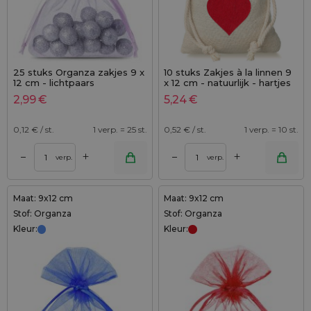
25 stuks Organza zakjes 9 x
10 stuks Zakjes à la linnen 9
12 cm - lichtpaars
x 12 cm - natuurlijk - hartjes
2,99
€
5,24
€
0,12
€ / st.
1 verp. = 25 st.
0,52
€ / st.
1 verp. = 10 st.
+
+
–
–
verp.
verp.
Maat: 9x12 cm
Maat: 9x12 cm
Stof: Organza
Stof: Organza
Kleur:
Kleur: