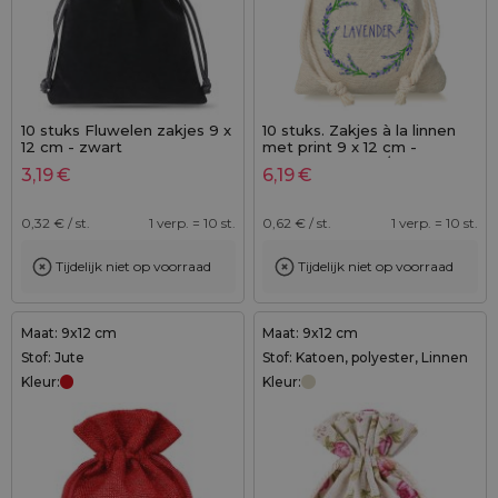
10 stuks Fluwelen zakjes 9 x
10 stuks. Zakjes à la linnen
12 cm - zwart
met print 9 x 12 cm -
natuurlijke kleur / van
3,19
€
6,19
€
lavendel
0,32
€ / st.
1 verp. = 10 st.
0,62
€ / st.
1 verp. = 10 st.
Tijdelijk niet op voorraad
Tijdelijk niet op voorraad
Maat: 9x12 cm
Maat: 9x12 cm
Stof: Jute
Stof: Katoen, polyester, Linnen
Kleur:
Kleur: