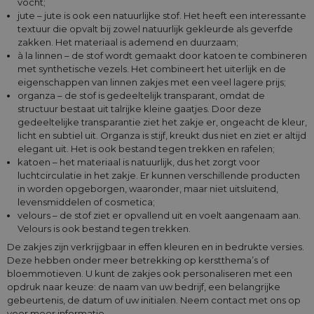
vocht;
jute – jute is ook een natuurlijke stof. Het heeft een interessante
textuur die opvalt bij zowel natuurlijk gekleurde als geverfde
zakken. Het materiaal is ademend en duurzaam;
à la linnen – de stof wordt gemaakt door katoen te combineren
met synthetische vezels. Het combineert het uiterlijk en de
eigenschappen van linnen zakjes met een veel lagere prijs;
organza – de stof is gedeeltelijk transparant, omdat de
structuur bestaat uit talrijke kleine gaatjes. Door deze
gedeeltelijke transparantie ziet het zakje er, ongeacht de kleur,
licht en subtiel uit. Organza is stijf, kreukt dus niet en ziet er altijd
elegant uit. Het is ook bestand tegen trekken en rafelen;
katoen – het materiaal is natuurlijk, dus het zorgt voor
luchtcirculatie in het zakje. Er kunnen verschillende producten
in worden opgeborgen, waaronder, maar niet uitsluitend,
levensmiddelen of cosmetica;
velours – de stof ziet er opvallend uit en voelt aangenaam aan.
Velours is ook bestand tegen trekken.
De zakjes zijn verkrijgbaar in effen kleuren en in bedrukte versies.
Deze hebben onder meer betrekking op kerstthema’s of
bloemmotieven. U kunt de zakjes ook personaliseren met een
opdruk naar keuze: de naam van uw bedrijf, een belangrijke
gebeurtenis, de datum of uw initialen. Neem contact met ons op
voor meer informatie.