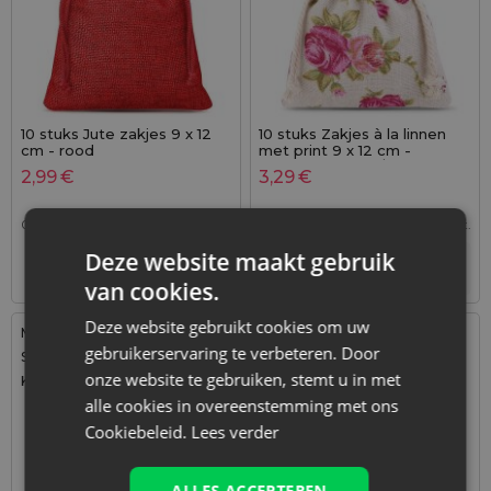
10 stuks Jute zakjes 9 x 12
10 stuks Zakjes à la linnen
cm - rood
met print 9 x 12 cm -
natuurlijke kleur / rozen
2,99
€
3,29
€
0,30
€ / st.
1 verp. = 10 st.
0,33
€ / st.
1 verp. = 10 st.
Deze website maakt gebruik
+
–
Tijdelijk niet op voorraad
verp.
van cookies.
Deze website gebruikt cookies om uw
Maat: 9x12 cm
Maat: 9x12 cm
gebruikerservaring te verbeteren. Door
Stof: Organza
Stof: Organza
onze website te gebruiken, stemt u in met
Kleur:
Kleur:
alle cookies in overeenstemming met ons
Cookiebeleid.
Lees verder
ALLES ACCEPTEREN