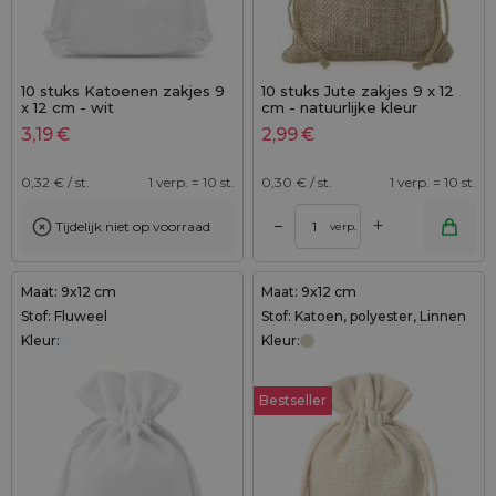
10 stuks Katoenen zakjes 9
10 stuks Jute zakjes 9 x 12
x 12 cm - wit
cm - natuurlijke kleur
3,19
€
2,99
€
0,32
€ / st.
1 verp. = 10 st.
0,30
€ / st.
1 verp. = 10 st.
+
–
Tijdelijk niet op voorraad
verp.
Maat: 9x12 cm
Maat: 9x12 cm
Stof: Fluweel
Stof: Katoen, polyester, Linnen
Kleur:
Kleur:
Bestseller