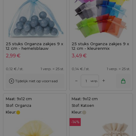
25 stuks Organza zakjes 9 x
25 stuks Organza zakjes 9 x
12 cm - hemelsblauw
12 cm - kleurenmix
2,99
€
3,49
€
0,12
€ / st.
1 verp. = 25 st.
0,14
€ / st.
1 verp. = 25 st.
+
–
Tijdelijk niet op voorraad
verp.
Maat: 9x12 cm
Maat: 9x12 cm
Stof: Organza
Stof: Katoen
Kleur:
Kleur:
-14%