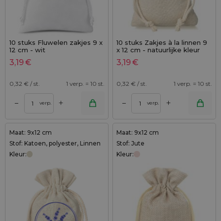
10 stuks Fluwelen zakjes 9 x
10 stuks Zakjes à la linnen 9
12 cm - wit
x 12 cm - natuurlijke kleur
3,19
€
3,19
€
0,32
€ / st.
1 verp. = 10 st.
0,32
€ / st.
1 verp. = 10 st.
+
+
–
–
verp.
verp.
Maat: 9x12 cm
Maat: 9x12 cm
Stof: Katoen, polyester, Linnen
Stof: Jute
Kleur:
Kleur: