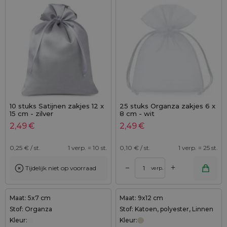
10 stuks Satijnen zakjes 12 x
25 stuks Organza zakjes 6 x
15 cm - zilver
8 cm - wit
2,49
€
2,49
€
0,25
€ / st.
1 verp. = 10 st.
0,10
€ / st.
1 verp. = 25 st.
+
–
Tijdelijk niet op voorraad
verp.
Maat: 5x7 cm
Maat: 9x12 cm
Stof: Organza
Stof: Katoen, polyester, Linnen
Kleur:
Kleur: