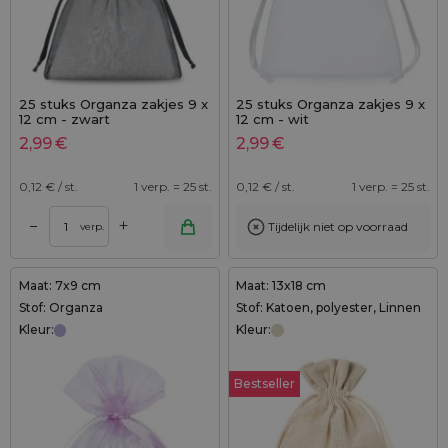
25 stuks Organza zakjes 9 x
25 stuks Organza zakjes 9 x
12 cm - zwart
12 cm - wit
2,99
€
2,99
€
0,12
€ / st.
1 verp. = 25 st.
0,12
€ / st.
1 verp. = 25 st.
+
–
Tijdelijk niet op voorraad
verp.
Maat: 7x9 cm
Maat: 13x18 cm
Stof: Organza
Stof: Katoen, polyester, Linnen
Kleur:
Kleur:
Bestseller