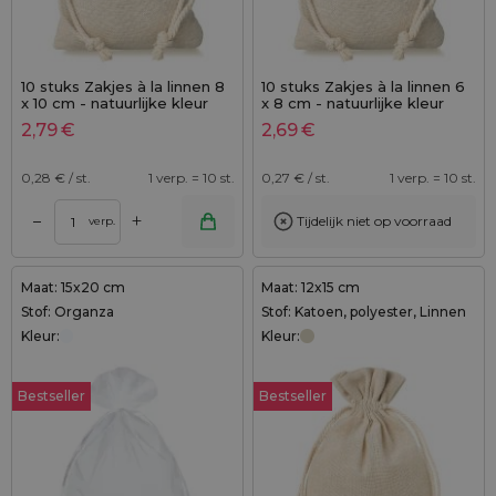
10 stuks Zakjes à la linnen 8
10 stuks Zakjes à la linnen 6
x 10 cm - natuurlijke kleur
x 8 cm - natuurlijke kleur
met dubbele katoenen
2,79
€
2,69
€
koord
0,28
€ / st.
1 verp. = 10 st.
0,27
€ / st.
1 verp. = 10 st.
+
–
Tijdelijk niet op voorraad
verp.
Maat: 15x20 cm
Maat: 12x15 cm
Stof: Organza
Stof: Katoen, polyester, Linnen
Kleur:
Kleur:
Bestseller
Bestseller