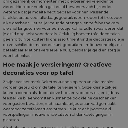
om gezamenlijke momenten met dierbaren en vrienden te
vieren. Hierdoor voelen gasten of bewoners zich bijzonder,
wetende dat je moeite hebt gedaan voor hen. Passende
tafeldecoratie voor alledaags gebruik is een reden tot trots voor
elke gastheer. Het zal je vreugde brengen, en zelfs bezoekers
die snel langskomen voor een kopje koffie, zullen waarderen dat
je altijd oog hebt voor details. Gelukkig hoeven tafeldecoraties
geen fortuin te kosten! In ons assortiment vind je decoraties die je
op verschillende manieren kunt gebruiken – milieuvriendelijk en
betaalbaar. Met ons versier je je huis, bespaar je geld en zorg je
voor het milieu!
Hoe maak je versieringen? Creatieve
decoraties voor op tafel
Zakjes van het merk Saketos kunnen op een unieke manier
worden gebruikt om de tafel te versieren! Onze kleine zakjes
kunnen dienen als decoratieve hoezen voor bestek, en tijdens
feestelijke bijeenkomsten kunnen ze ook kleine geschenken
voor gasten bevatten, met naamkaartjes eraan vastgemaakt,
waardoor ze tafelkaartjes vormen. Je kunt er bijvoorbeeld
voorspellingen, motiverende citaten of dankbetuigingen in
plaatsen.
Alkoholische zakjes zijn ideaal als tafeldecoratie voor feestjes,