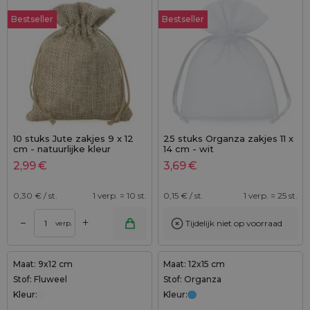
Bestseller
Bestseller
10 stuks Jute zakjes 9 x 12
25 stuks Organza zakjes 11 x
cm - natuurlijke kleur
14 cm - wit
2,99
€
3,69
€
0,30
€ / st.
1 verp. = 10 st.
0,15
€ / st.
1 verp. = 25 st.
+
–
Tijdelijk niet op voorraad
verp.
Maat: 9x12 cm
Maat: 12x15 cm
Stof: Fluweel
Stof: Organza
Kleur:
Kleur: