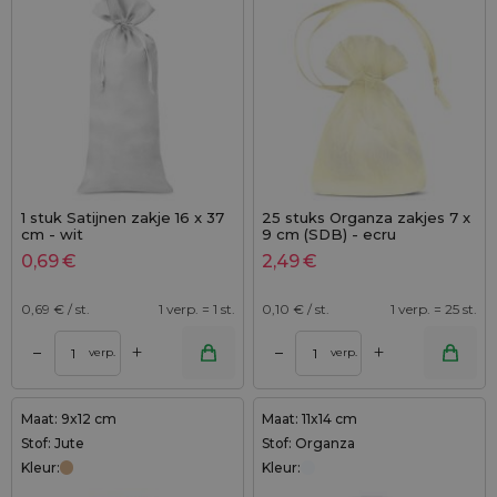
1 stuk Satijnen zakje 16 x 37
25 stuks Organza zakjes 7 x
cm - wit
9 cm (SDB) - ecru
0,69
€
2,49
€
0,69
€ / st.
1 verp. = 1 st.
0,10
€ / st.
1 verp. = 25 st.
+
+
–
–
verp.
verp.
Maat: 9x12 cm
Maat: 11x14 cm
Stof: Jute
Stof: Organza
Kleur:
Kleur: