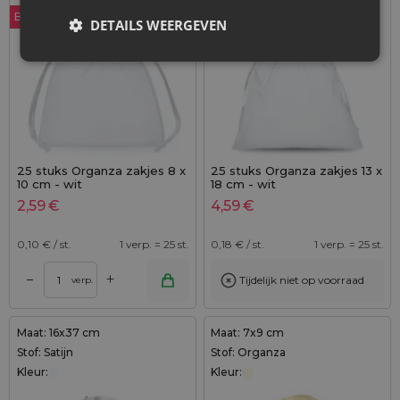
Bestseller
Bestseller
DETAILS WEERGEVEN
25 stuks Organza zakjes 8 x
25 stuks Organza zakjes 13 x
10 cm - wit
18 cm - wit
2,59
€
4,59
€
0,10
€ / st.
1 verp. = 25 st.
0,18
€ / st.
1 verp. = 25 st.
+
–
Tijdelijk niet op voorraad
verp.
Maat: 16x37 cm
Maat: 7x9 cm
Stof: Satijn
Stof: Organza
Kleur:
Kleur: