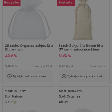
Bestseller
Bestseller
25 stuks Organza zakjes 12 x
1 stuk Zakje à la linnen 16 x
15 cm - wit
37 cm - natuurlijke kleur
3,99
€
0,95
€
0,16
€ / st.
1 verp. = 25 st.
0,95
€ / st.
1 verp. = 1 st.
Tijdelijk niet op voorraad
Tijdelijk niet op voorraad
Maat: 8x10 cm
Maat: 10x13 cm
Stof: Katoen
Stof: Organza
Kleur:
Kleur: