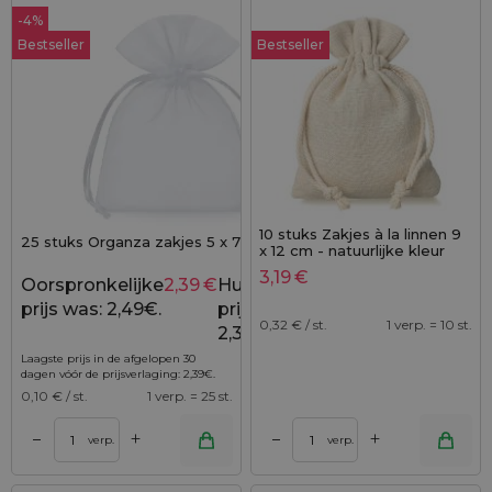
-4%
Bestseller
Bestseller
10 stuks Zakjes à la linnen 9
25 stuks Organza zakjes 5 x 7 cm - wit
x 12 cm - natuurlijke kleur
3,19
€
Oorspronkelijke
2,39
€
Huidige
2,49
€
prijs was: 2,49€.
prijs is:
0,32
€ / st.
1 verp. = 10 st.
2,39€.
Laagste prijs in de afgelopen 30
dagen vóór de prijsverlaging:
2,39
€
.
0,10
€ / st.
1 verp. = 25 st.
+
+
–
–
verp.
verp.