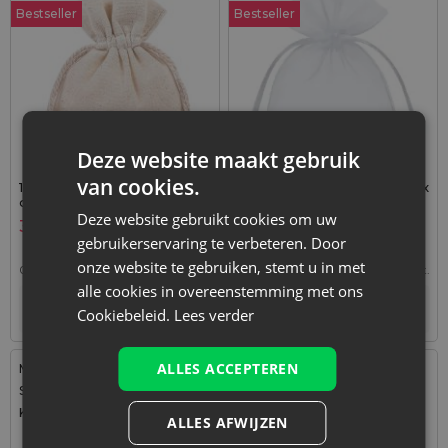
Bestseller
Bestseller
Deze website maakt gebruik
van cookies.
10 st. katoenen zakjes 8 x 10
25 stuks Organza zakjes 10 x
cm - naturel, dubbele
13 cm - wit
trekkoord
Deze website gebruikt cookies om uw
3,09
€
3,29
€
gebruikerservaring te verbeteren. Door
onze website te gebruiken, stemt u in met
0,31
€ / st.
1 verp. = 10 st.
0,13
€ / st.
1 verp. = 25 st.
alle cookies in overeenstemming met ons
+
–
Tijdelijk niet op voorraad
verp.
Cookiebeleid.
Lees verder
ALLES ACCEPTEREN
Maat: 8x10 cm
Maat: 13x18 cm
Stof: Organza
Stof: Organza
Kleur:
Kleur:
ALLES AFWIJZEN