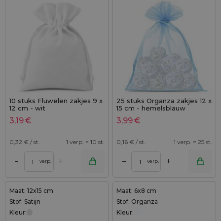
10 stuks Fluwelen zakjes 9 x
25 stuks Organza zakjes 12 x
12 cm - wit
15 cm - hemelsblauw
3,19
€
3,99
€
0,32
€ / st.
1 verp. = 10 st.
0,16
€ / st.
1 verp. = 25 st.
+
+
–
–
verp.
verp.
Maat: 12x15 cm
Maat: 6x8 cm
Stof: Satijn
Stof: Organza
Kleur:
Kleur: