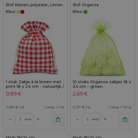
Stof: Katoen, polyester, Linnen
Stof: Organza
Kleur:
Kleur:
1 stuk Zakje à la linnen met
10 stuks Organza zakjes 18 x
print 18 x 24 cm - natuurlijk /
24 cm - groen
rode trellis
0,89
€
2,69
€
0,89
€ / st.
1 verp. = 1 st.
0,27
€ / st.
1 verp. = 10 st.
+
+
–
–
verp.
verp.
Maat: 18x24 cm
Maat: 18x24 cm