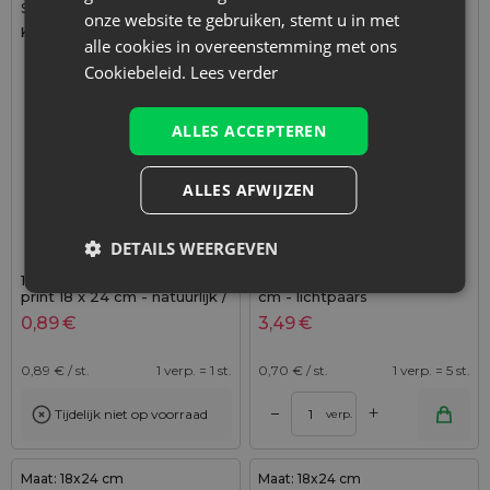
Stof: Katoen, polyester, Linnen
Stof: Jute
onze website te gebruiken, stemt u in met
Kleur:
Kleur:
alle cookies in overeenstemming met ons
Cookiebeleid.
Lees verder
ALLES ACCEPTEREN
ALLES AFWIJZEN
DETAILS WEERGEVEN
1 stuk Zakje à la linnen met
5 stuks Jute zakjes 18 x 24
print 18 x 24 cm - natuurlijk /
cm - lichtpaars
vlinder
0,89
€
3,49
€
0,89
€ / st.
1 verp. = 1 st.
0,70
€ / st.
1 verp. = 5 st.
+
–
Tijdelijk niet op voorraad
verp.
Maat: 18x24 cm
Maat: 18x24 cm