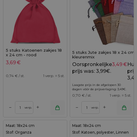
5 stuks Katoenen zakjes 18
5 stuks Jute zakjes 18 x 24 cm 
x 24 cm - rood
kleurenmix
3,69
€
Oorspronkelijke
3,49
€
Hui
prijs was: 3,99€.
prijs
0,74
€ / st.
1 verp. = 5 st.
3,4
Laagste prijs in de afgelopen 30
dagen vóór de prijsverlaging:
3,49
€
.
0,70
€ / st.
1 verp. = 5 st.
+
+
–
–
verp.
verp.
Maat: 18x24 cm
Maat: 18x24 cm
Stof: Organza
Stof: Katoen, polyester, Linnen