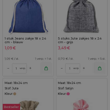
1 stuk Jeans zakje 18 x 24
5 stuks Jute zakjes 18 x 24
cm - blauw
cm - grijs
1,09
€
3,49
€
1,09
€ / st.
1 verp. = 1 st.
0,70
€ / st.
1 verp. = 5 st.
+
+
–
–
verp.
verp.
Maat: 18x24 cm
Maat: 18x24 cm
Stof: Jute
Stof: Satijn
Kleur:
Kleur:
Bestseller