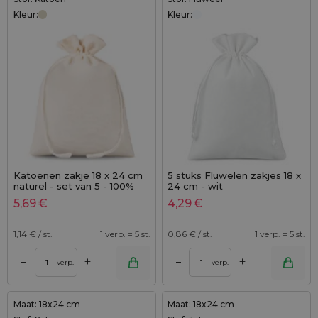
Kleur:
Kleur:
Katoenen zakje 18 x 24 cm
5 stuks Fluwelen zakjes 18 x
naturel - set van 5 - 100%
24 cm - wit
katoen
5,69
€
4,29
€
1,14
€ / st.
1 verp. = 5 st.
0,86
€ / st.
1 verp. = 5 st.
+
+
–
–
verp.
verp.
Maat: 18x24 cm
Maat: 18x24 cm