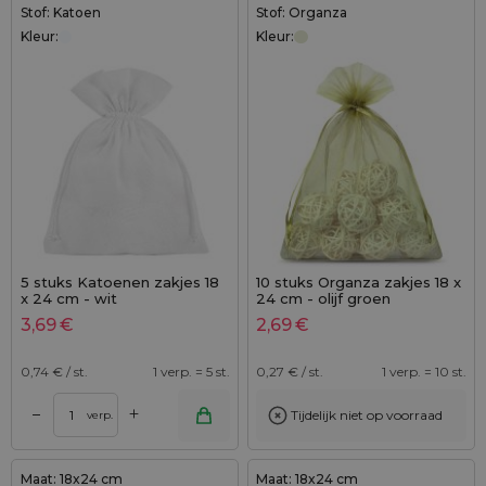
Stof: Katoen
Stof: Organza
Kleur:
Kleur:
5 stuks Katoenen zakjes 18
10 stuks Organza zakjes 18 x
x 24 cm - wit
24 cm - olijf groen
3,69
€
2,69
€
0,74
€ / st.
1 verp. = 5 st.
0,27
€ / st.
1 verp. = 10 st.
+
–
Tijdelijk niet op voorraad
verp.
Maat: 18x24 cm
Maat: 18x24 cm