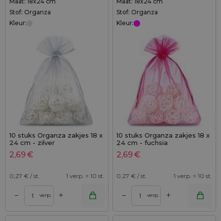
Maat: 18x24 cm
Maat: 18x24 cm
Stof: Organza
Stof: Organza
Kleur:
Kleur:
10 stuks Organza zakjes 18 x
10 stuks Organza zakjes 18 x
24 cm - zilver
24 cm - fuchsia
2,69
€
2,69
€
0,27
€ / st.
1 verp. = 10 st.
0,27
€ / st.
1 verp. = 10 st.
+
+
–
–
verp.
verp.