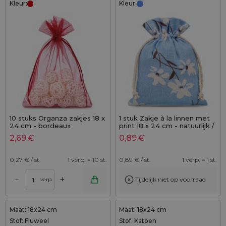
Kleur:
Kleur:
10 stuks Organza zakjes 18 x
1 stuk Zakje à la linnen met
24 cm - bordeaux
print 18 x 24 cm - natuurlijk /
blauwe bloemen
2,69
€
0,89
€
0,27
€ / st.
1 verp. = 10 st.
0,89
€ / st.
1 verp. = 1 st.
+
–
Tijdelijk niet op voorraad
verp.
Maat: 18x24 cm
Maat: 18x24 cm
Stof: Fluweel
Stof: Katoen