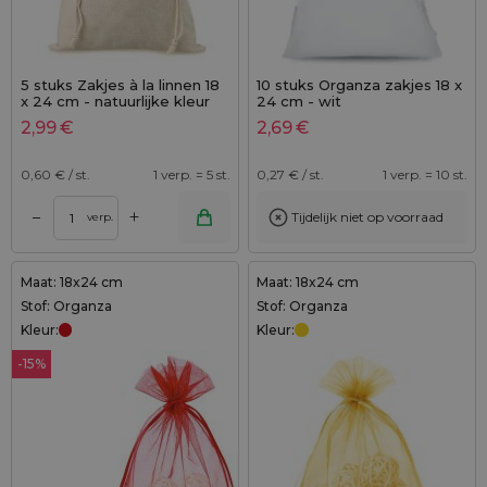
5 stuks Zakjes à la linnen 18
10 stuks Organza zakjes 18 x
x 24 cm - natuurlijke kleur
24 cm - wit
2,99
€
2,69
€
0,60
€ / st.
1 verp. = 5 st.
0,27
€ / st.
1 verp. = 10 st.
+
–
Tijdelijk niet op voorraad
verp.
Maat: 18x24 cm
Maat: 18x24 cm
Stof: Organza
Stof: Organza
Kleur:
Kleur:
-15%