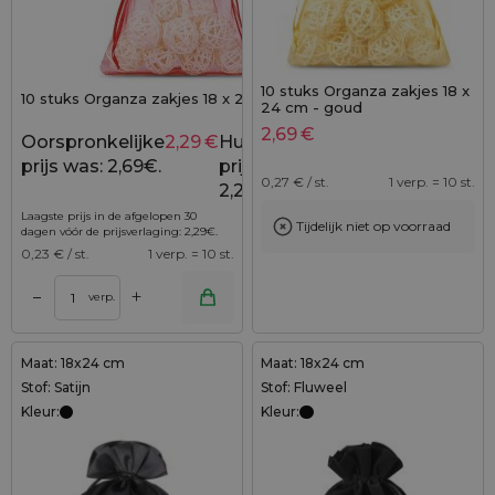
10 stuks Organza zakjes 18 x
10 stuks Organza zakjes 18 x 24 cm - rood
24 cm - goud
2,69
€
Oorspronkelijke
2,29
€
Huidige
2,69
€
prijs was: 2,69€.
prijs is:
0,27
€ / st.
1 verp. = 10 st.
2,29€.
Laagste prijs in de afgelopen 30
Tijdelijk niet op voorraad
dagen vóór de prijsverlaging:
2,29
€
.
0,23
€ / st.
1 verp. = 10 st.
+
–
verp.
Maat: 18x24 cm
Maat: 18x24 cm
Stof: Satijn
Stof: Fluweel
Kleur:
Kleur: