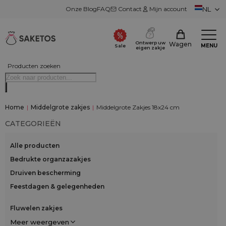
Onze Blog
FAQ
Contact
Mijn account
NL
Ontwerp uw
Wagen
MENU
Sale
eigen zakje
Producten zoeken
Home
|
Middelgrote zakjes
|
Middelgrote Zakjes 18x24 cm
CATEGORIEËN
Alle producten
Bedrukte organzazakjes
Druiven bescherming
Feestdagen & gelegenheden
Fluwelen zakjes
Meer weergeven