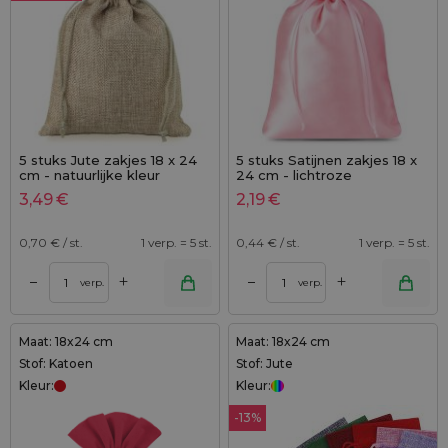
5 stuks Jute zakjes 18 x 24
5 stuks Satijnen zakjes 18 x
cm - natuurlijke kleur
24 cm - lichtroze
3,49
€
2,19
€
0,70
€ / st.
1 verp. = 5 st.
0,44
€ / st.
1 verp. = 5 st.
+
+
–
–
verp.
verp.
Maat: 18x24 cm
Maat: 18x24 cm
Stof: Katoen
Stof: Jute
Kleur:
Kleur:
-13%