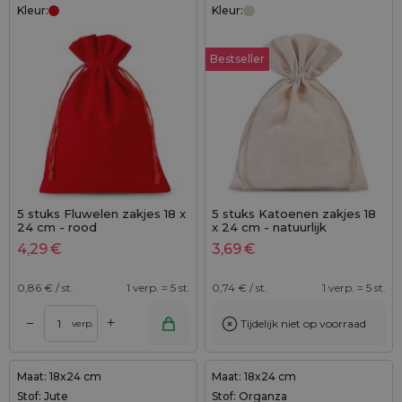
Kleur:
Kleur:
Bestseller
5 stuks Fluwelen zakjes 18 x
5 stuks Katoenen zakjes 18
24 cm - rood
x 24 cm - natuurlijk
4,29
€
3,69
€
0,86
€ / st.
1 verp. = 5 st.
0,74
€ / st.
1 verp. = 5 st.
+
–
Tijdelijk niet op voorraad
verp.
Maat: 18x24 cm
Maat: 18x24 cm
Stof: Jute
Stof: Organza