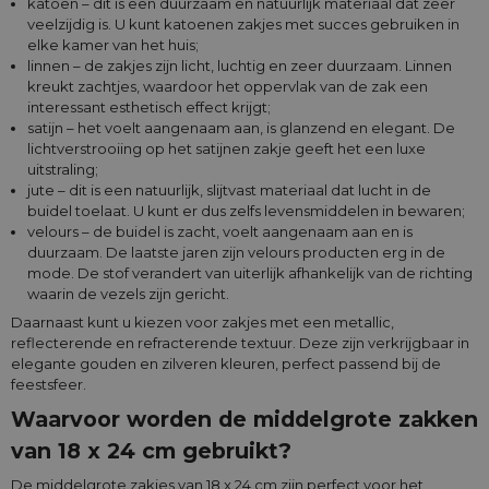
katoen – dit is een duurzaam en natuurlijk materiaal dat zeer
veelzijdig is. U kunt katoenen zakjes met succes gebruiken in
elke kamer van het huis;
linnen – de zakjes zijn licht, luchtig en zeer duurzaam. Linnen
kreukt zachtjes, waardoor het oppervlak van de zak een
interessant esthetisch effect krijgt;
satijn – het voelt aangenaam aan, is glanzend en elegant. De
lichtverstrooiing op het satijnen zakje geeft het een luxe
uitstraling;
jute – dit is een natuurlijk, slijtvast materiaal dat lucht in de
buidel toelaat. U kunt er dus zelfs levensmiddelen in bewaren;
velours – de buidel is zacht, voelt aangenaam aan en is
duurzaam. De laatste jaren zijn velours producten erg in de
mode. De stof verandert van uiterlijk afhankelijk van de richting
waarin de vezels zijn gericht.
Daarnaast kunt u kiezen voor zakjes met een metallic,
reflecterende en refracterende textuur. Deze zijn verkrijgbaar in
elegante gouden en zilveren kleuren, perfect passend bij de
feestsfeer.
Waarvoor worden de middelgrote zakken
van 18 x 24 cm gebruikt?
De middelgrote zakjes van 18 x 24 cm zijn perfect voor het