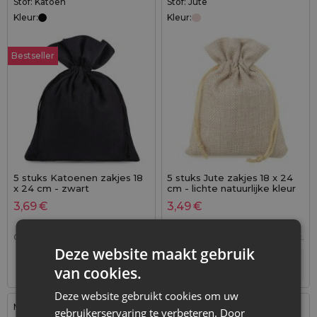
Stof: Katoen
Stof: Jute
Kleur:
Kleur:
Bestseller
5 stuks Katoenen zakjes 18
5 stuks Jute zakjes 18 x 24
x 24 cm - zwart
cm - lichte natuurlijke kleur
3,69
€
3,49
€
0,74
€ / st.
1 verp. = 5 st.
0,70
€ / st.
1 verp. = 5 st.
Deze website maakt gebruik
+
+
–
–
verp.
verp.
van cookies.
Deze website gebruikt cookies om uw
Maat: 18x24 cm
Maat: 18x24 cm
gebruikerservaring te verbeteren. Door