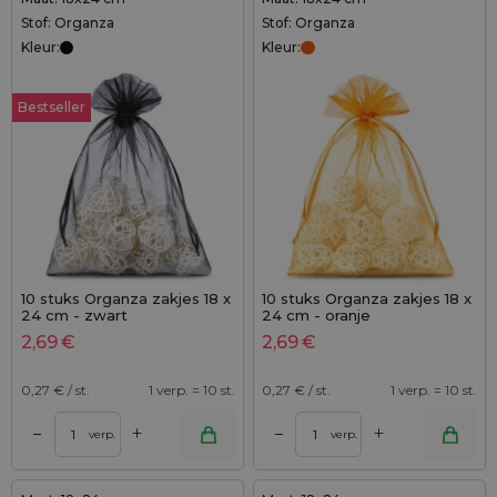
Stof: Organza
Stof: Organza
Kleur:
Kleur:
Bestseller
10 stuks Organza zakjes 18 x
10 stuks Organza zakjes 18 x
24 cm - zwart
24 cm - oranje
2,69
€
2,69
€
0,27
€ / st.
1 verp. = 10 st.
0,27
€ / st.
1 verp. = 10 st.
+
+
–
–
verp.
verp.