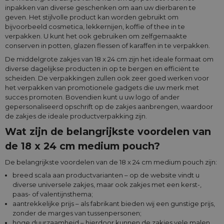
inpakken van diverse geschenken om aan uw dierbaren te
geven. Het stijlvolle product kan worden gebruikt om
bijvoorbeeld cosmetica, lekkernijen, koffie of thee in te
verpakken. U kunt het ook gebruiken om zelfgemaakte
conserven in potten, glazen flessen of karaffen in te verpakken.
De middelgrote zakjes van 18 x 24 cm zijn het ideale formaat om
diverse dagelijkse producten in op te bergen en efficiënt te
scheiden. De verpakkingen zullen ook zeer goed werken voor
het verpakken van promotionele gadgets die uw merk met
succes promoten. Bovendien kunt u uw logo of ander
gepersonaliseerd opschrift op de zakjes aanbrengen, waardoor
de zakjes de ideale productverpakking zijn.
Wat zijn de belangrijkste voordelen van
de 18 x 24 cm medium pouch?
De belangrijkste voordelen van de 18 x 24 cm medium pouch zijn:
breed scala aan productvarianten – op de website vindt u
diverse universele zakjes, maar ook zakjes met een kerst-,
paas- of valentijnsthema;
aantrekkelijke prijs – als fabrikant bieden wij een gunstige prijs,
zonder de marges van tussenpersonen;
hoge duurzaamheid – hierdoor kunnen de zakjes vele malen