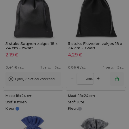
5 stuks Satijnen zakjes 18 x
5 stuks Fluwelen zakjes 18 x
24 cm - zwart
24 cm - zwart
2,19
€
4,29
€
0,44
€ / st.
1 verp. = 5 st.
0,86
€ / st.
1 verp. = 5 st.
+
–
Tijdelijk niet op voorraad
verp.
Maat: 18x24 cm
Maat: 18x24 cm
Stof: Katoen
Stof: Jute
Kleur:
Kleur: