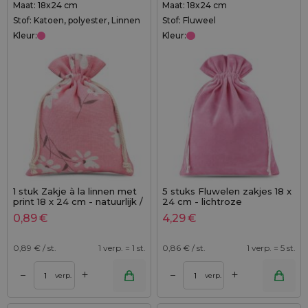
Maat: 18x24 cm
Maat: 18x24 cm
Stof: Katoen, polyester, Linnen
Stof: Fluweel
Kleur:
Kleur:
1 stuk Zakje à la linnen met
5 stuks Fluwelen zakjes 18 x
print 18 x 24 cm - natuurlijk /
24 cm - lichtroze
roze bloemen
0,89
€
4,29
€
0,89
€ / st.
1 verp. = 1 st.
0,86
€ / st.
1 verp. = 5 st.
+
+
–
–
verp.
verp.