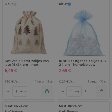
Kleur:
Kleur:
Set van 5 kerst zakjes van
10 stuks Organza zakjes 18 x
jute 18x24 cm - met
24 cm - hemelsblauw
boompjes in goud en koper
6,49
€
2,69
€
1,30
€ / st.
1 verp. = 5 st.
0,27
€ / st.
1 verp. = 10 st.
+
+
–
–
verp.
verp.
Maat: 18x24 cm
Maat: 18x24 cm
Stof: Katoen
Stof: Fluweel