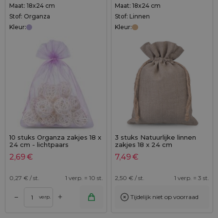
Maat: 18x24 cm
Maat: 18x24 cm
Stof: Organza
Stof: Linnen
Kleur:
Kleur:
10 stuks Organza zakjes 18 x
3 stuks Natuurlijke linnen
24 cm - lichtpaars
zakjes 18 x 24 cm
2,69
€
7,49
€
0,27
€ / st.
1 verp. = 10 st.
2,50
€ / st.
1 verp. = 3 st.
+
–
Tijdelijk niet op voorraad
verp.