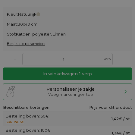
Kleur:
Natuurlijk
Maat:
30x40 cm
Stof:
Katoen, polyester, Linnen
Bekijk alle parameters
+
–
verp.
In winkelwagen
1
verp.
Personaliseer je zakje
Voeg markeringen toe
Beschikbare kortingen
Prijs voor dit product
Bestelling boven: 50€
1,42€ / st
KORTING 5%
Bestelling boven: 100€
1,34€ / st