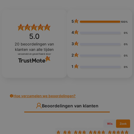
5
100%
4
0%
5.0
3
20
beoordelingen van
0%
klanten
van alle tijden
verzameld en geverifieerd door
2
0%
1
0%
Hoe verzamelen we beoordelingen?
Beoordelingen van klanten
Wis
Zoek