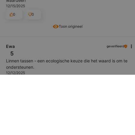
waardeer!
12/15/2025
0
0
Toon origineel
Ewa
geverifieerd
5
Linnen tassen - een ecologische keuze die het waard is om te
ondersteunen.
12/12/2025
0
0
Toon origineel
Danielle
geverifieerd
5
Zeer mooie kwaliteit.
12/2/2025