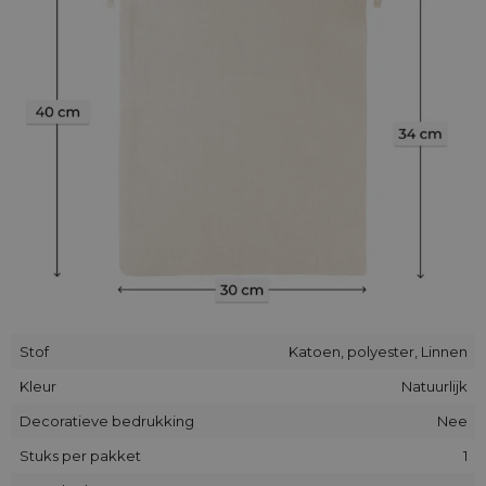
de
verpakking
snel en handig kan worden afgesloten
.
Saketos
stoffen
en linnen
zakken
zijn ideaal voor een
gebruik als productverpakking (en die ook kan worden
gepersonaliseerd), als opberg-organizers, herbruikbare
boodschappentassen of gewoon: als stijlvolle
geschenkverpakkingen.
In het aanbod van onze winkel vind je goedkope zakken
gemaakt van een stof die linnen imiteert - de kleur en de
textuur/weefsel (katoen met toevoeging van synthetische
vezels) maar ook linnen zakken gemaakt van 100% natuurlijk
linnen van Poolse productie.
Stof
Katoen, polyester, Linnen
Kleur
Natuurlijk
Decoratieve bedrukking
Nee
Stuks per pakket
1