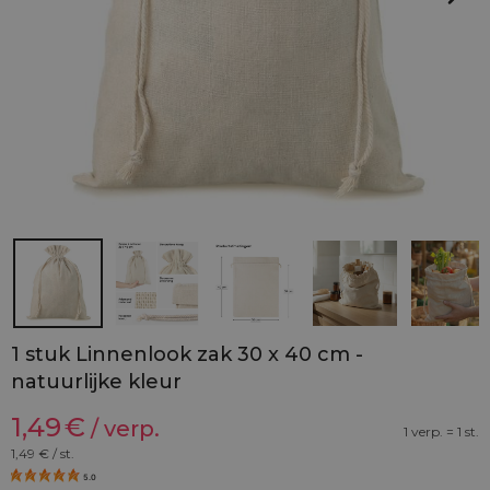
1 stuk Linnenlook zak 30 x 40 cm -
natuurlijke kleur
1,49
€
/ verp.
1 verp. = 1 st.
1,49
€ / st.
5.0