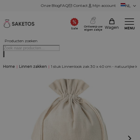
Onze Blog
FAQ
Contact
Mijn account
NL
Ontwerp uw
Wagen
MENU
Sale
eigen zakje
Producten zoeken
Home
|
Linnen zakken
|
1 stuk Linnenlook zak 30 x 40 cm - natuurlijke kl