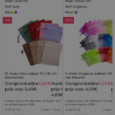
Maat: 13x18 cm
Maat: 30x40 cm
Stof: Jute
Stof: Organza
Kleur:
Kleur:
-15%
-20%
10 stuks Jute zakjes 13 x 18 cm -
5 stuks Organza zakken 30 x
kleurenmix
van kleuren
Oorspronkelijke
4,69
€
Huidige
Oorspronkelijke
3,29
€
H
5,49
€
prijs was: 5,49€.
prijs is:
prijs was: 4,09€.
pr
4,69€.
3
Laagste prijs in de afgelopen 30 dagen vóór
Laagste prijs in de afgelopen 30 dagen
de prijsverlaging:
4,69
€
.
de prijsverlaging:
3,29
€
.
0,47
€ / st.
1 verp. = 10 st.
0,66
€ / st.
1 verp. =