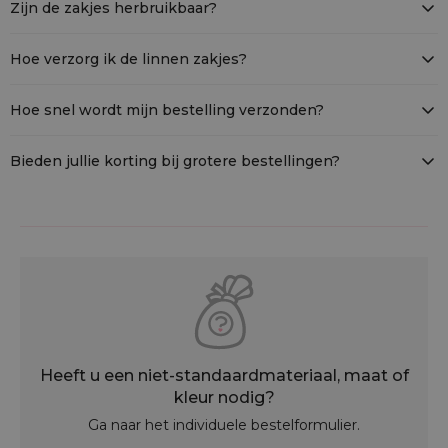
Zijn de zakjes herbruikbaar?
Hoewel ze niet volledig milieuvriendelijk zijn, worden zakjes met
linnenlook beschouwd als een duurzamer alternatief voor
Hoe verzorg ik de linnen zakjes?
wegwerpverpakkingen.
Was ze op een lage temperatuur en vermijd agressieve
wasmiddelen. Laat ze plat drogen om hun vorm te behouden.
Hoe snel wordt mijn bestelling verzonden?
Bestellingen worden binnen 24 uur na ontvangst van betaling
verzonden, zodat je snel je producten ontvangt.
Bieden jullie korting bij grotere bestellingen?
Ja, wij bieden aantrekkelijke volumekortingen voor grotere
orders. Neem gerust contact met ons op voor een offerte op
maat of meer informatie over lopende acties.
Heeft u een niet-standaardmateriaal, maat of
kleur nodig?
Ga naar het individuele bestelformulier.