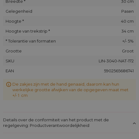
Breedte *
30 cm
Gelegenheid
Pasen
Hoogte *
40 cm
Hoogte van trekstrip *
34 cm
* Tolerantie van formaten
+/- 5%
Grootte
Groot
SKU
LIN-3040-NAT-172
EAN
5902565686741
De zakjes zijn met de hand genaaid, daarom kan hun
werkelijke grootte afwijken van de opgegeven maat met
+/- 1 cm
Details over de conformiteit van het product met de
regelgeving: Productverantwoordelijkheid