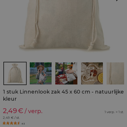
1 stuk Linnenlook zak 45 x 60 cm - natuurlijke
kleur
2,49
€
/ verp.
1 verp. = 1 st.
2,49
€ / st.
4.5