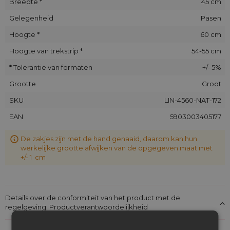
Breedte *
45 cm
Gelegenheid
Pasen
Hoogte *
60 cm
Hoogte van trekstrip *
54-55 cm
* Tolerantie van formaten
+/- 5%
Grootte
Groot
SKU
LIN-4560-NAT-172
EAN
5903003405177
De zakjes zijn met de hand genaaid, daarom kan hun
werkelijke grootte afwijken van de opgegeven maat met
+/- 1 cm
Details over de conformiteit van het product met de
regelgeving: Productverantwoordelijkheid