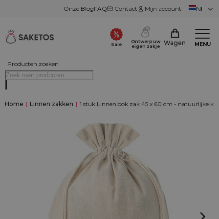
Onze Blog
FAQ
Contact
Mijn account
NL
Ontwerp uw
Wagen
MENU
Sale
eigen zakje
Producten zoeken
Home
|
Linnen zakken
|
1 stuk Linnenlook zak 45 x 60 cm - natuurlijke kle