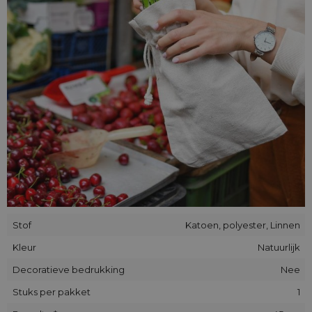
de
verpakking
snel en handig kan worden afgesloten
.
Saketos
stoffen
en linnen
zakken
zijn ideaal voor een
gebruik als productverpakking (en die ook kan worden
gepersonaliseerd), als opberg-organizers, herbruikbare
boodschappentassen of gewoon: als stijlvolle
geschenkverpakkingen.
In het aanbod van onze winkel vind je goedkope zakken
gemaakt van een stof die linnen imiteert - de kleur en de
textuur/weefsel (katoen met toevoeging van synthetische
vezels) maar ook linnen zakken gemaakt van 100% natuurlijk
linnen van Poolse productie.
Stof
Katoen, polyester, Linnen
Kleur
Natuurlijk
Decoratieve bedrukking
Nee
Stuks per pakket
1