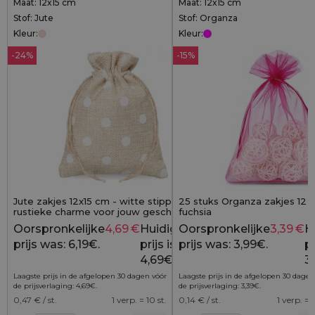
Maat: 12x15 cm
Maat: 12x15 cm
Stof: Jute
Stof: Organza
Kleur:
Kleur:
-24%
-15%
Jute zakjes 12x15 cm - witte stippen &
25 stuks Organza zakjes 12 x
rustieke charme voor jouw geschenken
fuchsia
Oorspronkelijke
4,69
€
Huidige
Oorspronkelijke
3,39
€
H
6,19
€
prijs was: 6,19€.
prijs is:
prijs was: 3,99€.
pr
4,69€.
3
Laagste prijs in de afgelopen 30 dagen vóór
Laagste prijs in de afgelopen 30 dagen
de prijsverlaging:
4,69
€
.
de prijsverlaging:
3,39
€
.
0,47
€ / st.
1 verp. = 10 st.
0,14
€ / st.
1 verp. = 2