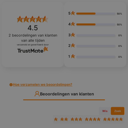
5
50%
4
50%
4.5
3
2
beoordelingen van klanten
0%
van alle tijden
verzameld en geverifieerd door
2
0%
1
0%
Hoe verzamelen we beoordelingen?
Beoordelingen van klanten
Wis
Zoek