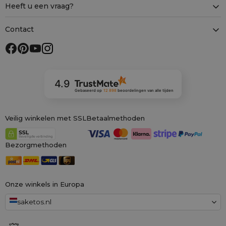
Heeft u een vraag?
Contact
4.9
Gebaseerd op
12 898
beoordelingen
van alle tijden
Veilig winkelen met SSL
Betaalmethoden
Bezorgmethoden
Onze winkels in Europa
saketos.nl