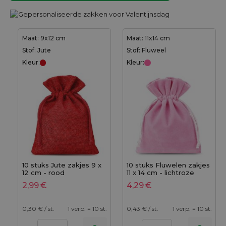
Maat: 9x12 cm
Maat: 11x14 cm
Stof: Jute
Stof: Fluweel
Kleur:
Kleur:
10 stuks Jute zakjes 9 x
10 stuks Fluwelen zakjes
12 cm - rood
11 x 14 cm - lichtroze
2,99
€
4,29
€
0,30
€ / st.
1 verp. = 10 st.
0,43
€ / st.
1 verp. = 10 st.