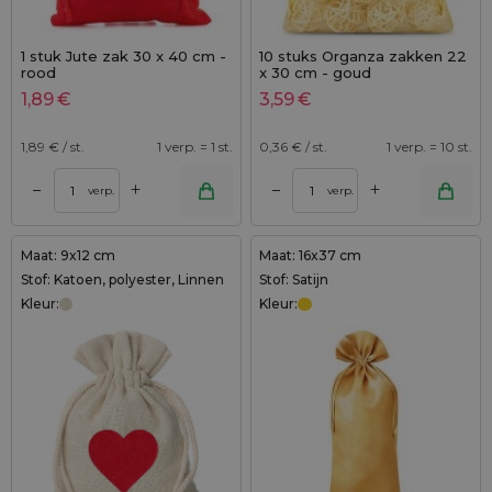
1 stuk Jute zak 30 x 40 cm -
10 stuks Organza zakken 22
rood
x 30 cm - goud
1,89
€
3,59
€
1,89
€ / st.
1 verp. = 1 st.
0,36
€ / st.
1 verp. = 10 st.
+
+
–
–
verp.
verp.
Maat: 9x12 cm
Maat: 16x37 cm
Stof: Katoen, polyester, Linnen
Stof: Satijn
Kleur:
Kleur: