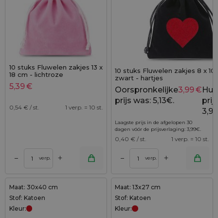
10 stuks Fluwelen zakjes 13 x
10 stuks Fluwelen zakjes 8 x 10
18 cm - lichtroze
zwart - hartjes
5,39
€
Oorspronkelijke
3,99
€
Hui
prijs was: 5,13€.
prijs
0,54
€ / st.
1 verp. = 10 st.
3,99
Laagste prijs in de afgelopen 30
dagen vóór de prijsverlaging:
3,99
€
.
0,40
€ / st.
1 verp. = 10 st.
+
+
–
–
verp.
verp.
Maat: 30x40 cm
Maat: 13x27 cm
Stof: Katoen
Stof: Katoen
Kleur:
Kleur: