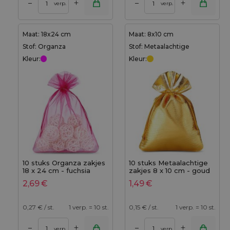
+
+
–
–
verp.
verp.
Maat: 18x24 cm
Maat: 8x10 cm
Stof: Organza
Stof: Metaalachtige
Kleur:
Kleur:
10 stuks Organza zakjes
10 stuks Metaalachtige
18 x 24 cm - fuchsia
zakjes 8 x 10 cm - goud
metallic
2,69
€
1,49
€
0,27
€ / st.
1 verp. = 10 st.
0,15
€ / st.
1 verp. = 10 st.
+
+
–
–
verp.
verp.