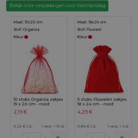
Bekijk onze verpakkingen voor Valentijnsdag
Maat: 15x20 cm
Maat: 18x24 cm
Stof: Organza
Stof: Fluweel
Kleur:
Kleur:
10 stuks Organza zakjes
5 stuks Fluwelen zakjes
15 x 20 cm - rood
18 x 24 cm - rood
2,19
€
4,29
€
0,22
€ / st.
1 verp. = 10 st.
0,86
€ / st.
1 verp. = 5 st.