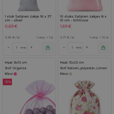
1 stuk Satijnen zakje 16 x 37
10 stuks Satijnen zakjes 8 x
cm - zilver
10 cm - lichtroze
0,69
€
1,69
€
0,69
€ / st.
1 verp. = 1 st.
0,17
€ / st.
1 verp. = 10 st.
+
+
–
–
verp.
verp.
Maat: 8x10 cm
Maat: 15x20 cm
Stof: Organza
Stof: Katoen, polyester, Linnen
Kleur:
Kleur:
-15%