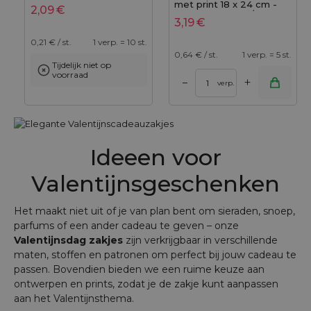
met print 18 x 24 cm -
2,09
€
natuurlijke kleur / rozen
3,19
€
0,21
€ / st.
1 verp. = 10 st.
0,64
€ / st.
1 verp. = 5 st.
Tijdelijk niet op
voorraad
+
–
verp.
Ideeen voor
Valentijnsgeschenken
Het maakt niet uit of je van plan bent om sieraden, snoep,
parfums of een ander cadeau te geven – onze
Valentijnsdag zakjes
zijn verkrijgbaar in verschillende
maten, stoffen en patronen om perfect bij jouw cadeau te
passen. Bovendien bieden we een ruime keuze aan
ontwerpen en prints, zodat je de zakje kunt aanpassen
aan het Valentijnsthema.