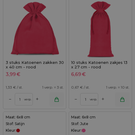
3 stuks Katoenen zakken 30
10 stuks Katoenen zakjes 13
x 40 cm - rood
x 27 cm - rood
3,99
€
6,69
€
1,33
€ / st.
1 verp. = 3 st.
0,67
€ / st.
1 verp. = 10 st.
+
+
–
–
verp.
verp.
Maat: 6x8 cm
Maat: 6x8 cm
Stof: Satijn
Stof: Jute
Kleur:
Kleur: