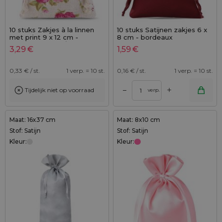
10 stuks Zakjes à la linnen
10 stuks Satijnen zakjes 6 x
met print 9 x 12 cm -
8 cm - bordeaux
natuurlijke kleur / rozen
3,29
€
1,59
€
0,33
€ / st.
1 verp. = 10 st.
0,16
€ / st.
1 verp. = 10 st.
+
–
Tijdelijk niet op voorraad
verp.
Maat: 16x37 cm
Maat: 8x10 cm
Stof: Satijn
Stof: Satijn
Kleur:
Kleur: