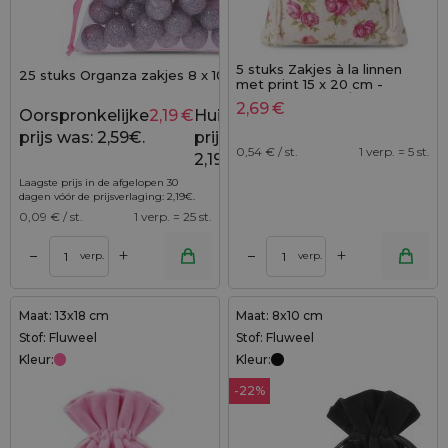
5 stuks Zakjes à la linnen
25 stuks Organza zakjes 8 x 10 cm - roze
met print 15 x 20 cm -
natuurlijke kleur / rozen
2,69
€
Oorspronkelijke
2,19
€
Huidige
2,59
€
prijs was: 2,59€.
prijs is:
0,54
€ / st.
1 verp. = 5 st.
2,19€.
Laagste prijs in de afgelopen 30
dagen vóór de prijsverlaging:
2,19
€
.
0,09
€ / st.
1 verp. = 25 st.
+
+
–
–
verp.
verp.
Maat: 13x18 cm
Maat: 8x10 cm
Stof: Fluweel
Stof: Fluweel
Kleur:
Kleur:
-22%