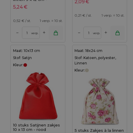
2,09
€
natuurlijk - hartjes
5,24
€
0,21
€ / st.
1 verp. = 10 st.
0,52
€ / st.
1 verp. = 10 st.
+
+
–
–
verp.
verp.
Maat: 10x13 cm
Maat: 18x24 cm
Stof: Satijn
Stof: Katoen, polyester,
Linnen
Kleur:
Kleur:
10 stuks Satijnen zakjes
10 x 13 cm - rood
5 stuks Zakjes à la linnen