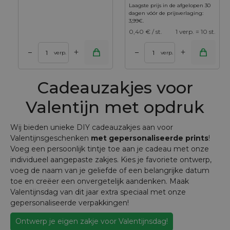
Laagste prijs in de afgelopen 30
dagen vóór de prijsverlaging:
3,99
€
.
0,40
€ / st.
1 verp. = 10 st.
+
+
–
–
verp.
verp.
Cadeauzakjes voor
Valentijn met opdruk
Wij bieden unieke DIY cadeauzakjes aan voor
Valentijnsgeschenken
met gepersonaliseerde prints
!
Voeg een persoonlijk tintje toe aan je cadeau met onze
individueel aangepaste zakjes. Kies je favoriete ontwerp,
voeg de naam van je geliefde of een belangrijke datum
toe en creëer een onvergetelijk aandenken. Maak
Valentijnsdag van dit jaar extra speciaal met onze
gepersonaliseerde verpakkingen!
Ontwerp je eigen zakje voor Valentijnsdag!