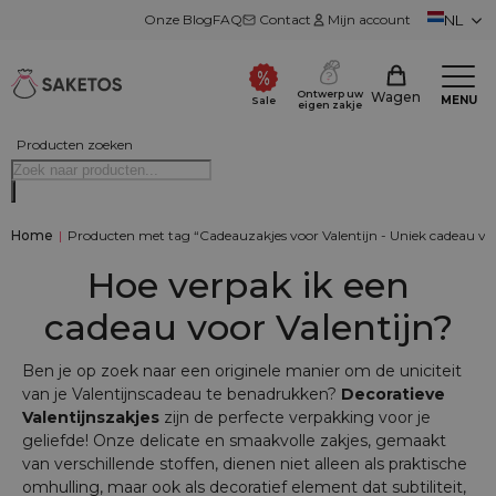
Onze Blog
FAQ
Contact
Mijn account
NL
Ontwerp uw
Wagen
MENU
Sale
eigen zakje
Producten zoeken
Home
|
Producten met tag “Cadeauzakjes voor Valentijn - Uniek cadeau voo
Hoe verpak ik een
cadeau voor Valentijn?
Ben je op zoek naar een originele manier om de uniciteit
van je Valentijnscadeau te benadrukken?
Decoratieve
Valentijnszakjes
zijn de perfecte verpakking voor je
geliefde! Onze delicate en smaakvolle zakjes, gemaakt
van verschillende stoffen, dienen niet alleen als praktische
omhulling, maar ook als decoratief element dat subtiliteit,