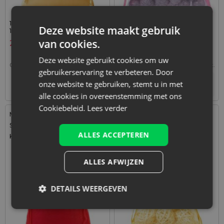
10 stuks Satijnen zakjes 10 x
25 stuks Organza zakjes 11 x
Deze website maakt gebruik
13 cm - goud
14 cm - roze
van cookies.
2,09
€
3,69
€
Deze website gebruikt cookies om uw
0,21
€ / st.
1 verp. = 10 st.
0,15
€ / st.
1 verp. = 25 st.
gebruikerservaring te verbeteren. Door
onze website te gebruiken, stemt u in met
+
–
Tijdelijk niet op voorraad
verp.
alle cookies in overeenstemming met ons
Cookiebeleid.
Lees verder
Maat: 30x40 cm
Maat: 22x30 cm
Stof: Jute
Stof: Organza
ALLES ACCEPTEREN
Kleur:
Kleur:
ALLES AFWIJZEN
Bestseller
DETAILS WEERGEVEN