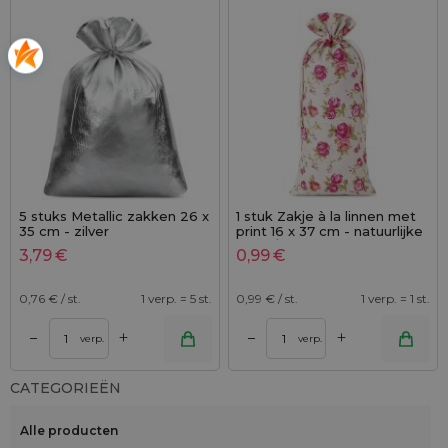
5 stuks Metallic zakken 26 x
1 stuk Zakje à la linnen met
35 cm - zilver
print 16 x 37 cm - natuurlijke
kleur / rozen
3,79
€
0,99
€
0,76
€ / st.
1 verp. = 5 st.
0,99
€ / st.
1 verp. = 1 st.
+
+
–
–
verp.
verp.
CATEGORIEËN
Alle producten