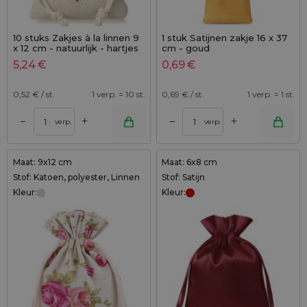
10 stuks Zakjes à la linnen 9
1 stuk Satijnen zakje 16 x 37
x 12 cm - natuurlijk - hartjes
cm - goud
5,24
€
0,69
€
0,52
€ / st.
1 verp. = 10 st.
0,69
€ / st.
1 verp. = 1 st.
+
+
–
–
verp.
verp.
Maat: 9x12 cm
Maat: 6x8 cm
Stof: Katoen, polyester, Linnen
Stof: Satijn
Kleur:
Kleur: