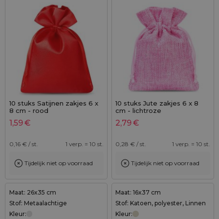
10 stuks Satijnen zakjes 6 x
10 stuks Jute zakjes 6 x 8
8 cm - rood
cm - lichtroze
1,59
€
2,79
€
0,16
€ / st.
1 verp. = 10 st.
0,28
€ / st.
1 verp. = 10 st.
Tijdelijk niet op voorraad
Tijdelijk niet op voorraad
Maat: 26x35 cm
Maat: 16x37 cm
Stof: Metaalachtige
Stof: Katoen, polyester, Linnen
Kleur:
Kleur: