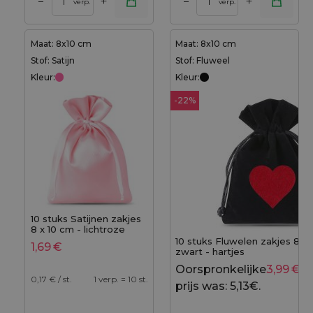
+
+
–
–
verp.
verp.
Maat: 8x10 cm
Maat: 8x10 cm
Stof: Satijn
Stof: Fluweel
Kleur:
Kleur:
-22%
10 stuks Satijnen zakjes
8 x 10 cm - lichtroze
10 stuks Fluwelen zakjes 8 x 
1,69
€
zwart - hartjes
Oorspronkelijke
3,99
€
H
0,17
€ / st.
1 verp. = 10 st.
prijs was: 5,13€.
pr
3,