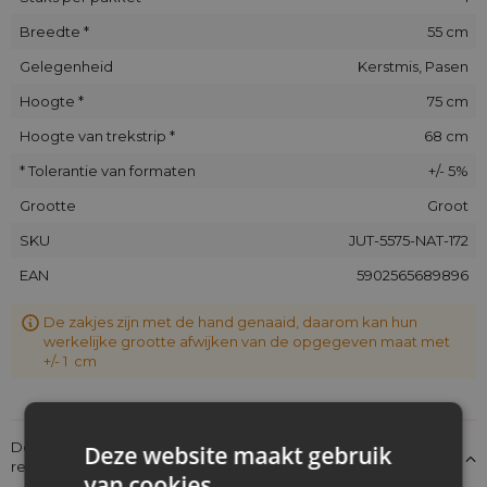
Breedte *
55 cm
Gelegenheid
Kerstmis, Pasen
Hoogte *
75 cm
Hoogte van trekstrip *
68 cm
* Tolerantie van formaten
+/- 5%
Grootte
Groot
SKU
JUT-5575-NAT-172
EAN
5902565689896
De zakjes zijn met de hand genaaid, daarom kan hun
werkelijke grootte afwijken van de opgegeven maat met
+/- 1 cm
Details over de conformiteit van het product met de
Deze website maakt gebruik
regelgeving: Productverantwoordelijkheid
van cookies.