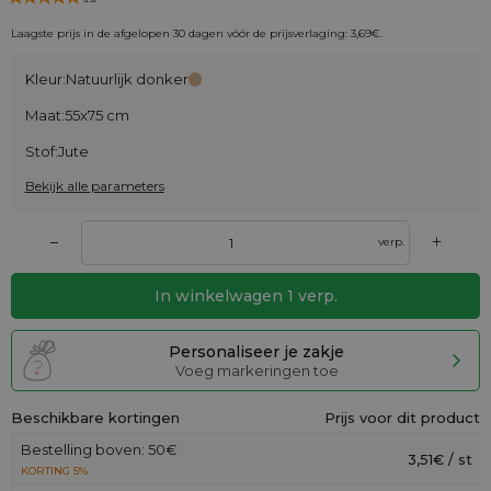
Laagste prijs in de afgelopen 30 dagen vóór de prijsverlaging:
3,69
€
.
Kleur:
Natuurlijk donker
Maat:
55x75 cm
Stof:
Jute
Bekijk alle parameters
+
–
verp.
In winkelwagen
1
verp.
Personaliseer je zakje
Voeg markeringen toe
Beschikbare kortingen
Prijs voor dit product
Bestelling boven: 50€
3,51€ / st
KORTING 5%