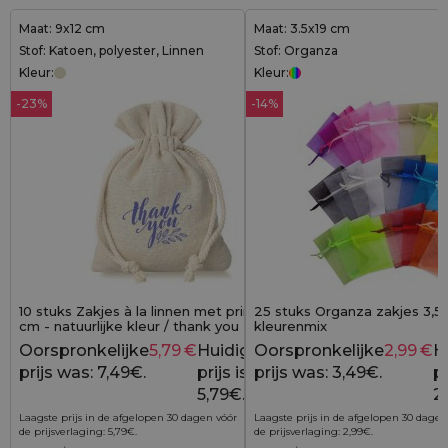
Maat: 9x12 cm
Maat: 3.5x19 cm
Stof: Katoen, polyester, Linnen
Stof: Organza
Kleur:
Kleur:
-23%
-14%
10 stuks Zakjes à la linnen met print 9 x 12
25 stuks Organza zakjes 3,5 
cm - natuurlijke kleur / thank you 2
kleurenmix
Oorspronkelijke
5,79
€
Huidige
Oorspronkelijke
2,99
€
H
7,49
€
prijs was: 7,49€.
prijs is:
prijs was: 3,49€.
pr
5,79€.
2
Laagste prijs in de afgelopen 30 dagen vóór
Laagste prijs in de afgelopen 30 dagen
de prijsverlaging:
5,79
€
.
de prijsverlaging:
2,99
€
.