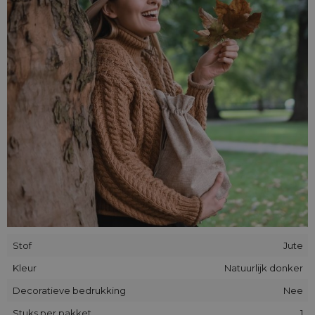
ecologische producten aan, daarom leent deze stof zich
uitstekend voor evenementen in een dorpsklimaat.
Stof
Jute
Kleur
Natuurlijk donker
Decoratieve bedrukking
Nee
Stuks per pakket
1