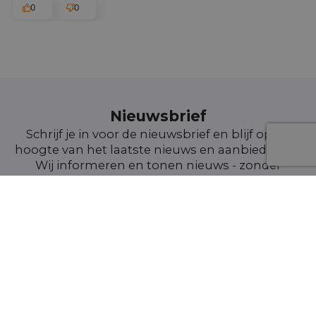
0
0
Nieuwsbrief
Schrijf je in voor de nieuwsbrief en blijf op de
hoogte van het laatste nieuws en aanbiedingen
Wij informeren en tonen nieuws - zonder
onnodige spam. Blijf regelmatig bij ons!
Voor details over gegevensverwerking, zie onze Privacyverklaring. Je
kunt je op elk moment zonder kosten
uitschrijven
. (verplicht)