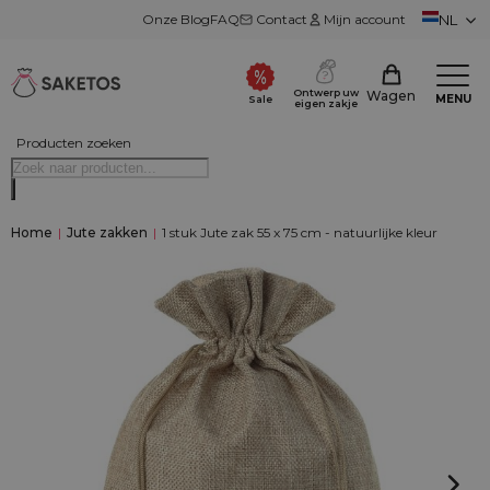
Onze Blog
FAQ
Contact
Mijn account
NL
Ontwerp uw
Wagen
MENU
Sale
eigen zakje
Producten zoeken
Home
|
Jute zakken
|
1 stuk Jute zak 55 x 75 cm - natuurlijke kleur