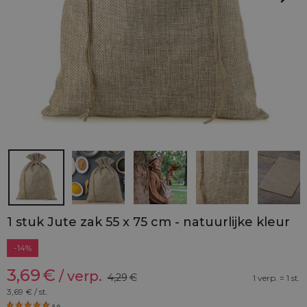
1 stuk Jute zak 55 x 75 cm - natuurlijke kleur
-14%
3,69
€
/ verp.
4,29
€
1 verp. = 1 st.
3,69
€ / st.
5.0