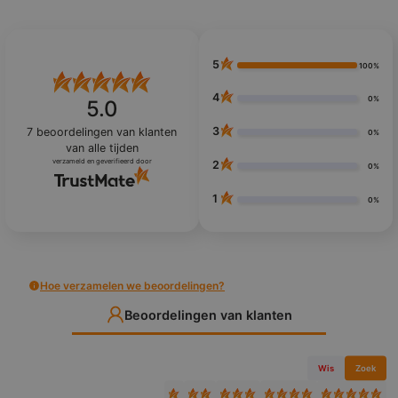
5
100%
4
0%
5.0
3
7
beoordelingen van klanten
0%
van alle tijden
verzameld en geverifieerd door
2
0%
1
0%
Hoe verzamelen we beoordelingen?
Beoordelingen van klanten
Wis
Zoek