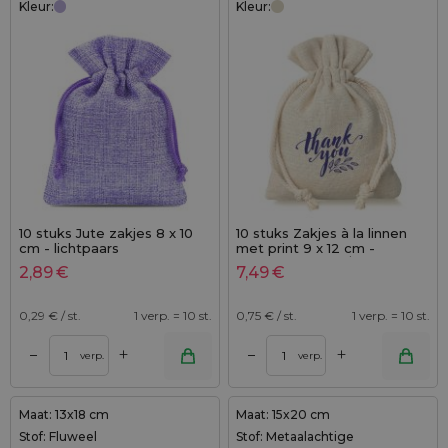
Kleur:
Kleur:
10 stuks Jute zakjes 8 x 10
10 stuks Zakjes à la linnen
cm - lichtpaars
met print 9 x 12 cm -
natuurlijke kleur / thank you
2,89
€
7,49
€
0,29
€ / st.
1 verp. = 10 st.
0,75
€ / st.
1 verp. = 10 st.
+
+
–
–
verp.
verp.
Maat: 13x18 cm
Maat: 15x20 cm
Stof: Fluweel
Stof: Metaalachtige