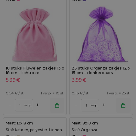
10 stuks Fluwelen zakjes 13 x
25 stuks Organza zakjes 12 x
18 cm - lichtroze
15 cm - donkerpaars
5,39
€
3,99
€
0,54
€ / st.
1 verp. = 10 st.
0,16
€ / st.
1 verp. = 25 st.
+
+
–
–
verp.
verp.
Maat: 13x18 cm
Maat: 8x10 cm
Stof: Katoen, polyester, Linnen
Stof: Organza