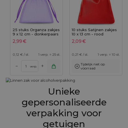
25 stuks Organza zakjes
10 stuks Satijnen zakjes
9 x 12 cm - donkerpaars
10 x 13 cm - rood
2,99
€
2,09
€
0,12
€ / st.
1 verp. = 25 st.
0,21
€ / st.
1 verp. = 10 st.
Tijdelijk niet op
+
–
verp.
voorraad
Unieke
gepersonaliseerde
verpakking voor
getuigen