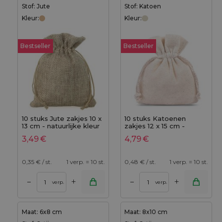
Stof: Jute
Stof: Katoen
Kleur:
Kleur:
Bestseller
Bestseller
10 stuks Jute zakjes 10 x
10 stuks Katoenen
13 cm - natuurlijke kleur
zakjes 12 x 15 cm -
natuurlijk, met trekkoord
3,49
€
4,79
€
0,35
€ / st.
1 verp. = 10 st.
0,48
€ / st.
1 verp. = 10 st.
+
+
–
–
verp.
verp.
Maat: 6x8 cm
Maat: 8x10 cm