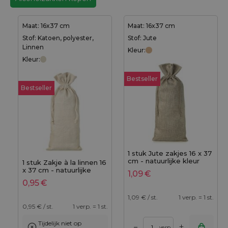
Maat: 16x37 cm
Maat: 16x37 cm
Stof: Katoen, polyester,
Stof: Jute
Linnen
Kleur:
Kleur:
Bestseller
Bestseller
1 stuk Jute zakjes 16 x 37
cm - natuurlijke kleur
1 stuk Zakje à la linnen 16
x 37 cm - natuurlijke
1,09
€
kleur
0,95
€
1,09
€ / st.
1 verp. = 1 st.
0,95
€ / st.
1 verp. = 1 st.
Tijdelijk niet op
+
–
verp.