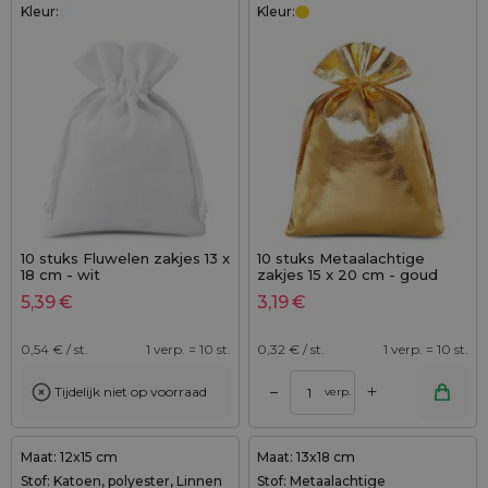
Kleur:
Kleur:
10 stuks Fluwelen zakjes 13 x
10 stuks Metaalachtige
18 cm - wit
zakjes 15 x 20 cm - goud
metallic
5,39
€
3,19
€
0,54
€ / st.
1 verp. = 10 st.
0,32
€ / st.
1 verp. = 10 st.
+
–
Tijdelijk niet op voorraad
verp.
Maat: 12x15 cm
Maat: 13x18 cm
Stof: Katoen, polyester, Linnen
Stof: Metaalachtige