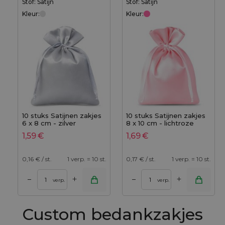
Stof: Satijn
Stof: Satijn
Kleur:
Kleur:
10 stuks Satijnen zakjes
10 stuks Satijnen zakjes
6 x 8 cm - zilver
8 x 10 cm - lichtroze
1,59
€
1,69
€
0,16
€ / st.
1 verp. = 10 st.
0,17
€ / st.
1 verp. = 10 st.
+
+
–
–
verp.
verp.
Custom bedankzakjes