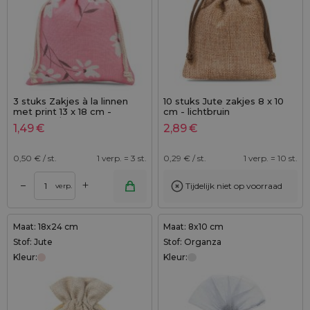
3 stuks Zakjes à la linnen
10 stuks Jute zakjes 8 x 10
met print 13 x 18 cm -
cm - lichtbruin
natuurlijk / roze bloemen
1,49
€
2,89
€
0,50
€ / st.
1 verp. = 3 st.
0,29
€ / st.
1 verp. = 10 st.
+
–
Tijdelijk niet op voorraad
verp.
Maat: 18x24 cm
Maat: 8x10 cm
Stof: Jute
Stof: Organza
Kleur:
Kleur: