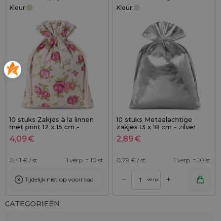
Kleur:
Kleur:
10 stuks Zakjes à la linnen
10 stuks Metaalachtige
met print 12 x 15 cm -
zakjes 13 x 18 cm - zilver
natuurlijke kleur / rozen
metallic
4,09
€
2,89
€
0,41
€ / st.
1 verp. = 10 st.
0,29
€ / st.
1 verp. = 10 st.
+
–
Tijdelijk niet op voorraad
verp.
CATEGORIEËN