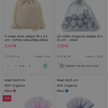
5 stuks Jute zakjes 18 x 24
25 stuks Organza zakjes 8 x
cm - lichte natuurlijke kleur
10 cm - zilver
3,49
€
2,59
€
0,70
€ / st.
1 verp. = 5 st.
0,10
€ / st.
1 verp. = 25 st.
+
–
Tijdelijk niet op voorraad
verp.
Maat: 8x10 cm
Maat: 8x10 cm
Stof: Organza
Stof: Organza
Kleur:
Kleur:
-15%