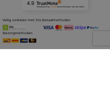
4.9
Gebaseerd op
12 878
beoordelingen
van alle tijden
Veilig winkelen met SSL
Betaalmethoden
Bezorgmethoden
Onze winkels in Europa
saketos.nl
Wij zijn de grootste online winkel voor materiële zakken, gespecialiseerd in
honderden kant-en-klare ontwerpen en maten.
Wij kunnen ook op
maat gemaakte bedrukking op zakken aanbieden. Daarnaast bieden wij
een royaal
100 dagen herroepingsrecht!
Saketos
- Zet je ideeën in onze zakjes