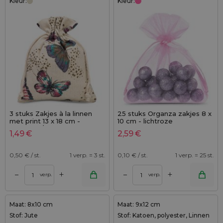
Kleur:
Kleur:
3 stuks Zakjes à la linnen
25 stuks Organza zakjes 8 x
met print 13 x 18 cm -
10 cm - lichtroze
natuurlijk / vlinder
1,49
€
2,59
€
0,50
€ / st.
1 verp. = 3 st.
0,10
€ / st.
1 verp. = 25 st.
+
+
–
–
verp.
verp.
Maat: 8x10 cm
Maat: 9x12 cm
Stof: Jute
Stof: Katoen, polyester, Linnen