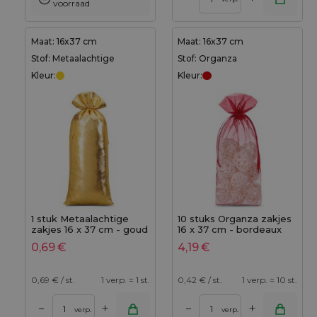
voorraad
Maat: 16x37 cm
Maat: 16x37 cm
Stof: Metaalachtige
Stof: Organza
Kleur:
Kleur:
1 stuk Metaalachtige
10 stuks Organza zakjes
zakjes 16 x 37 cm - goud
16 x 37 cm - bordeaux
metallic
0,69
€
4,19
€
0,69
€ / st.
1 verp. = 1 st.
0,42
€ / st.
1 verp. = 10 st.
+
+
–
–
verp.
verp.