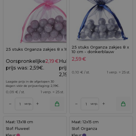
25 stuks Organza zakjes 8 x
25 stuks Organza zakjes 8 x 10 cm - roze
10 cm - donkerblauw
2,59
€
Oorspronkelijke
2,19
€
Huidige
2,59
€
prijs was: 2,59€.
prijs is:
0,10
€ / st.
1 verp. = 25 st.
2,19€.
Laagste prijs in de afgelopen 30
dagen vóór de prijsverlaging:
2,19
€
.
0,09
€ / st.
1 verp. = 25 st.
+
+
–
–
verp.
verp.
Maat: 13x18 cm
Maat: 12x15 cm
Stof: Fluweel
Stof: Organza
Kleur:
Kleur: