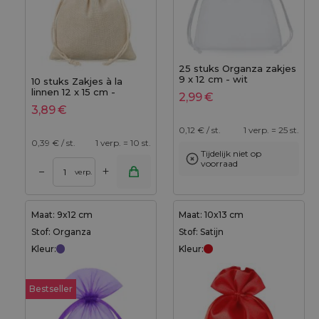
25 stuks Organza zakjes
9 x 12 cm - wit
10 stuks Zakjes à la
linnen 12 x 15 cm -
2,99
€
natuurlijke kleur
3,89
€
0,12
€ / st.
1 verp. = 25 st.
0,39
€ / st.
1 verp. = 10 st.
Tijdelijk niet op
voorraad
+
–
verp.
Maat: 9x12 cm
Maat: 10x13 cm
Stof: Organza
Stof: Satijn
Kleur:
Kleur:
Bestseller