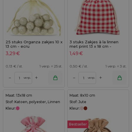
25 stuks Organza zakjes 10 x
3 stuks Zakjes à la linnen
13 cm - ecru
met print 13 x 18 cm -
natuurlijk / rode trellis
3,29
€
1,49
€
0,13
€ / st.
1 verp. = 25 st.
0,50
€ / st.
1 verp. = 3 st.
+
+
–
–
verp.
verp.
Maat: 13x18 cm
Maat: 8x10 cm
Stof: Katoen, polyester, Linnen
Stof: Jute
Kleur:
Kleur:
Bestseller