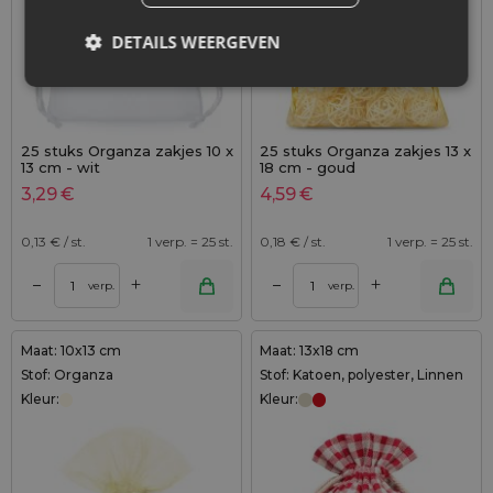
DETAILS WEERGEVEN
25 stuks Organza zakjes 10 x
25 stuks Organza zakjes 13 x
13 cm - wit
18 cm - goud
3,29
€
4,59
€
0,13
€ / st.
1 verp. = 25 st.
0,18
€ / st.
1 verp. = 25 st.
+
+
–
–
verp.
verp.
Maat: 10x13 cm
Maat: 13x18 cm
Stof: Organza
Stof: Katoen, polyester, Linnen
Kleur:
Kleur: