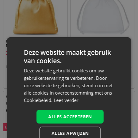
10 stuks Satijnen zakjes 10 x
25 stuks Organza zakjes 9 x
13 cm - goud
12 cm - wit
Deze website maakt gebruik
2,09
€
2,99
€
van cookies.
0,21
€ / st.
1 verp. = 10 st.
0,12
€ / st.
1 verp. = 25 st.
Deze website gebruikt cookies om uw
gebruikerservaring te verbeteren. Door
+
–
Tijdelijk niet op voorraad
verp.
onze website te gebruiken, stemt u in met
alle cookies in overeenstemming met ons
Maat: 10x13 cm
Maat: 13x18 cm
Cookiebeleid.
Lees verder
Stof: Organza
Stof: Organza
Kleur:
Kleur:
ALLES ACCEPTEREN
Bestseller
ALLES AFWIJZEN