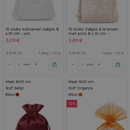
10 stuks Katoenen zakjes 8
10 stuks Zakjes à la linnen
x 10 cm - wit
met print 8 x 10 cm -
natuurlijke kleur / sneeuw
3,09
€
3,89
€
0,31
€ / st.
1 verp. = 10 st.
0,39
€ / st.
1 verp. = 10 st.
+
+
–
–
verp.
verp.
Maat: 8x10 cm
Maat: 8x10 cm
Stof: Satijn
Stof: Organza
Kleur:
Kleur:
-12%