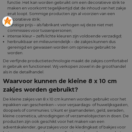
functie. Het kan worden gebruikt om een decoratieve strik te
maken en voorkomt tegelijkertijd dat de inhoud van het zakje
eruit loopt. Sommige producten zijn al voorzien van een
decoratieve strik;
gunstige prijs – als fabrikant verhogen wij deze niet met
commissies voor tussenpersonen;
intense kleur – zelfs lichte kleuren zijn voldoende verzadigd;
herbruikbaar en milieuvriendelijk – de zakjes kunnen dus
gereinigd en gewassen worden om opnieuw gebruikt te
worden.
De verfijnde productietechnologie maakt de zakjes comfortabel
in gebruik en functioneel. Wij verkopen zowel in de groothandel
als in de detailhandel.
Waarvoor kunnen de kleine 8 x 10 cm
zakjes worden gebruikt?
De kleine zakjes van 8 x 10 cm kunnen worden gebruikt voor het
inpakken van geschenken – voor verjaardags- of huwelijksgasten,
doopsels of communies. U kunt er ijsamandelen, geld, sieraden,
kleine cosmetica, uitnodigingen of verzamelobjecten in doen. De
producten zijn ook geschikt voor het maken van een
adventskalender, geurzakjes voor de kledingkast of bakjes voor