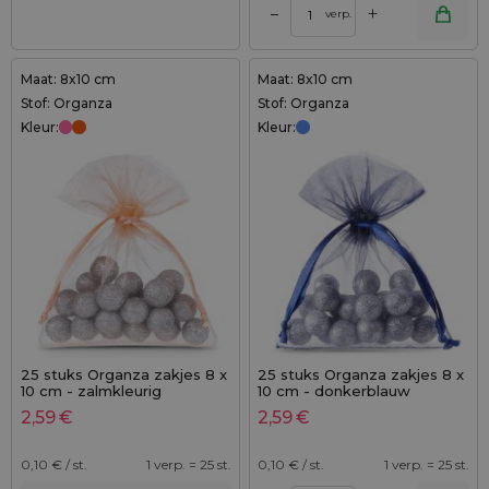
+
–
verp.
Maat: 8x10 cm
Maat: 8x10 cm
Stof: Organza
Stof: Organza
Kleur:
Kleur:
25 stuks Organza zakjes 8 x
25 stuks Organza zakjes 8 x
10 cm - zalmkleurig
10 cm - donkerblauw
2,59
€
2,59
€
0,10
€ / st.
1 verp. = 25 st.
0,10
€ / st.
1 verp. = 25 st.