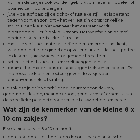
kunnen de zakjes ook worden gebruikt om levensmiddelen of
cosmetica in op te bergen;
jute – de stof past bij de boho- of rustieke stijl. Het is bestand
tegen vocht en zonlicht – het verliest zijn oorspronkelijke
structuur en kleur niet wanneer het daaraan wordt
blootgesteld. Het is ook duurzaam. Het weefsel van de stof
heeft een karakteristieke uitstraling;
metallic stof – het materiaal reflecteert en breekt het licht,
waardoor het er origineel en opvallend uitziet. Het past perfect
in de kerst-, nieuwjaars- en algemene feestsfeer;
satijn – ziet er luxueus uit en voelt aangenaam aan;
denim – het materiaal is bestand tegen trekken en rafelen. De
interessante kleur en textuur geven de zakjes een
onconventionele uitstraling.
De zakjes zijn er in verschillende kleuren: neonkleuren,
gedempte kleuren, maar ook rood, goud, zilver of groen. U kunt
de specifieke parameters kiezen die bij uw behoeften passen.
Wat zijn de kenmerken van de kleine 8 x
10 cm zakjes?
Elke kleine tas van 8 x 10 cm heeft:
een trekkoord – dit heeft een decoratieve en praktische