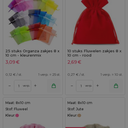
25 stuks Organza zakjes 8 x
10 stuks Fluwelen zakjes 8 x
10 cm - kleurenmix
10 cm - rood
3,09
€
2,69
€
0,12
€ / st.
1 verp. = 25 st.
0,27
€ / st.
1 verp. = 10 st.
+
+
–
–
verp.
verp.
Maat: 8x10 cm
Maat: 8x10 cm
Stof: Fluweel
Stof: Jute
Kleur:
Kleur: