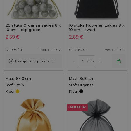
25 stuks Organza zakjes 8 x
10 stuks Fluwelen zakjes 8 x
10 cm - olijf groen
10 cm - zwart
2,59
€
2,69
€
0,10
€ / st.
1 verp. = 25 st.
0,27
€ / st.
1 verp. = 10 st.
+
–
Tijdelijk niet op voorraad
verp.
Maat: 8x10 cm
Maat: 8x10 cm
Stof: Satijn
Stof: Organza
Kleur:
Kleur:
Bestseller