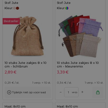
Stof: Jute
Stof: Jute
Kleur:
Kleur:
Bestseller
10 stuks Jute zakjes 8 x 10
10 stuks Jute zakjes 8 x 10
cm - lichtbruin
cm - kleurenmix
2,89
€
3,39
€
0,29
€ / st.
1 verp. = 10 st.
0,34
€ / st.
1 verp. = 10 st.
+
–
Tijdelijk niet op voorraad
verp.
Maat: 8x10 cm
Maat: 8x10 cm