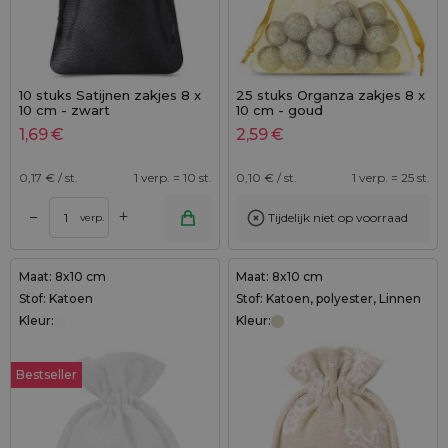
10 stuks Satijnen zakjes 8 x
25 stuks Organza zakjes 8 x
10 cm - zwart
10 cm - goud
1,69
€
2,59
€
0,17
€ / st.
1 verp. = 10 st.
0,10
€ / st.
1 verp. = 25 st.
+
–
Tijdelijk niet op voorraad
verp.
Maat: 8x10 cm
Maat: 8x10 cm
Stof: Katoen
Stof: Katoen, polyester, Linnen
Kleur:
Kleur:
Bestseller