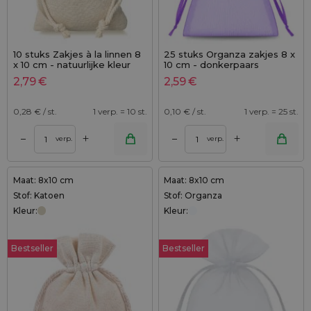
10 stuks Zakjes à la linnen 8
25 stuks Organza zakjes 8 x
x 10 cm - natuurlijke kleur
10 cm - donkerpaars
2,79
€
2,59
€
0,28
€ / st.
1 verp. = 10 st.
0,10
€ / st.
1 verp. = 25 st.
+
+
–
–
verp.
verp.
Maat: 8x10 cm
Maat: 8x10 cm
Stof: Katoen
Stof: Organza
Kleur:
Kleur:
Bestseller
Bestseller