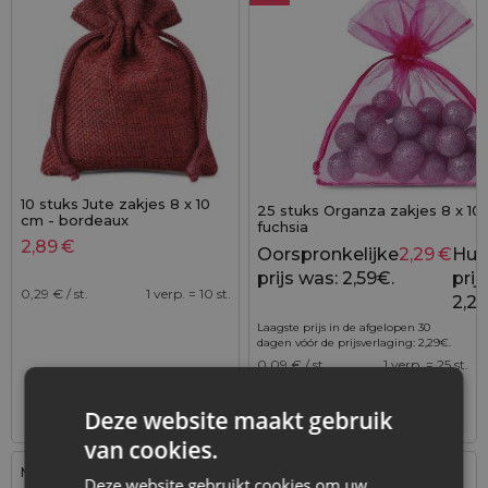
10 stuks Jute zakjes 8 x 10
25 stuks Organza zakjes 8 x 10
cm - bordeaux
fuchsia
2,89
€
Oorspronkelijke
2,29
€
Hui
prijs was: 2,59€.
prijs
0,29
€ / st.
1 verp. = 10 st.
2,29
Laagste prijs in de afgelopen 30
dagen vóór de prijsverlaging:
2,29
€
.
0,09
€ / st.
1 verp. = 25 st.
+
+
–
–
verp.
verp.
Deze website maakt gebruik
van cookies.
Maat: 8x10 cm
Maat: 8x10 cm
Deze website gebruikt cookies om uw