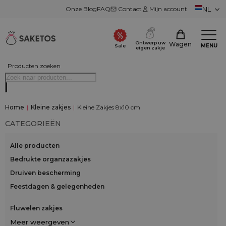
Onze Blog
FAQ
Contact
Mijn account
NL
Ontwerp uw
Wagen
MENU
Sale
eigen zakje
Producten zoeken
Home
|
Kleine zakjes
|
Kleine Zakjes 8x10 cm
CATEGORIEËN
Alle producten
Bedrukte organzazakjes
Druiven bescherming
Feestdagen & gelegenheden
Fluwelen zakjes
Meer weergeven