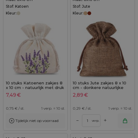
Stof: Katoen
Stof: Jute
Kleur:
Kleur:
10 stuks Katoenen zakjes 8
10 stuks Jute zakjes 8 x 10
x 10 cm - natuurlijk met druk
cm - donkere natuurlijke
lavendel
kleur
7,49
€
2,89
€
0,75
€ / st.
1 verp. = 10 st.
0,29
€ / st.
1 verp. = 10 st.
+
–
Tijdelijk niet op voorraad
verp.