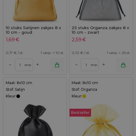
10 stuks Satijnen zakjes 8 x
25 stuks Organza zakjes 8 x
10 cm - goud
10 cm - zwart
1,69
€
2,59
€
0,17
€ / st.
1 verp. = 10 st.
0,10
€ / st.
1 verp. = 25 st.
+
+
–
–
verp.
verp.
Maat: 8x10 cm
Maat: 8x10 cm
Stof: Satijn
Stof: Organza
Kleur:
Kleur:
Bestseller