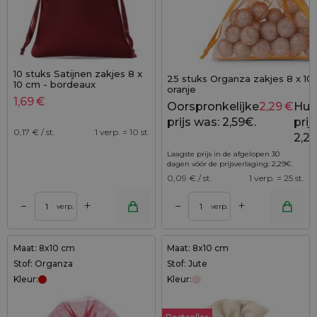
10 stuks Satijnen zakjes 8 x
25 stuks Organza zakjes 8 x 10
10 cm - bordeaux
oranje
1,69
€
Oorspronkelijke
2,29
€
Hui
prijs was: 2,59€.
prijs
0,17
€ / st.
1 verp. = 10 st.
2,29
Laagste prijs in de afgelopen 30
dagen vóór de prijsverlaging:
2,29
€
.
0,09
€ / st.
1 verp. = 25 st.
+
+
–
–
verp.
verp.
Maat: 8x10 cm
Maat: 8x10 cm
Stof: Organza
Stof: Jute
Kleur:
Kleur: