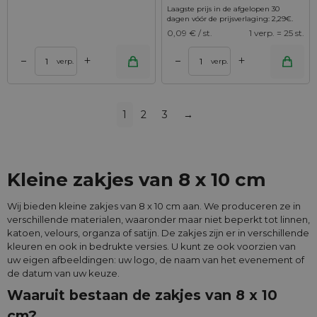
Laagste prijs in de afgelopen 30
dagen vóór de prijsverlaging:
2,29
€
.
0,09
€ / st.
1 verp. = 25 st.
+
+
–
–
verp.
verp.
1
2
3
→
Kleine zakjes van 8 x 10 cm
Wij bieden kleine zakjes van 8 x 10 cm aan. We produceren ze in
verschillende materialen, waaronder maar niet beperkt tot linnen,
katoen, velours, organza of satijn. De zakjes zijn er in verschillende
kleuren en ook in bedrukte versies. U kunt ze ook voorzien van
uw eigen afbeeldingen: uw logo, de naam van het evenement of
de datum van uw keuze.
Waaruit bestaan de zakjes van 8 x 10
cm?