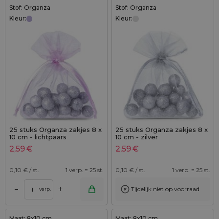
Stof: Organza
Stof: Organza
Kleur:
Kleur:
25 stuks Organza zakjes 8 x
25 stuks Organza zakjes 8 x
10 cm - lichtpaars
10 cm - zilver
2,59
€
2,59
€
0,10
€ / st.
1 verp. = 25 st.
0,10
€ / st.
1 verp. = 25 st.
+
–
Tijdelijk niet op voorraad
verp.
Maat: 8x10 cm
Maat: 8x10 cm