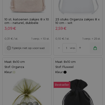
10 st. katoenen zakjes 8 x 10
25 stuks Organza zakjes 8 x
cm - naturel, dubbele
10 cm - wit
trekkoord
3,09
€
2,59
€
0,31
€ / st.
1 verp. = 10 st.
0,10
€ / st.
1 verp. = 25 st.
+
–
Tijdelijk niet op voorraad
verp.
Maat: 8x10 cm
Maat: 8x10 cm
Stof: Organza
Stof: Fluweel
Kleur:
Kleur:
Bestseller