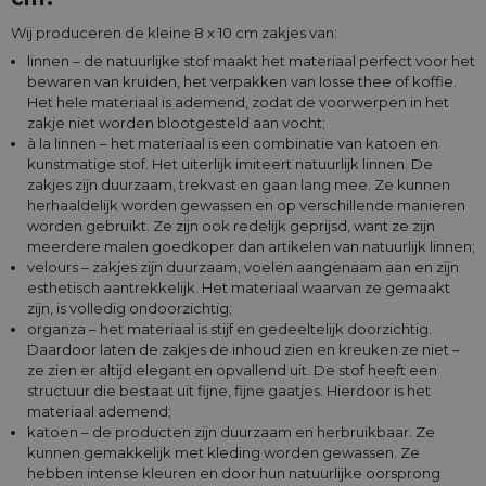
Wij produceren de kleine 8 x 10 cm zakjes van:
linnen – de natuurlijke stof maakt het materiaal perfect voor het
bewaren van kruiden, het verpakken van losse thee of koffie.
Het hele materiaal is ademend, zodat de voorwerpen in het
zakje niet worden blootgesteld aan vocht;
à la linnen – het materiaal is een combinatie van katoen en
kunstmatige stof. Het uiterlijk imiteert natuurlijk linnen. De
zakjes zijn duurzaam, trekvast en gaan lang mee. Ze kunnen
herhaaldelijk worden gewassen en op verschillende manieren
worden gebruikt. Ze zijn ook redelijk geprijsd, want ze zijn
meerdere malen goedkoper dan artikelen van natuurlijk linnen;
velours – zakjes zijn duurzaam, voelen aangenaam aan en zijn
esthetisch aantrekkelijk. Het materiaal waarvan ze gemaakt
zijn, is volledig ondoorzichtig;
organza – het materiaal is stijf en gedeeltelijk doorzichtig.
Daardoor laten de zakjes de inhoud zien en kreuken ze niet –
ze zien er altijd elegant en opvallend uit. De stof heeft een
structuur die bestaat uit fijne, fijne gaatjes. Hierdoor is het
materiaal ademend;
katoen – de producten zijn duurzaam en herbruikbaar. Ze
kunnen gemakkelijk met kleding worden gewassen. Ze
hebben intense kleuren en door hun natuurlijke oorsprong