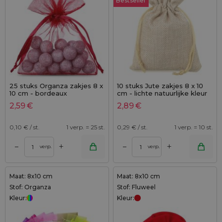
Bestseller
25 stuks Organza zakjes 8 x
10 stuks Jute zakjes 8 x 10
10 cm - bordeaux
cm - lichte natuurlijke kleur
2,59
€
2,89
€
0,10
€ / st.
1 verp. = 25 st.
0,29
€ / st.
1 verp. = 10 st.
+
+
–
–
verp.
verp.
Maat: 8x10 cm
Maat: 8x10 cm
Stof: Organza
Stof: Fluweel
Kleur:
Kleur: