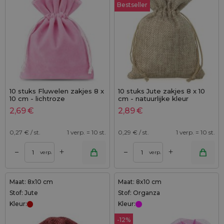
Bestseller
10 stuks Fluwelen zakjes 8 x
10 stuks Jute zakjes 8 x 10
10 cm - lichtroze
cm - natuurlijke kleur
2,69
€
2,89
€
0,27
€ / st.
1 verp. = 10 st.
0,29
€ / st.
1 verp. = 10 st.
+
+
–
–
verp.
verp.
Maat: 8x10 cm
Maat: 8x10 cm
Stof: Jute
Stof: Organza
Kleur:
Kleur:
-12%