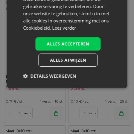
Stof: Satijn
Stof: Organza
gebruikerservaring te verbeteren. Door
Kleur:
Kleur:
onze website te gebruiken, stemt u in met
alle cookies in overeenstemming met ons
Cookiebeleid.
Lees verder
ALLES ACCEPTEREN
ALLES AFWIJZEN
DETAILS WEERGEVEN
10 stuks Satijnen zakjes 8 x
25 stuks Organza zakjes 8 x
10 cm - lichtroze
10 cm - ecru
1,69
€
2,59
€
0,17
€ / st.
1 verp. = 10 st.
0,10
€ / st.
1 verp. = 25 st.
+
+
–
–
verp.
verp.
Maat: 8x10 cm
Maat: 8x10 cm