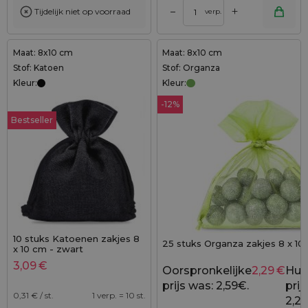
+
–
Tijdelijk niet op voorraad
verp.
Maat: 8x10 cm
Maat: 8x10 cm
Stof: Katoen
Stof: Organza
Kleur:
Kleur:
-12%
Bestseller
10 stuks Katoenen zakjes 8
25 stuks Organza zakjes 8 x 10
x 10 cm - zwart
3,09
€
Oorspronkelijke
2,29
€
Hui
prijs was: 2,59€.
prijs
0,31
€ / st.
1 verp. = 10 st.
2,29