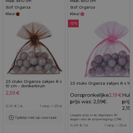
Maat: 8x10 cm
Maat: 8x10 cm
Stof: Organza
Stof: Organza
Kleur:
Kleur:
-15%
25 stuks Organza zakjes 8 x
25 stuks Organza zakjes 8 x 10
10 cm - donkerbruin
2,59
€
Oorspronkelijke
2,19
€
Huid
prijs was: 2,59€.
prijs 
0,10
€ / st.
1 verp. = 25 st.
2,19
Laagste prijs in de afgelopen 30
Tijdelijk niet op voorraad
dagen vóór de prijsverlaging:
2,19
€
.
0,09
€ / st.
1 verp. = 25 st.