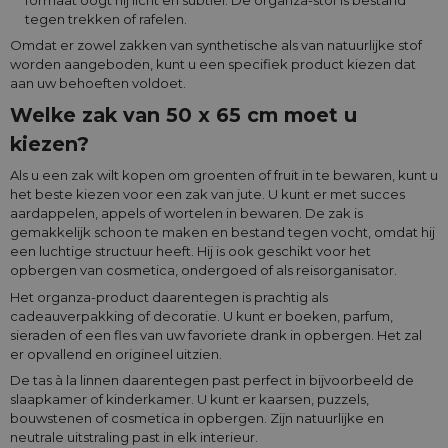
tegen trekken of rafelen.
Omdat er zowel zakken van synthetische als van natuurlijke stof
worden aangeboden, kunt u een specifiek product kiezen dat
aan uw behoeften voldoet.
Welke zak van 50 x 65 cm moet u
kiezen?
Als u een zak wilt kopen om groenten of fruit in te bewaren, kunt u
het beste kiezen voor een zak van jute. U kunt er met succes
aardappelen, appels of wortelen in bewaren. De zak is
gemakkelijk schoon te maken en bestand tegen vocht, omdat hij
een luchtige structuur heeft. Hij is ook geschikt voor het
opbergen van cosmetica, ondergoed of als reisorganisator.
Het organza-product daarentegen is prachtig als
cadeauverpakking of decoratie. U kunt er boeken, parfum,
sieraden of een fles van uw favoriete drank in opbergen. Het zal
er opvallend en origineel uitzien.
De tas à la linnen daarentegen past perfect in bijvoorbeeld de
slaapkamer of kinderkamer. U kunt er kaarsen, puzzels,
bouwstenen of cosmetica in opbergen. Zijn natuurlijke en
neutrale uitstraling past in elk interieur.