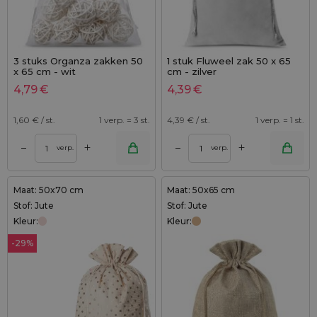
3 stuks Organza zakken 50
1 stuk Fluweel zak 50 x 65
x 65 cm - wit
cm - zilver
4,79
€
4,39
€
1,60
€ / st.
1 verp. = 3 st.
4,39
€ / st.
1 verp. = 1 st.
+
+
–
–
verp.
verp.
Maat: 50x70 cm
Maat: 50x65 cm
Stof: Jute
Stof: Jute
Kleur:
Kleur:
-29%