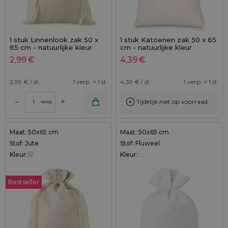
1 stuk Linnenlook zak 50 x
1 stuk Katoenen zak 50 x 65
65 cm - natuurlijke kleur
cm - natuurlijke kleur
2,99
€
4,39
€
2,99
€ / st.
1 verp. = 1 st.
4,39
€ / st.
1 verp. = 1 st.
+
–
Tijdelijk niet op voorraad
verp.
Maat: 50x65 cm
Maat: 50x65 cm
Stof: Jute
Stof: Fluweel
Kleur:
Kleur:
Bestseller