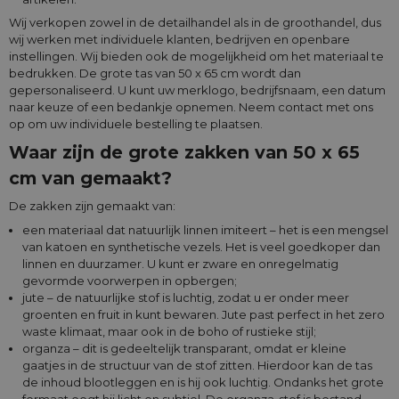
Wij verkopen zowel in de detailhandel als in de groothandel, dus
wij werken met individuele klanten, bedrijven en openbare
instellingen. Wij bieden ook de mogelijkheid om het materiaal te
bedrukken. De grote tas van 50 x 65 cm wordt dan
gepersonaliseerd. U kunt uw merklogo, bedrijfsnaam, een datum
naar keuze of een bedankje opnemen. Neem contact met ons
op om uw individuele bestelling te plaatsen.
Waar zijn de grote zakken van 50 x 65
cm van gemaakt?
De zakken zijn gemaakt van:
een materiaal dat natuurlijk linnen imiteert – het is een mengsel
van katoen en synthetische vezels. Het is veel goedkoper dan
linnen en duurzamer. U kunt er zware en onregelmatig
gevormde voorwerpen in opbergen;
jute – de natuurlijke stof is luchtig, zodat u er onder meer
groenten en fruit in kunt bewaren. Jute past perfect in het zero
waste klimaat, maar ook in de boho of rustieke stijl;
organza – dit is gedeeltelijk transparant, omdat er kleine
gaatjes in de structuur van de stof zitten. Hierdoor kan de tas
de inhoud blootleggen en is hij ook luchtig. Ondanks het grote
formaat oogt hij licht en subtiel. De organza-stof is bestand