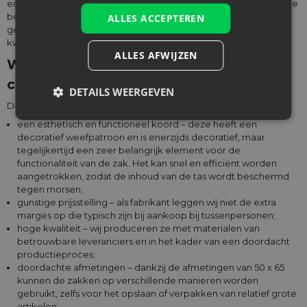
ecologische producten, tegen goede prijzen en gemaakt van de
beste materialen. Wij zorgen ervoor dat ze duurzaam en
ALLES ACCEPTEREN
gemakkelijk te reinigen zijn en voldoen aan de
kwaliteitsverwachtingen van onze klanten.
ALLES AFWIJZEN
Wat maakt de grote zakken van 50 x 65
cm speciaal?
DETAILS WEERGEVEN
De grote zakken van 50 x 65 cm hebben:
een esthetisch en functioneel koord – deze heeft een
decoratief weefpatroon en is enerzijds decoratief, maar
tegelijkertijd een zeer belangrijk element voor de
functionaliteit van de zak. Het kan snel en efficiënt worden
aangetrokken, zodat de inhoud van de tas wordt beschermd
tegen morsen;
gunstige prijsstelling – als fabrikant leggen wij niet de extra
marges op die typisch zijn bij aankoop bij tussenpersonen;
hoge kwaliteit – wij produceren ze met materialen van
betrouwbare leveranciers en in het kader van een doordacht
productieproces;
doordachte afmetingen – dankzij de afmetingen van 50 x 65
kunnen de zakken op verschillende manieren worden
gebruikt, zelfs voor het opslaan of verpakken van relatief grote
artikelen.