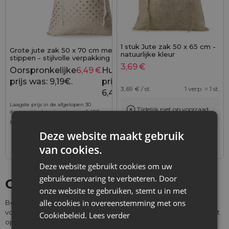
1 stuk Jute zak 50 x 65 cm -
Grote jute zak 50 x 70 cm met gouden
natuurlijke kleur
stippen - stijlvolle verpakking voor royale
cadeaus
3,69
€
Oorspronkelijke
6,49
€
Huidige
9,19
€
prijs was: 9,19€.
prijs is:
3,69
€ / st.
1 verp. = 1 st.
6,49€.
Laagste prijs in de afgelopen 30
Tijdelijk niet op voorraad
dagen vóór de prijsverlaging:
6,49
€
.
6,49
€ / st.
1 verp. = 1 st.
Deze website maakt gebruik
+
–
verp.
van cookies.
Deze website gebruikt cookies om uw
gebruikerservaring te verbeteren. Door
Grote zakken 50 x 65 cm
onze website te gebruiken, stemt u in met
alle cookies in overeenstemming met ons
Bent u op zoek naar herbruikbare organizers of een alternatief
voor wegwerp draagtassen en boodschappentassen? U had niet
Cookiebeleid.
Lees verder
op een betere plek kunnen komen. In ons assortiment vindt u