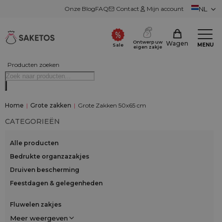
Onze Blog
FAQ
Contact
Mijn account
NL
Ontwerp uw
Wagen
MENU
Sale
eigen zakje
Producten zoeken
Home
|
Grote zakken
|
Grote Zakken 50x65 cm
CATEGORIEËN
Alle producten
Bedrukte organzazakjes
Druiven bescherming
Feestdagen & gelegenheden
Fluwelen zakjes
Meer weergeven