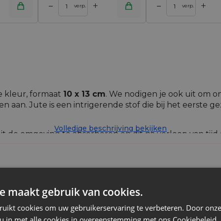
+
+
–
–
inkelwagen
Toevoegen aan winkelwagen
verp.
verp.
e kleur, formaat
10 x 13 cm
. We nodigen je ook uit om 
 aan. Jute is een intrigerende stof die bij het eerste gez
Volledige beschrijving bekijken
t de omgeving te absorberen en dit na verloop van tij
d varieert. In ons assortiment vind je zakjes van natuur
uitstraling - het vult prachtig natuurlijke decoraties en
 deze stof zich uitstekend voor evenementen in een la
e maakt gebruik van cookies.
r snuisterijen!
Jute
ruikt cookies om uw gebruikerservaring te verbeteren. Door onze
n die worden gebruikt voor het maken van zakjes. Ondan
 u in met alle cookies in overeenstemming met ons Cookiebeleid.