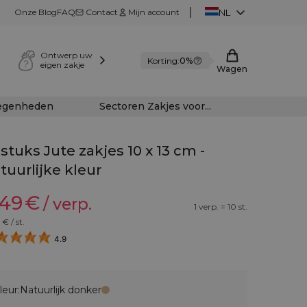
Onze Blog
FAQ
Contact
Mijn account
NL
Ontwerp uw
Korting:
0%
eigen zakje
Wagen
legenheden
Sectoren Zakjes voor...
 stuks Jute zakjes 10 x 13 cm -
tuurlijke kleur
,49
€
/ verp.
1 verp. = 10 st.
€ / st.
4.9
leur:
Natuurlijk donker