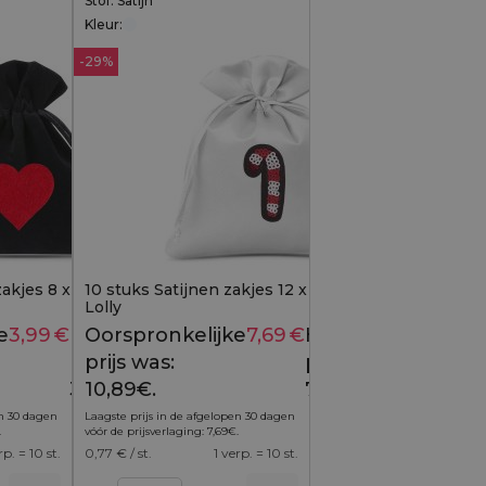
Stof: Satijn
Kleur:
-29%
akjes 8 x 10 cm - zwart -
10 stuks Satijnen zakjes 12 x 15cm -Kerstmis-
Lolly
e
3,99
€
Huidige
Oorspronkelijke
7,69
€
Huidige
5,13
€
10,89
€
prijs is:
prijs was:
prijs is:
3,99€.
10,89€.
7,69€.
en 30 dagen
Laagste prijs in de afgelopen 30 dagen
.
vóór de prijsverlaging:
7,69
€
.
rp. = 10 st.
0,77
€ / st.
1 verp. = 10 st.