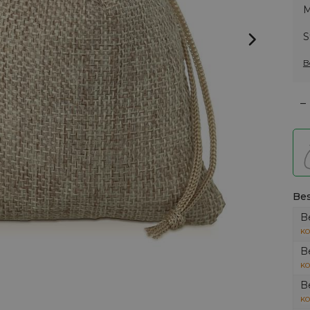
M
S
B
–
Bes
B
KO
B
KO
B
KO