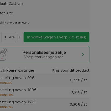
aat:
10x13 cm
tof:
Jute
ekijk alle parameters
+
In winkelwagen
1
verp.
(
10
stuks)
verp.
Personaliseer je zakje
Voeg markeringen toe
chikbare kortingen
Prijs voor dit product
estelling boven: 50€
0,33€ / st
RTING 5%
estelling boven: 100€
0,31€ / st
RTING 10%
estelling boven: 150€
0,30€ / st
RTING 15%