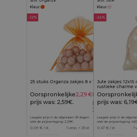
Stof: Organza
Stof: Jute
Kleur:
Kleur:
-12%
-24%
25 stuks Organza zakjes 8 x 10 cm - oranje
Jute zakjes 12x15 
rustieke charme 
Oorspronkelijke
2,29
€
Huidige
Oorspronkelij
2,59
€
prijs was: 2,59€.
prijs is:
prijs was: 6,19
2,29€.
Laagste prijs in de afgelopen 30 dagen
Laagste prijs in de afgel
vóór de prijsverlaging:
2,29
€
.
vóór de prijsverlaging:
4,6
0,09
€ / st.
1 verp. = 25 st.
0,47
€ / st.
1 