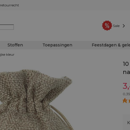
retourrecht
Sale
Stoffen
Toepassingen
Feestdagen & ge
ijke kleur
10
na
3
0,35
K