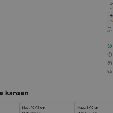
B
KO
B
KO
*
Kort
een 
ge kansen
Maat: 10x13 cm
Maat: 8x10 cm