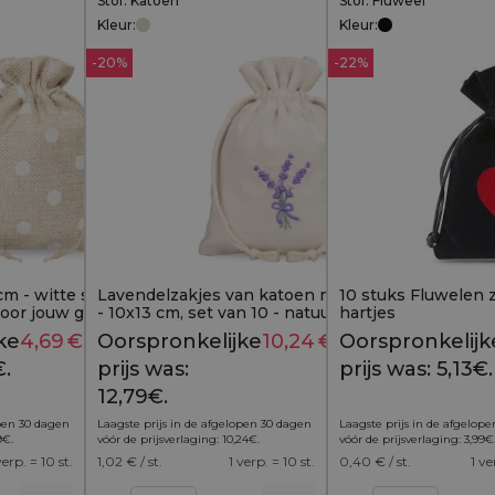
Stof: Katoen
Stof: Fluweel
Kleur:
Kleur:
-20%
-22%
cm - witte stippen &
Lavendelzakjes van katoen met borduurwerk
10 stuks Fluwelen z
voor jouw geschenken
- 10x13 cm, set van 10 - natuurlijke charme in
hartjes
een stijlvol jasje
ke
4,69
€
Huidige
Oorspronkelijke
10,24
€
Huidige
Oorspronkelijk
6,19
€
12,79
€
€.
prijs is:
prijs was:
prijs is:
prijs was: 5,13€.
4,69€.
12,79€.
10,24€.
open 30 dagen
Laagste prijs in de afgelopen 30 dagen
Laagste prijs in de afgelop
9
€
.
vóór de prijsverlaging:
10,24
€
.
vóór de prijsverlaging:
3,99
€
verp. = 10 st.
1,02
€ / st.
1 verp. = 10 st.
0,40
€ / st.
1 ve