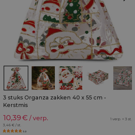
3 stuks Organza zakken 40 x 55 cm -
Kerstmis
10,39
€
/ verp.
1 verp. = 3 st.
3,46
€ / st.
5.0