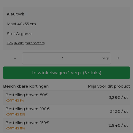
Kleur:
Wit
Maat:
40x55 cm
Stof:
Organza
Bekijk alle parameters
+
–
verp.
In winkelwagen
1
verp.
(
3
stuks)
Beschikbare kortingen
Prijs voor dit product
Bestelling boven: 50€
3,29€ / st
KORTING 5%
Bestelling boven: 100€
3,12€ / st
KORTING 10%
Bestelling boven: 150€
2,94€ / st
KORTING 15%