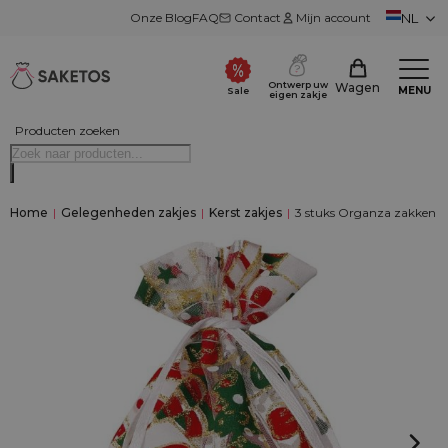
Onze Blog
FAQ
Contact
Mijn account
NL
Ontwerp uw
Wagen
MENU
Sale
eigen zakje
Producten zoeken
Home
|
Gelegenheden zakjes
|
Kerst zakjes
|
3 stuks Organza zakken 40