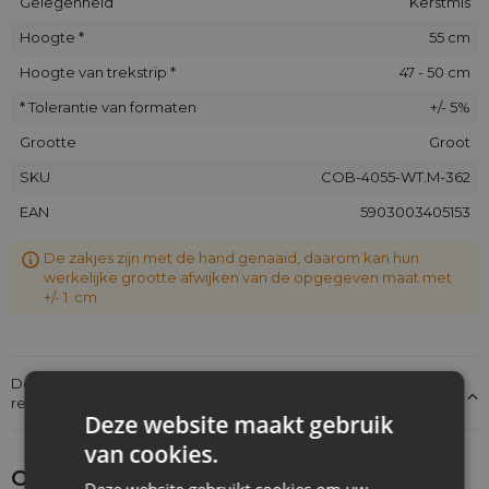
Gelegenheid
Kerstmis
Hoogte *
55 cm
Hoogte van trekstrip *
47 - 50 cm
* Tolerantie van formaten
+/- 5%
Grootte
Groot
SKU
COB-4055-WT.M-362
EAN
5903003405153
De zakjes zijn met de hand genaaid, daarom kan hun
werkelijke grootte afwijken van de opgegeven maat met
+/- 1 cm
Details over de conformiteit van het product met de
regelgeving: Productverantwoordelijkheid
Deze website maakt gebruik
van cookies.
Ontdek wat je nog meer zou kunnen
Deze website gebruikt cookies om uw