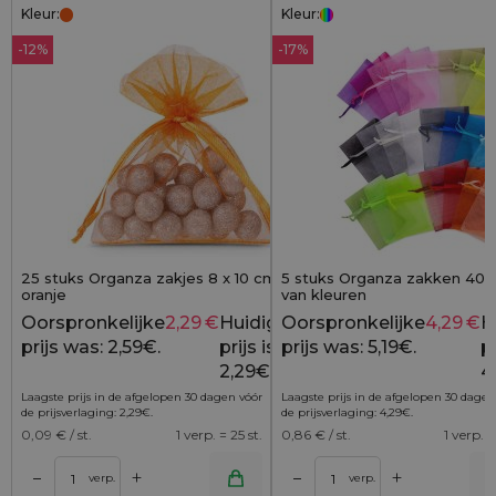
Kleur:
Kleur:
-12%
-17%
25 stuks Organza zakjes 8 x 10 cm -
5 stuks Organza zakken 40 x
oranje
van kleuren
Oorspronkelijke
2,29
€
Huidige
Oorspronkelijke
4,29
€
H
2,59
€
prijs was: 2,59€.
prijs is:
prijs was: 5,19€.
pr
2,29€.
4
Laagste prijs in de afgelopen 30 dagen vóór
Laagste prijs in de afgelopen 30 dagen
de prijsverlaging:
2,29
€
.
de prijsverlaging:
4,29
€
.
0,09
€ / st.
1 verp. = 25 st.
0,86
€ / st.
1 verp. =
+
+
–
–
lwagen
Toevoegen aan winkelwagen
Toevoegen aan wi
verp.
verp.