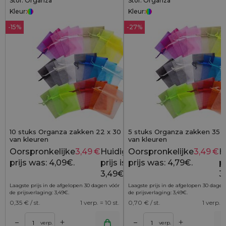
Stof: Organza
Stof: Organza
Kleur:
Kleur:
-15%
-27%
10 stuks Organza zakken 22 x 30 cm - mix
5 stuks Organza zakken 35 x
van kleuren
van kleuren
Oorspronkelijke
3,49
€
Huidige
Oorspronkelijke
3,49
€
H
4,09
€
prijs was: 4,09€.
prijs is:
prijs was: 4,79€.
pr
3,49€.
3
Laagste prijs in de afgelopen 30 dagen vóór
Laagste prijs in de afgelopen 30 dagen
de prijsverlaging:
3,49
€
.
de prijsverlaging:
3,49
€
.
0,35
€ / st.
1 verp. = 10 st.
0,70
€ / st.
1 verp. =
+
+
–
–
lwagen
Toevoegen aan winkelwagen
Toevoegen aan wi
verp.
verp.