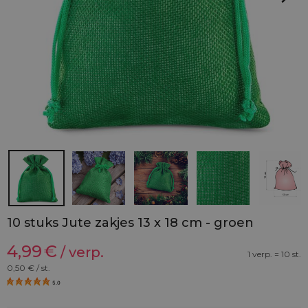
10 stuks Jute zakjes 13 x 18 cm - groen
4,99
€
/ verp.
1 verp. = 10 st.
0,50
€ / st.
5.0