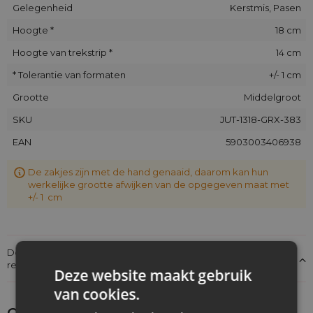
Gelegenheid
Kerstmis, Pasen
Hoogte *
18 cm
Hoogte van trekstrip *
14 cm
* Tolerantie van formaten
+/- 1 cm
Grootte
Middelgroot
SKU
JUT-1318-GRX-383
EAN
5903003406938
De zakjes zijn met de hand genaaid, daarom kan hun
werkelijke grootte afwijken van de opgegeven maat met
+/- 1 cm
Details over de conformiteit van het product met de
regelgeving: Productverantwoordelijkheid
Deze website maakt gebruik
van cookies.
Ontdek wat je nog meer zou kunnen