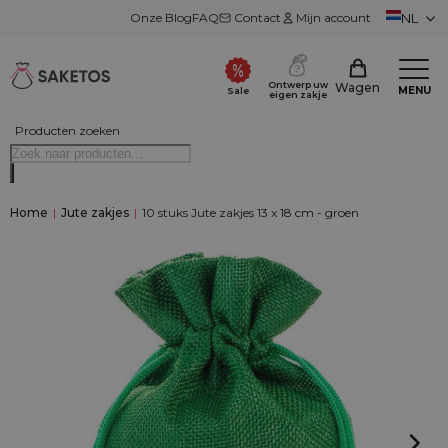
Onze Blog
FAQ
Contact
Mijn account
NL
Ontwerp uw
Wagen
MENU
Sale
eigen zakje
Producten zoeken
Home
|
Jute zakjes
|
10 stuks Jute zakjes 13 x 18 cm - groen