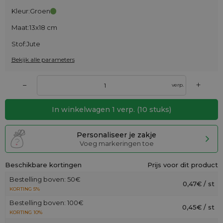
Kleur:
Groen
Maat:
13x18 cm
Stof:
Jute
Bekijk alle parameters
+
–
verp.
In winkelwagen
1
verp.
(
10
stuks)
Personaliseer je zakje
Voeg markeringen toe
Beschikbare kortingen
Prijs voor dit product
Bestelling boven: 50€
0,47€ / st
KORTING 5%
Bestelling boven: 100€
0,45€ / st
KORTING 10%