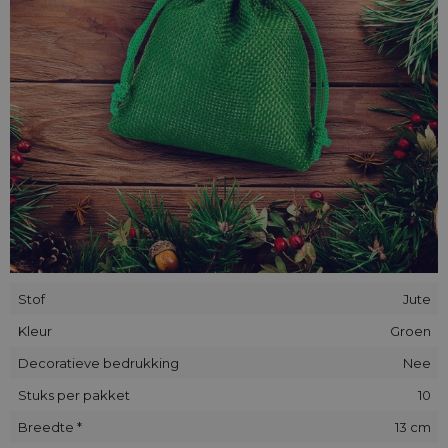
Stof
Jute
Kleur
Groen
Decoratieve bedrukking
Nee
Stuks per pakket
10
Breedte *
13 cm