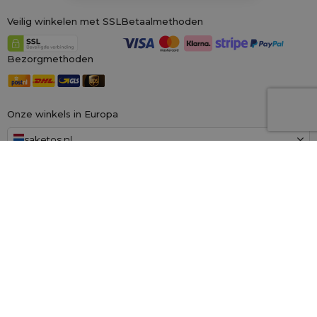
Veilig winkelen met SSL
Betaalmethoden
Bezorgmethoden
Onze winkels in Europa
saketos.nl
Wij zijn de grootste online winkel voor materiële zakken, gespecialiseerd in
honderden kant-en-klare ontwerpen en maten.
Wij kunnen ook op
maat gemaakte bedrukking op zakken aanbieden. Daarnaast bieden wij
een royaal
100 dagen herroepingsrecht!
Saketos
- Zet je ideeën in onze zakjes