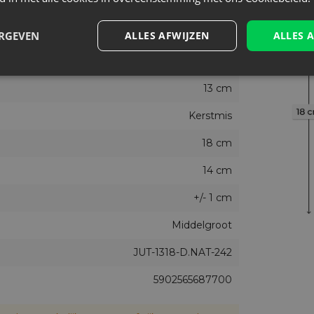
Natuurlijk donker, Bruin
Nee
ERGEVEN
ALLES AFWIJZEN
ALLES 
10
13 cm
Kerstmis
18 cm
14 cm
+/- 1 cm
Middelgroot
JUT-1318-D.NAT-242
5902565687700