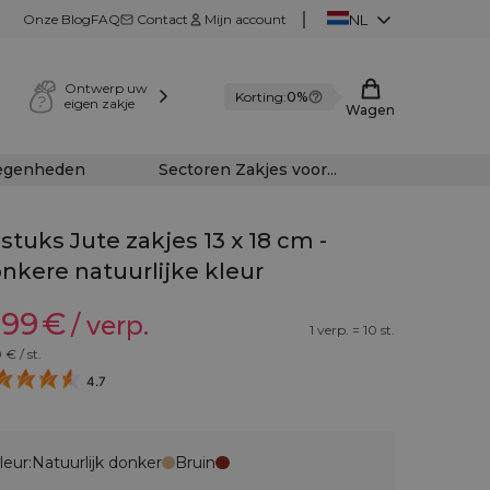
Onze Blog
FAQ
Contact
Mijn account
NL
Ontwerp uw
Korting:
0%
eigen zakje
Wagen
legenheden
Sectoren Zakjes voor...
 stuks Jute zakjes 13 x 18 cm -
nkere natuurlijke kleur
,99
€
/ verp.
1 verp. = 10 st.
0
€ / st.
4.7
leur:
Natuurlijk donker
Bruin