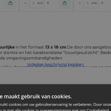
+
+
–
–
inkelwagen
Toevoegen aan winkelwagen
verp.
verp.
urlijke
in het formaat
13 x 18 cm
.De door ons aangebode
 sterkte en het karakteristieke "touwtjesuitzicht". Bei
ende omgevingsomstandigheden.
Volledige beschrijving bekijken
lijke decoraties, biovoeding, natuurlijke geuren en a
 en evenementen gestileerd op een dorpsklimaat en een
n die speciaal in veel verschillende kleuren zijn gever
e maakt gebruik van cookies.
Jute
ruikt cookies om uw gebruikerservaring te verbeteren. Door onze
 u in met alle cookies in overeenstemming met ons Cookiebeleid.