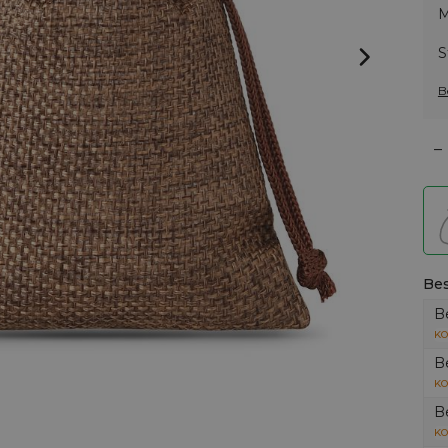
M
S
B
–
Bes
B
KO
B
KO
B
KO