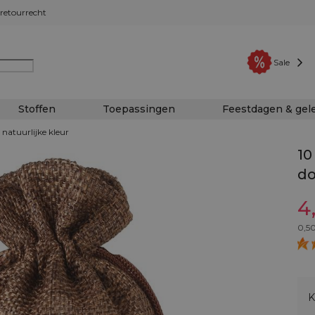
retourrecht
Sale
Stoffen
Toepassingen
Feestdagen & ge
 natuurlijke kleur
10
do
4
0,5
K