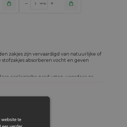
+
–
verp.
n zakjes zijn vervaardigd van natuurlijke of
de stofzakjes absorberen vocht en geven
ndere ecologische producten, waardoor ze
 Oud-Pools traditioneel feest benadrukken.
fd, daardoor zal iedereen een jutezakje
 website te
Lees verder