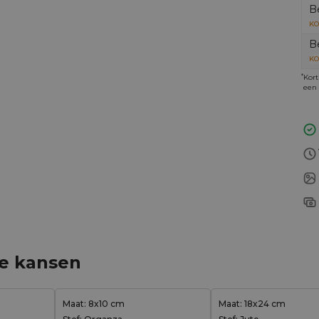
B
KO
B
KO
*
Kort
een 
ge kansen
Maat: 8x10 cm
Maat: 18x24 cm