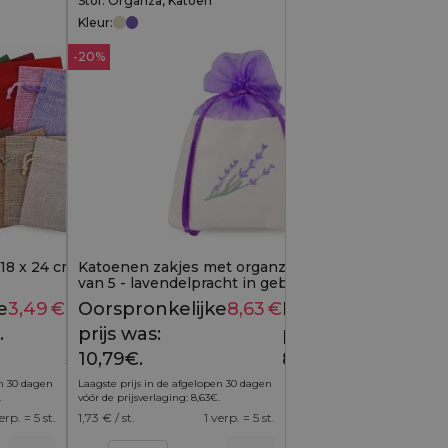
Stof: Organza, Katoen
Kleur:
-20%
 18 x 24 cm - kleurenmix
Katoenen zakjes met organza 10x13 cm - Set
van 5 - lavendelpracht in geborduurde
elegantie
e
3,49
€
Huidige
Oorspronkelijke
8,63
€
Huidige
3,99
€
10,79
€
.
prijs is:
prijs was:
prijs is:
3,49€.
10,79€.
8,63€.
en 30 dagen
Laagste prijs in de afgelopen 30 dagen
.
vóór de prijsverlaging:
8,63
€
.
erp. = 5 st.
1,73
€ / st.
1 verp. = 5 st.