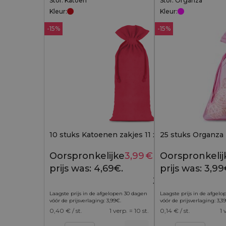
Stof: Katoen
Stof: Organza
Kleur:
Kleur:
-15%
-15%
10 stuks Katoenen zakjes 11 x 20 cm - rood
25 stuks Organza z
Oorspronkelijke
3,99
€
Huidige
Oorspronkelij
4,69
€
prijs was: 4,69€.
prijs is:
prijs was: 3,99
3,99€.
Laagste prijs in de afgelopen 30 dagen
Laagste prijs in de afgel
vóór de prijsverlaging:
3,99
€
.
vóór de prijsverlaging:
3,39
0,40
€ / st.
1 verp. = 10 st.
0,14
€ / st.
1 