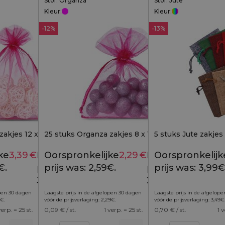
Stof: Organza
Stof: Jute
Kleur:
Kleur:
-12%
-13%
akjes 12 x 15 cm - fuchsia
25 stuks Organza zakjes 8 x 10 cm - fuchsia
5 stuks Jute zakjes
ke
3,39
€
Huidige
Oorspronkelijke
2,29
€
Huidige
Oorspronkelijk
3,99
€
2,59
€
€.
prijs is:
prijs was: 2,59€.
prijs is:
prijs was: 3,99€
3,39€.
2,29€.
open 30 dagen
Laagste prijs in de afgelopen 30 dagen
Laagste prijs in de afgelop
€
.
vóór de prijsverlaging:
2,29
€
.
vóór de prijsverlaging:
3,49
€
verp. = 25 st.
0,09
€ / st.
1 verp. = 25 st.
0,70
€ / st.
1 v