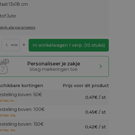
aat:
13x18 cm
tof:
Jute
ekijk alle parameters
+
In winkelwagen
1
verp.
(
10
stuks)
verp.
Personaliseer je zakje
Voeg markeringen toe
chikbare kortingen
Prijs voor dit product
estelling boven: 50€
0,47€ / st
RTING 5%
estelling boven: 100€
0,45€ / st
RTING 10%
estelling boven: 150€
0,42€ / st
RTING 15%