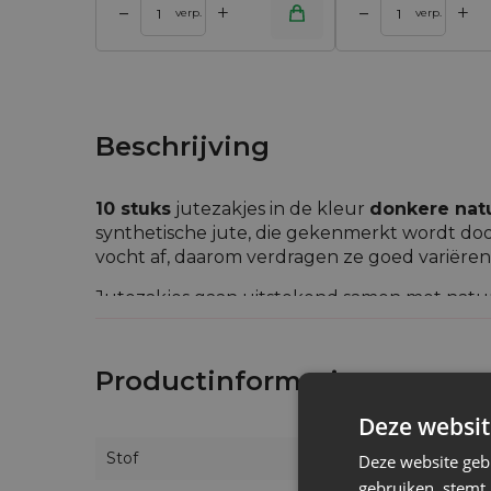
+
+
–
–
 winkelwagen
Toevoegen aan winkelwagen
Toevoegen aan w
verp.
verp.
Beschrijving
10 stuks
jutezakjes in de kleur
donkere natu
synthetische jute, die gekenmerkt wordt door
vocht af, daarom verdragen ze goed variër
Jutezakjes gaan uitstekend samen met natuur
perfect bijeenkomsten van het type vintage
Ons aanbod jutezakjes bevat eveneens modelle
Productinformatie
kunnen vinden dat ideaal voor hem is.
Deze websit
Stof
Deze website geb
gebruiken, stemt