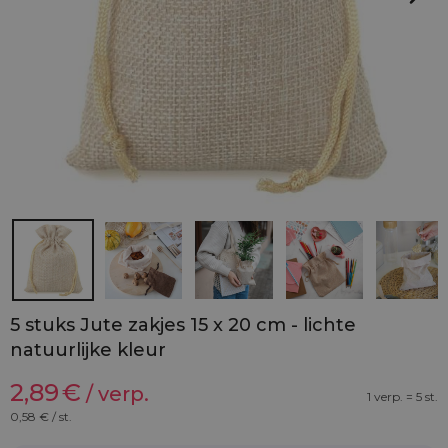
5 stuks Jute zakjes 15 x 20 cm - lichte
natuurlijke kleur
2,89
€
/ verp.
1 verp. = 5 st.
0,58
€ / st.