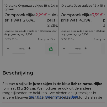
10 stuks Organza zakjes 18 x 24 cm - neon
10 stuks Jute zakjes 12 x 15 cm
groen
Oorspronkelijke
2,29
€
Huidige
Oorspronkelijke
3,59
€
H
2,69
€
prijs was: 2,69€.
prijs is:
prijs was: 4,09€.
pr
2,29€.
3,
Laagste prijs in de afgelopen 30 dagen vóór
Laagste prijs in de afgelopen 30 dagen
de prijsverlaging:
2,29
€
.
de prijsverlaging:
3,59
€
.
0,23
€ / st.
1 verp. = 10 st.
0,36
€ / st.
1 verp. = 1
+
+
–
–
lwagen
Toevoegen aan winkelwagen
Toevoegen aan wi
verp.
verp.
Beschrijving
Set van
5
stijlvolle
jutezakjes
in de kleur
lichte natuurlijke
,
formaat
15 x 20 cm
. We nodigen je ook uit de andere
mogelijkheden te bekijken - we bieden ook jutezakjes in
Volledige beschrijving bekijken
andere kleurversies. Jute is een interessante stof die al in de
eerste oogopslag bekoort door diens natuurlijk, "touwtjes"
uitzicht.