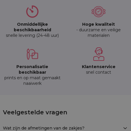
Onmiddellijke
Hoge kwaliteit
beschikbaarheid
- duurzame en veilige
snelle levering (24-48 uur)
materialen
Personalisatie
Klantenservice
beschikbaar
snel contact
prints en op maat gemaakt
naaiwerk
5 stuks Jute zakjes 15 x 20 cm - lichte nat
Veelgestelde vragen
JUT-1520-L.NAT-512
Wat zijn de afmetingen van de zakjes?