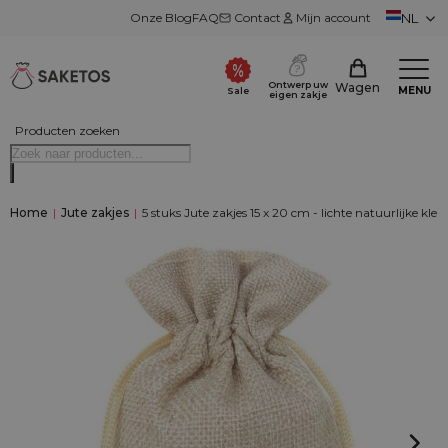
Onze Blog
FAQ
Contact
Mijn account
NL
Ontwerp uw
Wagen
MENU
Sale
eigen zakje
Producten zoeken
Home
|
Jute zakjes
|
5 stuks Jute zakjes 15 x 20 cm - lichte natuurlijke kleu