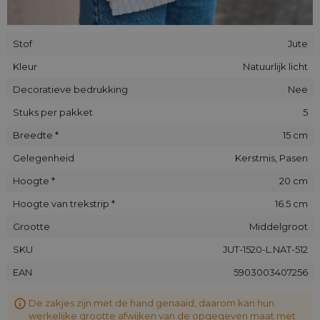
Stof
Jute
Kleur
Natuurlijk licht
Decoratieve bedrukking
Nee
Stuks per pakket
5
Breedte *
15 cm
Gelegenheid
Kerstmis, Pasen
Hoogte *
20 cm
Hoogte van trekstrip *
16.5 cm
Grootte
Middelgroot
SKU
JUT-1520-L.NAT-512
EAN
5903003407256
De zakjes zijn met de hand genaaid, daarom kan hun
werkelijke grootte afwijken van de opgegeven maat met