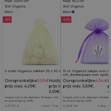
Maat: 35x50 cm
Maat: 9x12 cm
Stof: Organza
Stof: Organza
Kleur:
Kleur:
-16%
-20%
5 stuks Organza zakken 35 x 50 cm - ecru
10 st. Organza zakjes voor la
cm, donkerpaars met opdru
Provence"
Oorspronkelijke
3,59
€
Huidige
Oorspronkelijke
4,54
€
H
4,29
€
prijs was: 4,29€.
prijs is:
prijs was: 5,69€.
pr
3,59€.
4
Laagste prijs in de afgelopen 30 dagen vóór
Laagste prijs in de afgelopen 30 dagen
de prijsverlaging:
3,59
€
.
de prijsverlaging:
4,54
€
.
0,72
€ / st.
1 verp. = 5 st.
0,45
€ / st.
1 verp. = 1