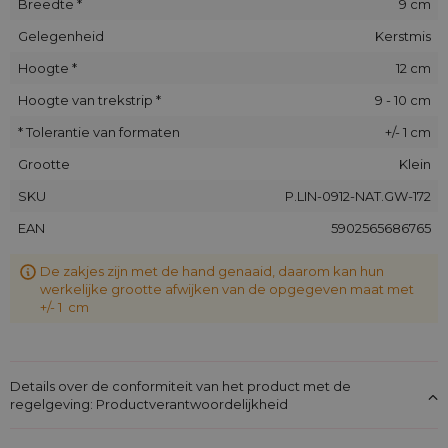
Breedte *
9 cm
Gelegenheid
Kerstmis
Hoogte *
12 cm
Hoogte van trekstrip *
9 - 10 cm
* Tolerantie van formaten
+/- 1 cm
Grootte
Klein
SKU
P.LIN-0912-NAT.GW-172
EAN
5902565686765
De zakjes zijn met de hand genaaid, daarom kan hun
werkelijke grootte afwijken van de opgegeven maat met
+/- 1 cm
Details over de conformiteit van het product met de
regelgeving: Productverantwoordelijkheid