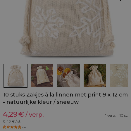
10 stuks Zakjes à la linnen met print 9 x 12 cm
- natuurlijke kleur / sneeuw
4,29
€
/ verp.
1 verp. = 10 st.
0,43
€ / st.
5.0