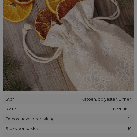
daarom leent linnen zich uitstekend voor gebruik in de
keuken en op andere plaatsen.
De verpakkingen die wij aanbieden zijn gemaakt van
katoenen en polyester. De combinatie van natuurlijke en
synthetische vezels garandeert duurzaamheid en sterkte, en
een hoge resistentie tegen uitrekken en schuren.
Stof
Katoen, polyester, Linnen
Kleur
Natuurlijk
Decoratieve bedrukking
Ja
Stuks per pakket
10