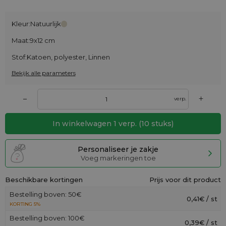
Kleur:
Natuurlijk
Maat:
9x12 cm
Stof:
Katoen, polyester, Linnen
Bekijk alle parameters
+
–
verp.
In winkelwagen
1
verp.
(
10
stuks)
Personaliseer je zakje
Voeg markeringen toe
Beschikbare kortingen
Prijs voor dit product
Bestelling boven: 50€
0,41€ / st
KORTING 5%
Bestelling boven: 100€
0,39€ / st