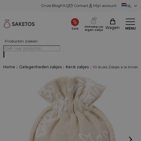
Onze Blog
FAQ
Contact
Mijn account
NL
Ontwerp uw
Wagen
MENU
Sale
eigen zakje
Producten zoeken
Home
|
Gelegenheden zakjes
|
Kerst zakjes
|
10 stuks Zakjes à la linnen