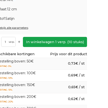
aat:
12 cm
tof:
Satijn
ekijk alle parameters
+
In winkelwagen
1
verp.
(
10
stuks)
verp.
chikbare kortingen
Prijs voor dit product
estelling boven: 50€
0,73€ / st
RTING 5%
estelling boven: 100€
0,69€ / st
RTING 10%
estelling boven: 150€
0,65€ / st
RTING 15%
estelling boven: 200€
0,62€ / st
RTING 20%