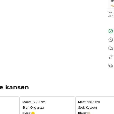
B
KO
*
Kort
een 
ge kansen
Maat: 11x20 cm
Maat: 9x12 cm
Stof: Organza
Stof: Katoen
Kleur:
Kleur: