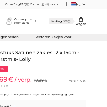
Onze Blog
FAQ
Contact
Mijn account
NL
Ontwerp uw
Korting:
0%
eigen zakje
Wagen
legenheden
Sectoren Zakjes voor...
 stuks Satijnen zakjes 12 x 15cm -
rstmis- Lolly
29%
,69
€
/ verp.
10,89
€
1 verp. = 10 st.
7
€ / st.
te prijs in de afgelopen 30 dagen vóór de prijsverlaging:
7,69
€
.
leur:
Wit