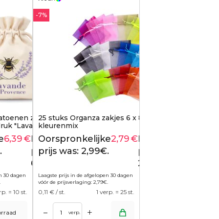
-7%
atoenen zakjes 9 x 12 cm,
25 stuks Organza zakjes 6 x 8 cm -
druk "Lavande de
kleurenmix
e
6,39
€
Huidige
Oorspronkelijke
2,79
€
Huidige
7,40
€
2,99
€
.
prijs is:
prijs was: 2,99€.
prijs is:
6,39€.
2,79€.
en 30 dagen
Laagste prijs in de afgelopen 30 dagen
.
vóór de prijsverlaging:
2,79
€
.
rp. = 10 st.
0,11
€ / st.
1 verp. = 25 st.
+
–
oorraad
verp.