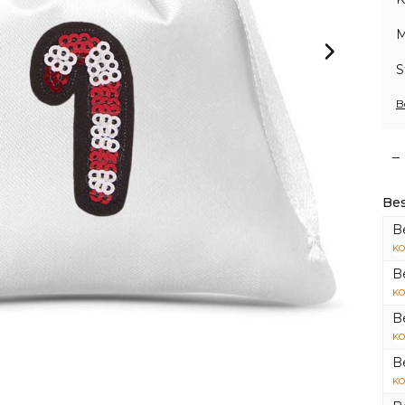
M
S
B
–
Bes
B
KO
B
KO
B
KO
B
KO