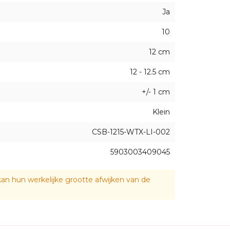
ing van de decoratieve applique/print in individuele stu
Ja
10
12 cm
12 - 12.5 cm
+/- 1 cm
Klein
CSB-1215-WTX-LI-002
5903003409045
an hun werkelijke grootte afwijken van de