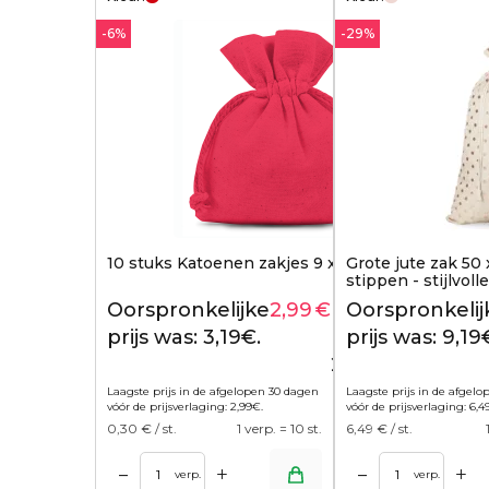
-6%
-29%
10 stuks Katoenen zakjes 9 x 12 cm - rood
Grote jute zak 50
stippen - stijlvol
cadeaus
Oorspronkelijke
2,99
€
Huidige
Oorspronkelij
3,19
€
prijs was: 3,19€.
prijs is:
prijs was: 9,19
2,99€.
Laagste prijs in de afgelopen 30 dagen
Laagste prijs in de afgel
vóór de prijsverlaging:
2,99
€
.
vóór de prijsverlaging:
6,4
0,30
€ / st.
1 verp. = 10 st.
6,49
€ / st.
+
+
–
–
 winkelwagen
Toevoegen aan winkelwagen
verp.
verp.