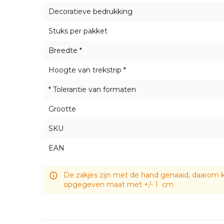
Alle onze zakjes zijn handgemaakt. De plaats
Decoratieve bedrukking
foto's getoonde plaats.
Stuks per pakket
Breedte *
Hoogte van trekstrip *
* Tolerantie van formaten
Grootte
SKU
EAN
De zakjes zijn met de hand genaaid, daarom k
opgegeven maat met +/- 1 cm