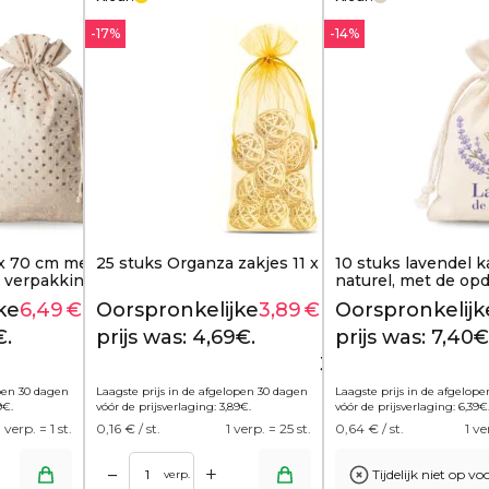
-17%
-14%
 x 70 cm met gouden
25 stuks Organza zakjes 11 x 20 cm - goud
10 stuks lavendel k
le verpakking voor royale
naturel, met de op
Provence"
ke
6,49
€
Huidige
Oorspronkelijke
3,89
€
Huidige
Oorspronkelijk
9,19
€
4,69
€
€.
prijs is:
prijs was: 4,69€.
prijs is:
prijs was: 7,40€
6,49€.
3,89€.
open 30 dagen
Laagste prijs in de afgelopen 30 dagen
Laagste prijs in de afgelop
9
€
.
vóór de prijsverlaging:
3,89
€
.
vóór de prijsverlaging:
6,39
€
1 verp. = 1 st.
0,16
€ / st.
1 verp. = 25 st.
0,64
€ / st.
1 ve
+
–
Tijdelijk niet op v
Toevoegen aan winkelwagen
verp.