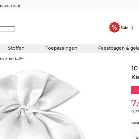
retourrecht
Sale
Stoffen
Toepassingen
Feestdagen & ge
erstmis- Lolly
10
Ke
-
7
0,7
Laags
K