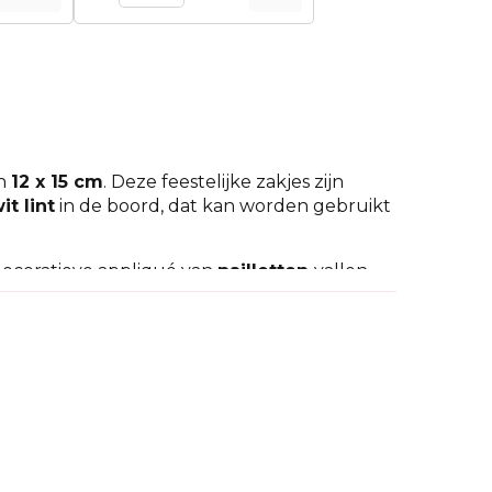
an
12 x 15 cm
. Deze feestelijke zakjes zijn
it lint
in de boord, dat kan worden gebruikt
decoratieve appliqué van
pailletten
vallen
n kunt u ze gebruiken om unieke
auzakjes. Ze zijn heel chic, herbruikbaar, en
t bovendien een decoratieve functie (u kunt
ecte
cadeauverpakking
! De lovertjes
iemand onverschillig.