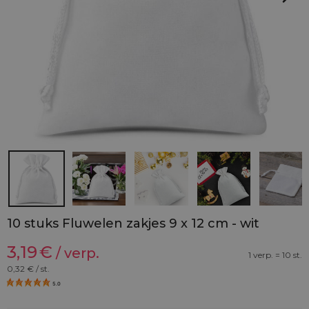
10 stuks Fluwelen zakjes 9 x 12 cm - wit
3,19
€
/ verp.
1 verp. = 10 st.
0,32
€ / st.
5.0