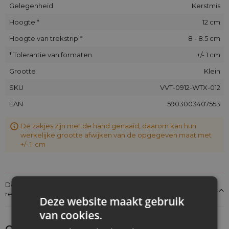
Gelegenheid
Kerstmis
Hoogte *
12 cm
Hoogte van trekstrip *
8 - 8.5 cm
* Tolerantie van formaten
+/- 1 cm
Grootte
Klein
SKU
VVT-0912-WTX-012
EAN
5903003407553
De zakjes zijn met de hand genaaid, daarom kan hun
werkelijke grootte afwijken van de opgegeven maat met
+/- 1 cm
Details over de conformiteit van het product met de
regelgeving: Productverantwoordelijkheid
Deze website maakt gebruik
van cookies.
Ontdek wat je nog meer zou kunnen