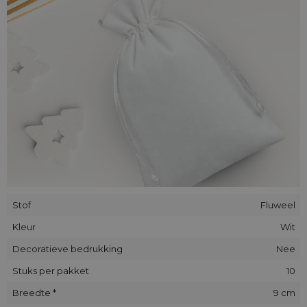
We bevelen onze zakjes van velours aan als een bijzondere
verpakkingswijze voor een geschenk of als een decoratieve
verpakking voor alledaagse artikelen.
Stof
Fluweel
Kleur
Wit
Decoratieve bedrukking
Nee
Stuks per pakket
10
Breedte *
9 cm