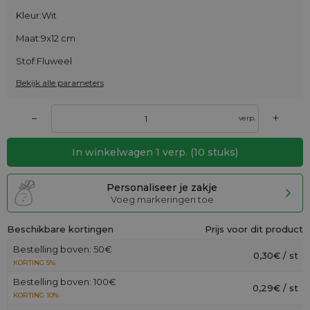
Kleur:
Wit
Maat:
9x12 cm
Stof:
Fluweel
Bekijk alle parameters
+
–
verp.
In winkelwagen
1
verp.
(
10
stuks)
Personaliseer je zakje
Voeg markeringen toe
Beschikbare kortingen
Prijs voor dit product
Bestelling boven: 50€
0,30€ / st
KORTING 5%
Bestelling boven: 100€
0,29€ / st
KORTING 10%