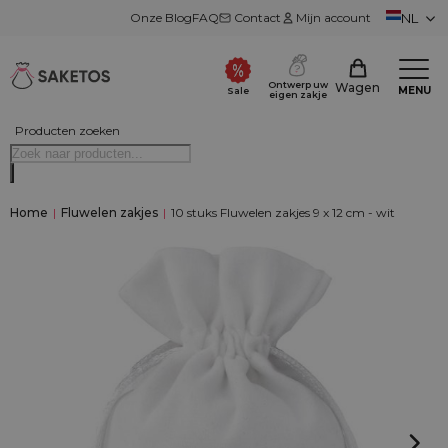
Onze Blog
FAQ
Contact
Mijn account
NL
Ontwerp uw
Wagen
MENU
Sale
eigen zakje
Producten zoeken
Home
|
Fluwelen zakjes
|
10 stuks Fluwelen zakjes 9 x 12 cm - wit