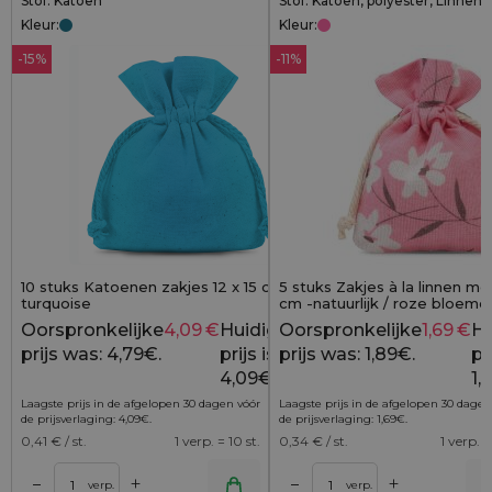
Stof: Katoen
Stof: Katoen, polyester, Linnen
Kleur:
Kleur:
-15%
-11%
10 stuks Katoenen zakjes 12 x 15 cm -
5 stuks Zakjes à la linnen met
turquoise
cm -natuurlijk / roze bloeme
Oorspronkelijke
4,09
€
Huidige
Oorspronkelijke
1,69
€
Hu
4,79
€
prijs was: 4,79€.
prijs is:
prijs was: 1,89€.
pri
4,09€.
1,
Laagste prijs in de afgelopen 30 dagen vóór
Laagste prijs in de afgelopen 30 dagen
de prijsverlaging:
4,09
€
.
de prijsverlaging:
1,69
€
.
0,41
€ / st.
1 verp. = 10 st.
0,34
€ / st.
1 verp. =
+
+
–
–
lwagen
Toevoegen aan winkelwagen
Toevoegen aan wi
verp.
verp.