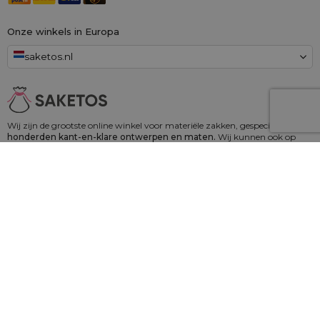
Onze winkels in Europa
saketos.nl
Wij zijn de grootste online winkel voor materiële zakken, gespecialiseerd in
honderden kant-en-klare ontwerpen en maten.
Wij kunnen ook op
maat gemaakte bedrukking op zakken aanbieden. Daarnaast bieden wij
een royaal
100 dagen herroepingsrecht!
Saketos
- Zet je ideeën in onze zakjes
© 2006 - 2026 SAKETOS