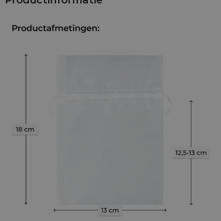
Productinformatie
Van welk materiaal zijn de organza zakjes 13 x 18 cm
gemaakt?
De zakjes zijn vervaardigd uit
organza (nylon)
- een fijne,
luchtige stof met een subtiele netstructuur. Het
halftransparante materiaal laat de inhoud licht
doorschemeren en geeft een elegante presentatie. Door de
ademende structuur zijn ze ook geschikt voor geurzakjes.
Het dubbele satijnen trekkoord zorgt voor een nette
afwerking en maakt herhaald openen en sluiten eenvoudig.
Hoe kunnen organza zakjes 13 x 18 cm thuis en in het
bedrijfsleven worden gebruikt?
Voor particulier gebruik zijn de zakjes ideaal voor:
• kleine cadeaus voor feesten en gelegenheden
• decoratieve verpakking voor sieraden, mini-zepen of kleine
figuurtjes
• geurzakjes met gedroogde bloemen voor kast of lade
In zakelijke toepassingen worden ze vaak gebruikt voor:
• cosmeticamerken voor samples en reisformaten
• sieraden- en handmade-winkels voor een elegante
productpresentatie
• bedrijven voor give-aways en kleine relatiegeschenken