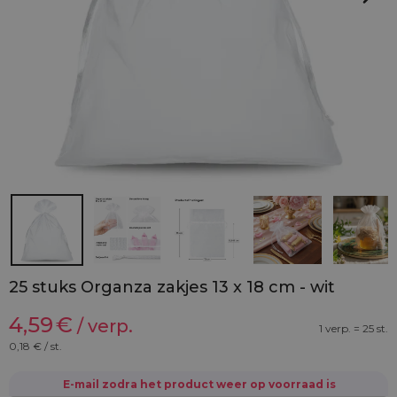
25 stuks Organza zakjes 13 x 18 cm - wit
4,59
€
/ verp.
1 verp. = 25 st.
0,18
€ / st.
E-mail zodra het product weer op voorraad is