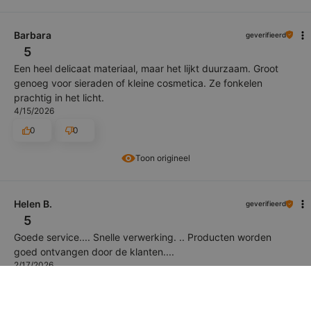
Barbara
geverifieerd
5
Een heel delicaat materiaal, maar het lijkt duurzaam. Groot
genoeg voor sieraden of kleine cosmetica. Ze fonkelen
prachtig in het licht.
4/15/2026
0
0
Toon origineel
Helen B.
geverifieerd
5
Goede service.... Snelle verwerking. .. Producten worden
goed ontvangen door de klanten....
2/17/2026
0
0