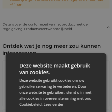
+/- 1 cm
Voeg de
organza zakjes 13 x 18 cm in wit (25 stuks)
toe
aan je winkelwagen en verpak kleine producten en
geschenken op een nette en aantrekkelijke manier.
Details over de conformiteit van het product met de
regelgeving: Productverantwoordelijkheid
Ontdek wat je nog meer zou kunnen
interesseren
Deze website maakt gebruik
van cookies.
Deze website gebruikt cookies om uw
gebruikerservaring te verbeteren. Door
onze website te gebruiken, stemt u in met
alle cookies in overeenstemming met ons
Adventskalenders
Katoenen zakjes
Cookiebeleid.
Lees verder