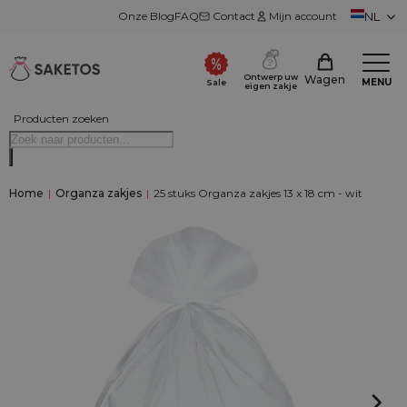
Onze Blog
FAQ
Contact
Mijn account
NL
Ontwerp uw
Wagen
MENU
Sale
eigen zakje
Producten zoeken
Home
|
Organza zakjes
|
25 stuks Organza zakjes 13 x 18 cm - wit