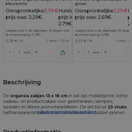
kleurenmix
groen
Oorspronkelijke
2,79
€
Huidige
Oorspronkelijke
2,29
€
H
3,29
€
prijs was: 3,29€.
prijs is:
prijs was: 2,69€.
pr
2,79€.
2
Laagste prijs in de afgelopen 30 dagen vóór
Laagste prijs in de afgelopen 30 dagen
de prijsverlaging:
2,79
€
.
de prijsverlaging:
2,29
€
.
0,28
€ / st.
1 verp. = 10 st.
0,23
€ / st.
1 verp. = 1
+
+
–
–
lwagen
Toevoegen aan winkelwagen
Toevoegen aan wi
verp.
verp.
Beschrijving
De
organza zakjes 13 x 18 cm
in wit zijn middelgrote, lichte
cadeau- en productzakjes voor geschenken, samples,
sieraden en kleine promotieartikelen. De set bevat
25 stuks
Volledige beschrijving bekijken
halftransparante zakjes met tunnelkoord en dubbel satijnen
lint, waardoor ze gemakkelijk te openen zijn en netjes sluiten.
Geschikt voor zowel particulier gebruik als voor bedrijven die
op zoek zijn naar een elegante en lichte verpakking.