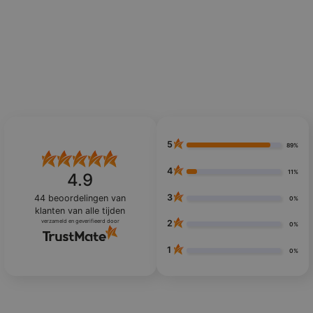
5
89%
4
11%
4.9
3
44
beoordelingen van
0%
klanten
van alle tijden
verzameld en geverifieerd door
2
0%
1
0%