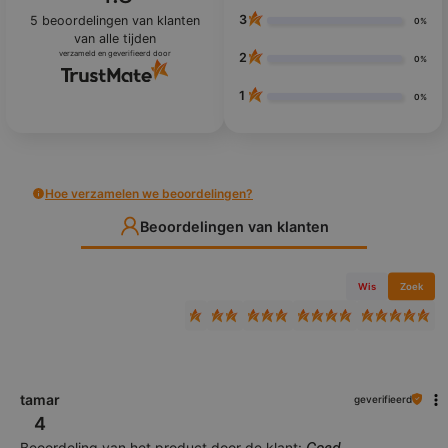
3
5
beoordelingen van klanten
0%
van alle tijden
verzameld en geverifieerd door
2
0%
1
0%
Hoe verzamelen we beoordelingen?
Beoordelingen van klanten
Wis
Zoek
tamar
geverifieerd
4
Beoordeling van het product door de klant:
Goed