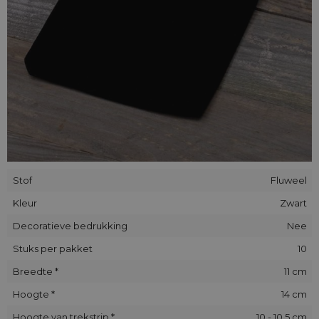
Stof
Fluweel
Kleur
Zwart
Decoratieve bedrukking
Nee
Stuks per pakket
10
Breedte *
11 cm
Hoogte *
14 cm
Hoogte van trekstrip *
10 - 10,5 cm