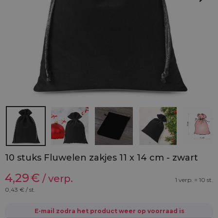
10 stuks Fluwelen zakjes 11 x 14 cm - zwart
4,29
€
/ verp.
1 verp. = 10 st.
0,43
€ / st.
E-mail zodra het product weer op voorraad is