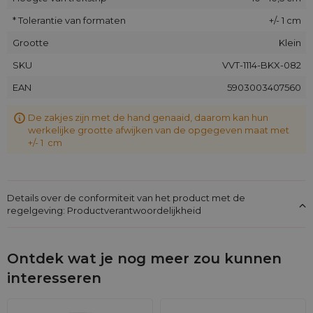
* Tolerantie van formaten
+/- 1 cm
Grootte
Klein
SKU
VVT-1114-BKX-082
EAN
5903003407560
De zakjes zijn met de hand genaaid, daarom kan hun
werkelijke grootte afwijken van de opgegeven maat met
+/- 1 cm
Details over de conformiteit van het product met de
regelgeving: Productverantwoordelijkheid
Ontdek wat je nog meer zou kunnen
interesseren