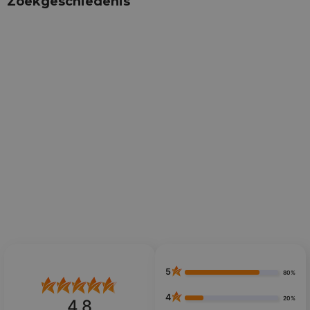
Zoekgeschiedenis
5
80%
4
20%
4.8