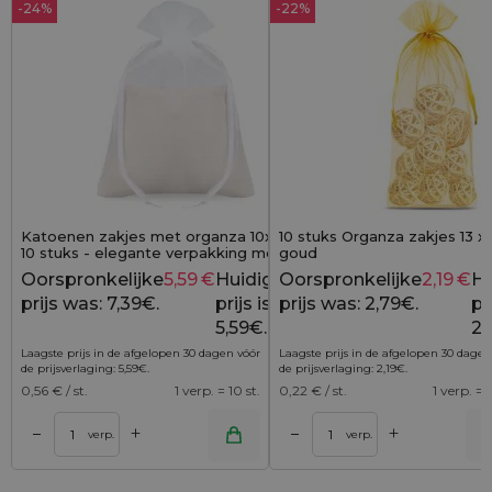
-24%
-22%
Katoenen zakjes met organza 10x13 cm -
10 stuks Organza zakjes 13 x
10 stuks - elegante verpakking met een
goud
vleugje lichtheid
Oorspronkelijke
5,59
€
Huidige
Oorspronkelijke
2,19
€
Hu
7,39
€
prijs was: 7,39€.
prijs is:
prijs was: 2,79€.
pri
5,59€.
2,
Laagste prijs in de afgelopen 30 dagen vóór
Laagste prijs in de afgelopen 30 dagen
de prijsverlaging:
5,59
€
.
de prijsverlaging:
2,19
€
.
0,56
€ / st.
1 verp. = 10 st.
0,22
€ / st.
1 verp. = 1
+
+
–
–
lwagen
Toevoegen aan winkelwagen
Toevoegen aan wi
verp.
verp.