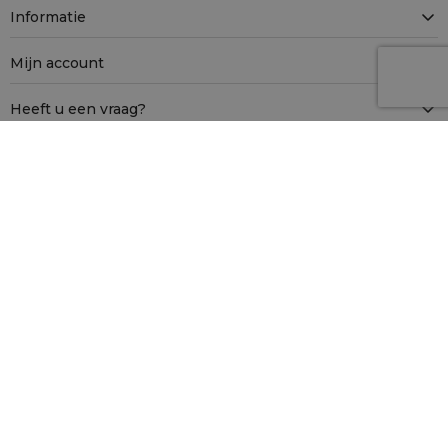
Informatie
Mijn account
Heeft u een vraag?
Contact
4.9
Gebaseerd op
12 907
beoordelingen
van alle tijden
Veilig winkelen met SSL
Betaalmethoden
Bezorgmethoden