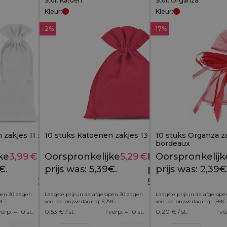
Stof: Katoen
Stof: Organza
Kleur:
Kleur:
-2%
-17%
 zakjes 11 x 20 cm - wit
10 stuks Katoenen zakjes 13 x 18 cm - rood
10 stuks Organza za
bordeaux
ke
3,99
€
Huidige
Oorspronkelijke
5,29
€
Huidige
Oorspronkelijk
4,69
€
5,39
€
€.
prijs is:
prijs was: 5,39€.
prijs is:
prijs was: 2,39€
3,99€.
5,29€.
open 30 dagen
Laagste prijs in de afgelopen 30 dagen
Laagste prijs in de afgelop
9
€
.
vóór de prijsverlaging:
5,29
€
.
vóór de prijsverlaging:
1,99
€
.
verp. = 10 st.
0,53
€ / st.
1 verp. = 10 st.
0,20
€ / st.
1 ve