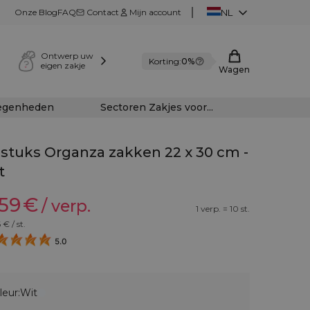
Onze Blog
FAQ
Contact
Mijn account
NL
Ontwerp uw
Korting:
0%
eigen zakje
Wagen
legenheden
Sectoren Zakjes voor...
 stuks Organza zakken 22 x 30 cm -
t
,59
€
/ verp.
1 verp. = 10 st.
6
€ / st.
5.0
leur:
Wit