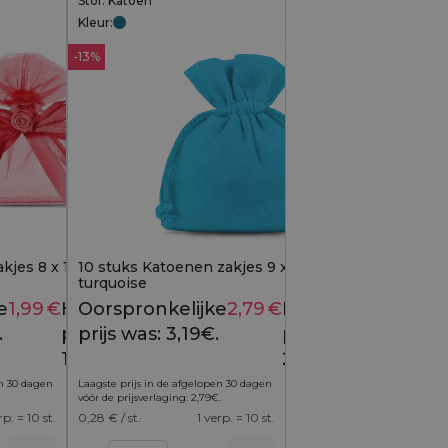
Stof: Katoen
Kleur:
-13%
kjes 8 x 10 cm -
10 stuks Katoenen zakjes 9 x 12 cm -
turquoise
e
1,99
€
Huidige
Oorspronkelijke
2,79
€
Huidige
2,39
€
3,19
€
.
prijs is:
prijs was: 3,19€.
prijs is:
1,99€.
2,79€.
en 30 dagen
Laagste prijs in de afgelopen 30 dagen
vóór de prijsverlaging:
2,79
€
.
rp. = 10 st.
0,28
€ / st.
1 verp. = 10 st.