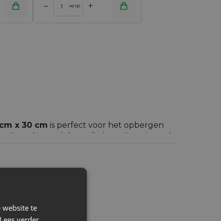
+
–
verp.
 cm x 30 cm
is perfect voor het opbergen
ele andere unieke artikelen - de universele
zoensgebonden en speciale gelegenheden.
evenementenpromoties. De mogelijkheid tot
 website te
Lees verder