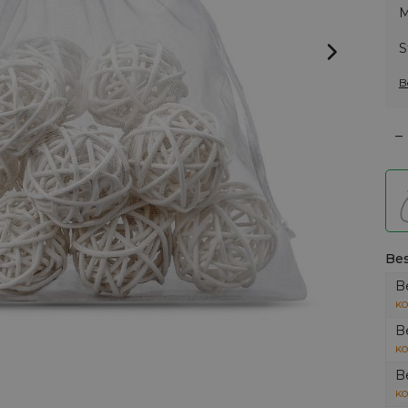
M
S
B
–
Bes
B
KO
B
KO
B
KO