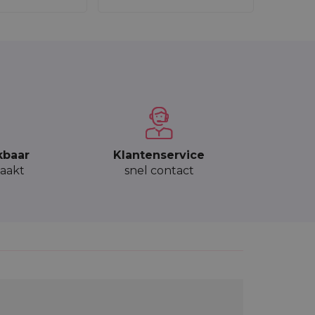
.
ersterkt.
heiden.
naar effectieve en esthetische verpakkingen
p slim - koop rechtstreeks van de fabrikant!
 Kies Saketos en word lid van onze tevreden
kbaar
Klantenservice
aakt
snel contact