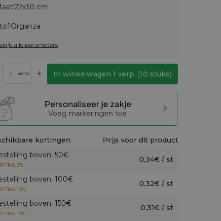
aat:
22x30 cm
tof:
Organza
ekijk alle parameters
+
In winkelwagen
1
verp.
(
10
stuks)
verp.
Personaliseer je zakje
Voeg markeringen toe
chikbare kortingen
Prijs voor dit product
estelling boven: 50€
0,34€ / st
RTING 5%
estelling boven: 100€
0,32€ / st
RTING 10%
estelling boven: 150€
0,31€ / st
RTING 15%