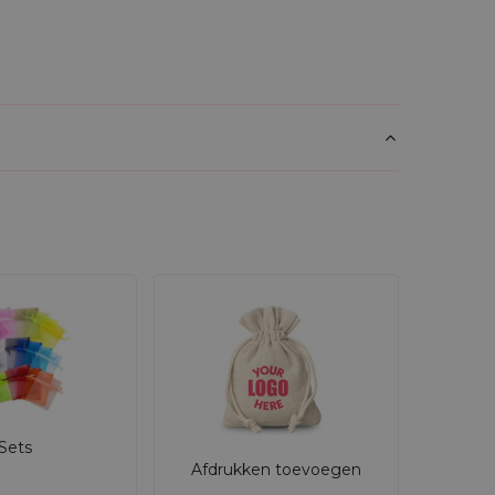
en kind, waardoor een persoonlijk tintje aan
ullen een visualisatie van de afdruk
lt je in staat om de kwaliteit te controleren
oor ze de ideale keuze zijn voor
.
n van de hoeveelheid afval.
decoratieve verpakking voor verschillende
Sets
Afdrukken toevoegen