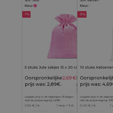
Stof: Jute
Stof: Katoen
Kleur:
Kleur:
-7%
-15%
5 stuks Jute zakjes 15 x 20 cm - lichtroze
10 stuks Katoenen
Oorspronkelijke
2,69
€
Huidige
Oorspronkelij
2,89
€
prijs was: 2,89€.
prijs is:
prijs was: 4,69
2,69€.
Laagste prijs in de afgelopen 30 dagen
Laagste prijs in de afgel
vóór de prijsverlaging:
2,69
€
.
vóór de prijsverlaging:
3,9
0,54
€ / st.
1 verp. = 5 st.
0,40
€ / st.
1 