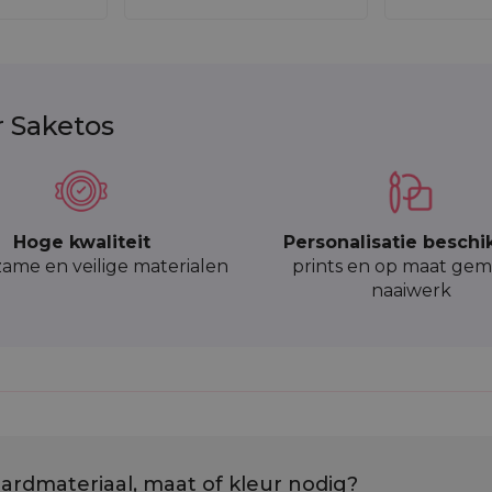
g voor bedrijfsgeschenken die hun uniciteit benadrukken
an het bedrijf als promotieartikel dat het merkimago v
r Saketos
g voor producten die uw bedrijf op de markt zal ondersc
ijn de ideale oplossing voor bedrijven die op zoek zijn 
 in zakjes, gunstige kortingen en snelle levertijden. Koo
creativiteit en betrokkenheid bij het milieu uitdrukken.
Hoge kwaliteit
Personalisatie beschi
n snelle orderverwerking waarderen.
ame en veilige materialen
prints en op maat gem
naaiwerk
ardmateriaal, maat of kleur nodig?