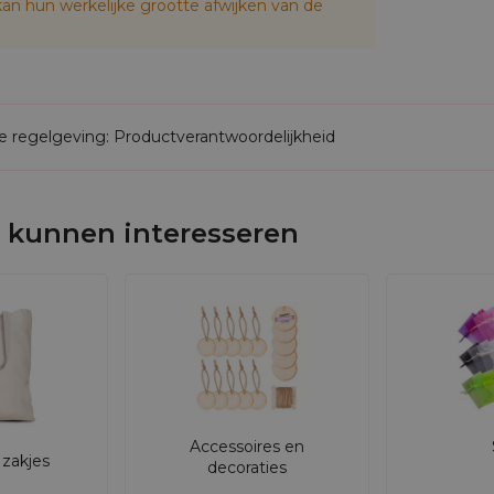
an hun werkelijke grootte afwijken van de
 perfect voor alle gelegenheden rond de geboorte van e
telling
de regelgeving: Productverantwoordelijkheid
stadium van de bestelling. Onze grafische ontwerpers z
ijkheid om monsters met personalisatie te bestellen, ste
 kunnen interesseren
jes zijn niet alleen elegant, maar ook duurzaam, waard
atroon af te drukken, wat de merkherkenning verhoogt
ersteunen duurzame ontwikkeling door het vermindere
g dankzij productie in Europa.
ken van geschenken, promotionele artikelen en ook als 
Accessoires en
zakjes
decoraties