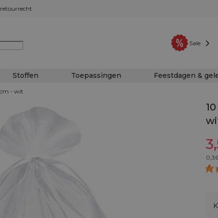
retourrecht
Sale
Stoffen
Toepassingen
Feestdagen & ge
cm - wit
10
wi
3
0,3
K