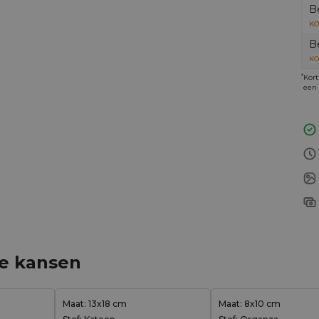
B
KO
B
KO
*
Kort
een 
ge kansen
Maat: 13x18 cm
Maat: 8x10 cm