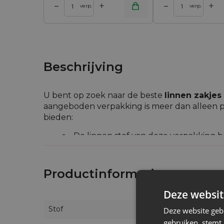
+
+
–
–
 winkelwagen
Toevoegen aan winkelwagen
Toevoegen aan w
verp.
verp.
Beschrijving
U bent op zoek naar de beste
linnen zakje
aangeboden verpakking is meer dan alleen p
bieden:
De linnen stof van deze verpakking b
luchtcirculatie zorgt, kunt u deze z
gedroogde paddenstoelen
moet b
Productinformatie
De decoratieve opdruk (hier de versi
keukenversiering!
Deze websit
Niets belet deze mooie
linnen padde
aankopen!
Stof
Deze website geb
Het is immers niet alleen een
linnen
gebruiken, stemt