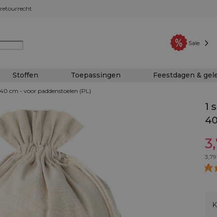
retourrecht
Sale
Stoffen
Toepassingen
Feestdagen & ge
 40 cm - voor paddenstoelen (PL)
1 
40
3
3,79
K