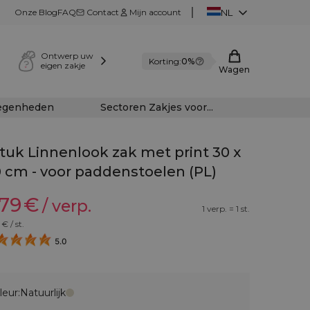
Onze Blog
FAQ
Contact
Mijn account
NL
Ontwerp uw
Korting:
0%
eigen zakje
Wagen
legenheden
Sectoren Zakjes voor...
stuk Linnenlook zak met print 30 x
 cm - voor paddenstoelen (PL)
,79
€
/ verp.
1 verp. = 1 st.
€ / st.
5.0
leur:
Natuurlijk