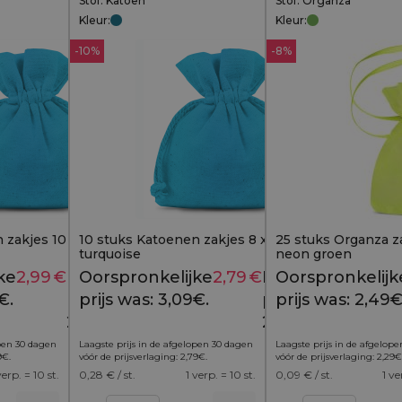
Stof: Katoen
Stof: Organza
Kleur:
Kleur:
-10%
-8%
 zakjes 10 x 13 cm -
10 stuks Katoenen zakjes 8 x 10 cm -
25 stuks Organza za
turquoise
neon groen
ke
2,99
€
Huidige
Oorspronkelijke
2,79
€
Huidige
Oorspronkelijk
3,49
€
3,09
€
€.
prijs is:
prijs was: 3,09€.
prijs is:
prijs was: 2,49€
2,99€.
2,79€.
open 30 dagen
Laagste prijs in de afgelopen 30 dagen
Laagste prijs in de afgelop
9
€
.
vóór de prijsverlaging:
2,79
€
.
vóór de prijsverlaging:
2,29
€
verp. = 10 st.
0,28
€ / st.
1 verp. = 10 st.
0,09
€ / st.
1 ve