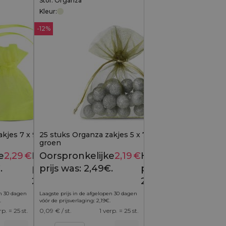
Stof: Organza
Kleur:
-12%
kjes 7 x 9 cm (SDB) -
25 stuks Organza zakjes 5 x 7 cm - olijf
groen
e
2,29
€
Huidige
Oorspronkelijke
2,19
€
Huidige
2,49
€
2,49
€
.
prijs is:
prijs was: 2,49€.
prijs is:
2,29€.
2,19€.
en 30 dagen
Laagste prijs in de afgelopen 30 dagen
.
vóór de prijsverlaging:
2,19
€
.
rp. = 25 st.
0,09
€ / st.
1 verp. = 25 st.