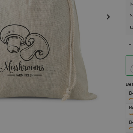
M
S
B
–
Bes
B
KO
B
KO
B
KO