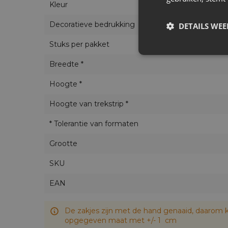
Kleur
ook verse bospaddestoelen en champi
Bent u een paddestoelenplukker? Ne
Decoratieve bedrukking
DETAILS WE
licht en kan worden opgevouwen tot 
het niet onnodig gemorst wordt.
Dez
Stuks per pakket
van deze bosgiften stuit.
Breedte *
Heeft u een winkel, bent u zelf ch
dan als een milieuvriendelijke produ
Hoogte *
De verpakkingen die wij aanbieden zijn gema
Hoogte van trekstrip *
vezels garandeert duurzaamheid en sterkte, 
* Tolerantie van formaten
Alle onze zakjes zijn handgemaakt. De plaats
foto's getoonde plaats.
Grootte
SKU
EAN
De zakjes zijn met de hand genaaid, daarom k
opgegeven maat met +/- 1 cm