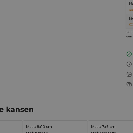
B
KO
B
KO
*
Kort
een 
ge kansen
Maat: 8x10 cm
Maat: 7x9 cm