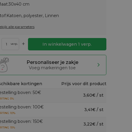
aat:
30x40 cm
tof:
Katoen, polyester, Linnen
ekijk alle parameters
+
In winkelwagen
1
verp.
verp.
Personaliseer je zakje
Voeg markeringen toe
chikbare kortingen
Prijs voor dit product
estelling boven: 50€
3,60€ / st
RTING 5%
estelling boven: 100€
3,41€ / st
RTING 10%
estelling boven: 150€
3,22€ / st
RTING 15%