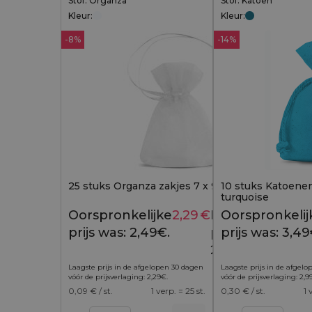
Stof: Organza
Stof: Katoen
Kleur:
Kleur:
-8%
-14%
25 stuks Organza zakjes 7 x 9 cm (SDB) - wit
10 stuks Katoenen
turquoise
Oorspronkelijke
2,29
€
Huidige
Oorspronkelij
2,49
€
prijs was: 2,49€.
prijs is:
prijs was: 3,49
2,29€.
Laagste prijs in de afgelopen 30 dagen
Laagste prijs in de afgel
vóór de prijsverlaging:
2,29
€
.
vóór de prijsverlaging:
2,9
0,09
€ / st.
1 verp. = 25 st.
0,30
€ / st.
1 