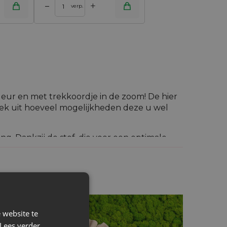
+
–
verp.
kleur en met trekkoordje in de zoom! De hier
ek uit hoeveel mogelijkheden deze u wel
. Dankzij de stof, die voor een optimale
ich dus niet langer af te vragen
hoe u
kje maakt het tot een opvallende
ccessoire te worden voor uw zero waste
 website te
e formaat van de zak (30 x 40 cm) kunt u er
Lees verder