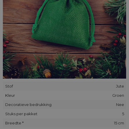
Stof
Jute
Kleur
Groen
Decoratieve bedrukking
Nee
Stuks per pakket
5
Breedte *
15 cm