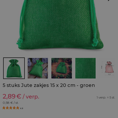
5 stuks Jute zakjes 15 x 20 cm - groen
2,89
€
/ verp.
1 verp. = 5 st.
0,58
€ / st.
4.9