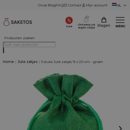
Onze Blog
FAQ
Contact
Mijn account
NL
Ontwerp uw
Wagen
MENU
Sale
eigen zakje
Producten zoeken
Home
|
Jute zakjes
|
5 stuks Jute zakjes 15 x 20 cm - groen