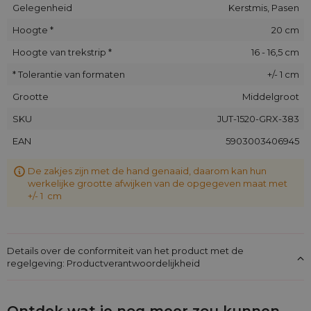
Gelegenheid
Kerstmis, Pasen
Hoogte *
20 cm
Hoogte van trekstrip *
16 - 16,5 cm
* Tolerantie van formaten
+/- 1 cm
Grootte
Middelgroot
SKU
JUT-1520-GRX-383
EAN
5903003406945
De zakjes zijn met de hand genaaid, daarom kan hun
werkelijke grootte afwijken van de opgegeven maat met
+/- 1 cm
Details over de conformiteit van het product met de
regelgeving: Productverantwoordelijkheid
Ontdek wat je nog meer zou kunnen