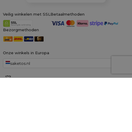
Veilig winkelen met SSL
Betaalmethoden
Bezorgmethoden
Onze winkels in Europa
saketos.nl
Wij zijn de grootste online winkel voor materiële zakken, gespecialiseerd in
honderden kant-en-klare ontwerpen en maten.
Wij kunnen ook op
maat gemaakte bedrukking op zakken aanbieden. Daarnaast bieden wij
een royaal
100 dagen herroepingsrecht!
Saketos
- Zet je ideeën in onze zakjes