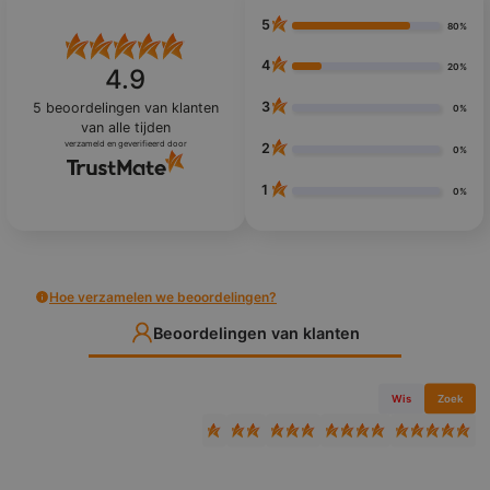
5
80%
4
20%
4.9
3
5
beoordelingen van klanten
0%
van alle tijden
verzameld en geverifieerd door
2
0%
1
0%
Hoe verzamelen we beoordelingen?
Beoordelingen van klanten
Wis
Zoek