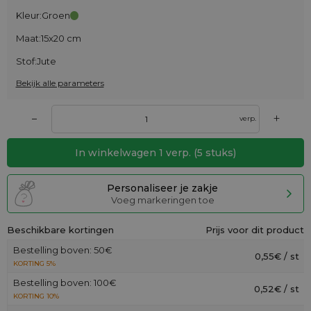
Kleur:
Groen
Maat:
15x20 cm
Stof:
Jute
Bekijk alle parameters
+
–
verp.
In winkelwagen
1
verp.
(
5
stuks)
Personaliseer je zakje
Voeg markeringen toe
Beschikbare kortingen
Prijs voor dit product
Bestelling boven: 50€
0,55€ / st
KORTING 5%
Bestelling boven: 100€
0,52€ / st
KORTING 10%