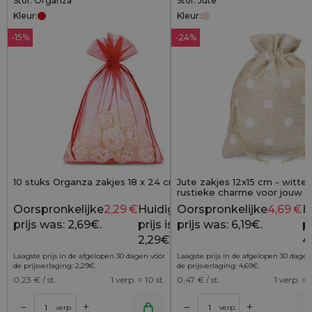
Stof: Organza
Stof: Jute
Kleur:
Kleur:
-15%
-24%
10 stuks Organza zakjes 18 x 24 cm - rood
Jute zakjes 12x15 cm - witte
rustieke charme voor jouw 
Oorspronkelijke
2,29
€
Huidige
Oorspronkelijke
4,69
€
H
2,69
€
prijs was: 2,69€.
prijs is:
prijs was: 6,19€.
pr
2,29€.
4
Laagste prijs in de afgelopen 30 dagen vóór
Laagste prijs in de afgelopen 30 dagen
de prijsverlaging:
2,29
€
.
de prijsverlaging:
4,69
€
.
0,23
€ / st.
1 verp. = 10 st.
0,47
€ / st.
1 verp. = 1
+
+
–
–
lwagen
Toevoegen aan winkelwagen
Toevoegen aan wi
verp.
verp.