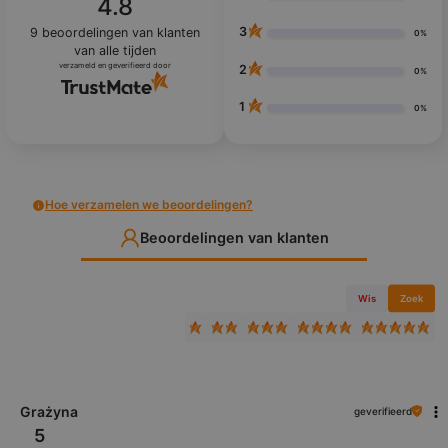
4.8
3
9
beoordelingen van klanten
0%
van alle tijden
verzameld en geverifieerd door
2
0%
1
0%
Hoe verzamelen we beoordelingen?
Beoordelingen van klanten
Wis
Zoek
Grażyna
geverifieerd
5