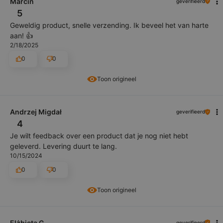
Marcin
geverifieerd
5
Geweldig product, snelle verzending. Ik beveel het van harte
aan! 👍️
2/18/2025
0
0
Toon origineel
Andrzej Migdał
geverifieerd
4
Je wilt feedback over een product dat je nog niet hebt
geleverd. Levering duurt te lang.
10/15/2024
0
0
Toon origineel
Elżbieta G
geverifieerd