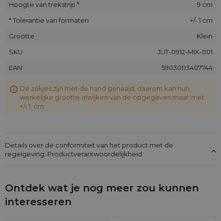
Hoogte van trekstrip *
9 cm
Duurzaamheid en esthetiek
: Jute zakjes zijn niet alleen
duurzaam, maar ook esthetisch, waardoor ze de ideale
* Tolerantie van formaten
+/- 1 cm
verpakking zijn voor verschillende gelegenheden.
Grootte
Klein
Maatwerk op bestelling
: Dankzij de mogelijkheid om
een logo en individueel ontwerp te drukken, zijn onze
SKU
JUT-0912-MIX-001
zakjes de ideale oplossing voor bedrijven die hun
producten willen onderscheiden.
EAN
5903003407744
Snelle levering
: We hebben grote voorraden, waardoor
we bulkorders en B2B-bestellingen snel kunnen uitvoeren.
De zakjes zijn met de hand genaaid, daarom kan hun
werkelijke grootte afwijken van de opgegeven maat met
+/- 1 cm
Technische specificaties
Maat
: 9 x 12 cm
Materiaal
: Synthetische jute
Details over de conformiteit van het product met de
Kleuren
: Mix van kleuren (kleuren worden willekeurig
regelgeving: Productverantwoordelijkheid
verpakt)
Aantal
: 10 stuks per verpakking
Ontdek wat je nog meer zou kunnen
Eco-vriendelijke aanpak
interesseren
Bij Saketos houden we rekening met het milieu. Onze jute
zakjes zijn herbruikbaar, wat helpt om de hoeveelheid afval