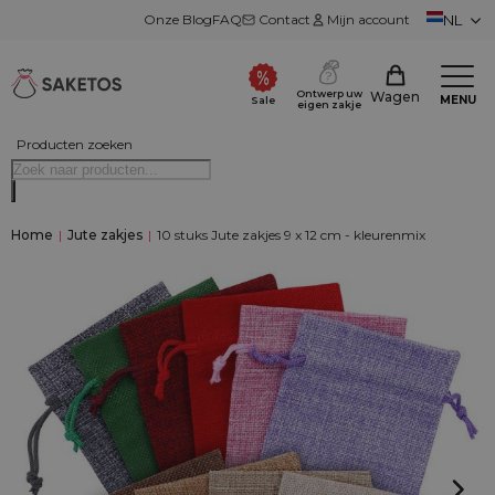
Onze Blog
FAQ
Contact
Mijn account
NL
Ontwerp uw
Wagen
MENU
Sale
eigen zakje
Producten zoeken
Home
|
Jute zakjes
|
10 stuks Jute zakjes 9 x 12 cm - kleurenmix