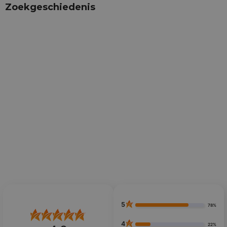
Zoekgeschiedenis
5
78%
4
22%