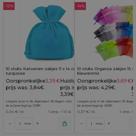
-12%
-14%
10 stuks Katoenen zakjes 11 x 14 cm -
10 stuks Organza zakjes 15 x
turquoise
kleurenmix
Oorspronkelijke
3,39
€
Huidige
Oorspronkelijke
3,69
€
H
3,84
€
prijs was: 3,84€.
prijs is:
prijs was: 4,29€.
pr
3,39€.
3
Laagste prijs in de afgelopen 30 dagen vóór
Laagste prijs in de afgelopen 30 dagen
de prijsverlaging:
3,39
€
.
de prijsverlaging:
3,69
€
.
0,34
€ / st.
1 verp. = 10 st.
0,37
€ / st.
1 verp. = 1
+
+
–
–
lwagen
Toevoegen aan winkelwagen
Toevoegen aan wi
verp.
verp.