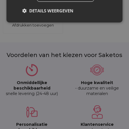
Met onze zakjes kan jouw bedrijf zich onderscheiden in de
markt door klanten eco-vriendelijke en stijlvolle verpakkingen
DETAILS WEERGEVEN
te bieden. Neem contact met ons op voor meer informatie
over personalisatiemogelijkheden en om een bestelling te
plaatsen.
Afdrukken toevoegen
Voordelen van het kiezen voor Saketos
Onmiddellijke
Hoge kwaliteit
beschikbaarheid
- duurzame en veilige
snelle levering (24-48 uur)
materialen
Personalisatie
Klantenservice