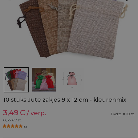
10 stuks Jute zakjes 9 x 12 cm - kleurenmix
3,49
€
/ verp.
1 verp. = 10 st.
0,35
€ / st.
4.8