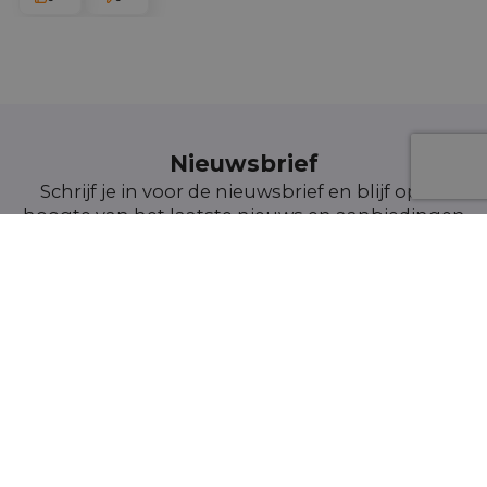
Nieuwsbrief
Schrijf je in voor de nieuwsbrief en blijf op de
hoogte van het laatste nieuws en aanbiedingen
Wij informeren en tonen nieuws - zonder
onnodige spam. Blijf regelmatig bij ons!
Voor details over gegevensverwerking, zie onze Privacyverklaring. Je
kunt je op elk moment zonder kosten
uitschrijven
. (verplicht)