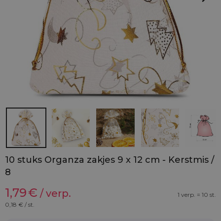
10 stuks Organza zakjes 9 x 12 cm - Kerstmis /
8
1,79
€
/ verp.
1 verp. = 10 st.
0,18
€ / st.