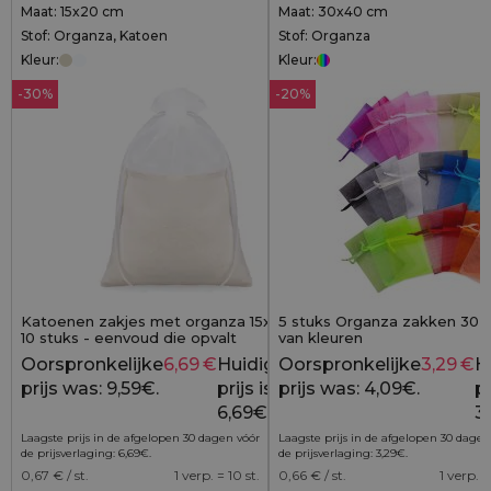
Maat: 15x20 cm
Maat: 30x40 cm
Stof: Organza, Katoen
Stof: Organza
Kleur:
Kleur:
-30%
-20%
Katoenen zakjes met organza 15x20 cm -
5 stuks Organza zakken 30 x
10 stuks - eenvoud die opvalt
van kleuren
Oorspronkelijke
6,69
€
Huidige
Oorspronkelijke
3,29
€
H
9,59
€
prijs was: 9,59€.
prijs is:
prijs was: 4,09€.
pr
6,69€.
3
Laagste prijs in de afgelopen 30 dagen vóór
Laagste prijs in de afgelopen 30 dagen
de prijsverlaging:
6,69
€
.
de prijsverlaging:
3,29
€
.
0,67
€ / st.
1 verp. = 10 st.
0,66
€ / st.
1 verp. =