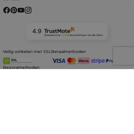
4.9
Gebaseerd op
12 886
beoordelingen
van alle tijden
Veilig winkelen met SSL
Betaalmethoden
Bezorgmethoden
Onze winkels in Europa
saketos.nl
Wij zijn de grootste online winkel voor materiële zakken, gespecialiseerd in