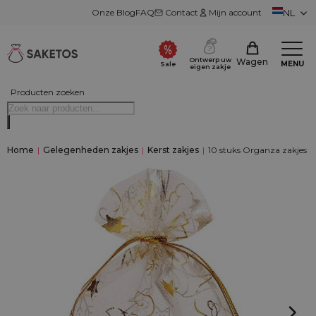
Onze Blog
FAQ
Contact
Mijn account
NL
Ontwerp uw
Wagen
MENU
Sale
eigen zakje
Producten zoeken
Home
|
Gelegenheden zakjes
|
Kerst zakjes
|
10 stuks Organza zakjes 9 