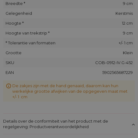
Breedte *
9 cm
Gelegenheid
Kerstmis
Hoogte *
12 cm
Hoogte van trekstrip *
9 cm
* Tolerantie van formaten
+/- 1 cm
Grootte
Klein
SKU
COB-0912-IV.G-452
EAN
5902565687229
De zakjes zijn met de hand genaaid, daarom kan hun
werkelijke grootte afwijken van de opgegeven maat met
+/- 1 cm
Details over de conformiteit van het product met de
regelgeving: Productverantwoordelijkheid