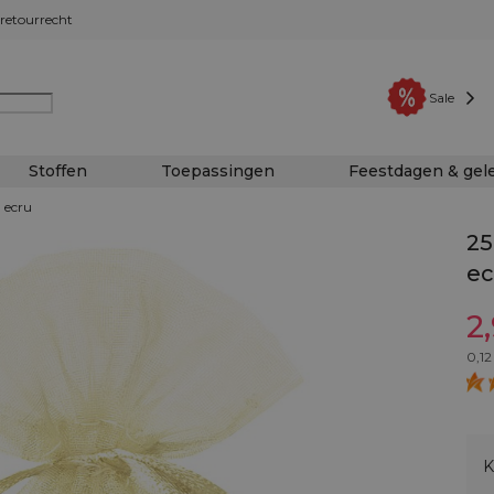
retourrecht
Sale
Stoffen
Toepassingen
Feestdagen & ge
- ecru
25
ec
2
0,12
K