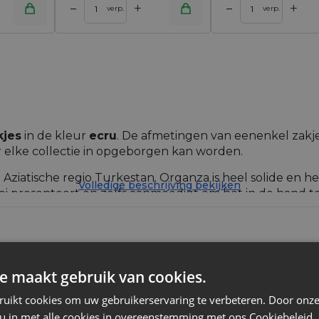
+
+
–
–
inkelwagen
Toevoegen aan winkelwagen
verp.
verp.
kjes
in de kleur
ecru
. De afmetingen van eenenkel zakje
r elke collectie in opgeborgen kan worden.
e Aziatische regio Turkestan. Organza is heel solide en 
Volledige beschrijving bekijken
ooi presenteert en zelfs aanmoedigt om het in de hand 
ze kleine organzabuidels perfect geschikt zijn om ver
 een klein cadeau in te pakken: een flesje parfum, geurma
e maakt gebruik van cookies.
Organza
ruikt cookies om uw gebruikerservaring te verbeteren. Door onze
 u in met alle cookies in overeenstemming met ons Cookiebeleid.