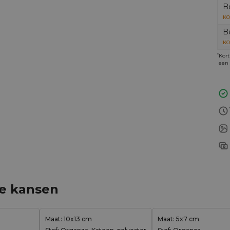
B
KO
B
KO
*
Kort
een 
ge kansen
Maat: 10x13 cm
Maat: 5x7 cm