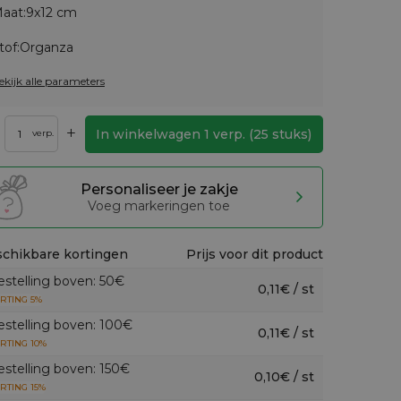
aat:
9x12 cm
tof:
Organza
ekijk alle parameters
+
In winkelwagen
1
verp.
(
25
stuks)
verp.
Personaliseer je zakje
Voeg markeringen toe
chikbare kortingen
Prijs voor dit product
estelling boven: 50€
0,11€ / st
RTING 5%
estelling boven: 100€
0,11€ / st
RTING 10%
estelling boven: 150€
0,10€ / st
RTING 15%