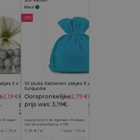
Stof: Katoen
Kleur:
-13%
jes 5 x 7 cm - olijf
10 stuks Katoenen zakjes 9 x 12 cm -
turquoise
e
2,19
€
Huidige
Oorspronkelijke
2,79
€
Huidige
2,49
€
3,19
€
.
prijs is:
prijs was: 3,19€.
prijs is:
2,19€.
2,79€.
en 30 dagen
Laagste prijs in de afgelopen 30 dagen
vóór de prijsverlaging:
2,79
€
.
rp. = 25 st.
0,28
€ / st.
1 verp. = 10 st.