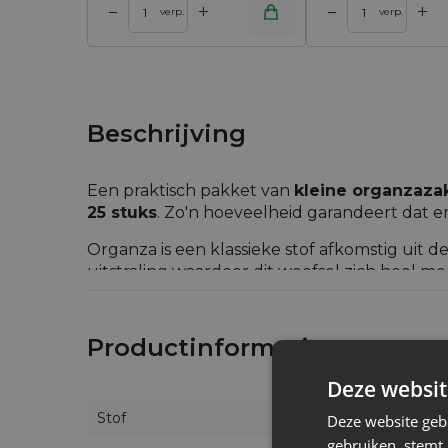
+
+
–
–
 winkelwagen
Toevoegen aan winkelwagen
Toevoegen aan w
verp.
verp.
Beschrijving
Een praktisch pakket van
kleine organzaza
25 stuks
. Zo'n hoeveelheid garandeert dat e
Organza is een klassieke stof afkomstig uit d
uitstraling waardoor dit weefsel zich heel m
Al deze eigenschappen zorgen ervoor dat de
zeepjes, kaarsjes en zelfs grotere korrels) en
Productinformatie
zoetigheden zoals snoepjes en amandelen.
Deze websit
Stof
Deze website geb
gebruiken, stemt