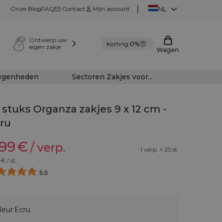
Onze Blog
FAQ
Contact
Mijn account
NL
Ontwerp uw
Korting:
0%
eigen zakje
Wagen
legenheden
Sectoren Zakjes voor...
 stuks Organza zakjes 9 x 12 cm -
ru
,99
€
/ verp.
1 verp. = 25 st.
€ / st.
5.0
leur:
Ecru