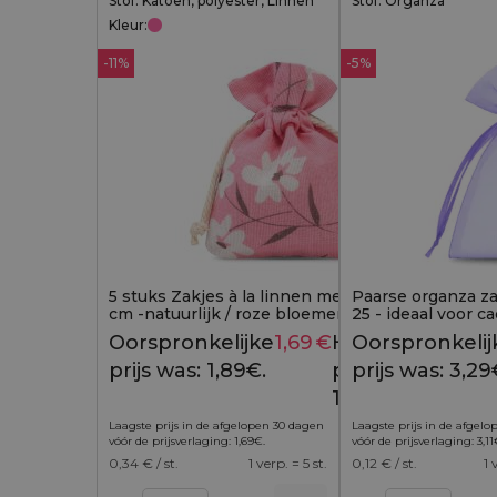
Stof: Katoen, polyester, Linnen
Stof: Organza
Kleur:
-11%
-5%
5 stuks Zakjes à la linnen met print 10 x 13
Paarse organza za
cm -natuurlijk / roze bloemen
25 - ideaal voor c
Oorspronkelijke
1,69
€
Huidige
Oorspronkelij
1,89
€
prijs was: 1,89€.
prijs is:
prijs was: 3,29
1,69€.
Laagste prijs in de afgelopen 30 dagen
Laagste prijs in de afgel
vóór de prijsverlaging:
1,69
€
.
vóór de prijsverlaging:
3,11
0,34
€ / st.
1 verp. = 5 st.
0,12
€ / st.
1 