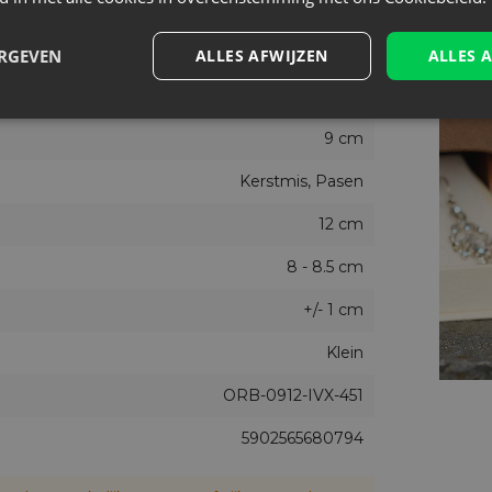
Ecru
Nee
ERGEVEN
ALLES AFWIJZEN
ALLES 
25
9 cm
Kerstmis, Pasen
12 cm
8 - 8.5 cm
+/- 1 cm
Klein
ORB-0912-IVX-451
5902565680794