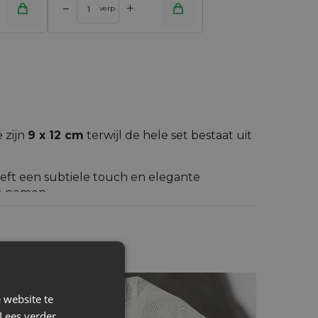
+
–
verp.
 zijn
9 x 12 cm
terwijl de hele set bestaat uit
heeft een subtiele touch en elegante
te nemen.
scheidene voorwerpen op te bergen (juwelen,
terialen (bijv. lavendel) of allerhande
 website te
Lees verder