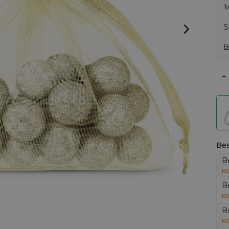
M
S
B
–
Bes
B
KO
B
KO
B
KO