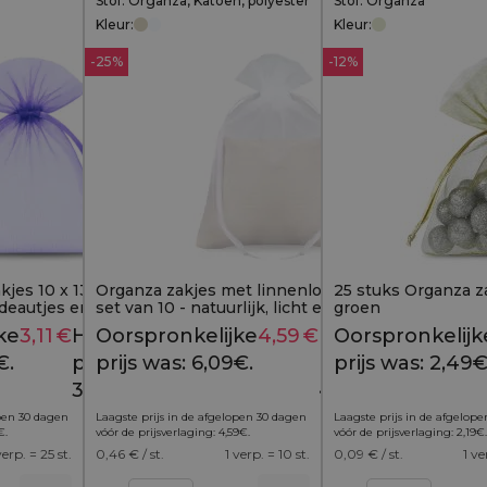
Stof: Organza, Katoen, polyester
Stof: Organza
Kleur:
Kleur:
-25%
-12%
kjes 10 x 13 cm, set van
Organza zakjes met linnenlook - 10x13 cm,
25 stuks Organza zak
adeautjes en sieraden
set van 10 - natuurlijk, licht en elegant
groen
verpakt
ke
3,11
€
Huidige
Oorspronkelijke
4,59
€
Huidige
Oorspronkelijk
3,29
€
6,09
€
€.
prijs is:
prijs was: 6,09€.
prijs is:
prijs was: 2,49€
3,11€.
4,59€.
open 30 dagen
Laagste prijs in de afgelopen 30 dagen
Laagste prijs in de afgelop
€
.
vóór de prijsverlaging:
4,59
€
.
vóór de prijsverlaging:
2,19
€
.
verp. = 25 st.
0,46
€ / st.
1 verp. = 10 st.
0,09
€ / st.
1 ve