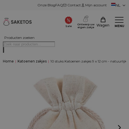
Onze Blog
FAQ
Contact
Mijn account
NL
Ontwerp uw
Wagen
MENU
Sale
eigen zakje
Producten zoeken
Home
|
Katoenen zakjes
|
10 stuks Katoenen zakjes 9 x 12 cm - natuurlijk