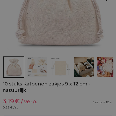
10 stuks Katoenen zakjes 9 x 12 cm -
natuurlijk
3,19
€
/ verp.
1 verp. = 10 st.
0,32
€ / st.