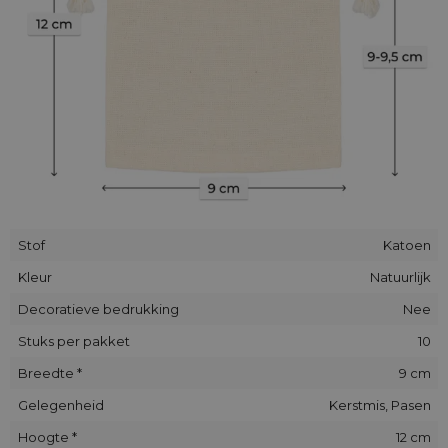
Wacht dus niet langer en bestel vandaag nog onze stevige
en elegante katoenen geschenkzakjes!
Stof
Katoen
Kleur
Natuurlijk
Decoratieve bedrukking
Nee
Stuks per pakket
10
Breedte *
9 cm
Gelegenheid
Kerstmis, Pasen
Hoogte *
12 cm