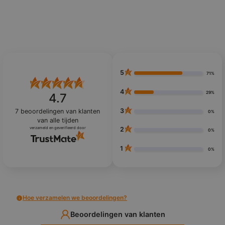
5
71%
4
29%
4.7
3
7
beoordelingen van klanten
0%
van alle tijden
verzameld en geverifieerd door
2
0%
1
0%
Hoe verzamelen we beoordelingen?
Beoordelingen van klanten