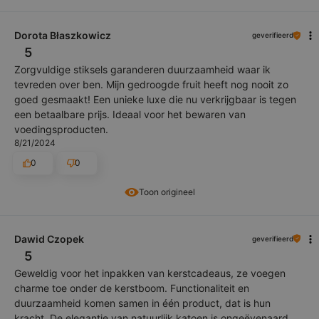
Dorota Błaszkowicz
geverifieerd
5
Zorgvuldige stiksels garanderen duurzaamheid waar ik
tevreden over ben. Mijn gedroogde fruit heeft nog nooit zo
goed gesmaakt! Een unieke luxe die nu verkrijgbaar is tegen
een betaalbare prijs. Ideaal voor het bewaren van
voedingsproducten.
8/21/2024
0
0
Toon origineel
Dawid Czopek
geverifieerd
5
Geweldig voor het inpakken van kerstcadeaus, ze voegen
charme toe onder de kerstboom. Functionaliteit en
duurzaamheid komen samen in één product, dat is hun
kracht. De elegantie van natuurlijk katoen is ongeëvenaard.