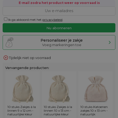
E-mail zodra het product weer op voorraad is
Ik ga akkoord met het
privacybeleid
.
Personaliseer je zakje
Voeg markeringen toe
Tijdelijk niet op voorraad
Vervangende producten:
10 stuks Zakjes à la
10 stuks Zakjes à la
10 stuks Katoenen
linnen 9 x 12 cm -
linnen 10 x 13 cm -
zakjes 10 x 13 cm -
natuurlijke kleur
natuurlijke kleur
natuurlijk