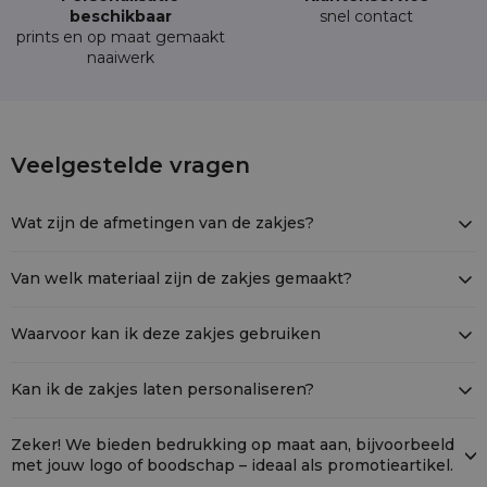
beschikbaar
snel contact
prints en op maat gemaakt
naaiwerk
10 stuks Katoenen zakjes 9 x 12 cm - natu
Veelgestelde vragen
COT-0912-NAT-001
Wat zijn de afmetingen van de zakjes?
Elk zakje is 9 cm breed en 12 cm hoog, perfect voor kleine
voorwerpen.
Van welk materiaal zijn de zakjes gemaakt?
Ze zijn vervaardigd van 100 % katoen, waardoor ze stevig zijn en
een natuurlijke uitstraling hebben.
Waarvoor kan ik deze zakjes gebruiken
Katoenen zakjes zijn ideaal voor het bewaren van sieraden, kleine
cadeautjes, cosmetica en dienen ook uitstekend als
Kan ik de zakjes laten personaliseren?
cadeauverpakking of handige organiser.
Zeker! We bieden bedrukking op maat aan, bijvoorbeeld met
jouw logo of boodschap – ideaal als promotieartikel.
Zeker! We bieden bedrukking op maat aan, bijvoorbeeld
met jouw logo of boodschap – ideaal als promotieartikel.
Katoen is duurzaam, ademend, zacht en eenvoudig schoon te