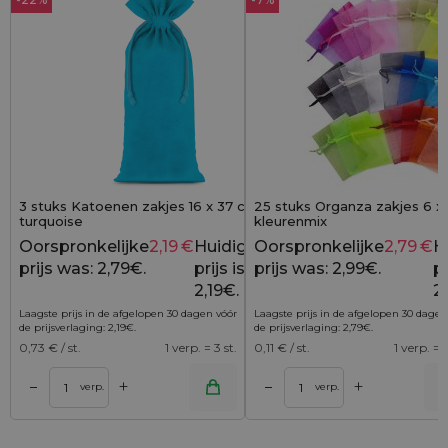
3 stuks Katoenen zakjes 16 x 37 cm -
25 stuks Organza zakjes 6 x
turquoise
kleurenmix
Oorspronkelijke
2,19
€
Huidige
Oorspronkelijke
2,79
€
H
2,79
€
prijs was: 2,79€.
prijs is:
prijs was: 2,99€.
pr
2,19€.
2
Laagste prijs in de afgelopen 30 dagen vóór
Laagste prijs in de afgelopen 30 dagen
de prijsverlaging:
2,19
€
.
de prijsverlaging:
2,79
€
.
0,73
€ / st.
1 verp. = 3 st.
0,11
€ / st.
1 verp. = 2
+
+
–
–
lwagen
Toevoegen aan winkelwagen
Toevoegen aan wi
verp.
verp.