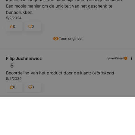
Een mooie manier om de uniciteit van het geschenk te
benadrukken.
5/2/2024
0
0
Toon origineel
Filip Juchniewicz
geverifieerd
5
Beoordeling van het product door de klant:
Uitstekend
9/9/2024
0
0
Elżbieta Miodek
geverifieerd
5
Beoordeling van het product door de klant:
Uitstekend
7/28/2024
0
0