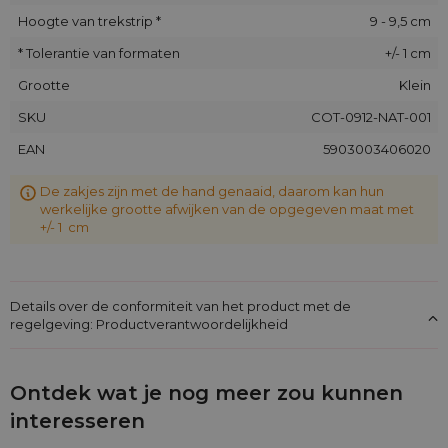
Hoogte van trekstrip *
9 - 9,5 cm
* Tolerantie van formaten
+/- 1 cm
Grootte
Klein
SKU
COT-0912-NAT-001
EAN
5903003406020
De zakjes zijn met de hand genaaid, daarom kan hun
werkelijke grootte afwijken van de opgegeven maat met
+/- 1 cm
Details over de conformiteit van het product met de
regelgeving: Productverantwoordelijkheid
Ontdek wat je nog meer zou kunnen
interesseren