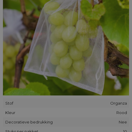
pas zal komen - simpelweg een slim idee met tientallen
toepassingen.
We kunnen eveneens bedrukte zakjes vervaardigen waarbij
jouw logo rechtstreeks op het materiaal komt - je hoeft
slechts contact met ons op te nemen.
Stof
Organza
Kleur
Rood
Decoratieve bedrukking
Nee
Stuks per pakket
10