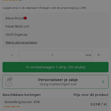
5.0
Laagste prijs in de afgelopen 30 dagen vóór de prijsverlaging:
2,29
€
.
Kleur:
Rood
Maat:
18x24 cm
Stof:
Organza
Bekijk alle parameters
+
–
verp.
In winkelwagen
1
verp.
(
10
stuks)
Personaliseer je zakje
Voeg markeringen toe
Beschikbare kortingen
Prijs voor dit product
Bestelling boven: 50€
0,22€ / st
KORTING 5%