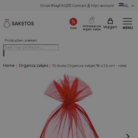
Onze Blog
FAQ
Contact
Mijn account
NL
Ontwerp uw
Wagen
MENU
Sale
eigen zakje
Producten zoeken
Home
|
Organza zakjes
|
10 stuks Organza zakjes 18 x 24 cm - rood