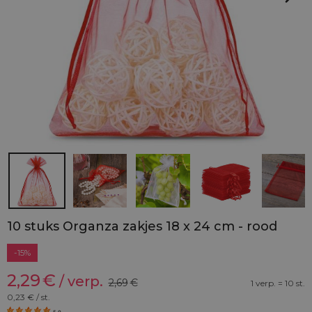
10 stuks Organza zakjes 18 x 24 cm - rood
-15%
2,29
€
/ verp.
2,69
€
1 verp. = 10 st.
0,23
€ / st.