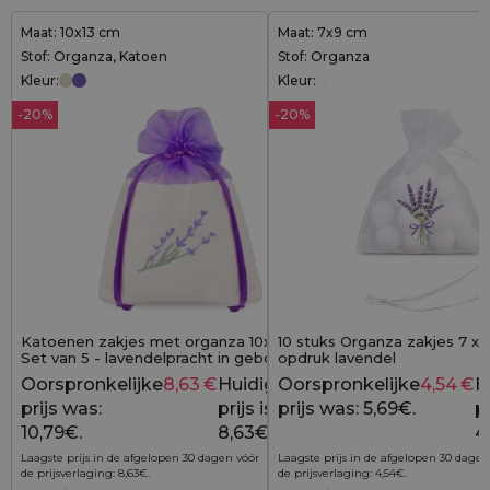
Maat: 10x13 cm
Maat: 7x9 cm
Stof: Organza, Katoen
Stof: Organza
Kleur:
Kleur:
-20%
-20%
Katoenen zakjes met organza 10x13 cm -
10 stuks Organza zakjes 7 x
Set van 5 - lavendelpracht in geborduurde
opdruk lavendel
elegantie
Oorspronkelijke
8,63
€
Huidige
Oorspronkelijke
4,54
€
H
10,79
€
prijs was:
prijs is:
prijs was: 5,69€.
pr
10,79€.
8,63€.
4
Laagste prijs in de afgelopen 30 dagen vóór
Laagste prijs in de afgelopen 30 dagen
de prijsverlaging:
8,63
€
.
de prijsverlaging:
4,54
€
.