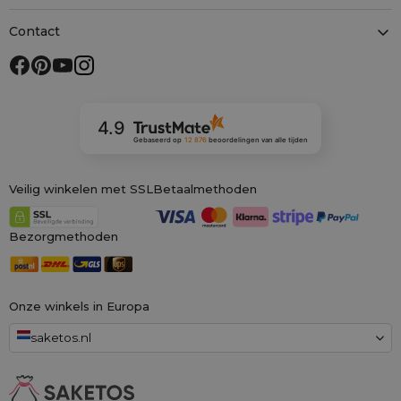
Contact
4.9
Gebaseerd op
12 876
beoordelingen
van alle tijden
Veilig winkelen met SSL
Betaalmethoden
Bezorgmethoden
Onze winkels in Europa
saketos.nl