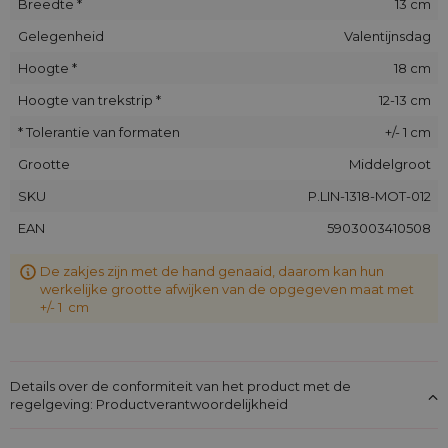
Breedte *
13 cm
Gelegenheid
Valentijnsdag
Hoogte *
18 cm
Hoogte van trekstrip *
12-13 cm
* Tolerantie van formaten
+/- 1 cm
Grootte
Middelgroot
SKU
P.LIN-1318-MOT-012
EAN
5903003410508
De zakjes zijn met de hand genaaid, daarom kan hun
werkelijke grootte afwijken van de opgegeven maat met
+/- 1 cm
Details over de conformiteit van het product met de
regelgeving: Productverantwoordelijkheid