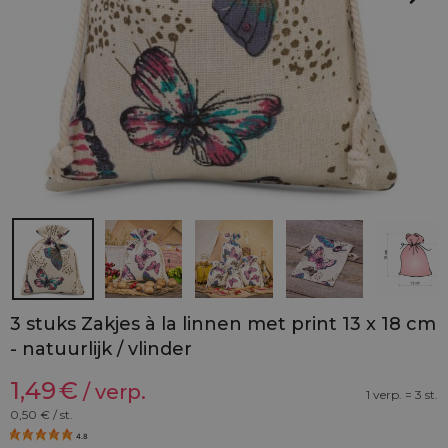
3 stuks Zakjes à la linnen met print 13 x 18 cm
- natuurlijk / vlinder
1,49
€
/ verp.
1 verp. = 3 st.
0,50
€ / st.
4.8