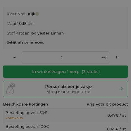
Kleur:
Natuurlijk
Maat:
13x18 cm
Stof:
Katoen, polyester, Linnen
Bekijk alle parameters
+
–
verp.
In winkelwagen
1
verp.
(
3
stuks)
Personaliseer je zakje
Voeg markeringen toe
Beschikbare kortingen
Prijs voor dit product
Bestelling boven: 50€
0,47€ / st
KORTING 5%
Bestelling boven: 100€
0,45€ / st