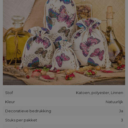
De verpakkingen die wij aanbieden zijn gemaakt van
katoenen en polyester. De combinatie van natuurlijke en
synthetische vezels garandeert duurzaamheid en sterkte, en
een hoge resistentie tegen uitrekken en schuren.
Stof
Katoen, polyester, Linnen
Kleur
Natuurlijk
Decoratieve bedrukking
Ja
Stuks per pakket
3