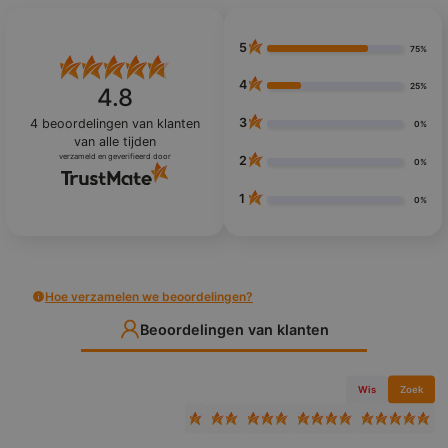
5
75%
4
25%
4.8
3
4
beoordelingen van klanten
0%
van alle tijden
verzameld en geverifieerd door
2
0%
1
0%
Hoe verzamelen we beoordelingen?
Beoordelingen van klanten
Wis
Zoek