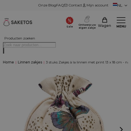
Onze Blog
FAQ
Contact
Mijn account
NL
Ontwerp uw
Wagen
MENU
Sale
eigen zakje
Producten zoeken
Home
|
Linnen zakjes
|
3 stuks Zakjes à la linnen met print 13 x 18 cm - natu