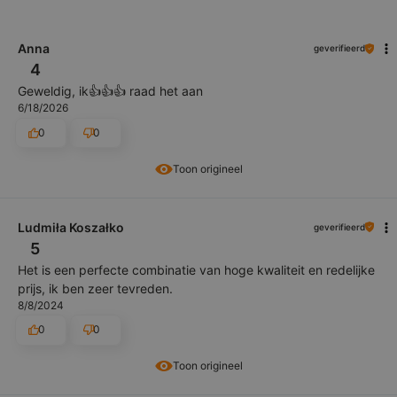
Anna
geverifieerd
4
Geweldig, ik👍👍👍 raad het aan
6/18/2026
0
0
Toon origineel
Ludmiła Koszałko
geverifieerd
5
Het is een perfecte combinatie van hoge kwaliteit en redelijke
prijs, ik ben zeer tevreden.
8/8/2024
0
0
Toon origineel