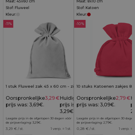
Maat: 45x60 cm
Maat: 8x10 cm
Stof: Fluweel
Stof: Katoen
Kleur:
Kleur:
-11%
-10%
1 stuk Fluweel zak 45 x 60 cm - zilver
10 stuks Katoenen zakjes 8 x
Oorspronkelijke
3,29
€
Huidige
Oorspronkelijke
2,79
€
H
3,69
€
prijs was: 3,69€.
prijs is:
prijs was: 3,09€.
pr
3,29€.
2
Laagste prijs in de afgelopen 30 dagen vóór
Laagste prijs in de afgelopen 30 dagen
de prijsverlaging:
3,29
€
.
de prijsverlaging:
2,79
€
.
3,29
€ / st.
1 verp. = 1 st.
0,28
€ / st.
1 verp. = 1