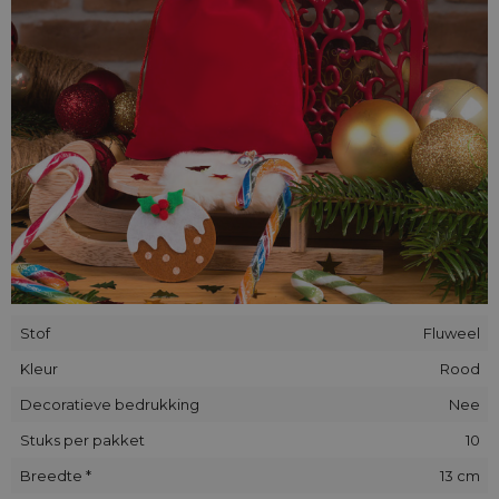
als zakelijke klanten, met uitgebreide mogelijkheden voor
personalisatie.
Personalisatie op bestelling
Bij Saketos bieden we volledige personalisatie van onze
fluwelen zakjes. Hierdoor kun je een verpakking creëren die
perfect aansluit bij de behoeften van jouw merk en de
verwachtingen van je klanten. Onze diensten omvatten:
Dubbelzijdig bedrukken:
We bedrukken de zakjes aan
beide zijden, voor maximale zichtbaarheid van jouw logo.
Verschillende bedrukkingsmethoden:
We kiezen de
beste druktechnologie voor de gekozen stof om de
hoogste kwaliteit en duurzaamheid te bereiken.
Stof
Fluweel
Jouw logo op onze zakjes
Kleur
Rood
Dankzij de mogelijkheid om het logo van jouw bedrijf toe te
Decoratieve bedrukking
Nee
voegen, worden onze fluwelen zakjes een uitstekend
marketingmiddel. Gepersonaliseerde verpakkingen helpen bij
Stuks per pakket
10
het opbouwen van het imago van het merk en het
vergroten van de naamsbekendheid op de markt.
Breedte *
13 cm