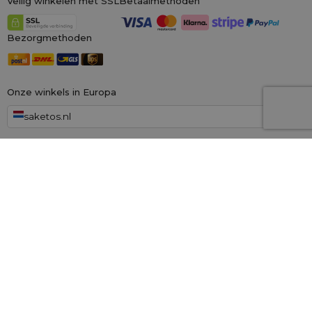
Veilig winkelen met SSL
Betaalmethoden
Bezorgmethoden
Onze winkels in Europa
saketos.nl
Wij zijn de grootste online winkel voor materiële zakken, gespecialiseerd in
honderden kant-en-klare ontwerpen en maten.
Wij kunnen ook op
maat gemaakte bedrukking op zakken aanbieden. Daarnaast bieden wij
een royaal
100 dagen herroepingsrecht!
Saketos
- Zet je ideeën in onze zakjes
© 2006 - 2026 SAKETOS