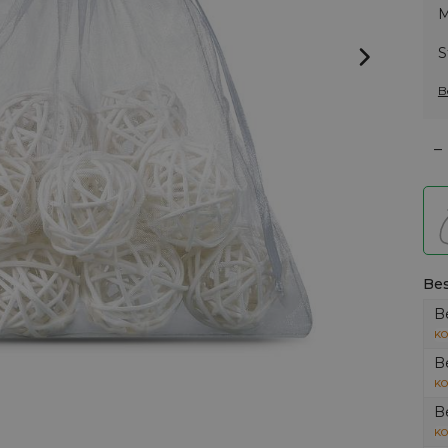
M
S
B
–
Bes
B
KO
B
KO
B
KO