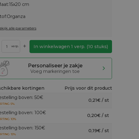
aat:
15x20 cm
tof:
Organza
ekijk alle parameters
+
In winkelwagen
1
verp.
(
10
stuks)
verp.
Personaliseer je zakje
Voeg markeringen toe
chikbare kortingen
Prijs voor dit product
estelling boven: 50€
0,21€ / st
RTING 5%
estelling boven: 100€
0,20€ / st
RTING 10%
estelling boven: 150€
0,19€ / st
RTING 15%