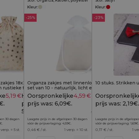
Stof: Organza, Katoen, polyester
Stof: Satijn
Kleur:
Kleur:
-25%
-23%
e zakjes 18x24 cm - met
Organza zakjes met linnenlook - 10x13 cm,
10 stuks. Strikken u
rustieke flair
set van 10 - natuurlijk, licht en elegant
verpakt
ke
5,19
€
Huidige
Oorspronkelijke
4,59
€
Huidige
Oorspronkelijk
6,49
€
6,09
€
€.
prijs is:
prijs was: 6,09€.
prijs is:
prijs was: 2,19€.
5,19€.
4,59€.
open 30 dagen
Laagste prijs in de afgelopen 30 dagen
Laagste prijs in de afgelop
€
.
vóór de prijsverlaging:
4,59
€
.
vóór de prijsverlaging:
1,69
€
.
 verp. = 5 st.
0,46
€ / st.
1 verp. = 10 st.
0,17
€ / st.
1 ve