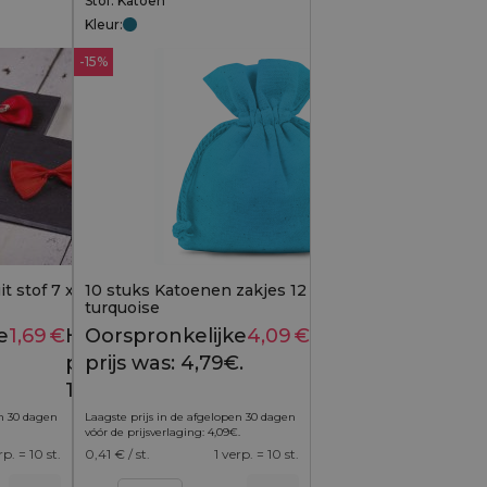
Stof: Katoen
Kleur:
-15%
it stof 7 x 3 cm - rood
10 stuks Katoenen zakjes 12 x 15 cm -
turquoise
e
1,69
€
Huidige
Oorspronkelijke
4,09
€
Huidige
2,19
€
4,79
€
prijs is:
prijs was: 4,79€.
prijs is:
1,69€.
4,09€.
en 30 dagen
Laagste prijs in de afgelopen 30 dagen
vóór de prijsverlaging:
4,09
€
.
rp. = 10 st.
0,41
€ / st.
1 verp. = 10 st.