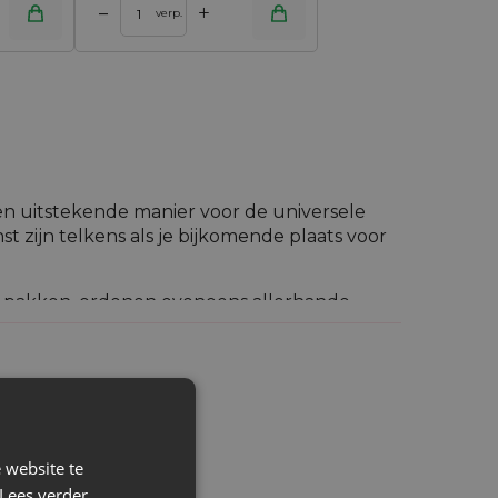
+
–
verp.
en uitstekende manier voor de universele
nst zijn telkens als je bijkomende plaats voor
te pakken, ordenen eveneens allerhande
ijken nuttig te zijn in elk huis en op elke
 website te
Lees verder