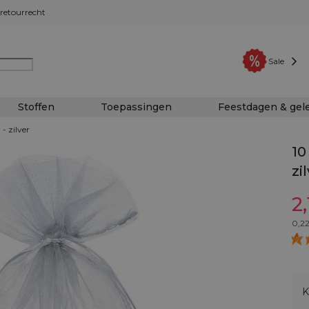
retourrecht
Sale
Stoffen
Toepassingen
Feestdagen & ge
- zilver
10
zi
2,
0,2
K