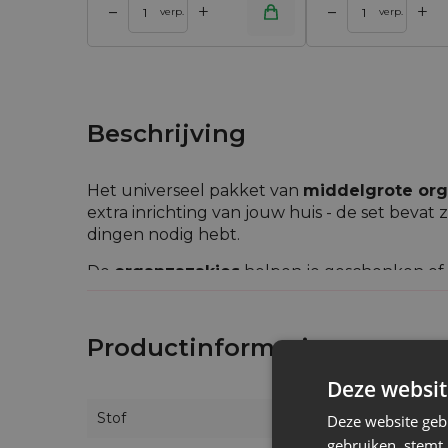
+
+
–
–
 winkelwagen
Toevoegen aan winkelwagen
Toevoegen aan w
verp.
verp.
Beschrijving
Het universeel pakket van
middelgrote org
extra inrichting van jouw huis - de set bevat 
dingen nodig hebt.
De
organzazakjes
helpen je geschenken of 
snuisterijen zoals draadjes en knopen en voor
plek en ze kunnen gebruikt worden voor all
Productinformatie
Deze websit
Stof
Deze website geb
gebruiken, stemt