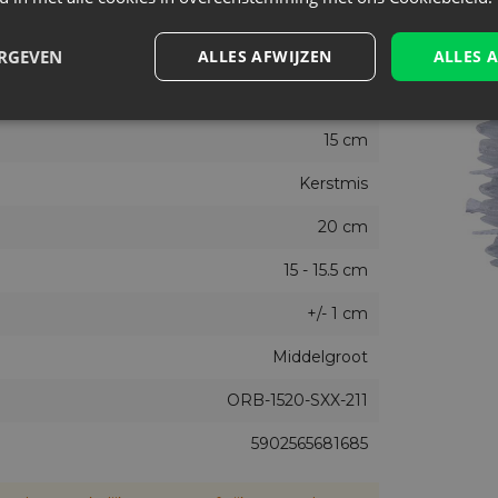
Zilver
Nee
ERGEVEN
ALLES AFWIJZEN
ALLES 
10
15 cm
Kerstmis
20 cm
15 - 15.5 cm
+/- 1 cm
Middelgroot
ORB-1520-SXX-211
5902565681685