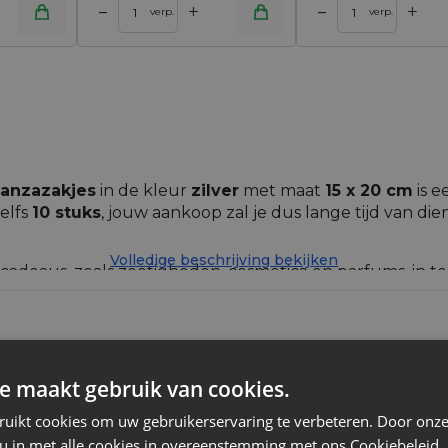
+
+
–
–
inkelwagen
Toevoegen aan winkelwagen
verp.
verp.
anzazakjes
in de kleur
zilver
met maat
15 x 20 cm
is e
zelfs
10 stuks
, jouw aankoop zal je dus lange tijd van die
Volledige beschrijving bekijken
cadeaus, zoals zoetigheden, cosmetica en parfums, in 
komen dat je waardevolle juwelen verliest - kortom, ze bl
es wat men zich maar kan verbeelden!
e maakt gebruik van cookies.
Organza
ruikt cookies om uw gebruikerservaring te verbeteren. Door onze
 u in met alle cookies in overeenstemming met ons Cookiebeleid.