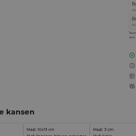
B
KO
B
KO
*
Kort
een 
ge kansen
Maat: 10x13 cm
Maat: 3 cm