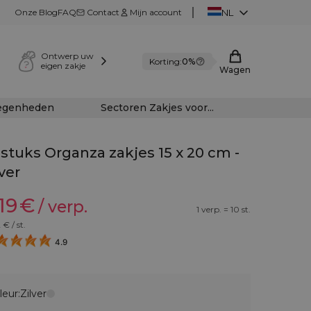
Onze Blog
FAQ
Contact
Mijn account
NL
Ontwerp uw
Korting:
0%
eigen zakje
Wagen
legenheden
Sectoren Zakjes voor...
 stuks Organza zakjes 15 x 20 cm -
lver
19
€
/ verp.
1 verp. = 10 st.
2
€ / st.
4.9
leur:
Zilver