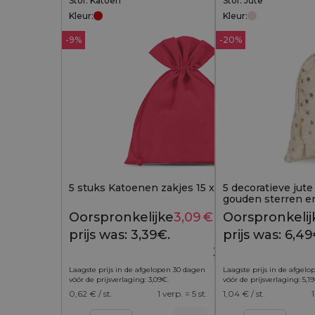
Stof: Katoen
Stof: Jute
Kleur:
Kleur:
-9%
-20%
5 stuks Katoenen zakjes 15 x 20 cm - rood
5 decoratieve jut
gouden sterren en 
Oorspronkelijke
3,09
€
Huidige
Oorspronkelij
3,39
€
prijs was: 3,39€.
prijs is:
prijs was: 6,49
3,09€.
Laagste prijs in de afgelopen 30 dagen
Laagste prijs in de afgel
vóór de prijsverlaging:
3,09
€
.
vóór de prijsverlaging:
5,19
0,62
€ / st.
1 verp. = 5 st.
1,04
€ / st.
1